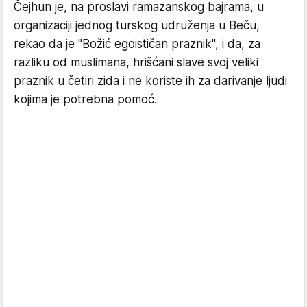
Čejhun je, na proslavi ramazanskog bajrama, u
organizaciji jednog turskog udruženja u Beču,
rekao da je "Božić egoističan praznik", i da, za
razliku od muslimana, hrišćani slave svoj veliki
praznik u četiri zida i ne koriste ih za darivanje ljudi
kojima je potrebna pomoć.