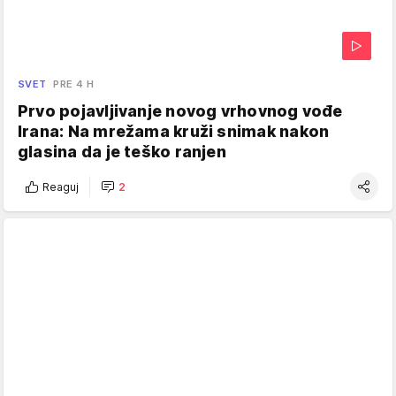
SVET
PRE 4 H
Prvo pojavljivanje novog vrhovnog vođe
Irana: Na mrežama kruži snimak nakon
glasina da je teško ranjen
Reaguj
2