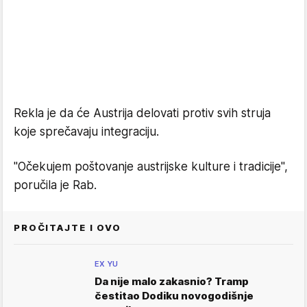
Rekla je da će Austrija delovati protiv svih struja
koje sprečavaju integraciju.
"Očekujem poštovanje austrijske kulture i tradicije",
poručila je Rab.
PROČITAJTE I OVO
EX YU
Da nije malo zakasnio? Tramp
čestitao Dodiku novogodišnje