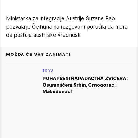
Ministarka za integracije Austrije Suzane Rab
pozvala je Čejhuna na razgovor i poručila da mora
da poštuje austrijske vrednosti.
MOŽDA ĆE VAS ZANIMATI
EX YU
POHAPŠENI NAPADAČI NA ZVICERA:
Osumnjičeni Srbin, Crnogorac i
Makedonac!