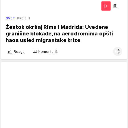
SVET
PRE 5 H
Žestok okršaj Rima i Madrida: Uvedene
granične blokade, na aerodromima opšti
haos usled migrantske krize
Reaguj
Komentariši