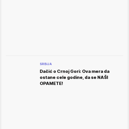
SRBIJA
Dačić o Crnoj Gori: Ova mera da
ostane cele godine, da se NAŠI
OPAMETE!