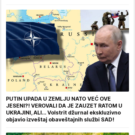
PUTIN UPADA U ZEMLJU NATO VEĆ OVE
JESENI?! VEROVALI DA JE ZAUZET RATOM U
UKRAJINI, ALI... Volstrit džurnal ekskluzivno
objavio izveštaj obaveštajnih službi SAD!