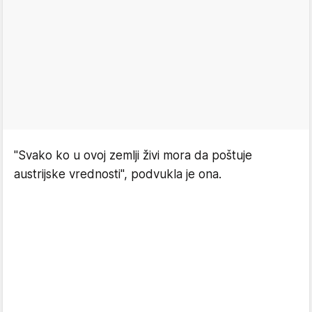
"Svako ko u ovoj zemlji živi mora da poštuje
austrijske vrednosti", podvukla je ona.