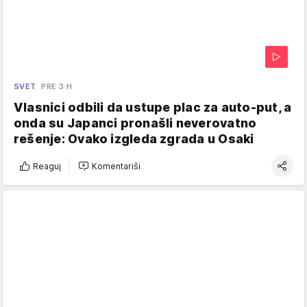
SVET
PRE 3 H
Vlasnici odbili da ustupe plac za auto-put, a
onda su Japanci pronašli neverovatno
rešenje: Ovako izgleda zgrada u Osaki
Reaguj
Komentariši