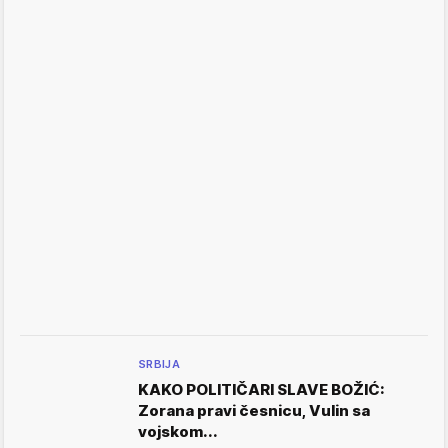
SRBIJA
KAKO POLITIČARI SLAVE BOŽIĆ:
Zorana pravi česnicu, Vulin sa
vojskom...