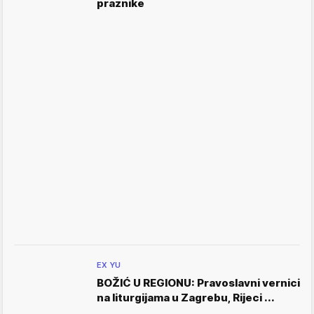
praznike
EX YU
BOŽIĆ U REGIONU: Pravoslavni vernici
na liturgijama u Zagrebu, Rijeci ...