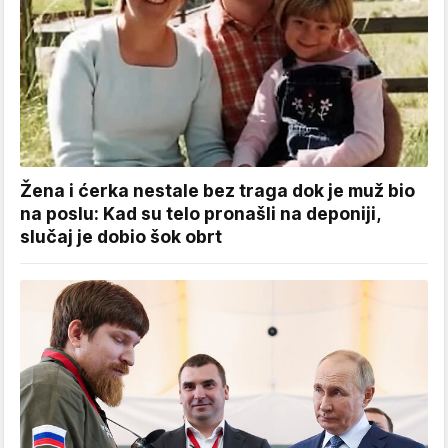
Žena i ćerka nestale bez traga dok je muž bio
na poslu: Kad su telo pronašli na deponiji,
slučaj je dobio šok obrt