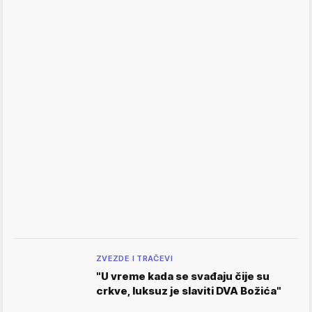
ZVEZDE I TRAČEVI
"U vreme kada se svađaju čije su
crkve, luksuz je slaviti DVA Božića"