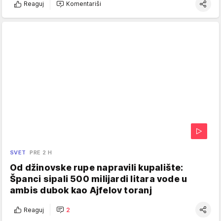
Reaguj
Komentariši
SVET
PRE 2 H
Od džinovske rupe napravili kupalište:
Španci sipali 500 milijardi litara vode u
ambis dubok kao Ajfelov toranj
Reaguj
2