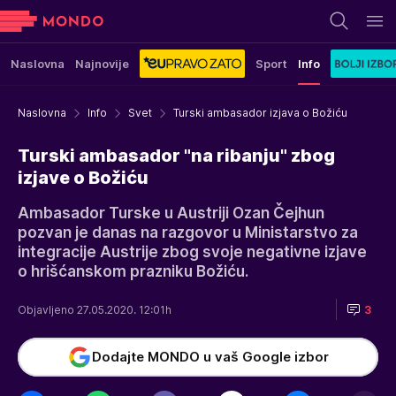
Naslovna
Najnovije
Sport
Info
Naslovna
Info
Svet
Turski ambasador izjava o Božiću
Turski ambasador "na ribanju" zbog
izjave o Božiću
Ambasador Turske u Austriji Ozan Čejhun
pozvan je danas na razgovor u Ministarstvo za
integracije Austrije zbog svoje negativne izjave
o hrišćanskom prazniku Božiću.
Objavljeno 27.05.2020. 12:01h
3
Dodajte MONDO u vaš Google izbor