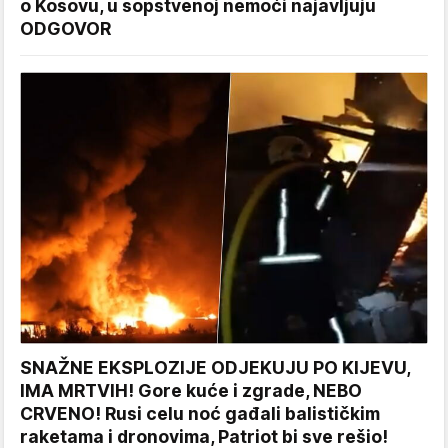
o Kosovu, u sopstvenoj nemoći najavljuju
ODGOVOR
SNAŽNE EKSPLOZIJE ODJEKUJU PO KIJEVU,
IMA MRTVIH! Gore kuće i zgrade, NEBO
CRVENO! Rusi celu noć gađali balističkim
raketama i dronovima, Patriot bi sve rešio!