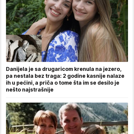
Danijela je sa drugaricom krenula na jezero,
pa nestala bez traga: 2 godine kasnije nalaze
ih u pećini, a priča o tome šta im se desilo je
nešto najstrašnije