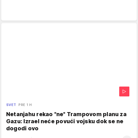
SVET
PRE 1 H
Netanjahu rekao "ne" Trampovom planu za
Gazu: Izrael neće povući vojsku dok se ne
dogodi ovo