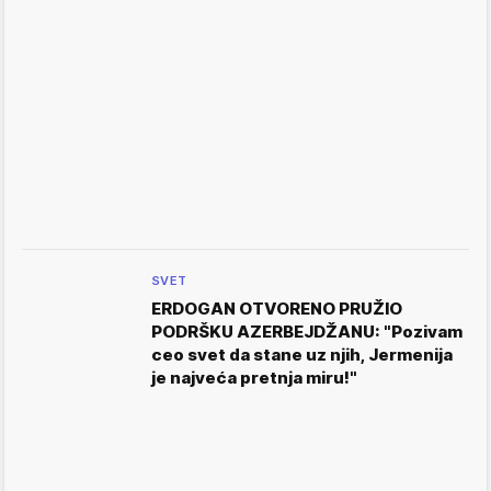
SVET
ERDOGAN OTVORENO PRUŽIO
PODRŠKU AZERBEJDŽANU: "Pozivam
ceo svet da stane uz njih, Jermenija
je najveća pretnja miru!"