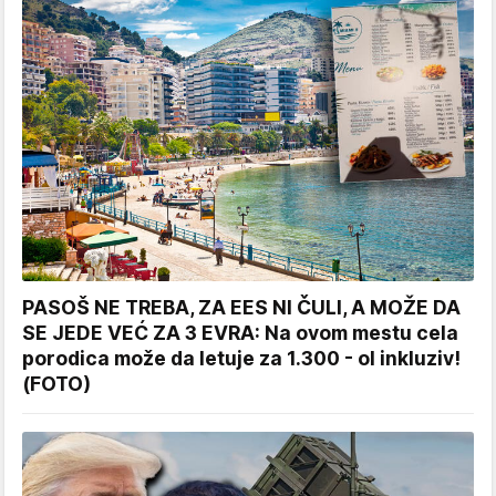
PASOŠ NE TREBA, ZA EES NI ČULI, A MOŽE DA
SE JEDE VEĆ ZA 3 EVRA: Na ovom mestu cela
porodica može da letuje za 1.300 - ol inkluziv!
(FOTO)