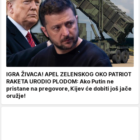
IGRA ŽIVACA! APEL ZELENSKOG OKO PATRIOT
RAKETA URODIO PLODOM: Ako Putin ne
pristane na pregovore, Kijev će dobiti još jače
oružje!