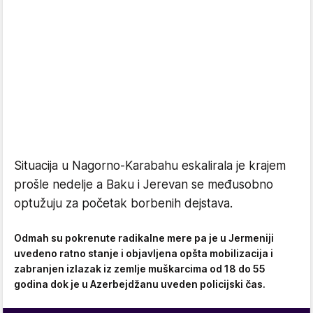
Situacija u Nagorno-Karabahu eskalirala je krajem
prošle nedelje a Baku i Jerevan se međusobno
optužuju za početak borbenih dejstava.
Odmah su pokrenute radikalne mere pa je u Jermeniji
uvedeno ratno stanje i objavljena opšta mobilizacija i
zabranjen izlazak iz zemlje muškarcima od 18 do 55
godina dok je u Azerbejdžanu uveden policijski čas.