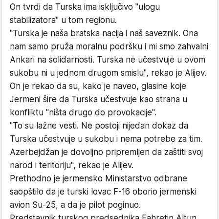
On tvrdi da Turska ima isključivo "ulogu
stabilizatora" u tom regionu.
"Turska je naša bratska nacija i naš saveznik. Ona
nam samo pruža moralnu podršku i mi smo zahvalni
Ankari na solidarnosti. Turska ne učestvuje u ovom
sukobu ni u jednom drugom smislu", rekao je Alijev.
On je rekao da su, kako je naveo, glasine koje
Jermeni šire da Turska učestvuje kao strana u
konfliktu "ništa drugo do provokacije".
"To su lažne vesti. Ne postoji nijedan dokaz da
Turska učestvuje u sukobu i nema potrebe za tim.
Azerbejdžan je dovoljno pripremljen da zaštiti svoj
narod i teritoriju", rekao je Alijev.
Prethodno je jermensko Ministarstvo odbrane
saopštilo da je turski lovac F-16 oborio jermenski
avion Su-25, a da je pilot poginuo.
Predstavnik turskog predsednika Fahretin Altun