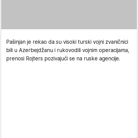
Pašinjan je rekao da su visoki turski vojni zvaničnici
bili u Azerbejdžanu i rukovodili vojnim operacijama,
prenosi Rojters pozivajući se na ruske agencije.