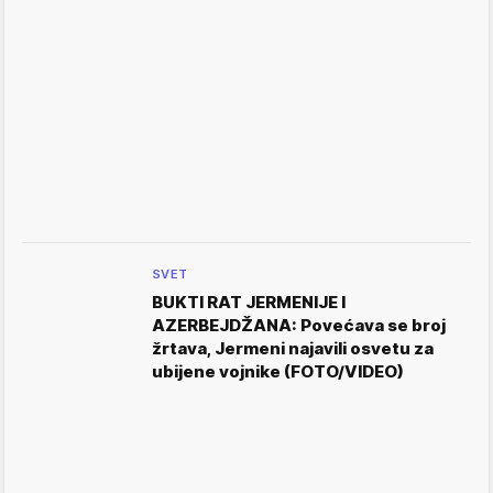
SVET
BUKTI RAT JERMENIJE I
AZERBEJDŽANA: Povećava se broj
žrtava, Jermeni najavili osvetu za
ubijene vojnike (FOTO/VIDEO)