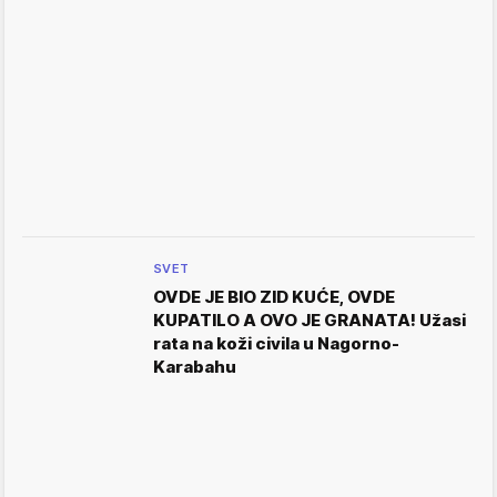
SVET
OVDE JE BIO ZID KUĆE, OVDE
KUPATILO A OVO JE GRANATA! Užasi
rata na koži civila u Nagorno-
Karabahu