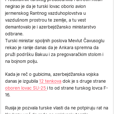
negirao je da je turski lovac oborio avion
jermenskog Rantnog vazduhoplovstva u
vazdušnom prostrou te zemlje, a tu vest
demantovalo je i azerbejdžansko ministarstvo
odbrane.
Turski ministar spoljnih poslova Mevlut Čavusoglu
rekao je ranije danas da je Ankara spremna da
pruži podršku Bakuu i za pregovaračkim stolom i
na bojnom polju.
Kada je reč o gubicima, azerbejdžanska vojska
danas je izgubila
12 tenkova
dok je s druge strane
oboren lovac SU-25
i to od strane turskog lovca F-
16.
Rusija je pozvala turske vlasti da ne potpiruju rat na