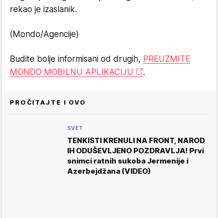
rekao je izaslanik.
(Mondo/Agencije)
Budite bolje informisani od drugih,
PREUZMITE
MONDO MOBILNU APLIKACIJU
.
PROČITAJTE I OVO
SVET
TENKISTI KRENULI NA FRONT, NAROD
IH ODUŠEVLJENO POZDRAVLJA! Prvi
snimci ratnih sukoba Jermenije i
Azerbejdžana (VIDEO)