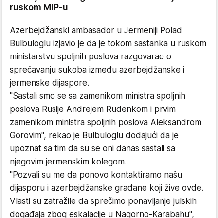
ruskom MIP-u
Azerbejdžanski ambasador u Jermeniji Polad
Bulbuloglu izjavio je da je tokom sastanka u ruskom
ministarstvu spoljnih poslova razgovarao o
sprečavanju sukoba između azerbejdžanske i
jermenske dijaspore.
"Sastali smo se sa zamenikom ministra spoljnih
poslova Rusije Andrejem Rudenkom i prvim
zamenikom ministra spoljnih poslova Aleksandrom
Gorovim", rekao je Bulbuloglu dodajući da je
upoznat sa tim da su se oni danas sastali sa
njegovim jermenskim kolegom.
"Pozvali su me da ponovo kontaktiramo našu
dijasporu i azerbejdžanske građane koji žive ovde.
Vlasti su zatražile da sprečimo ponavljanje julskih
događaja zbog eskalacije u Nagorno-Karabahu",