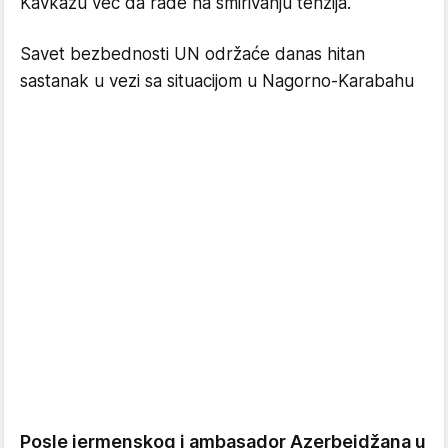
Kavkazu već da rade na smirivanju tenzija.
Savet bezbednosti UN održaće danas hitan
sastanak u vezi sa situacijom u Nagorno-Karabahu
Posle jermenskog i ambasador Azerbejdžana u