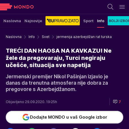
Naslovna
Najnovije
Sport
Info
Naslovna
Info
Svet
jermenija azerbejdžan rat turska
TREĆI DAN HAOSA NA KAVKAZU! Ne
žele da pregovaraju, Turci negiraju
učešće, situacija sve napetija
Jermenski premijer Nikol Pašinjan izjavio je
danas da trenutna atmosfera nije dobra za
pregovore s Azerbejdžanom.
Objavljeno 29.09.2020. 19:25h
7
Dodajte MONDO u vaš Google izbor