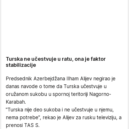
Turska ne učestvuje u ratu, ona je faktor
stabilizacije
Predsednik Azerbejdžana Ilham Alijev negirao je
danas navode o tome da Turska učestvuje u
oružanom sukobu u spornoj teritoriji Nagorno-
Karabah.
"Turska nije deo sukoba i ne učestvuje u njemu,
nema potrebe", rekao je Alijev za rusku televiziju, a
prenosi TAS S.