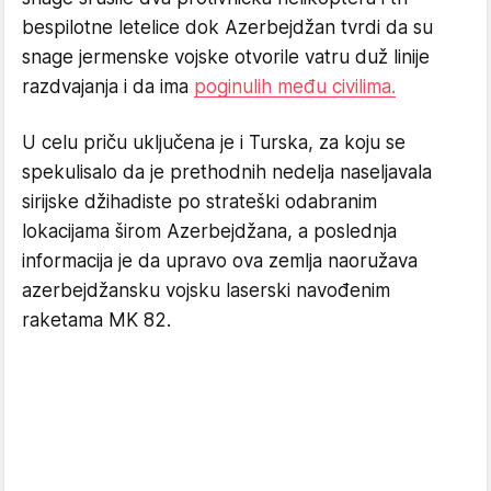
bespilotne letelice dok Azerbejdžan tvrdi da su
snage jermenske vojske otvorile vatru duž linije
razdvajanja i da ima
poginulih među civilima.
U celu priču uključena je i Turska, za koju se
spekulisalo da je prethodnih nedelja naseljavala
sirijske džihadiste po strateški odabranim
lokacijama širom Azerbejdžana, a poslednja
informacija je da upravo ova zemlja naoružava
azerbejdžansku vojsku laserski navođenim
raketama MK 82.