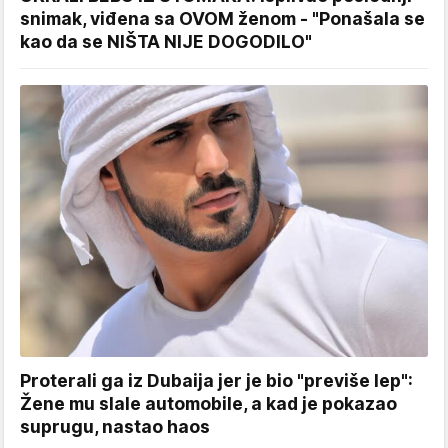
snimak, viđena sa OVOM ženom - "Ponašala se
kao da se NIŠTA NIJE DOGODILO"
Proterali ga iz Dubaija jer je bio "previše lep":
Žene mu slale automobile, a kad je pokazao
suprugu, nastao haos