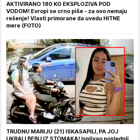
AKTIVIRANO 180 KG EKSPLOZIVA POD
VODOM! Evropi se crno piše - za ovo nemaju
rešenje! Vlasti primorane da uvedu HITNE
mere (FOTO)
TRUDNU MARIJU (21) ISKASAPILI, PA JOJ
UKRALI BEBU IZ STOMAKA! Isplivao poslednji