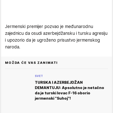
Jermenski premijer pozvao je međunarodnu
zajednicu da osudi azerbejdžansku i tursku agresiju
i upozorio da je ugroženo prisustvo jermenskog
naroda.
MOŽDA ĆE VAS ZANIMATI
SVET
TURSKA I AZERBEJDŽAN
DEMANTUJU: Apsolutno je netačno
da je turski lovac F-16 oborio
jermenski "Suhoj"!