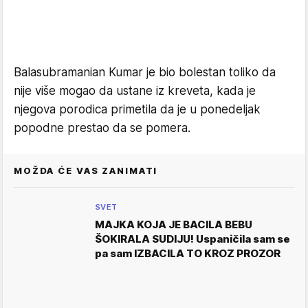
Balasubramanian Kumar je bio bolestan toliko da
nije više mogao da ustane iz kreveta, kada je
njegova porodica primetila da je u ponedeljak
popodne prestao da se pomera.
MOŽDA ĆE VAS ZANIMATI
SVET
MAJKA KOJA JE BACILA BEBU
ŠOKIRALA SUDIJU! Uspaničila sam se
pa sam IZBACILA TO KROZ PROZOR