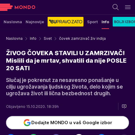
Naslovna
Najnovije
Sport
Info
Naslovna
Info
Svet
čovek zamrzivač živ indija
ŽIVOG ČOVEKA STAVILI U ZAMRZIVAČ!
Mislili da je mrtav, shvatili da nije POSLE
20 SATI
Slučaj je pokrenut za nesavesno ponašanje u
cilju ugrožavanja ljudskog života, delo kojim se
ugrožava život ili lična bezbednost drugih.
Objavljeno 15.10.2020. 18:39h
Dodajte MONDO u vaš Google izbor