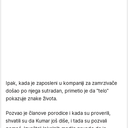
Ipak, kada je zaposleni u kompaniji za zamrzivače
došao po njega sutradan, primetio je da "telo"
pokazuje znake života.
Pozvao je članove porodice i kada su proverili,
shvatili su da Kumar još diše, i tada su pozvali