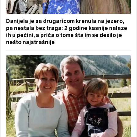
Danijela je sa drugaricom krenula na jezero,
pa nestala bez traga: 2 godine kasnije nalaze
ih u pećini, a priča o tome šta im se desilo je
nešto najstrašnije