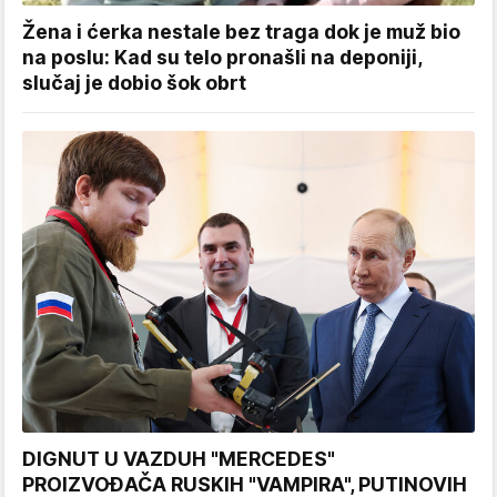
Žena i ćerka nestale bez traga dok je muž bio
na poslu: Kad su telo pronašli na deponiji,
slučaj je dobio šok obrt
DIGNUT U VAZDUH "MERCEDES"
PROIZVOĐAČA RUSKIH "VAMPIRA", PUTINOVIH