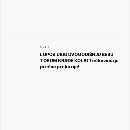
SVET
LOPOV UBIO DVOGODIŠNJU BEBU
TOKOM KRAĐE KOLA! Točkovima je
prešao preko nje!