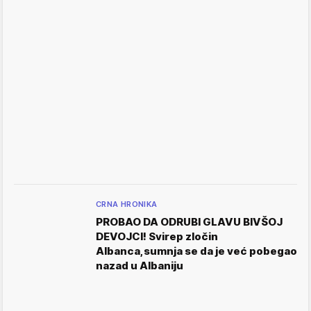
CRNA HRONIKA
PROBAO DA ODRUBI GLAVU BIVŠOJ
DEVOJCI! Svirep zločin
Albanca,sumnja se da je već pobegao
nazad u Albaniju