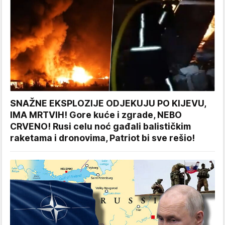
SNAŽNE EKSPLOZIJE ODJEKUJU PO KIJEVU,
IMA MRTVIH! Gore kuće i zgrade, NEBO
CRVENO! Rusi celu noć gađali balističkim
raketama i dronovima, Patriot bi sve rešio!