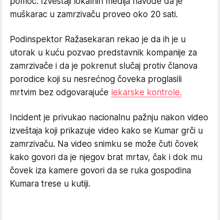
pomoć. Izveštaji lokalnih medija navode da je
muškarac u zamrzivaču proveo oko 20 sati.
Podinspektor Ražasekaran rekao je da ih je u
utorak u kuću pozvao predstavnik kompanije za
zamrzivače i da je pokrenut slučaj protiv članova
porodice koji su nesrećnog čoveka proglasili
mrtvim bez odgovarajuće
lekarske kontrole.
Incident je privukao nacionalnu pažnju nakon video
izveštaja koji prikazuje video kako se Kumar grči u
zamrzivaču. Na video snimku se može čuti čovek
kako govori da je njegov brat mrtav, čak i dok mu
čovek iza kamere govori da se ruka gospodina
Kumara trese u kutiji.