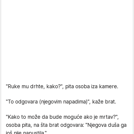
"Ruke mu drhte, kako?", pita osoba iza kamere.
"To odgovara (njegovim napadima)", kaže brat.
"Kako to može da bude moguće ako je mrtav?",
osoba pita, na šta brat odgovara: "Njegova duša ga
još nije napustila."