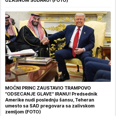
UŽASNOM SUDARU! (FOTO)
MOĆNI PRINC ZAUSTAVIO TRAMPOVO
"ODSECANJE GLAVE" IRANU! Predsednik
Amerike nudi poslednju šansu, Teheran
umesto sa SAD pregovara sa zalivskom
zemljom (FOTO)