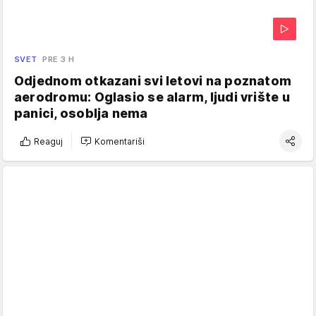
SVET
PRE 3 H
Odjednom otkazani svi letovi na poznatom
aerodromu: Oglasio se alarm, ljudi vrište u
panici, osoblja nema
Reaguj
Komentariši