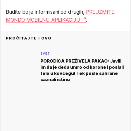
Budite bolje informisani od drugih,
PREUZMITE
MONDO MOBILNU APLIKACIJU
.
PROČITAJTE I OVO
SVET
PORODICA PREŽIVELA PAKAO: Javili
im da je deda umro od korone i poslali
telo u kovčegu! Tek posle sahrane
saznali istinu