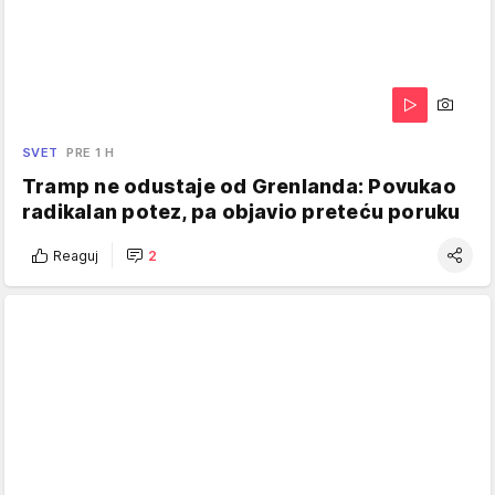
SVET
PRE 1 H
Tramp ne odustaje od Grenlanda: Povukao
radikalan potez, pa objavio preteću poruku
Reaguj
2