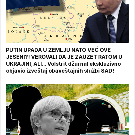
PUTIN UPADA U ZEMLJU NATO VEĆ OVE
JESENI?! VEROVALI DA JE ZAUZET RATOM U
UKRAJINI, ALI... Volstrit džurnal ekskluzivno
objavio izveštaj obaveštajnih službi SAD!