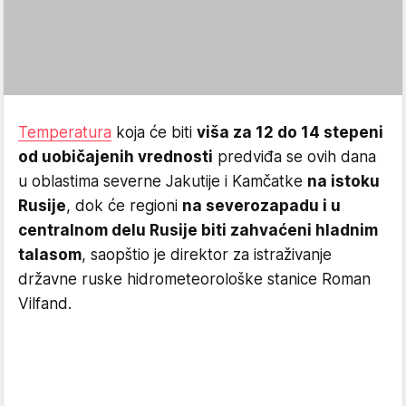
Temperatura
koja će biti
viša za 12 do 14 stepeni
od uobičajenih vrednosti
predviđa se ovih dana
u oblastima severne Jakutije i Kamčatke
na istoku
Rusije
, dok će regioni
na severozapadu i u
centralnom delu Rusije biti zahvaćeni hladnim
talasom
, saopštio je direktor za istraživanje
državne ruske hidrometeorološke stanice Roman
Vilfand.