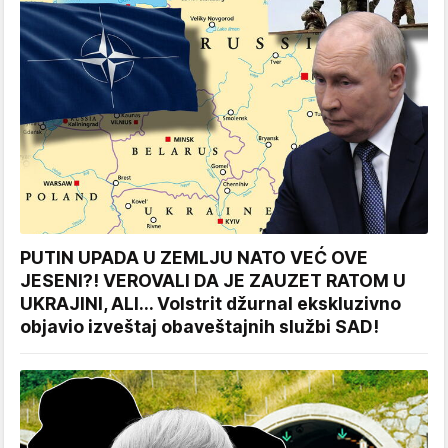
PUTIN UPADA U ZEMLJU NATO VEĆ OVE
JESENI?! VEROVALI DA JE ZAUZET RATOM U
UKRAJINI, ALI... Volstrit džurnal ekskluzivno
objavio izveštaj obaveštajnih službi SAD!