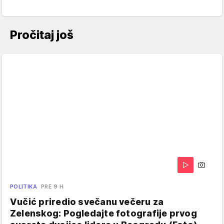
Pročitaj još
POLITIKA
PRE 9 H
Vučić priredio svečanu večeru za
Zelenskog: Pogledajte fotografije prvog