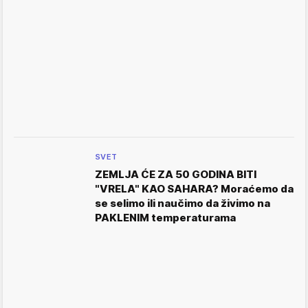
SVET
ZEMLJA ĆE ZA 50 GODINA BITI
"VRELA" KAO SAHARA? Moraćemo da
se selimo ili naučimo da živimo na
PAKLENIM temperaturama