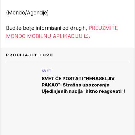
(Mondo/Agencije)
Budite bolje informisani od drugih,
PREUZMITE
MONDO MOBILNU APLIKACIJU
.
PROČITAJTE I OVO
SVET
SVET ĆE POSTATI "NENASELJIV
PAKAO": Strašno upozorenje
Ujedinjenih nacija "hitno reagovati"!