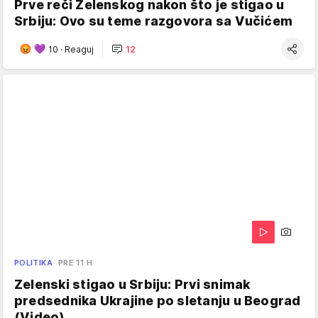
Prve reči Zelenskog nakon što je stigao u
Srbiju: Ovo su teme razgovora sa Vučićem
10
·
Reaguj
12
POLITIKA
PRE 11 H
Zelenski stigao u Srbiju: Prvi snimak
predsednika Ukrajine po sletanju u Beograd
(Video)