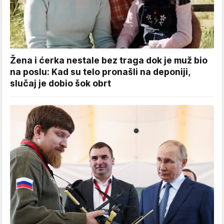
Žena i ćerka nestale bez traga dok je muž bio
na poslu: Kad su telo pronašli na deponiji,
slučaj je dobio šok obrt