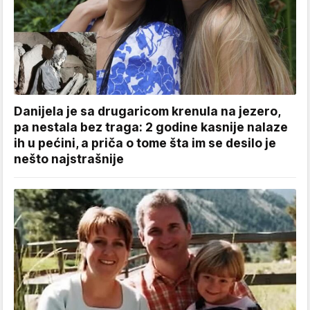
Danijela je sa drugaricom krenula na jezero,
pa nestala bez traga: 2 godine kasnije nalaze
ih u pećini, a priča o tome šta im se desilo je
nešto najstrašnije