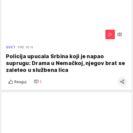
SVET
PRE 10 H
Policija upucala Srbina koji je napao
suprugu: Drama u Nemačkoj, njegov brat se
zaleteo u službena lica
Reaguj
1