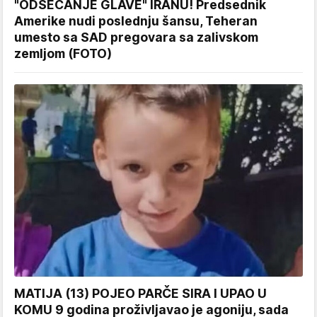
"ODSECANJE GLAVE" IRANU! Predsednik
Amerike nudi poslednju šansu, Teheran
umesto sa SAD pregovara sa zalivskom
zemljom (FOTO)
MATIJA (13) POJEO PARČE SIRA I UPAO U
KOMU 9 godina proživljavao je agoniju, sada