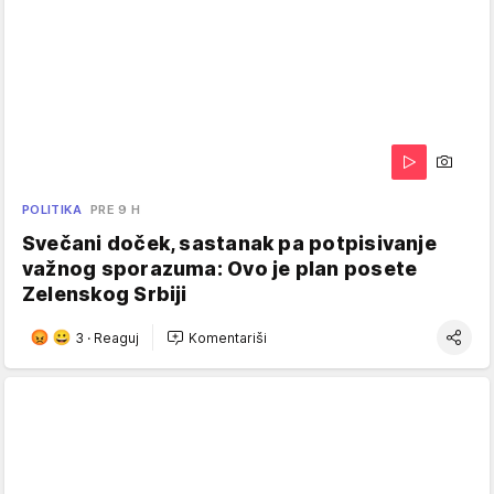
POLITIKA
PRE 9 H
Svečani doček, sastanak pa potpisivanje
važnog sporazuma: Ovo je plan posete
Zelenskog Srbiji
3
·
Reaguj
Komentariši