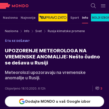
Naslovna
Najnovije
Sport
Info
Naslovna
Info
Svet
Rusija klimatske promene
ŠTA SE DEŠAVA?
UPOZORENJE METEOROLOGA NA
VREMENSKE ANOMALIJE: Nešto čudno
se dešava u Rusiji
Meteorolozi upozoravaju na vremenske
anomalije u Rusiji.
Objavljeno 18.10.2020. 6:12h
3
Dodajte MONDO u vaš Google izbor