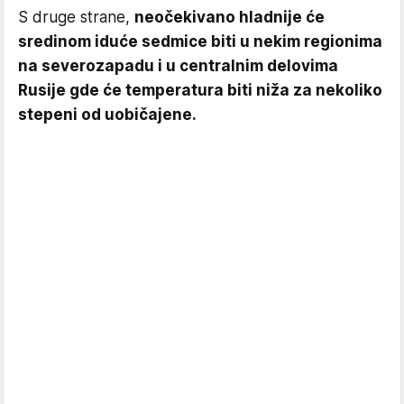
S druge strane,
neočekivano hladnije će
sredinom iduće sedmice biti u nekim regionima
na severozapadu i u centralnim delovima
Rusije gde će temperatura biti niža za nekoliko
stepeni od uobičajene.