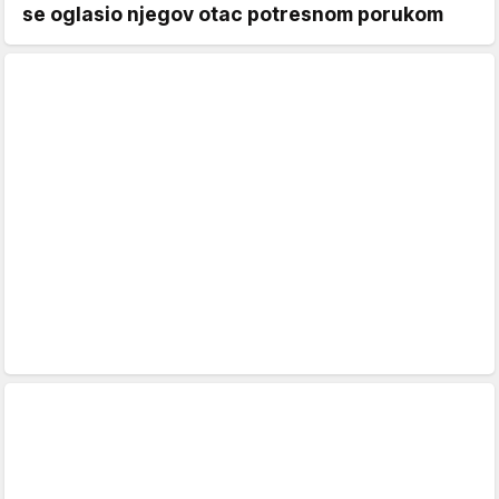
se oglasio njegov otac potresnom porukom