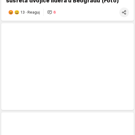
susreta dvojice lidera u Beogradu (Foto)
13
·
Reaguj
6