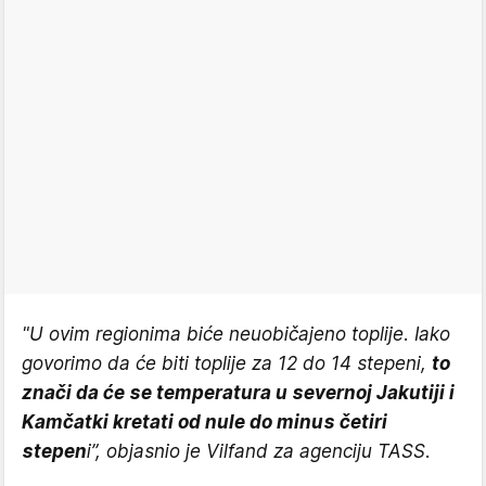
"U ovim regionima biće neuobičajeno toplije. Iako
govorimo da će biti toplije za 12 do 14 stepeni,
to
znači da će se temperatura u severnoj Jakutiji i
Kamčatki kretati od nule do minus četiri
stepen
i”, objasnio je Vilfand za agenciju TASS.