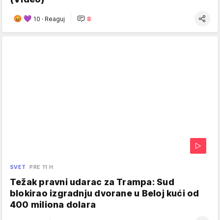
10
·
Reaguj
8
SVET
PRE 11 H
Težak pravni udarac za Trampa: Sud
blokirao izgradnju dvorane u Beloj kući od
400 miliona dolara