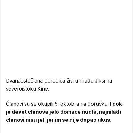
Dvanaestočlana porodica živi u hradu Jiksi na
severoistoku Kine.
Članovi su se okupili 5. oktobra na doručku.
I dok
je devet članova jelo domaće nudle, najmlađi
članovi nisu jeli jer im se nije dopao ukus.