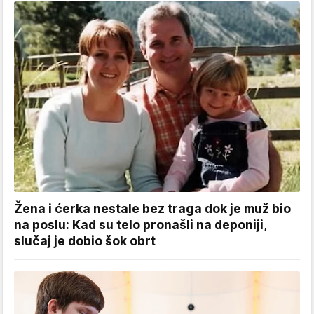
Žena i ćerka nestale bez traga dok je muž bio
na poslu: Kad su telo pronašli na deponiji,
slučaj je dobio šok obrt