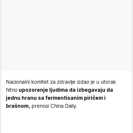
Nacionalni komitet za zdravlje izdao je u utorak
hitno
upozorenje ljudima da izbegavaju da
jednu hranu sa fermentisanim piričem i
brašnom,
prenosi China Daily.