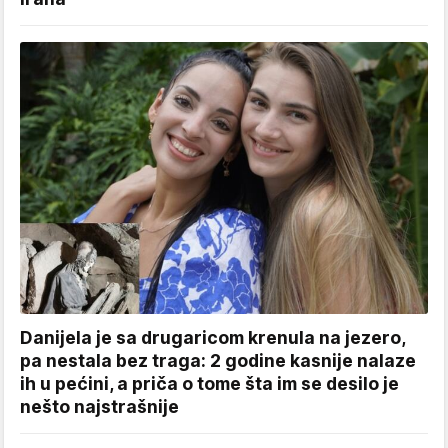
Danijela je sa drugaricom krenula na jezero,
pa nestala bez traga: 2 godine kasnije nalaze
ih u pećini, a priča o tome šta im se desilo je
nešto najstrašnije