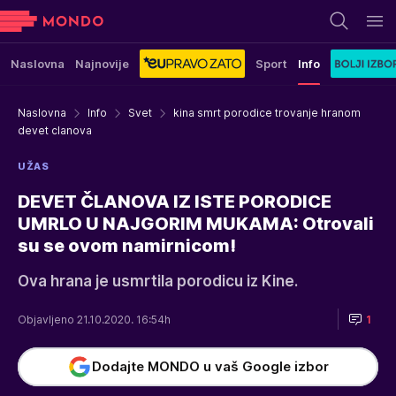
Naslovna
Najnovije
Sport
Info
Naslovna
Info
Svet
kina smrt porodice trovanje hranom
devet clanova
UŽAS
DEVET ČLANOVA IZ ISTE PORODICE
UMRLO U NAJGORIM MUKAMA: Otrovali
su se ovom namirnicom!
Ova hrana je usmrtila porodicu iz Kine.
Objavljeno 21.10.2020. 16:54h
1
Dodajte MONDO u vaš Google izbor