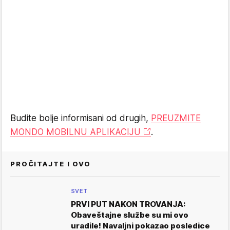
Budite bolje informisani od drugih,
PREUZMITE
MONDO MOBILNU APLIKACIJU
.
PROČITAJTE I OVO
SVET
PRVI PUT NAKON TROVANJA:
Obaveštajne službe su mi ovo
uradile! Navaljni pokazao posledice