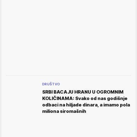
DRUŠTVO
SRBI BACAJU HRANU U OGROMNIM
KOLIČINAMA: Svako od nas godišnje
odbaci na hiljade dinara, a imamo pola
miliona siromašnih