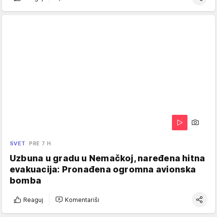
SVET
PRE 7 H
Uzbuna u gradu u Nemačkoj, naređena hitna
evakuacija: Pronađena ogromna avionska
bomba
Reaguj
Komentariši