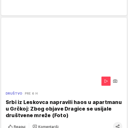
DRUŠTVO
PRE 6 H
Srbi iz Leskovca napravili haos u apartmanu
u Grčkoj: Zbog objave Dragice se usijale
društvene mreže (Foto)
Reaguj
Komentariši