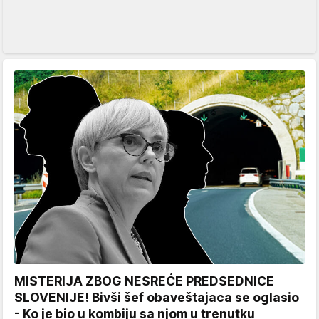
MISTERIJA ZBOG NESREĆE PREDSEDNICE
SLOVENIJE! Bivši šef obaveštajaca se oglasio
- Ko je bio u kombiju sa njom u trenutku