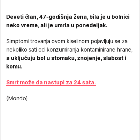
Deveti član, 47-godišnja žena, bila je u bolnici
neko vreme, ali je umrla u ponedeljak.
Simptomi trovanja ovom kiselinom pojavljuju se za
nekoliko sati od konzumiranja kontaminirane hrane,
a uključuju bol u stomaku, znojenje, slabost i
komu.
Smrt može da nastupi za 24 sata.
(Mondo)