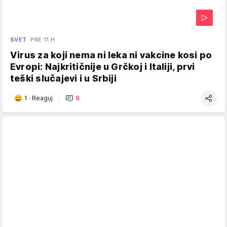
SVET
PRE 11 H
Virus za koji nema ni leka ni vakcine kosi po
Evropi: Najkritičnije u Grčkoj i Italiji, prvi
teški slučajevi i u Srbiji
1
·
Reaguj
6