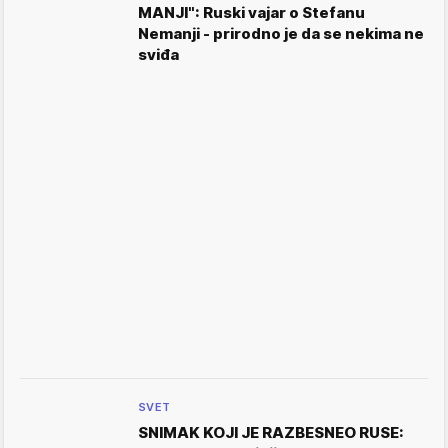
MANJI": Ruski vajar o Stefanu
Nemanji - prirodno je da se nekima ne
sviđa
SVET
SNIMAK KOJI JE RAZBESNEO RUSE: