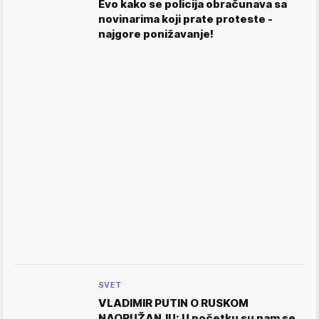
Evo kako se policija obračunava sa
novinarima koji prate proteste -
najgore ponižavanje!
SVET
VLADIMIR PUTIN O RUSKOM
NAORUŽANJU: U početku su nam se