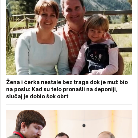
Žena i ćerka nestale bez traga dok je muž bio
na poslu: Kad su telo pronašli na deponiji,
slučaj je dobio šok obrt