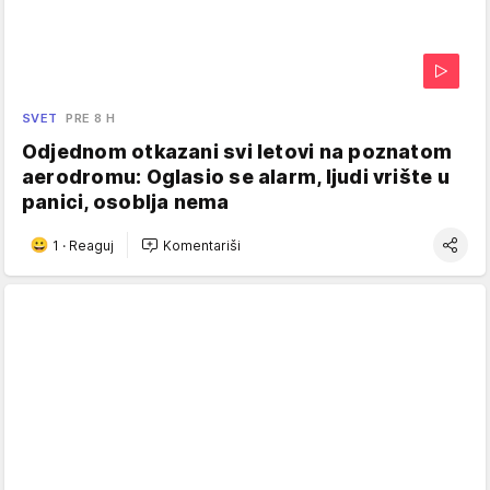
SVET
PRE 8 H
Odjednom otkazani svi letovi na poznatom
aerodromu: Oglasio se alarm, ljudi vrište u
panici, osoblja nema
1
·
Reaguj
Komentariši