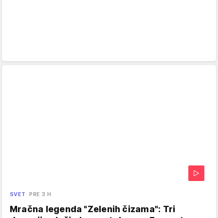
SVET
PRE 3 H
Mračna legenda "Zelenih čizama": Tri