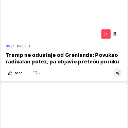
SVET
PRE 5 H
Tramp ne odustaje od Grenlanda: Povukao
radikalan potez, pa objavio preteću poruku
Reaguj
2