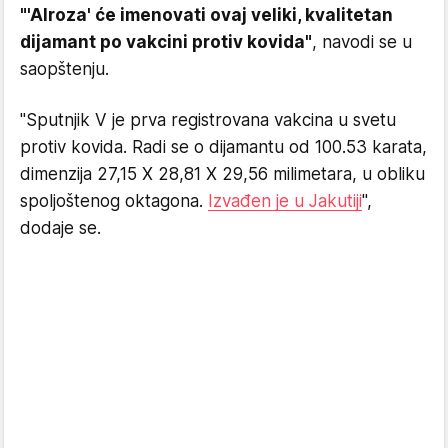
"'Alroza' će imenovati ovaj veliki, kvalitetan
dijamant po vakcini protiv kovida"
, navodi se u
saopštenju.
"Sputnjik V je prva registrovana vakcina u svetu
protiv kovida. Radi se o dijamantu od 100.53 karata,
dimenzija 27,15 X 28,81 X 29,56 milimetara, u obliku
spoljoštenog oktagona.
Izvađen je u Jakutiji
",
dodaje se.