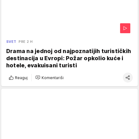
SVET
PRE 2 H
Drama na jednoj od najpoznatijih turističkih
destinacija u Evropi: Požar opkolio kuće i
hotele, evakuisani turisti
Reaguj
Komentariši