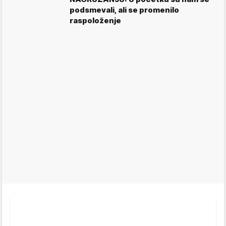
podsmevali, ali se promenilo
raspoloženje