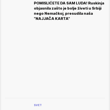
POMISLIĆETE DA SAM LUDA! Ruskinja
objasnila zašto je bolje živeti u Srbiji
nego Nemačkoj, presudila naša
"NAJJAČA KARTA"
SVET