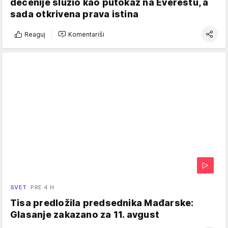
decenije služio kao putokaz na Everestu, a
sada otkrivena prava istina
Reaguj
Komentariši
SVET
PRE 4 H
Tisa predložila predsednika Mađarske:
Glasanje zakazano za 11. avgust