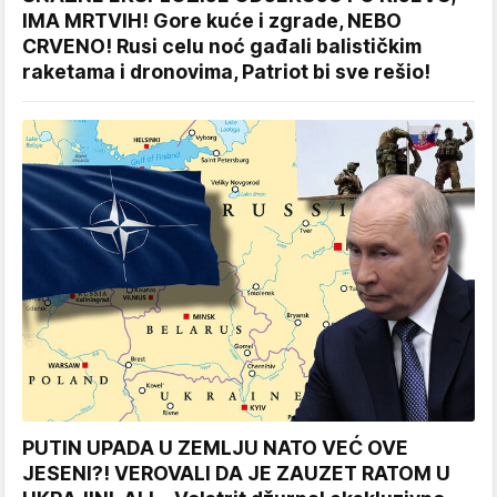
IMA MRTVIH! Gore kuće i zgrade, NEBO
CRVENO! Rusi celu noć gađali balističkim
raketama i dronovima, Patriot bi sve rešio!
PUTIN UPADA U ZEMLJU NATO VEĆ OVE
JESENI?! VEROVALI DA JE ZAUZET RATOM U