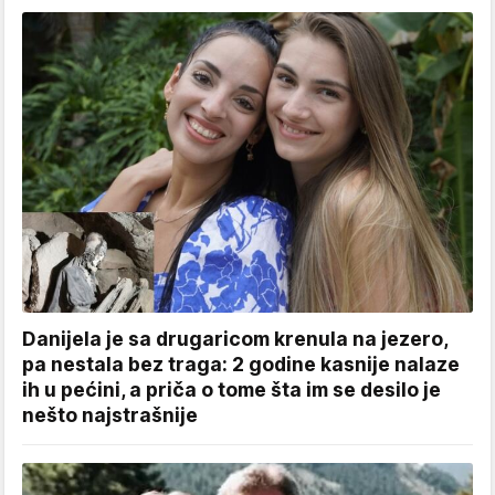
Danijela je sa drugaricom krenula na jezero,
pa nestala bez traga: 2 godine kasnije nalaze
ih u pećini, a priča o tome šta im se desilo je
nešto najstrašnije