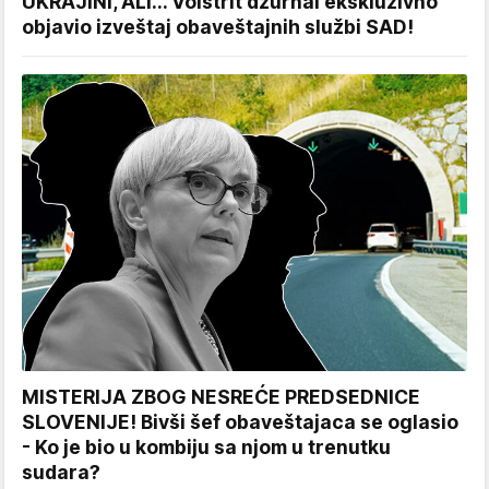
UKRAJINI, ALI... Volstrit džurnal ekskluzivno
objavio izveštaj obaveštajnih službi SAD!
MISTERIJA ZBOG NESREĆE PREDSEDNICE
SLOVENIJE! Bivši šef obaveštajaca se oglasio
- Ko je bio u kombiju sa njom u trenutku
sudara?