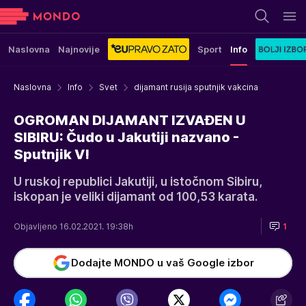
Naslovna
Najnovije
Sport
Info
Naslovna
Info
Svet
dijamant rusija sputnjik vakcina
OGROMAN DIJAMANT IZVAĐEN U
SIBIRU: Čudo u Jakutiji nazvano -
Sputnjik V!
U ruskoj republici Jakutiji, u istočnom Sibiru,
iskopan je veliki dijamant od 100,53 karata.
Objavljeno 16.02.2021. 19:38h
1
Dodajte MONDO u vaš Google izbor