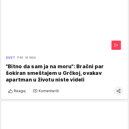
SVET
PRE 18 MIN
"Bitno da sam ja na moru": Bračni par
šokiran smeštajem u Grčkoj, ovakav
apartman u životu niste videli
Reaguj
Komentariši