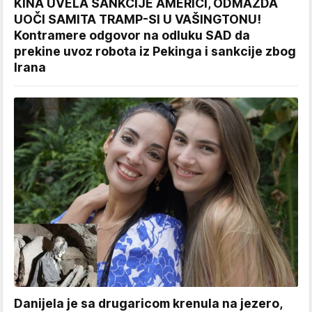
KINA UVELA SANKCIJE AMERICI, ODMAZDA
UOČI SAMITA TRAMP-SI U VAŠINGTONU!
Kontramere odgovor na odluku SAD da
prekine uvoz robota iz Pekinga i sankcije zbog
Irana
Danijela je sa drugaricom krenula na jezero,