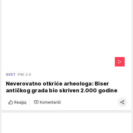
SVET
PRE 2 H
Neverovatno otkriće arheologa: Biser
antičkog grada bio skriven 2.000 godine
Reaguj
Komentariši