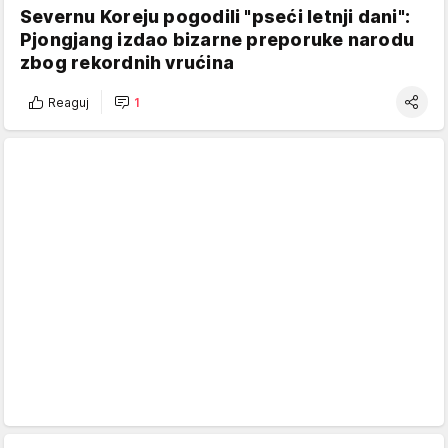
Severnu Koreju pogodili "pseći letnji dani":
Pjongjang izdao bizarne preporuke narodu
zbog rekordnih vrućina
Reaguj
1