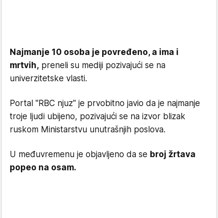
Najmanje 10 osoba je povređeno, a ima i
mrtvih,
preneli su mediji pozivajući se na
univerzitetske vlasti.
Portal "RBC njuz" je prvobitno javio da je najmanje
troje ljudi ubijeno, pozivajući se na izvor blizak
ruskom Ministarstvu unutrašnjih poslova.
U međuvremenu je objavljeno da se
broj žrtava
popeo na osam.