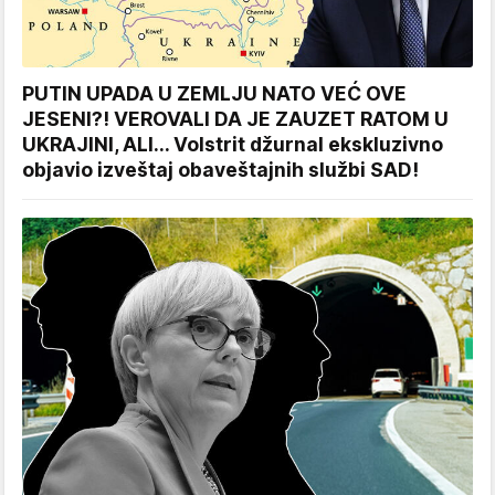
PUTIN UPADA U ZEMLJU NATO VEĆ OVE
JESENI?! VEROVALI DA JE ZAUZET RATOM U
UKRAJINI, ALI... Volstrit džurnal ekskluzivno
objavio izveštaj obaveštajnih službi SAD!