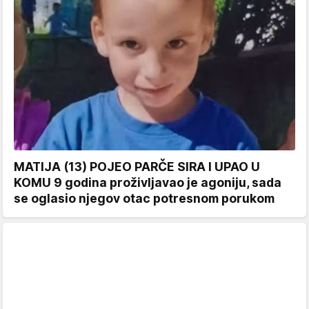
MATIJA (13) POJEO PARČE SIRA I UPAO U
KOMU 9 godina proživljavao je agoniju, sada
se oglasio njegov otac potresnom porukom