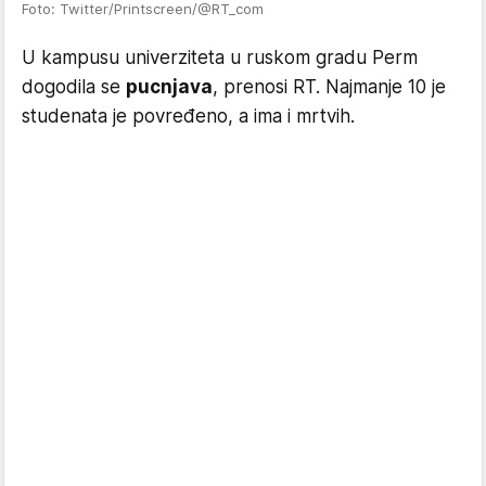
Foto: Twitter/Printscreen/@RT_com
U kampusu univerziteta u ruskom gradu Perm
dogodila se
pucnjava
, prenosi RT. Najmanje 10 je
studenata je povređeno, a ima i mrtvih.