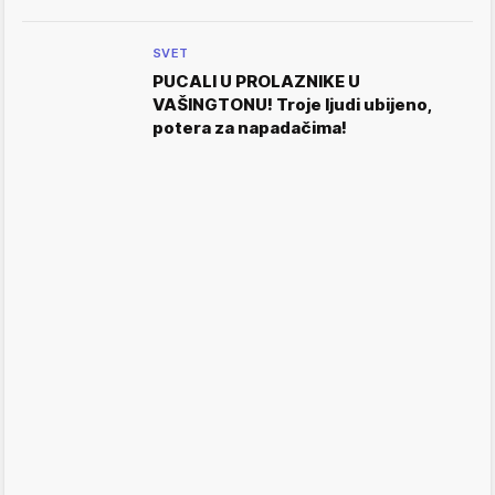
SVET
PUCALI U PROLAZNIKE U
VAŠINGTONU! Troje ljudi ubijeno,
potera za napadačima!