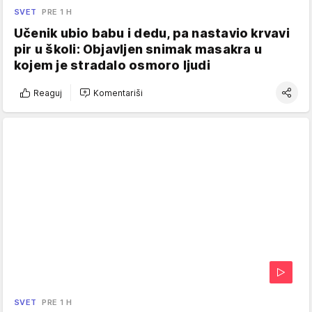
SVET
PRE 1 H
Učenik ubio babu i dedu, pa nastavio krvavi
pir u školi: Objavljen snimak masakra u
kojem je stradalo osmoro ljudi
Reaguj
Komentariši
SVET
PRE 1 H