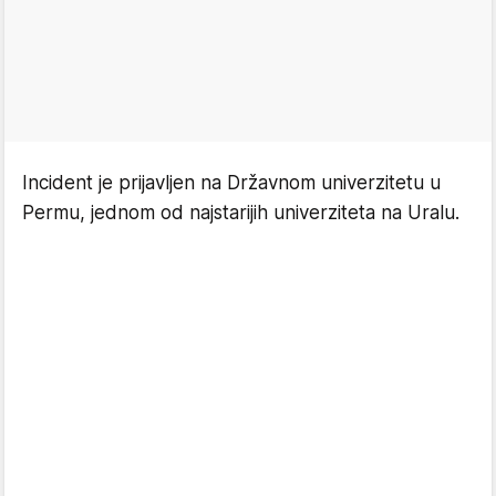
Incident je prijavljen na Državnom univerzitetu u
Permu, jednom od najstarijih univerziteta na Uralu.