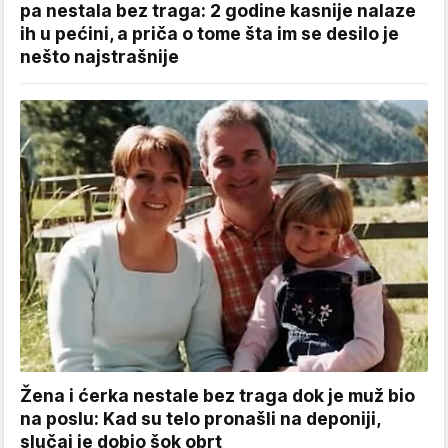
pa nestala bez traga: 2 godine kasnije nalaze
ih u pećini, a priča o tome šta im se desilo je
nešto najstrašnije
Žena i ćerka nestale bez traga dok je muž bio
na poslu: Kad su telo pronašli na deponiji,
slučaj je dobio šok obrt