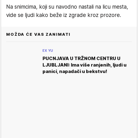
Na snimcima, koji su navodno nastali na licu mesta,
vide se ljudi kako beže iz zgrade kroz prozore.
MOŽDA ĆE VAS ZANIMATI
EX YU
PUCNJAVA U TRŽNOM CENTRU U
LJUBLJANI: Ima više ranjenih, ljudi u
panici, napadači u bekstvu!