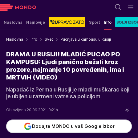
Naslovna
Najnovije
Sport
Info
Naslovna
Info
Svet
Pucnjava u kampusu u Rusiji
DRAMA U RUSIJI! MLADIĆ PUCAO PO
KAMPUSU: Ljudi panično bežali kroz
prozore, najmanje 10 povređenih, ima i
MRTVIH (VIDEO)
Napadač iz Perma u Rusiji je mlađi muškarac koji
je ubijen u razmeni vatre sa policijom.
Objavljeno 20.09.2021. 9:21h
Dodajte MONDO u vaš Google izbor