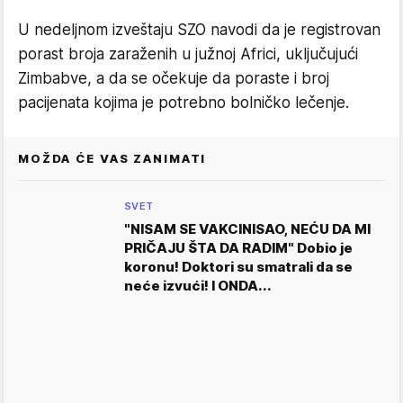
U nedeljnom izveštaju SZO navodi da je registrovan
porast broja zaraženih u južnoj Africi, uključujući
Zimbabve, a da se očekuje da poraste i broj
pacijenata kojima je potrebno bolničko lečenje.
MOŽDA ĆE VAS ZANIMATI
SVET
"NISAM SE VAKCINISAO, NEĆU DA MI
PRIČAJU ŠTA DA RADIM" Dobio je
koronu! Doktori su smatrali da se
neće izvući! I ONDA...