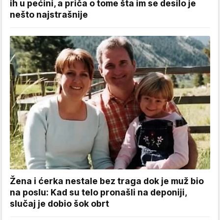
ih u pećini, a priča o tome šta im se desilo je
nešto najstrašnije
Žena i ćerka nestale bez traga dok je muž bio
na poslu: Kad su telo pronašli na deponiji,
slučaj je dobio šok obrt