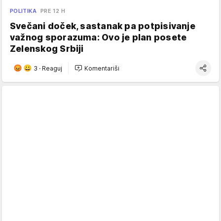
POLITIKA
PRE 12 H
Svečani doček, sastanak pa potpisivanje
važnog sporazuma: Ovo je plan posete
Zelenskog Srbiji
3
·
Reaguj
Komentariši