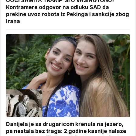
UOČI SAMITA TRAMP-SI U VAŠINGTONU!
Kontramere odgovor na odluku SAD da
prekine uvoz robota iz Pekinga i sankcije zbog
Irana
Danijela je sa drugaricom krenula na jezero,
pa nestala bez traga: 2 godine kasnije nalaze