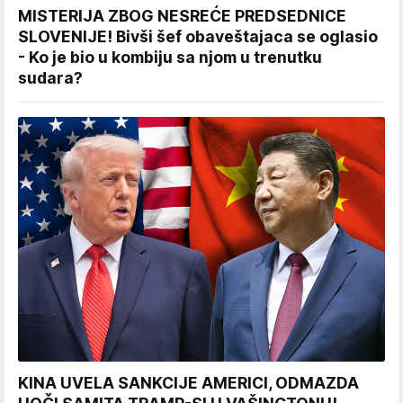
MISTERIJA ZBOG NESREĆE PREDSEDNICE
SLOVENIJE! Bivši šef obaveštajaca se oglasio
- Ko je bio u kombiju sa njom u trenutku
sudara?
KINA UVELA SANKCIJE AMERICI, ODMAZDA