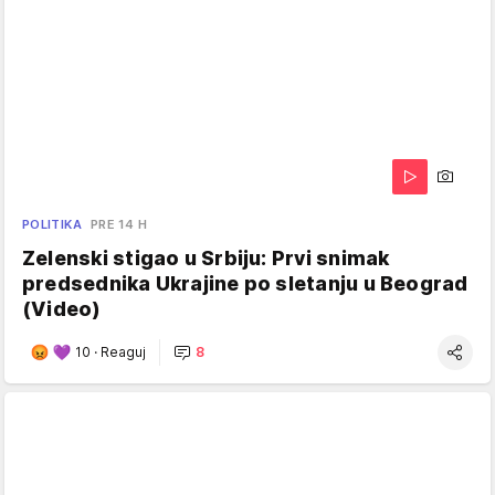
POLITIKA
PRE 14 H
Zelenski stigao u Srbiju: Prvi snimak
predsednika Ukrajine po sletanju u Beograd
(Video)
10
·
Reaguj
8