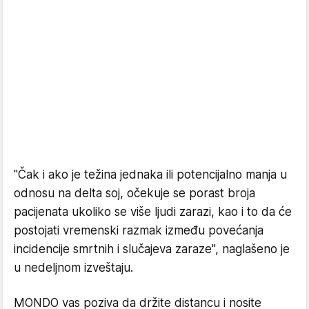
"Čak i ako je težina jednaka ili potencijalno manja u
odnosu na delta soj, očekuje se porast broja
pacijenata ukoliko se više ljudi zarazi, kao i to da će
postojati vremenski razmak između povećanja
incidencije smrtnih i slučajeva zaraze", naglašeno je
u nedeljnom izveštaju.
MONDO vas poziva da držite distancu i nosite