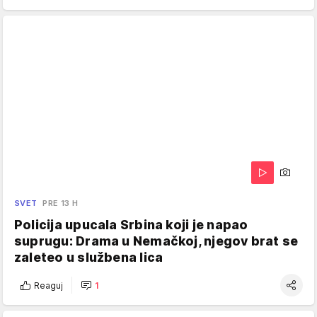
SVET
PRE 13 H
Policija upucala Srbina koji je napao
suprugu: Drama u Nemačkoj, njegov brat se
zaleteo u službena lica
Reaguj
1