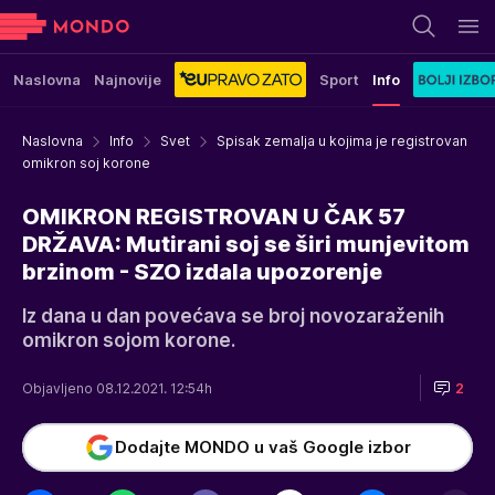
Naslovna
Najnovije
Sport
Info
Naslovna
Info
Svet
Spisak zemalja u kojima je registrovan
omikron soj korone
OMIKRON REGISTROVAN U ČAK 57
DRŽAVA: Mutirani soj se širi munjevitom
brzinom - SZO izdala upozorenje
Iz dana u dan povećava se broj novozaraženih
omikron sojom korone.
Objavljeno 08.12.2021. 12:54h
2
Dodajte MONDO u vaš Google izbor