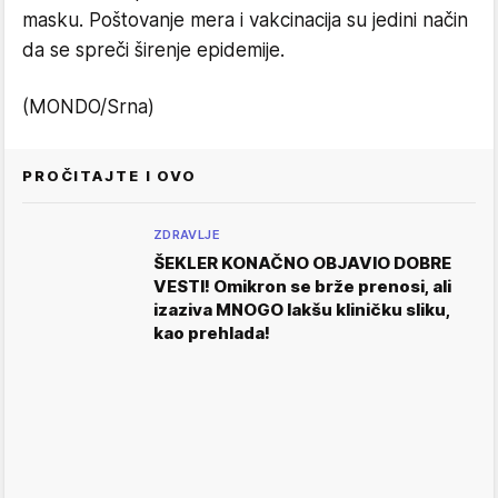
masku. Poštovanje mera i vakcinacija su jedini način
da se spreči širenje epidemije.
(MONDO/Srna)
PROČITAJTE I OVO
ZDRAVLJE
ŠEKLER KONAČNO OBJAVIO DOBRE
VESTI! Omikron se brže prenosi, ali
izaziva MNOGO lakšu kliničku sliku,
kao prehlada!