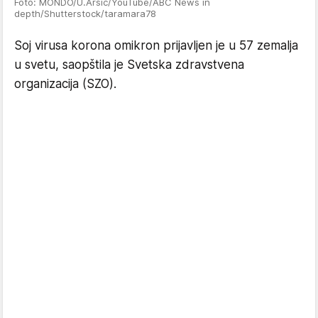
Foto: MONDO/U.Arsić/YouTube/ABC News in
depth/Shutterstock/taramara78
Soj virusa korona omikron prijavljen je u 57 zemalja
u svetu, saopštila je Svetska zdravstvena
organizacija (SZO).