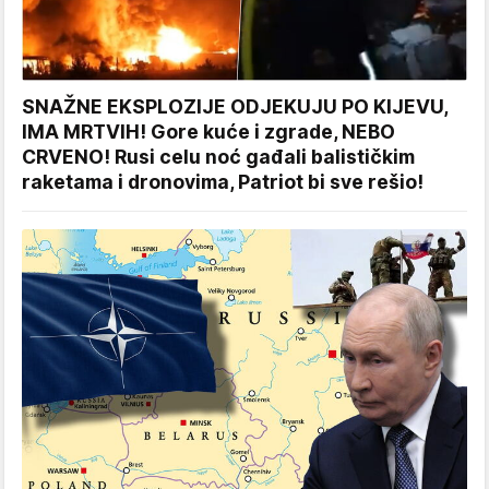
SNAŽNE EKSPLOZIJE ODJEKUJU PO KIJEVU,
IMA MRTVIH! Gore kuće i zgrade, NEBO
CRVENO! Rusi celu noć gađali balističkim
raketama i dronovima, Patriot bi sve rešio!