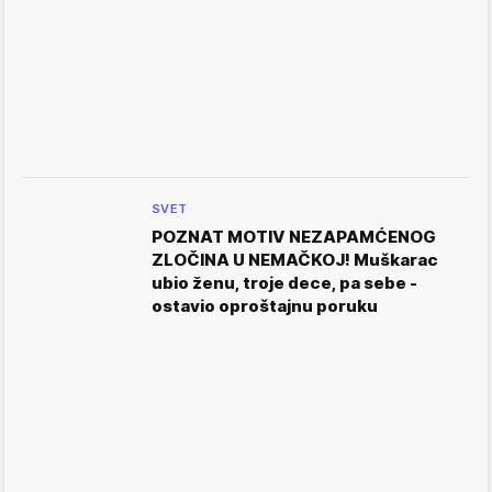
SVET
POZNAT MOTIV NEZAPAMĆENOG
ZLOČINA U NEMAČKOJ! Muškarac
ubio ženu, troje dece, pa sebe -
ostavio oproštajnu poruku