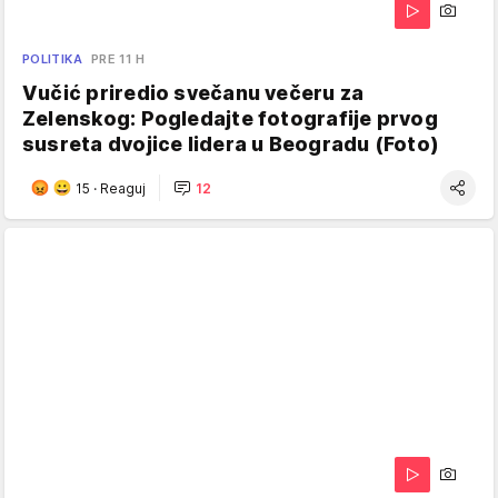
POLITIKA
PRE 11 H
Vučić priredio svečanu večeru za
Zelenskog: Pogledajte fotografije prvog
susreta dvojice lidera u Beogradu (Foto)
15
·
Reaguj
12