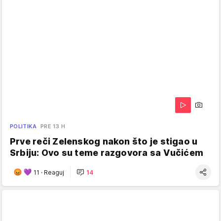
POLITIKA
PRE 13 H
Prve reči Zelenskog nakon što je stigao u
Srbiju: Ovo su teme razgovora sa Vučićem
11
·
Reaguj
14