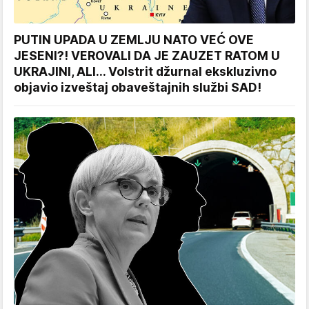
PUTIN UPADA U ZEMLJU NATO VEĆ OVE
JESENI?! VEROVALI DA JE ZAUZET RATOM U
UKRAJINI, ALI... Volstrit džurnal ekskluzivno
objavio izveštaj obaveštajnih službi SAD!