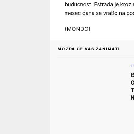
budućnost. Estrada je kroz 
mesec dana se vratio na po
(MONDO)
MOŽDA ĆE VAS ZANIMATI
Z
I
O
T
N