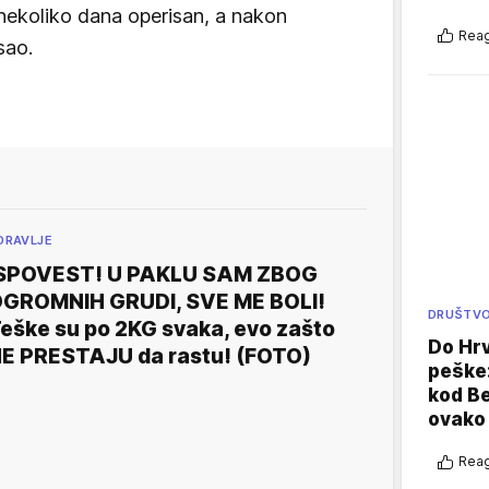
nekoliko dana operisan, a nakon
Reag
sao.
DRAVLJE
SPOVEST! U PAKLU SAM ZBOG
GROMNIH GRUDI, SVE ME BOLI!
DRUŠTV
eške su po 2KG svaka, evo zašto
Do Hr
E PRESTAJU da rastu! (FOTO)
peške
kod B
ovako 
Reag