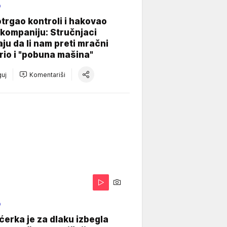
O
otrgao kontroli i hakovao
kompaniju: Stručnjaci
aju da li nam preti mračni
io i "pobuna mašina"
uj
Komentariši
O
ćerka je za dlaku izbegla