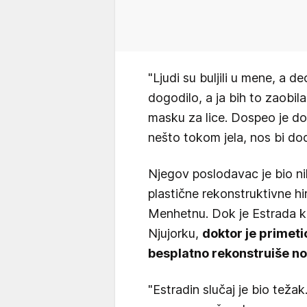
"Ljudi su buljili u mene, a d
dogodilo, a ja bih to zaobil
masku za lice. Dospeo je do
nešto tokom jela, nos bi dod
Njegov poslodavac je bio n
plastične rekonstruktivne hir
Menhetnu. Dok je Estrada k
Njujorku,
doktor je primeti
besplatno rekonstruiše n
"Estradin slučaj je bio težak