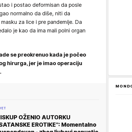
astao i postao deformisan da posle
ao normalno da diše, niti da
i masku za lice i pre pandemije. Da
ledalo je kao da ima mali polni organ
rade se preokrenuo kada je počeo
og hirurga, jer je imao operaciju
t.
MOND
VET
ISKUP OŽENIO AUTORKU
SATANSKE EROTIKE": Momentalno