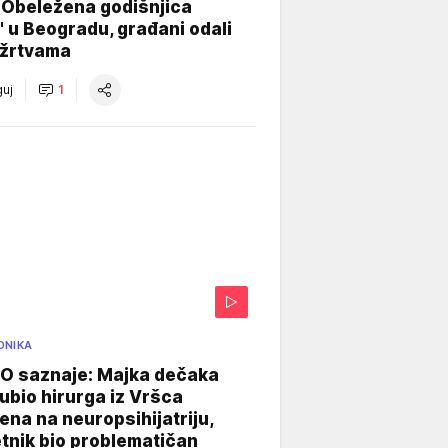
 Obeležena godišnjica
" u Beogradu, građani odali
 žrtvama
uj
1
ONIKA
 saznaje: Majka dečaka
e ubio hirurga iz Vršca
na na neuropsihijatriju,
tnik bio problematičan