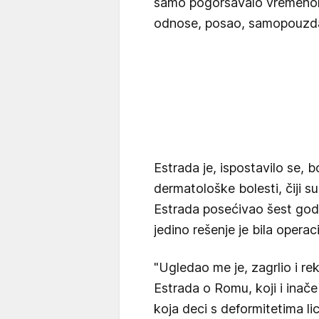
samo pogoršavalo vremenom.
odnose, posao, samopouzdan
Estrada je, ispostavilo se, 
dermatološke bolesti, čiji su
Estrada posećivao šest god
jedino rešenje je bila operaci
"Ugledao me je, zagrlio i rek
Estrada o Romu, koji i inač
koja deci s deformitetima lic