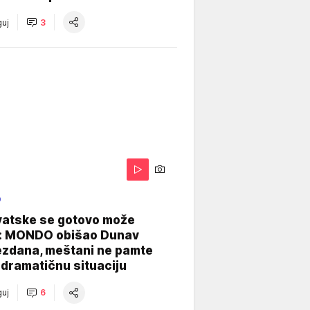
uj
3
O
vatske se gotovo može
: MONDO obišao Dunav
ezdana, meštani ne pamte
dramatičnu situaciju
uj
6