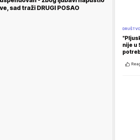
uspendovan - zbog ljubavi napustio
ve, sad traži DRUGI POSAO
DRUŠTV
"Pljus
nije u 
potre
Reag