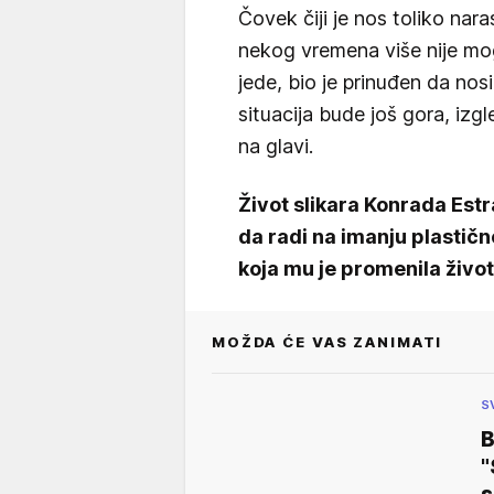
Čovek čiji je nos toliko nar
nekog vremena više nije mog
jede, bio je prinuđen da nos
situacija bude još gora, izg
na glavi.
Život slikara Konrada Est
da radi na imanju plastičn
koja mu je promenila živo
MOŽDA ĆE VAS ZANIMATI
S
B
"