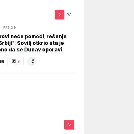
O
PRE 2 H
kovi neće pomoći, rešenje
Srbiji": Sovilj otkrio šta je
bno da se Dunav oporavi
uj
2