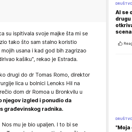
DRUŠTV
AI se 
drugu 
otkriv
scenar
eca su ispitivala svoje majke šta mi se
azio tako što sam stalno koristio
Reag
 mojih usana i kad god bih zagrizao
irivao kašiku", rekao je Estrada.
iko drugi do dr Tomas Romo, direktor
urgije lica u bolnici Lenoks Hil na
rečio dom dr Romoa u Bronkvilu u
o njegov izgled i ponudio da
os građevinskog radnika.
DRUŠTV
. Nos mu je bio upaljen. I to bi se
"Moja 