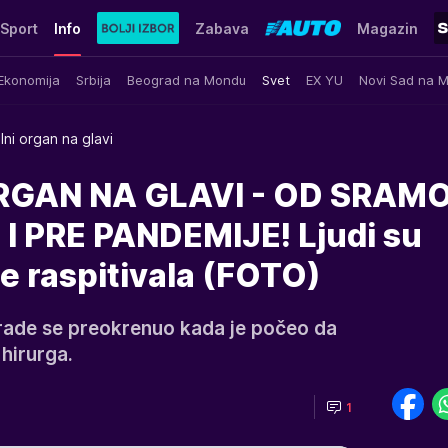
Sport
Info
Zabava
Magazin
Ekonomija
Srbija
Beograd na Mondu
Svet
EX YU
Novi Sad na 
lni organ na glavi
RGAN NA GLAVI - OD SRAM
 PRE PANDEMIJE! Ljudi su
 se raspitivala (FOTO)
trade se preokrenuo kada je počeo da
 hirurga.
1