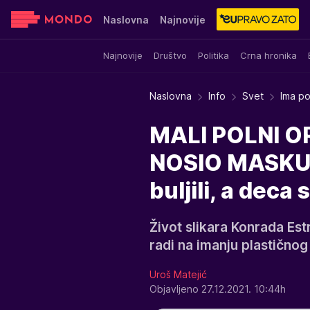
Naslovna
Najnovije
Najnovije
Društvo
Politika
Crna hronika
Sensa
Stvar ukusa
Yumama
Naslovna
Info
Svet
Ima po
MALI POLNI O
NOSIO MASKU I
buljili, a deca
Život slikara Konrada Es
radi na imanju plastičnog
Uroš Matejić
Objavljeno 27.12.2021. 10:44h