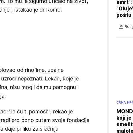
 To mu je sigurno uticalo na život,
smrt":
"Oluje
je", istakao je dr Romo.
poštu
Reag
bolovao od rinofime, upalne
 uzroci nepoznati. Lekari, koje je
ina, nisu mogli da mu pomognu i
ja.
CRNA HR
ao: 'Ja ću ti pomoći'", rekao je
MONDO
koji j
e radi pro bono putem svoje fondacije
smešte
a daje priliku za srećniju
malole