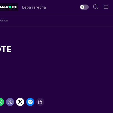
Lepa i srećna
Mondu
OTE