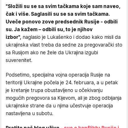
"Složili su se sa svim tačkama koje sam naveo,
čak i više. Saglasili su se sa svim tačkama.
Uveče ponovo zove predsednik Rusije - odbili
su. Ja kažem – odbili su, to je njihov
izbor",
naglasio je Lukašenko i dodao kako misli da
ukrajinska vlast treba da sedne za pregovarački sto
sa Rusijom ako ne žele da Ukrajina izgubi
suverenitet.
Podsetimo, specijalna vojna operacija Rusije na
teritoriji Ukrajine počela je 24. februara, a u petak
je kretanje trupa obustavljeno u očekivanju
mogućih pregovora sa Kijevom, ali je zbog odbijanja
ukrajinske strane da u njima učestvuje operacija
nastavljena u subotu.
Pratite naš blog uživo -
sve o konfliktu Rusije i