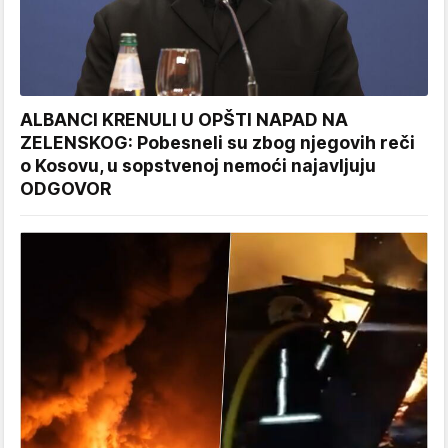
ALBANCI KRENULI U OPŠTI NAPAD NA
ZELENSKOG: Pobesneli su zbog njegovih reči
o Kosovu, u sopstvenoj nemoći najavljuju
ODGOVOR