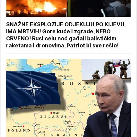
SNAŽNE EKSPLOZIJE ODJEKUJU PO KIJEVU,
IMA MRTVIH! Gore kuće i zgrade, NEBO
CRVENO! Rusi celu noć gađali balističkim
raketama i dronovima, Patriot bi sve rešio!