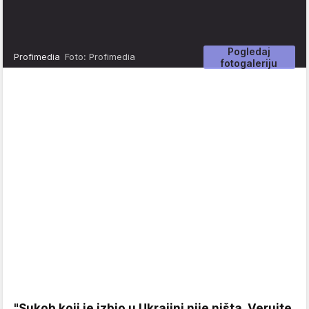
Pogledaj
Profimedia
Foto: Profimedia
fotogaleriju
"Sukob koji je izbio u Ukrajini nije ništa. Verujte