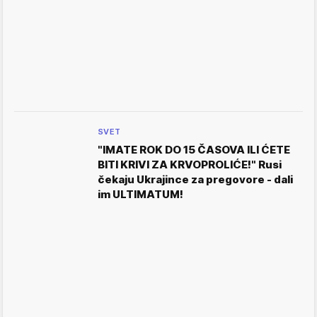
SVET
"IMATE ROK DO 15 ČASOVA ILI ĆETE
BITI KRIVI ZA KRVOPROLIĆE!" Rusi
čekaju Ukrajince za pregovore - dali
im ULTIMATUM!