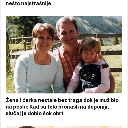
nešto najstrašnije
Žena i ćerka nestale bez traga dok je muž bio
na poslu: Kad su telo pronašli na deponiji,
slučaj je dobio šok obrt