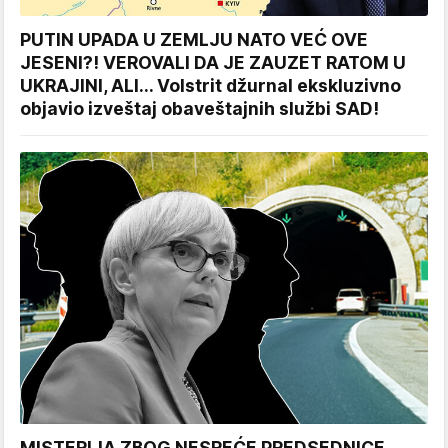
PUTIN UPADA U ZEMLJU NATO VEĆ OVE
JESENI?! VEROVALI DA JE ZAUZET RATOM U
UKRAJINI, ALI... Volstrit džurnal ekskluzivno
objavio izveštaj obaveštajnih službi SAD!
MISTERIJA ZBOG NESREĆE PREDSEDNICE