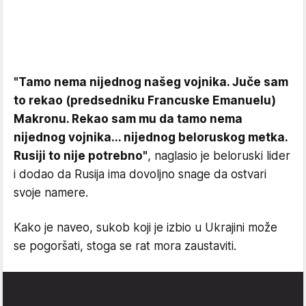
"Tamo nema nijednog našeg vojnika. Juče sam
to rekao (predsedniku Francuske Emanuelu)
Makronu. Rekao sam mu da tamo nema
nijednog vojnika... nijednog beloruskog metka.
Rusiji to nije potrebno"
, naglasio je beloruski lider
i dodao da Rusija ima dovoljno snage da ostvari
svoje namere.
Kako je naveo, sukob koji je izbio u Ukrajini može
se pogoršati, stoga se rat mora zaustaviti.