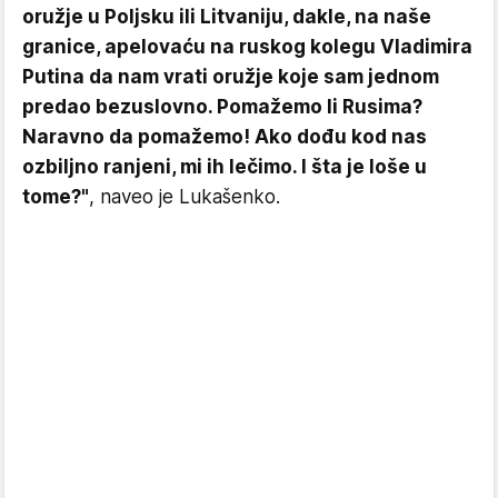
oružje u Poljsku ili Litvaniju, dakle, na naše
granice, apelovaću na ruskog kolegu Vladimira
Putina da nam vrati oružje koje sam jednom
predao bezuslovno. Pomažemo li Rusima?
Naravno da pomažemo! Ako dođu kod nas
ozbiljno ranjeni, mi ih lečimo. I šta je loše u
tome?"
, naveo je Lukašenko.