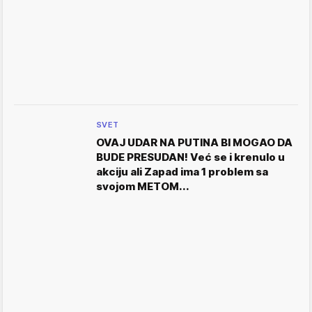
SVET
OVAJ UDAR NA PUTINA BI MOGAO DA
BUDE PRESUDAN! Već se i krenulo u
akciju ali Zapad ima 1 problem sa
svojom METOM...