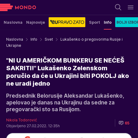
Naslovna
Najnovije
Sport
Info
Naslovna
Info
Svet
Lukašenko o pregovorima Rusije i
Ukrajine
"NI U AMERIČKOM BUNKERU SE NEĆEŠ
SAKRITI!" Lukašenko Zelenskom
poručio da će u Ukrajini biti POKOLJ ako
ne uradi jedno
Predsednik Belorusije Aleksandar Lukašenko,
apelovao je danas na Ukrajinu da sedne za
pregovarački sto sa Rusijom.
Nikola Todorović
65
Objavljeno 27.02.2022. 12:35h