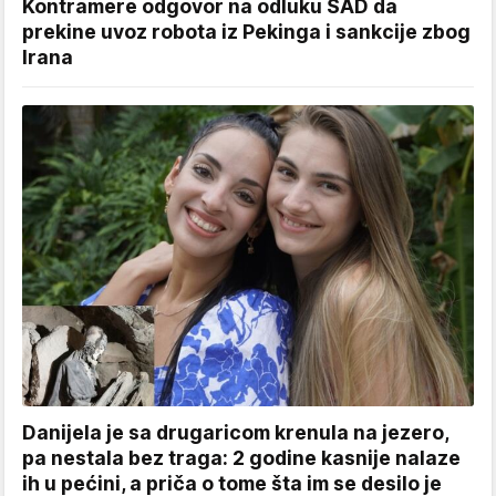
Kontramere odgovor na odluku SAD da
prekine uvoz robota iz Pekinga i sankcije zbog
Irana
Danijela je sa drugaricom krenula na jezero,
pa nestala bez traga: 2 godine kasnije nalaze
ih u pećini, a priča o tome šta im se desilo je