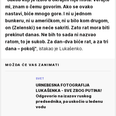
mi, znam o čemu govorim. Ako se ovako
nastavi, biće mnogo gore. I ni u jednom
bunkeru, ni u američkom, ni u bilo kom drugom,
on (Zelenski) se neće sakriti. Zato rat mora biti
prekinut danas. Ne bih to sada ni nazvao
ratom, to je sukob. Za dan-dva biće rat, a za tri
dana – pokolj"
, istakao je Lukašenko.
MOŽDA ĆE VAS ZANIMATI
SVET
URNEBESNA FOTOGRAFIJA
LUKAŠENKA - SVE ZBOG PUTINA!
Odgovorio na izazov ruskog
predsednika, pa uskočio u ledenu
vodu