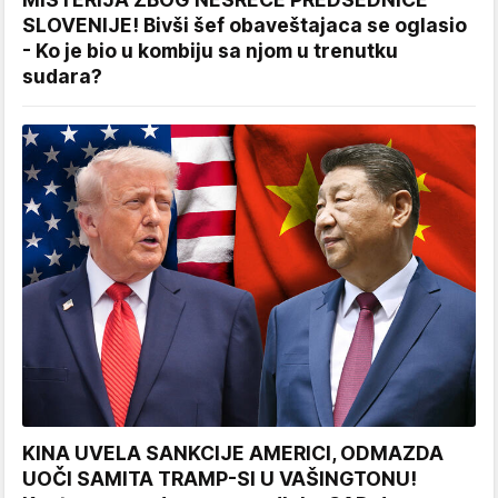
SLOVENIJE! Bivši šef obaveštajaca se oglasio
- Ko je bio u kombiju sa njom u trenutku
sudara?
KINA UVELA SANKCIJE AMERICI, ODMAZDA
UOČI SAMITA TRAMP-SI U VAŠINGTONU!