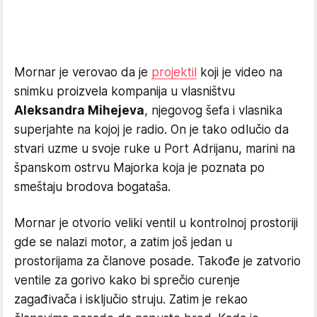
Mornar je verovao da je
projektil
koji je video na
snimku proizvela kompanija u vlasništvu
Aleksandra Mihejeva
, njegovog šefa i vlasnika
superjahte na kojoj je radio. On je tako odlučio da
stvari uzme u svoje ruke u Port Adrijanu, marini na
španskom ostrvu Majorka koja je poznata po
smeštaju brodova bogataša.
Mornar je otvorio veliki ventil u kontrolnoj prostoriji
gde se nalazi motor, a zatim još jedan u
prostorijama za članove posade. Takođe je zatvorio
ventile za gorivo kako bi sprečio curenje
zagađivača i isključio struju. Zatim je rekao