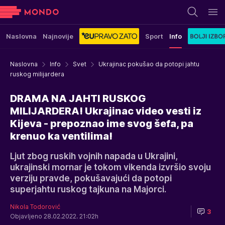
Naslovna
Najnovije
Sport
Info
Naslovna
Info
Svet
Ukrajinac pokušao da potopi jahtu
ruskog milijardera
DRAMA NA JAHTI RUSKOG
MILIJARDERA! Ukrajinac video vesti iz
Kijeva - prepoznao ime svog šefa, pa
krenuo ka ventilima!
Ljut zbog ruskih vojnih napada u Ukrajini,
ukrajinski mornar je tokom vikenda izvršio svoju
verziju pravde, pokušavajući da potopi
superjahtu ruskog tajkuna na Majorci.
Nikola Todorović
3
Objavljeno 28.02.2022. 21:02h