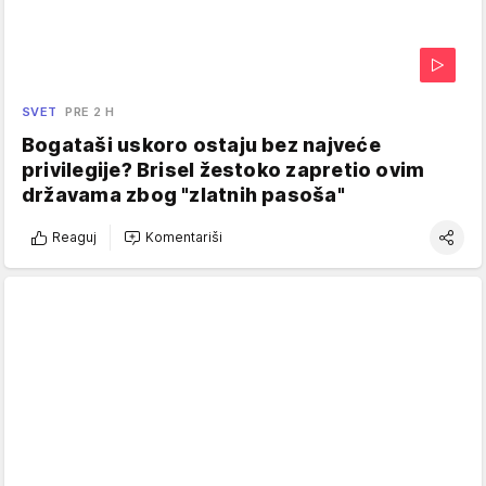
SVET
PRE 2 H
Bogataši uskoro ostaju bez najveće
privilegije? Brisel žestoko zapretio ovim
državama zbog "zlatnih pasoša"
Reaguj
Komentariši