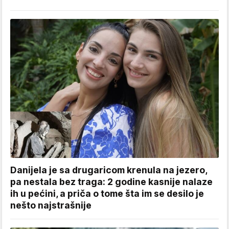
Danijela je sa drugaricom krenula na jezero,
pa nestala bez traga: 2 godine kasnije nalaze
ih u pećini, a priča o tome šta im se desilo je
nešto najstrašnije