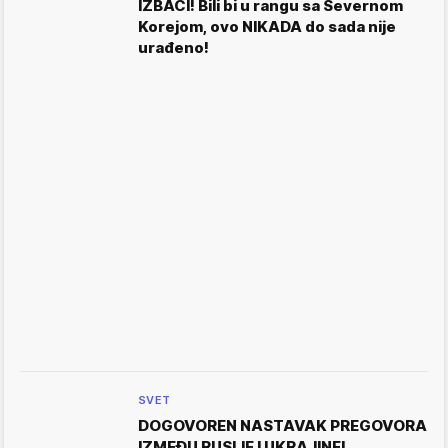
IZBACI! Bili bi u rangu sa Severnom
Korejom, ovo NIKADA do sada nije
urađeno!
SVET
DOGOVOREN NASTAVAK PREGOVORA
IZMEĐU RUSIJE I UKRAJINE!