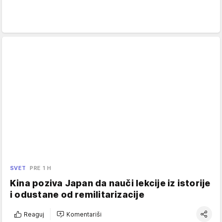
SVET
PRE 1 H
Kina poziva Japan da nauči lekcije iz istorije
i odustane od remilitarizacije
Reaguj
Komentariši