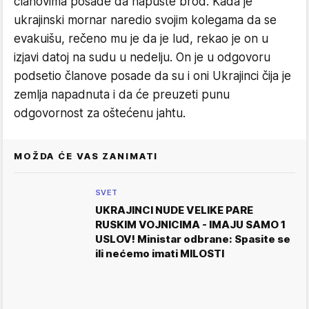
članovima posade da napuste brod. Kada je
ukrajinski mornar naredio svojim kolegama da se
evakuišu, rečeno mu je da je lud, rekao je on u
izjavi datoj na sudu u nedelju. On je u odgovoru
podsetio članove posade da su i oni Ukrajinci čija je
zemlja napadnuta i da će preuzeti punu
odgovornost za oštećenu jahtu.
MOŽDA ĆE VAS ZANIMATI
SVET
UKRAJINCI NUDE VELIKE PARE
RUSKIM VOJNICIMA - IMAJU SAMO 1
USLOV! Ministar odbrane: Spasite se
ili nećemo imati MILOSTI