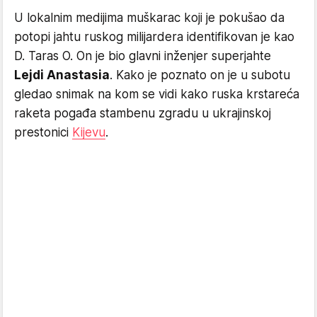
U lokalnim medijima muškarac koji je pokušao da
potopi jahtu ruskog milijardera identifikovan je kao
D. Taras O. On je bio glavni inženjer superjahte
Lejdi Anastasia
. Kako je poznato on je u subotu
gledao snimak na kom se vidi kako ruska krstareća
raketa pogađa stambenu zgradu u ukrajinskoj
prestonici
Kijevu
.