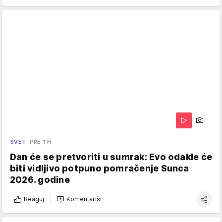
SVET
PRE 1 H
Dan će se pretvoriti u sumrak: Evo odakle će
biti vidljivo potpuno pomračenje Sunca
2026. godine
Reaguj
Komentariši