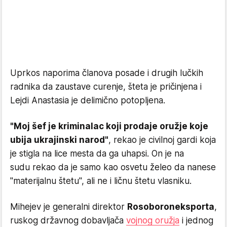
Uprkos naporima članova posade i drugih lučkih
radnika da zaustave curenje, šteta je pričinjena i
Lejdi Anastasia je delimično potopljena.
"Moj šef je kriminalac koji prodaje oružje koje
ubija ukrajinski narod"
, rekao je civilnoj gardi koja
je stigla na lice mesta da ga uhapsi. On je na
sudu rekao da je samo kao osvetu želeo da nanese
"materijalnu štetu", ali ne i ličnu štetu vlasniku.
Mihejev je generalni direktor
Rosoboroneksporta
,
ruskog državnog dobavljača
vojnog oružja
i jednog