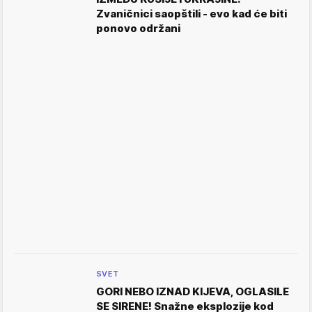
Zvaničnici saopštili - evo kad će biti
ponovo održani
SVET
GORI NEBO IZNAD KIJEVA, OGLASILE
SE SIRENE! Snažne eksplozije kod