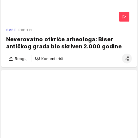
SVET
PRE 1 H
Neverovatno otkriće arheologa: Biser
antičkog grada bio skriven 2.000 godine
Reaguj
Komentariši