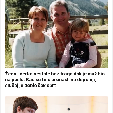
Žena i ćerka nestale bez traga dok je muž bio
na poslu: Kad su telo pronašli na deponiji,
slučaj je dobio šok obrt