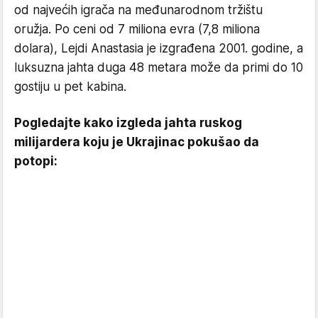
od najvećih igrača na međunarodnom tržištu
oružja. Po ceni od 7 miliona evra (7,8 miliona
dolara), Lejdi Anastasia je izgrađena 2001. godine, a
luksuzna jahta duga 48 metara može da primi do 10
gostiju u pet kabina.
Pogledajte kako izgleda jahta ruskog
milijardera koju je Ukrajinac pokušao da
potopi: