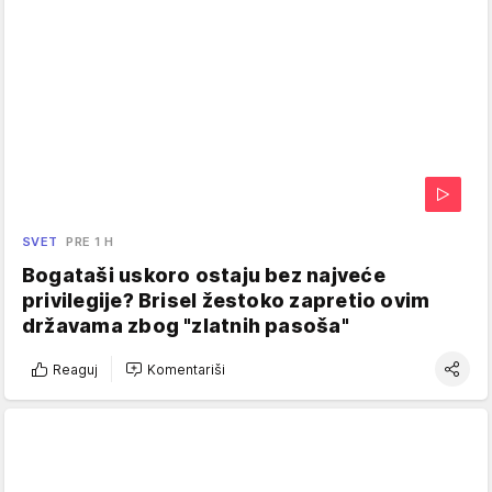
SVET
PRE 1 H
Bogataši uskoro ostaju bez najveće
privilegije? Brisel žestoko zapretio ovim
državama zbog "zlatnih pasoša"
Reaguj
Komentariši