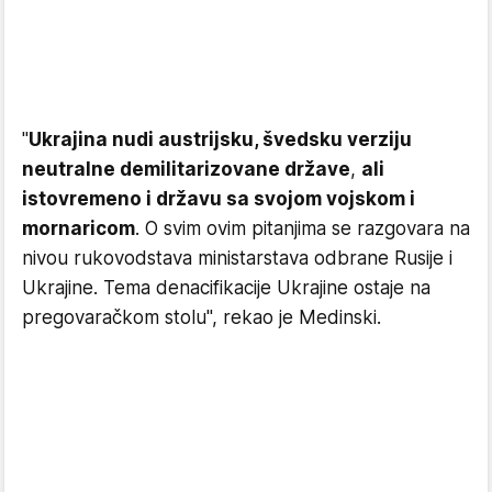
"
Ukrajina nudi austrijsku, švedsku verziju
neutralne demilitarizovane države
,
ali
istovremeno i državu sa svojom vojskom i
mornaricom
. O svim ovim pitanjima se razgovara na
nivou rukovodstava ministarstava odbrane Rusije i
Ukrajine. Tema denacifikacije Ukrajine ostaje na
pregovaračkom stolu", rekao je Medinski.