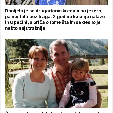
Danijela je sa drugaricom krenula na jezero,
pa nestala bez traga: 2 godine kasnije nalaze
ih u pećini, a priča o tome šta im se desilo je
nešto najstrašnije