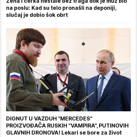
Žena i ćerka nestale bez traga dok je muž bio
na poslu: Kad su telo pronašli na deponiji,
slučaj je dobio šok obrt
DIGNUT U VAZDUH "MERCEDES"
PROIZVOĐAČA RUSKIH "VAMPIRA", PUTINOVIH
GLAVNIH DRONOVA! Lekari se bore za život