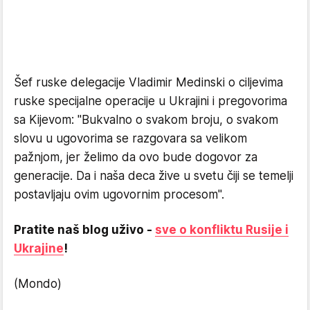
Šef ruske delegacije Vladimir Medinski o ciljevima
ruske specijalne operacije u Ukrajini i pregovorima
sa Kijevom: "Bukvalno o svakom broju, o svakom
slovu u ugovorima se razgovara sa velikom
pažnjom, jer želimo da ovo bude dogovor za
generacije. Da i naša deca žive u svetu čiji se temelji
postavljaju ovim ugovornim procesom".
Pratite naš blog uživo -
sve o konfliktu Rusije i
Ukrajine
!
(Mondo)