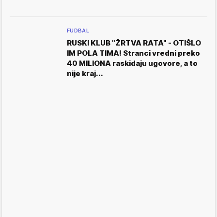
FUDBAL
RUSKI KLUB "ŽRTVA RATA" - OTIŠLO
IM POLA TIMA! Stranci vredni preko
40 MILIONA raskidaju ugovore, a to
nije kraj...