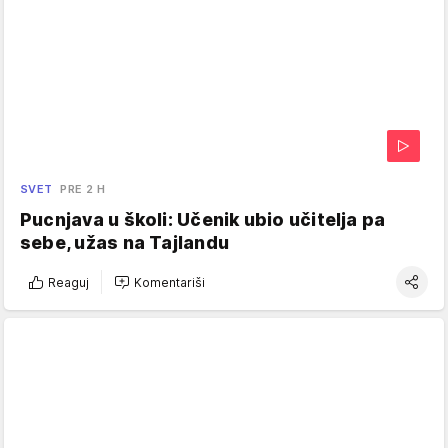
SVET
PRE 2 H
Pucnjava u školi: Učenik ubio učitelja pa
sebe, užas na Tajlandu
Reaguj
Komentariši