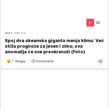
SVET
PRE 3 H
Spoj dva okeanska giganta menja klimu: Već
stižu prognoze za jesen i zimu, ova
anomalija će sve preokrenuti (Foto)
1
·
Reaguj
Komentariši