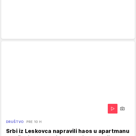
DRUŠTVO
PRE 10 H
Srbi iz Leskovca napravili haos u apartmanu