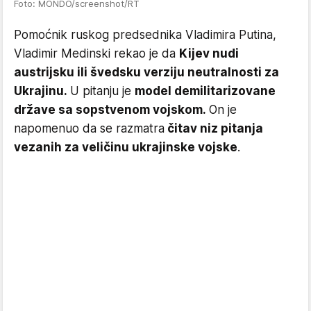
Foto: MONDO/screenshot/RT
Pomoćnik ruskog predsednika Vladimira Putina,
Vladimir Medinski rekao je da
Kijev nudi
austrijsku ili švedsku verziju neutralnosti za
Ukrajinu.
U pitanju je
model demilitarizovane
države sa sopstvenom vojskom.
On je
napomenuo da se razmatra
čitav niz pitanja
vezanih za veličinu ukrajinske vojske
.