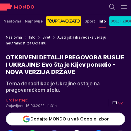
Naslovna
Najnovije
Sport
Info
Naslovna
Info
Svet
Austrijska ili švedska verziju
neutralnosti za Ukrajinu
OTKRIVENI DETALJI PREGOVORA RUSIJE
I UKRAJINE: Evo šta je Kijev ponudio -
NOVA VERZIJA DRŽAVE
Tema denacifikacije Ukrajine ostaje na
pregovaračkom stolu.
Uroš Matejić
32
Objavljeno 16.03.2022. 11:31h
Dodajte MONDO u vaš Google izbor