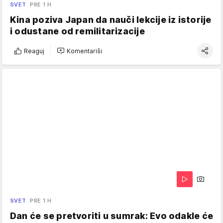
SVET
PRE 1 H
Kina poziva Japan da nauči lekcije iz istorije
i odustane od remilitarizacije
Reaguj
Komentariši
SVET
PRE 1 H
Dan će se pretvoriti u sumrak: Evo odakle će