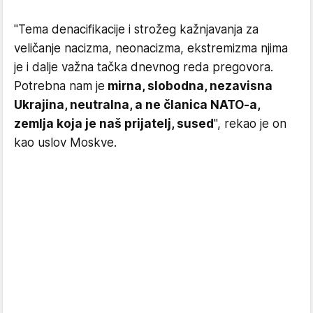
"Tema denacifikacije i strožeg kažnjavanja za
veličanje nacizma, neonacizma, ekstremizma njima
je i dalje važna tačka dnevnog reda pregovora.
Potrebna nam je
mirna, slobodna, nezavisna
Ukrajina, neutralna, a ne članica NATO-a,
zemlja koja je naš prijatelj, sused
", rekao je on
kao uslov Moskve.