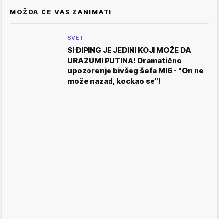
MOŽDA ĆE VAS ZANIMATI
SVET
SI ĐIPING JE JEDINI KOJI MOŽE DA
URAZUMI PUTINA! Dramatično
upozorenje bivšeg šefa MI6 - "On ne
može nazad, kockao se"!