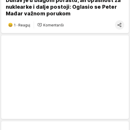
Dunav je u blagom porastu, ali opasnost za
nuklearke i dalje postoji: Oglasio se Peter
Mađar važnom porukom
1
·
Reaguj
Komentariši