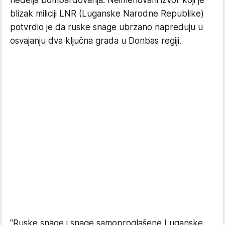
blizak miliciji LNR (Luganske Narodne Republike)
potvrdio je da ruske snage ubrzano napreduju u
osvajanju dva ključna grada u Donbas regiji.
"Ruske snage i snage samoproglašene Luganske