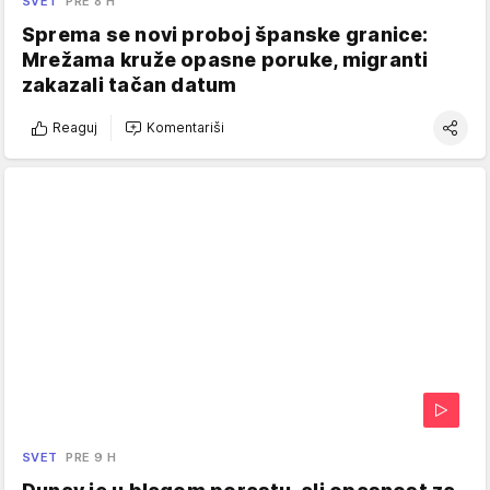
SVET
PRE 8 H
Sprema se novi proboj španske granice:
Mrežama kruže opasne poruke, migranti
zakazali tačan datum
Reaguj
Komentariši
SVET
PRE 9 H