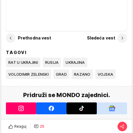
Prethodna vest
Sledeća vest
TAGOVI
RAT U UKRAJINI
RUSIJA
UKRAJINA
VOLODIMIR ZELENSKI
GRAD
RAZANO
VOJSKA
Pridruži se MONDO zajednici.
Reaguj
25