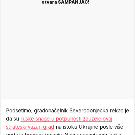
otvara ŠAMPANJAC!
Podsetimo, gradonačelnik Severodonjecka rekao je
da su
ruske snage u potpunosti zauzele ovaj
strateski važan grad
na istoku Ukrajine posle više
nedelja bombardovanja. Neimenovani izvor koji je