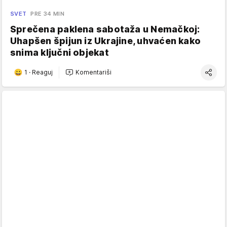
SVET
PRE 34 MIN
Sprečena paklena sabotaža u Nemačkoj:
Uhapšen špijun iz Ukrajine, uhvaćen kako
snima ključni objekat
1
·
Reaguj
Komentariši