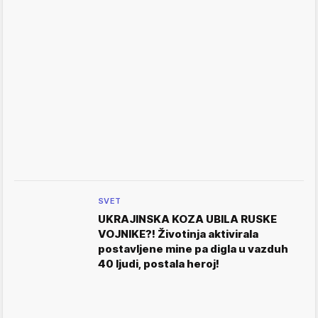
SVET
UKRAJINSKA KOZA UBILA RUSKE
VOJNIKE?! Životinja aktivirala
postavljene mine pa digla u vazduh
40 ljudi, postala heroj!