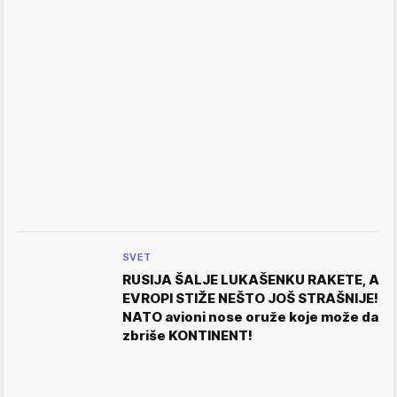
SVET
RUSIJA ŠALJE LUKAŠENKU RAKETE, A
EVROPI STIŽE NEŠTO JOŠ STRAŠNIJE!
NATO avioni nose oruže koje može da
zbriše KONTINENT!