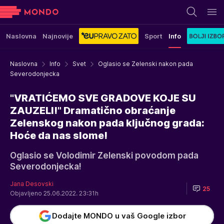
Naslovna
Najnovije
Sport
Info
Naslovna
Info
Svet
Oglasio se Zelenski nakon pada
Severodonjecka
"VRATIĆEMO SVE GRADOVE KOJE SU
ZAUZELI!" Dramatično obraćanje
Zelenskog nakon pada ključnog grada:
Hoće da nas slome!
Oglasio se Volodimir Zelenski povodom pada
Severodonjecka!
Jana Desovski
25
Objavljeno 25.06.2022. 23:31h
Dodajte MONDO u vaš Google izbor