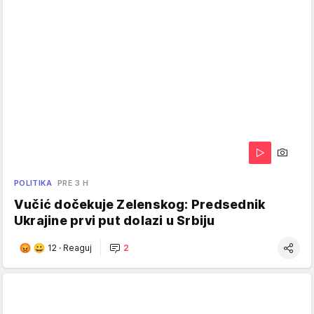
POLITIKA
PRE 3 H
Vučić dočekuje Zelenskog: Predsednik
Ukrajine prvi put dolazi u Srbiju
12
·
Reaguj
2