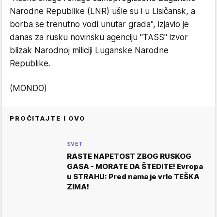
Narodne Republike (LNR) ušle su i u Lisičansk, a
borba se trenutno vodi unutar grada", izjavio je
danas za rusku novinsku agenciju "TASS" izvor
blizak Narodnoj miliciji Luganske Narodne
Republike.
(MONDO)
PROČITAJTE I OVO
SVET
RASTE NAPETOST ZBOG RUSKOG
GASA - MORATE DA ŠTEDITE! Evropa
u STRAHU: Pred nama je vrlo TEŠKA
ZIMA!