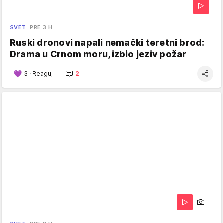
SVET
PRE 3 H
Ruski dronovi napali nemački teretni brod:
Drama u Crnom moru, izbio jeziv požar
3
·
Reaguj
2