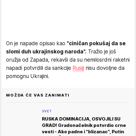
On je napade opisao kao
"ciničan pokušaj da se
slomi duh ukrajinskog naroda".
Tražio je još
oružja od Zapada, rekavši da su nemilosrdni raketni
napadi potvrdili da sankcije
Rusiji
nisu dovoljne da
pomognu Ukrajini.
MOŽDA ĆE VAS ZANIMATI
SVET
RUSKA DOMINACIJA, OSVOJILI SU
GRAD! Gradonačelnik potvrdio crne
vesti - Ako padne i "blizanac", Putin