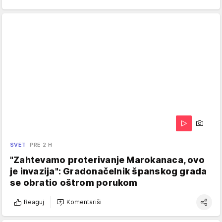
SVET
PRE 2 H
"Zahtevamo proterivanje Marokanaca, ovo
je invazija": Gradonačelnik španskog grada
se obratio oštrom porukom
Reaguj
Komentariši