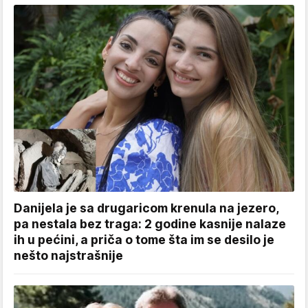
Danijela je sa drugaricom krenula na jezero,
pa nestala bez traga: 2 godine kasnije nalaze
ih u pećini, a priča o tome šta im se desilo je
nešto najstrašnije