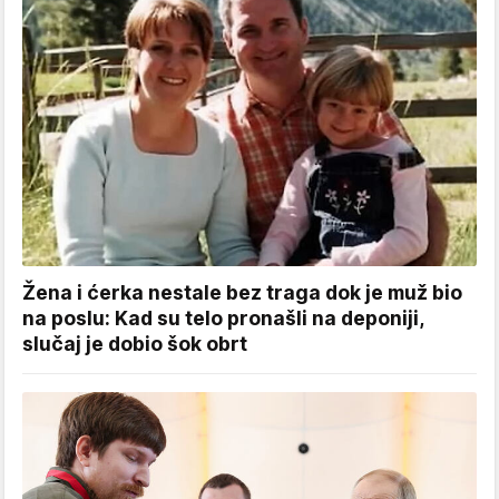
Žena i ćerka nestale bez traga dok je muž bio
na poslu: Kad su telo pronašli na deponiji,
slučaj je dobio šok obrt