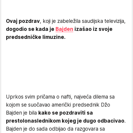
Ovaj pozdrav
, koji je zabeležila saudijska televizija,
dogodio se kada je
Bajden
izašao iz svoje
predsedničke limuzine.
Uprkos svim pričama o nafti, najveća dilema sa
kojom se suočavao američki predsednik Džo
Bajden je bila
kako se pozdraviti sa
prestolonaslednikom kojeg je dugo odbacivao
.
Bajden je do sada odbijao da razgovara sa