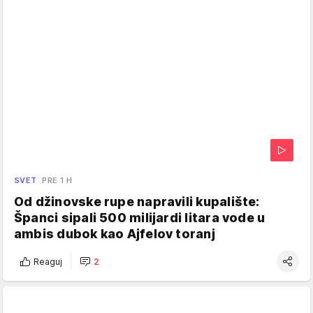
SVET
PRE 1 H
Od džinovske rupe napravili kupalište:
Španci sipali 500 milijardi litara vode u
ambis dubok kao Ajfelov toranj
Reaguj
2