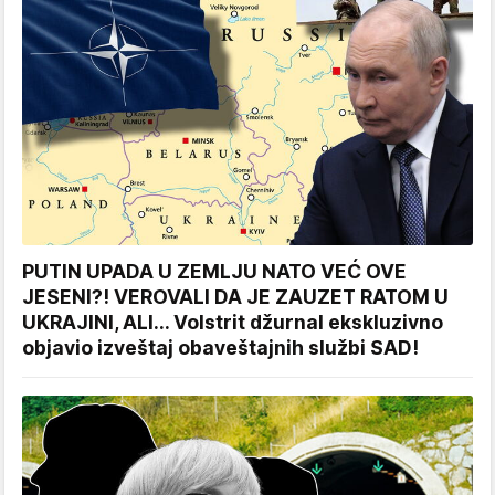
PUTIN UPADA U ZEMLJU NATO VEĆ OVE
JESENI?! VEROVALI DA JE ZAUZET RATOM U
UKRAJINI, ALI... Volstrit džurnal ekskluzivno
objavio izveštaj obaveštajnih službi SAD!