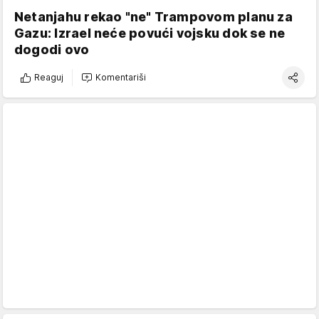
Netanjahu rekao "ne" Trampovom planu za
Gazu: Izrael neće povući vojsku dok se ne
dogodi ovo
Reaguj
Komentariši