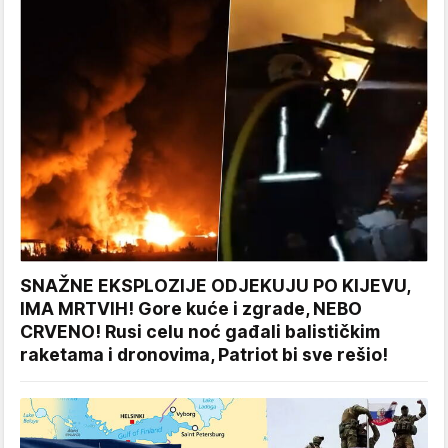
SNAŽNE EKSPLOZIJE ODJEKUJU PO KIJEVU,
IMA MRTVIH! Gore kuće i zgrade, NEBO
CRVENO! Rusi celu noć gađali balističkim
raketama i dronovima, Patriot bi sve rešio!