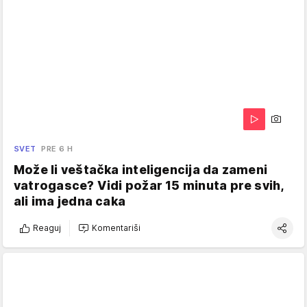
SVET
PRE 6 H
Može li veštačka inteligencija da zameni
vatrogasce? Vidi požar 15 minuta pre svih,
ali ima jedna caka
Reaguj
Komentariši