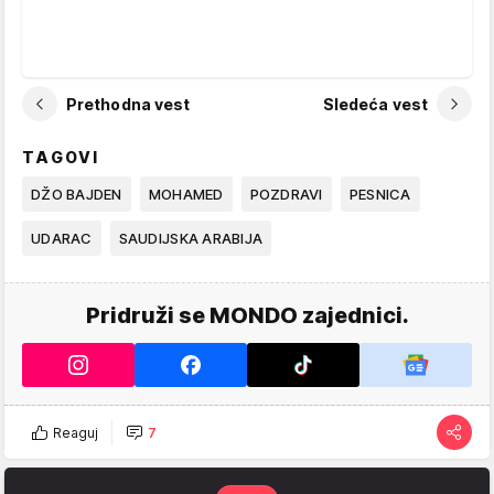
Prethodna vest
Sledeća vest
TAGOVI
DŽO BAJDEN
MOHAMED
POZDRAVI
PESNICA
UDARAC
SAUDIJSKA ARABIJA
Pridruži se MONDO zajednici.
Reaguj
7