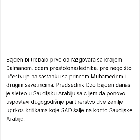
Bajden bi trebalo prvo da razgovara sa kraljem
Salmanom, ocem prestolonaslednika, pre nego što
učestvuje na sastanku sa princom Muhamedom i
drugim savetnicima. Predsednik Džo Bajden danas
je sleteo u Saudijsku Arabiju sa ciljem da ponovo
uspostavi dugogodišnje partnerstvo dve zemlje
uprkos kritikama koje SAD šalje na konto Saudijske
Arabije.