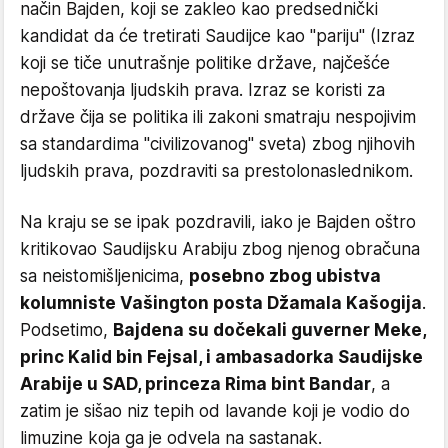
način Bajden, koji se zakleo kao predsednički
kandidat da će tretirati Saudijce kao "pariju" (Izraz
koji se tiče unutrašnje politike države, najčešće
nepoštovanja ljudskih prava. Izraz se koristi za
države čija se politika ili zakoni smatraju nespojivim
sa standardima "civilizovanog" sveta) zbog njihovih
ljudskih prava, pozdraviti sa prestolonaslednikom.
Na kraju se se ipak pozdravili, iako je Bajden oštro
kritikovao Saudijsku Arabiju zbog njenog obračuna
sa neistomišljenicima,
posebno zbog ubistva
kolumniste Vašington posta Džamala Kašogija
.
Podsetimo,
Bajdena su dočekali guverner Meke,
princ Kalid bin Fejsal, i ambasadorka Saudijske
Arabije u SAD, princeza Rima bint Bandar
, a
zatim je sišao niz tepih od lavande koji je vodio do
limuzine koja ga je odvela na sastanak.