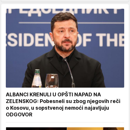
ALBANCI KRENULI U OPŠTI NAPAD NA
ZELENSKOG: Pobesneli su zbog njegovih reči
o Kosovu, u sopstvenoj nemoći najavljuju
ODGOVOR