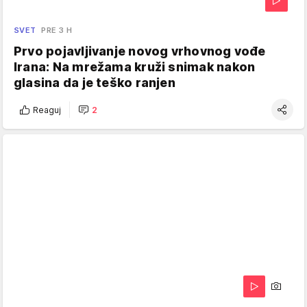
SVET
PRE 3 H
Prvo pojavljivanje novog vrhovnog vođe
Irana: Na mrežama kruži snimak nakon
glasina da je teško ranjen
Reaguj
2