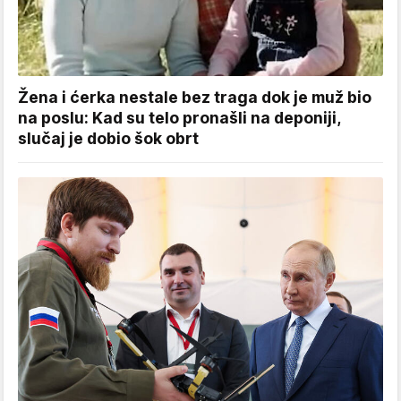
Žena i ćerka nestale bez traga dok je muž bio
na poslu: Kad su telo pronašli na deponiji,
slučaj je dobio šok obrt