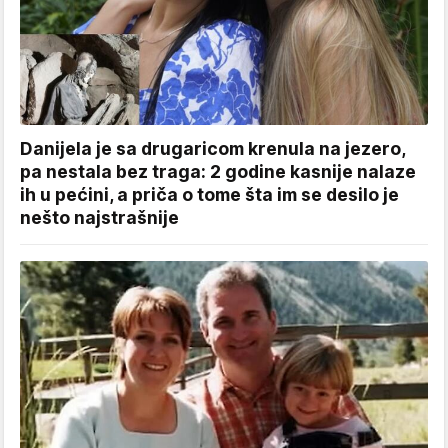
Danijela je sa drugaricom krenula na jezero,
pa nestala bez traga: 2 godine kasnije nalaze
ih u pećini, a priča o tome šta im se desilo je
nešto najstrašnije