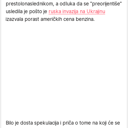
prestolonaslednikom, a odluka da se "preorijentiše"
usledila je pošto je
ruska invazija na Ukrajinu
izazvala porast američkih cena benzina.
Bilo je dosta spekulacija i priča o tome na koji će se