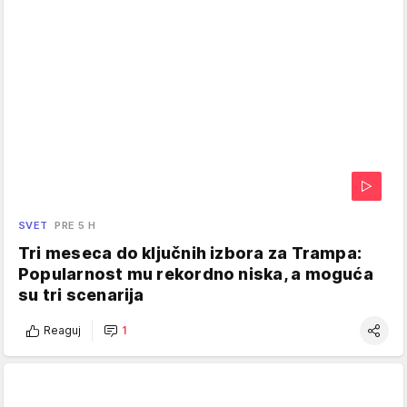
SVET
PRE 5 H
Tri meseca do ključnih izbora za Trampa:
Popularnost mu rekordno niska, a moguća
su tri scenarija
Reaguj
1