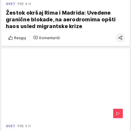
SVET
PRE 4 H
Žestok okršaj Rima i Madrida: Uvedene
granične blokade, na aerodromima opšti
haos usled migrantske krize
Reaguj
Komentariši
SVET
PRE 5 H