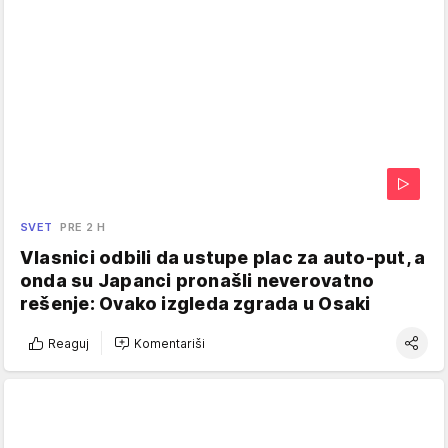
SVET
PRE 2 H
Vlasnici odbili da ustupe plac za auto-put, a
onda su Japanci pronašli neverovatno
rešenje: Ovako izgleda zgrada u Osaki
Reaguj
Komentariši