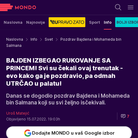
Naslovna
Najnovije
Sport
Info
Naslovna
Info
Svet
Pozdrav Bajdena i Mohameda bin
Salmana
BAJDEN IZBEGAO RUKOVANJE SA
PRINCEM! Svi su čekali ovaj trenutak -
evo kako ga je pozdravio, pa odmah
UTRČAO u palatu!
Danas se dogodio pozdrav Bajdena i Mohameda
bin Salmana koji su svi željno isčekivali.
Uroš Matejić
7
Objavljeno 15.07.2022. 19:03h
Dodajte MONDO u vaš Google izbor