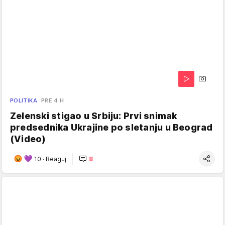
POLITIKA
PRE 4 H
Zelenski stigao u Srbiju: Prvi snimak
predsednika Ukrajine po sletanju u Beograd
(Video)
10
·
Reaguj
8