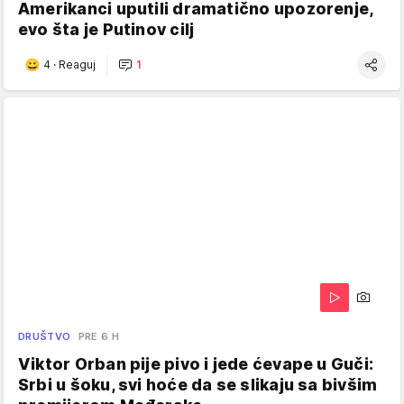
Amerikanci uputili dramatično upozorenje,
evo šta je Putinov cilj
4
·
Reaguj
1
DRUŠTVO
PRE 6 H
Viktor Orban pije pivo i jede ćevape u Guči:
Srbi u šoku, svi hoće da se slikaju sa bivšim