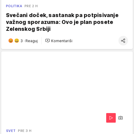
POLITIKA
PRE 2 H
Svečani doček, sastanak pa potpisivanje
važnog sporazuma: Ovo je plan posete
Zelenskog Srbiji
3
·
Reaguj
Komentariši
SVET
PRE 3 H