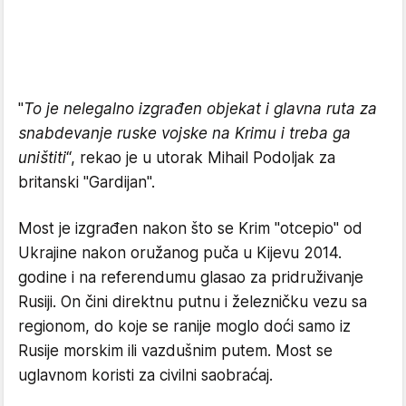
"
To je nelegalno izgrađen objekat i glavna ruta za
snabdevanje ruske vojske na Krimu i treba ga
uništiti
“, rekao je u utorak Mihail Podoljak za
britanski "Gardijan".
Most je izgrađen nakon što se Krim "otcepio" od
Ukrajine nakon oružanog puča u Kijevu 2014.
godine i na referendumu glasao za pridruživanje
Rusiji. On čini direktnu putnu i železničku vezu sa
regionom, do koje se ranije moglo doći samo iz
Rusije morskim ili vazdušnim putem. Most se
uglavnom koristi za civilni saobraćaj.