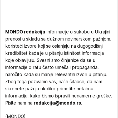
MONDO redakcija
informacije o sukobu u Ukrajini
prenosi u skladu sa dužnom novinarskom pažnjom,
koristeći izvore koji se oslanjaju na dugogodišnji
kredibilitet kada je u pitanju istinitost informacija
koje objavljuju. Svesni smo činjenice da se u
informacije o ratu često umeša i propaganda,
naročito kada su manje relevantni izvori u pitanju.
Zbog toga pozivamo vas, naše čitaoce, da nam
skrenete pažnju ukoliko primetite netačnu
informaciju, kako bismo ispravili nenamerne greške.
Pišite nam na
redakcija@mondo.rs
.
(MONDO)