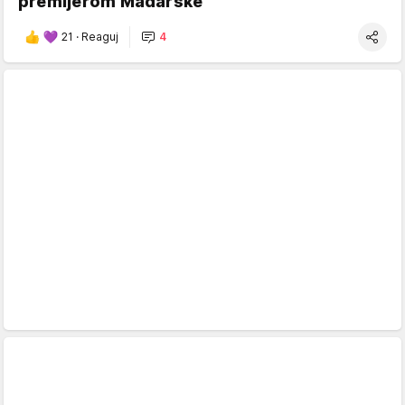
premijerom Mađarske
21
·
Reaguj
4