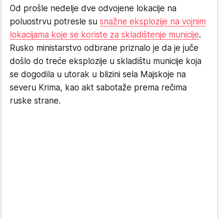
Od prošle nedelje dve odvojene lokacije na
poluostrvu potresle su
snažne eksplozije na vojnim
lokacijama koje se koriste za skladištenje municije
.
Rusko ministarstvo odbrane priznalo je da je juče
došlo do treće eksplozije u skladištu municije koja
se dogodila u utorak u blizini sela Majskoje na
severu Krima, kao akt sabotaže prema rečima
ruske strane.