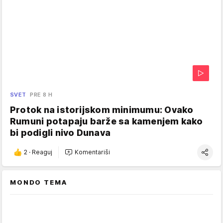
SVET
PRE 8 H
Protok na istorijskom minimumu: Ovako
Rumuni potapaju barže sa kamenjem kako
bi podigli nivo Dunava
2
·
Reaguj
Komentariši
MONDO TEMA