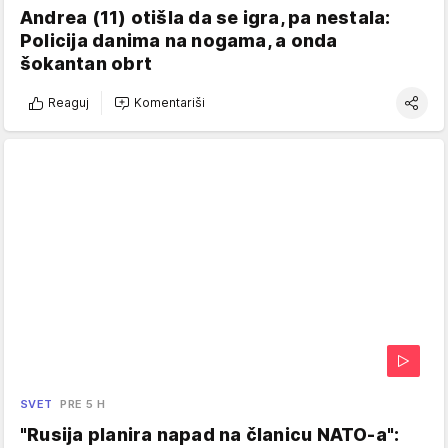
Andrea (11) otišla da se igra, pa nestala:
Policija danima na nogama, a onda
šokantan obrt
Reaguj
Komentariši
SVET
PRE 5 H
"Rusija planira napad na članicu NATO-a":