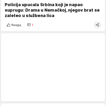
Policija upucala Srbina koji je napao
suprugu: Drama u Nemačkoj, njegov brat se
zaleteo u službena lica
Reaguj
1