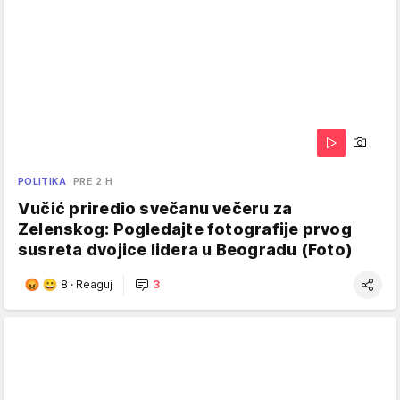
POLITIKA
PRE 2 H
Vučić priredio svečanu večeru za
Zelenskog: Pogledajte fotografije prvog
susreta dvojice lidera u Beogradu (Foto)
8
·
Reaguj
3