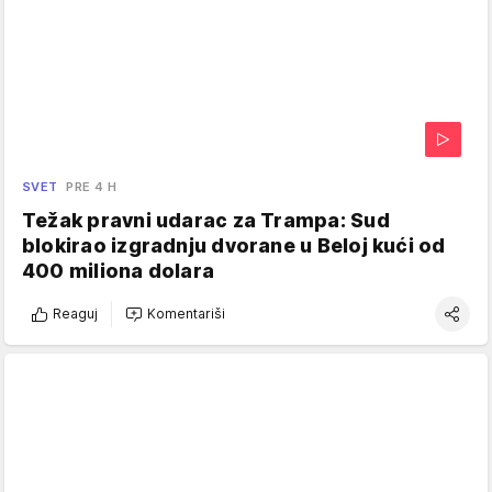
SVET
PRE 4 H
Težak pravni udarac za Trampa: Sud
blokirao izgradnju dvorane u Beloj kući od
400 miliona dolara
Reaguj
Komentariši