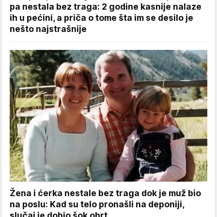
pa nestala bez traga: 2 godine kasnije nalaze
ih u pećini, a priča o tome šta im se desilo je
nešto najstrašnije
Žena i ćerka nestale bez traga dok je muž bio
na poslu: Kad su telo pronašli na deponiji,
slučaj je dobio šok obrt