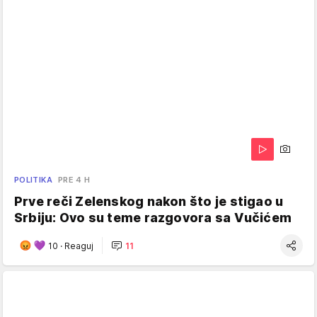
POLITIKA
PRE 4 H
Prve reči Zelenskog nakon što je stigao u
Srbiju: Ovo su teme razgovora sa Vučićem
10
·
Reaguj
11