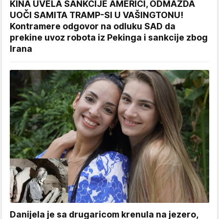
KINA UVELA SANKCIJE AMERICI, ODMAZDA
UOČI SAMITA TRAMP-SI U VAŠINGTONU!
Kontramere odgovor na odluku SAD da
prekine uvoz robota iz Pekinga i sankcije zbog
Irana
Danijela je sa drugaricom krenula na jezero,