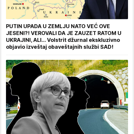
PUTIN UPADA U ZEMLJU NATO VEĆ OVE
JESENI?! VEROVALI DA JE ZAUZET RATOM U
UKRAJINI, ALI... Volstrit džurnal ekskluzivno
objavio izveštaj obaveštajnih službi SAD!