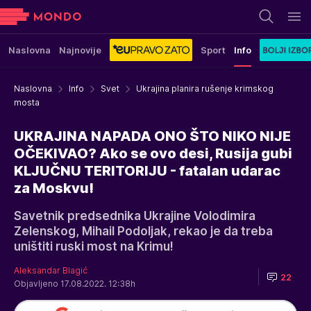
Naslovna
Najnovije
Sport
Info
Naslovna
Info
Svet
Ukrajina planira rušenje krimskog
mosta
UKRAJINA NAPADA ONO ŠTO NIKO NIJE
OČEKIVAO? Ako se ovo desi, Rusija gubi
KLJUČNU TERITORIJU - fatalan udarac
za Moskvu!
Savetnik predsednika Ukrajine Volodimira
Zelenskog, Mihail Podoljak, rekao je da treba
uništiti ruski most na Krimu!
Aleksandar Blagić
22
Objavljeno 17.08.2022. 12:38h