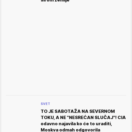
SVET
TO JE SABOTAŽA NA SEVERNOM
TOKU, A NE "NESREĆAN SLUČAJ"! CIA
odavno najavila ko će to uraditi,
Moskva odmah odgovorila