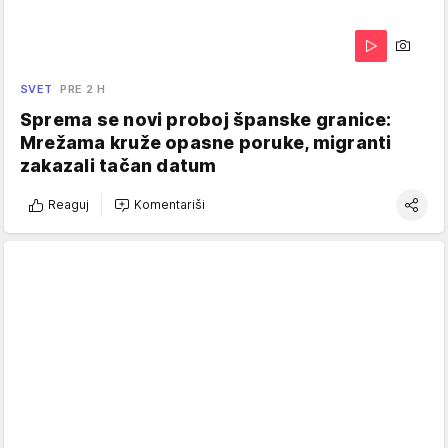
SVET
PRE 2 H
Sprema se novi proboj španske granice:
Mrežama kruže opasne poruke, migranti
zakazali tačan datum
Reaguj
Komentariši