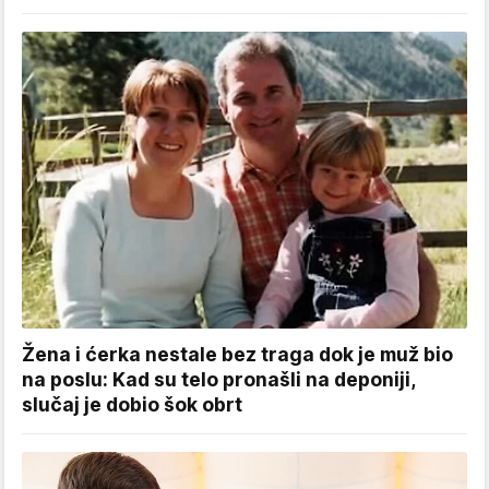
Žena i ćerka nestale bez traga dok je muž bio
na poslu: Kad su telo pronašli na deponiji,
slučaj je dobio šok obrt