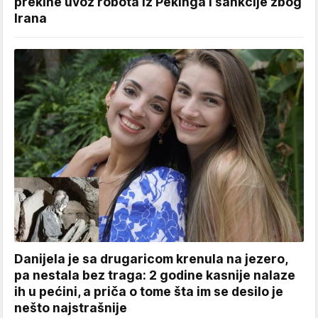
prekine uvoz robota iz Pekinga i sankcije zbog
Irana
Danijela je sa drugaricom krenula na jezero,
pa nestala bez traga: 2 godine kasnije nalaze
ih u pećini, a priča o tome šta im se desilo je
nešto najstrašnije