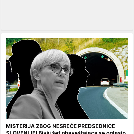
MISTERIJA ZBOG NESREĆE PREDSEDNICE
SLOVENIJE! Bivši šef obaveštajaca se oglasio