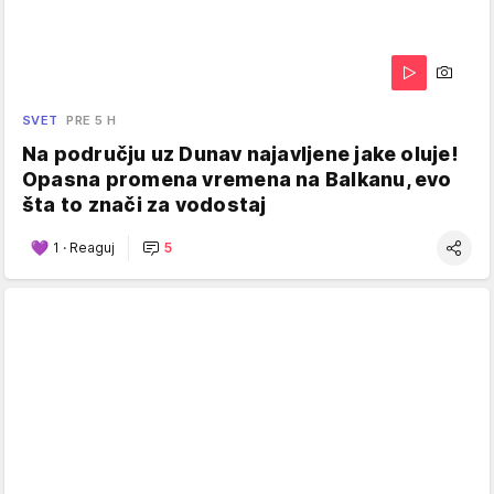
SVET
PRE 5 H
Na području uz Dunav najavljene jake oluje!
Opasna promena vremena na Balkanu, evo
šta to znači za vodostaj
1
·
Reaguj
5