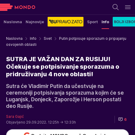
Naslovna
Najnovije
Sport
Info
Naslovna
Info
Svet
Putin potpisuje sporazum o pripajanju
osvojenih oblasti
SUTRA JE VAŽAN DAN ZA RUSIJU!
Očekuje se potpisivanje sporazuma o
pridruživanju 4 nove oblasti!
Sutra će Vladimir Putin da učestvuje na
ceremoniji potpisivanja sporazuma kojim će se
Luganjsk, Donjeck, Zaporožje i Herson postati
deo Rusije.
Sara Gajić
6
Objavljeno 29.09.2022. 12:25h
→ 12:33h