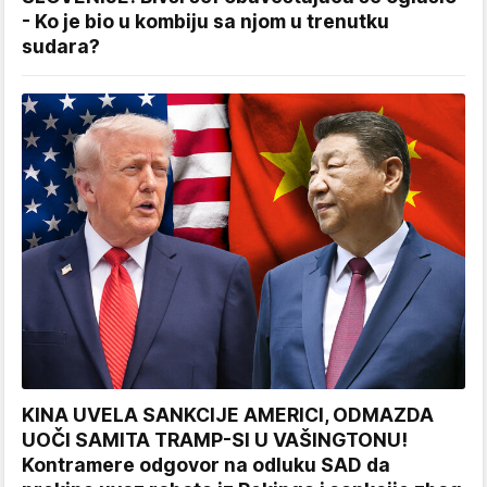
- Ko je bio u kombiju sa njom u trenutku
sudara?
KINA UVELA SANKCIJE AMERICI, ODMAZDA
UOČI SAMITA TRAMP-SI U VAŠINGTONU!
Kontramere odgovor na odluku SAD da