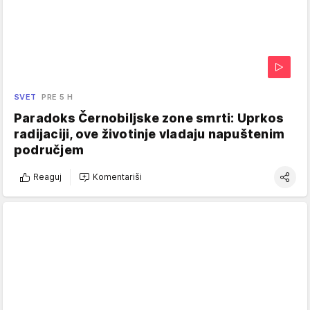
SVET
PRE 5 H
Paradoks Černobiljske zone smrti: Uprkos
radijaciji, ove životinje vladaju napuštenim
područjem
Reaguj
Komentariši