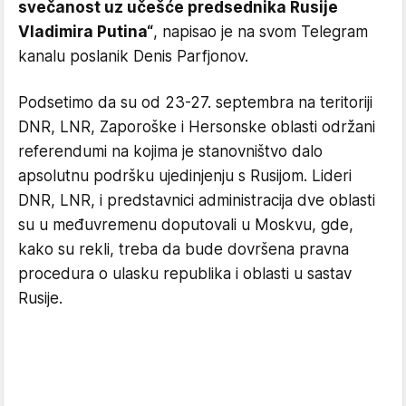
svečanost uz učešće predsednika Rusije
Vladimira Putina“
, napisao je na svom Telegram
kanalu poslanik Denis Parfjonov.
Podsetimo da su od 23-27. septembra na teritoriji
DNR, LNR, Zaporoške i Hersonske oblasti održani
referendumi na kojima je stanovništvo dalo
apsolutnu podršku ujedinjenju s Rusijom. Lideri
DNR, LNR, i predstavnici administracija dve oblasti
su u međuvremenu doputovali u Moskvu, gde,
kako su rekli, treba da bude dovršena pravna
procedura o ulasku republika i oblasti u sastav
Rusije.