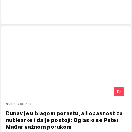
SVET
PRE 4 H
Dunav je u blagom porastu, ali opasnost za
nuklearke i dalje postoji: Oglasio se Peter
Mađar važnom porukom