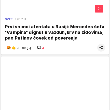
SVET
PRE 7 H
Prvi snimci atentata u Rusiji: Mercedes šefa
"Vampira" dignut u vazduh, krv na zidovima,
pao Putinov čovek od poverenja
3
·
Reaguj
3