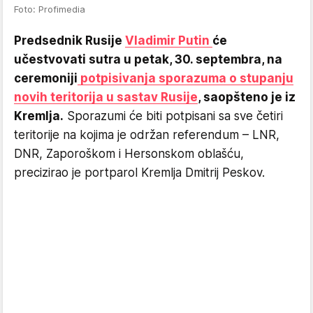
Foto: Profimedia
Predsednik Rusije
Vladimir Putin
će
učestvovati sutra u petak, 30. septembra, na
ceremoniji
potpisivanja sporazuma o stupanju
novih teritorija u sastav Rusije
, saopšteno je iz
Kremlja.
Sporazumi će biti potpisani sa sve četiri
teritorije na kojima je održan referendum – LNR,
DNR, Zaporoškom i Hersonskom oblašću,
precizirao je portparol Kremlja Dmitrij Peskov.