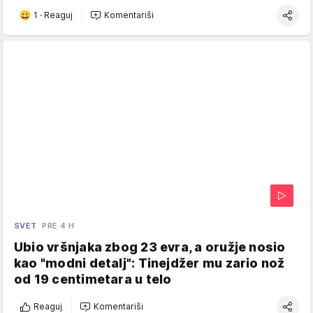
1
·
Reaguj
Komentariši
SVET
PRE 4 H
Ubio vršnjaka zbog 23 evra, a oružje nosio
kao "modni detalj": Tinejdžer mu zario nož
od 19 centimetara u telo
Reaguj
Komentariši