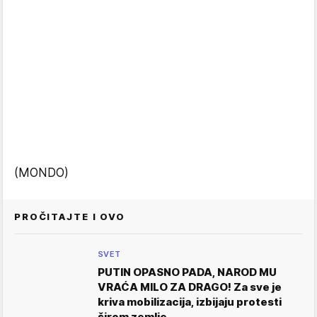
(MONDO)
PROČITAJTE I OVO
SVET
PUTIN OPASNO PADA, NAROD MU
VRAĆA MILO ZA DRAGO! Za sve je
kriva mobilizacija, izbijaju protesti
širom zemlje