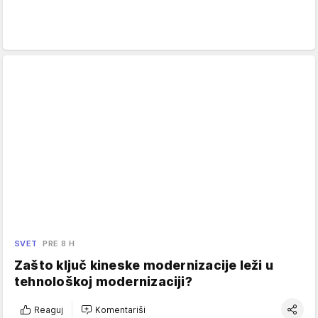
SVET
PRE 8 H
Zašto ključ kineske modernizacije leži u
tehnološkoj modernizaciji?
Reaguj
Komentariši