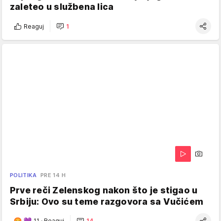
zaleteo u službena lica
Reaguj
1
POLITIKA
PRE 14 H
Prve reči Zelenskog nakon što je stigao u
Srbiju: Ovo su teme razgovora sa Vučićem
11
·
Reaguj
14