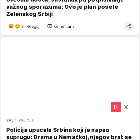
važnog sporazuma: Ovo je plan posete
Zelenskog Srbiji
3
·
Reaguj
Komentariši
SVET
PRE 13 H
Policija upucala Srbina koji je napao
suprugu: Drama u Nemačkoj, njegov brat se