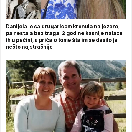
Danijela je sa drugaricom krenula na jezero,
pa nestala bez traga: 2 godine kasnije nalaze
ih u pećini, a priča o tome šta im se desilo je
nešto najstrašnije