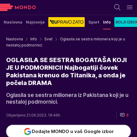
Naslovna
Najnovije
Sport
Info
Naslovna
Info
Svet
Oglasila se sestra milionera koji je u
nestaloj podmornici
OGLASILA SE SESTRA BOGATAŠA KOJI
JE U PODMORNICI! Najbogatiji čovek
Pakistana krenuo do Titanika, a onda je
počela DRAMA
Oglasila se sestra milionera iz Pakistana koji je u
nestaloj podmornici.
Objavljeno 21.06.2023. 16:46h
3
Dodajte MONDO u vaš Google izbor