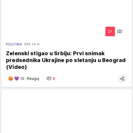
POLITIKA
PRE 14 H
Zelenski stigao u Srbiju: Prvi snimak
predsednika Ukrajine po sletanju u Beograd
(Video)
10
·
Reaguj
8