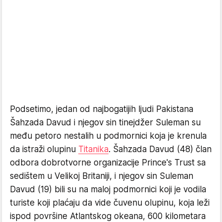
Podsetimo, jedan od najbogatijih ljudi Pakistana
Šahzada Davud i njegov sin tinejdžer Suleman su
među petoro nestalih u podmornici koja je krenula
da istraži olupinu
Titanika
. Šahzada Davud (48) član
odbora dobrotvorne organizacije Prince's Trust sa
sedištem u Velikoj Britaniji, i njegov sin Suleman
Davud (19) bili su na maloj podmornici koji je vodila
turiste koji plaćaju da vide čuvenu olupinu, koja leži
ispod površine Atlantskog okeana, 600 kilometara