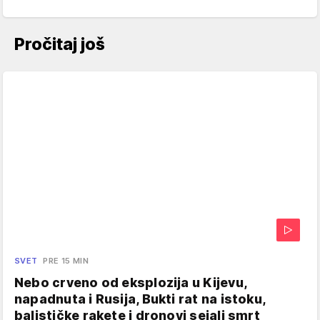
Pročitaj još
SVET
PRE 15 MIN
Nebo crveno od eksplozija u Kijevu,
napadnuta i Rusija, Bukti rat na istoku,
balističke rakete i dronovi sejali smrt