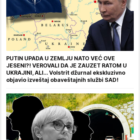
PUTIN UPADA U ZEMLJU NATO VEĆ OVE
JESENI?! VEROVALI DA JE ZAUZET RATOM U
UKRAJINI, ALI... Volstrit džurnal ekskluzivno
objavio izveštaj obaveštajnih službi SAD!