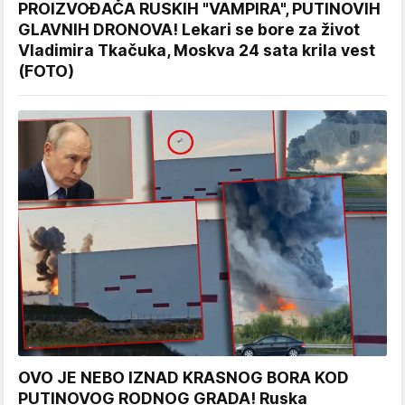
PROIZVOĐAČA RUSKIH "VAMPIRA", PUTINOVIH
GLAVNIH DRONOVA! Lekari se bore za život
Vladimira Tkačuka, Moskva 24 sata krila vest
(FOTO)
OVO JE NEBO IZNAD KRASNOG BORA KOD
PUTINOVOG RODNOG GRADA! Ruska