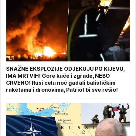
SNAŽNE EKSPLOZIJE ODJEKUJU PO KIJEVU,
IMA MRTVIH! Gore kuće i zgrade, NEBO
CRVENO! Rusi celu noć gađali balističkim
raketama i dronovima, Patriot bi sve rešio!