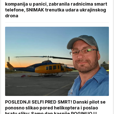
kompanija u panici, zabranila radnicima smart
telefone, SNIMAK trenutka udara ukrajinskog
drona
POSLEDNJI SELFI PRED SMRT! Danski pilot se
ponosno slikao pored helikoptera i poslao
bratu sliku: Samo dan kasnije POGINUO U