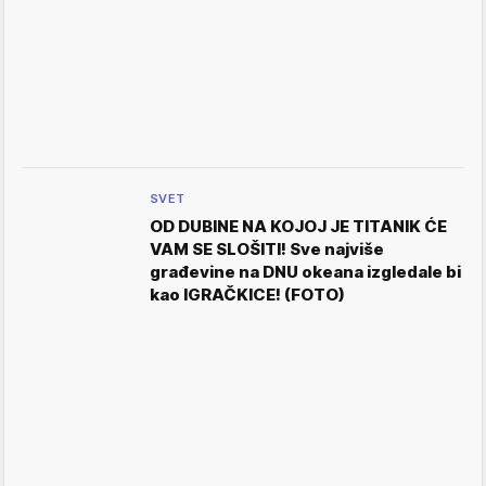
SVET
OD DUBINE NA KOJOJ JE TITANIK ĆE
VAM SE SLOŠITI! Sve najviše
građevine na DNU okeana izgledale bi
kao IGRAČKICE! (FOTO)