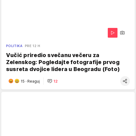
POLITIKA
PRE 12 H
Vučić priredio svečanu večeru za
Zelenskog: Pogledajte fotografije prvog
susreta dvojice lidera u Beogradu (Foto)
15
·
Reaguj
12