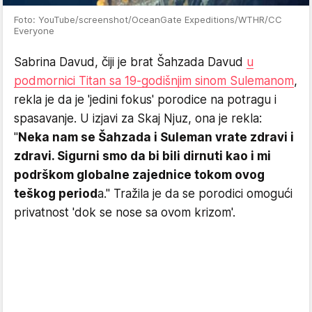
Foto: YouTube/screenshot/OceanGate Expeditions/WTHR/CC
Everyone
Sabrina Davud, čiji je brat Šahzada Davud
u
podmornici Titan sa 19-godišnjim sinom Sulemanom
,
rekla je da je 'jedini fokus' ​​porodice na potragu i
spasavanje. U izjavi za Skaj Njuz, ona je rekla:
"
Neka nam se Šahzada i Suleman vrate zdravi i
zdravi. Sigurni smo da bi bili dirnuti kao i mi
podrškom globalne zajednice tokom ovog
teškog period
a." Tražila je da se porodici omogući
privatnost 'dok se nose sa ovom krizom'.