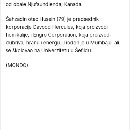
od obale Njufaundlenda, Kanada.
Šahzadin otac Husein (79) je predsednik
korporacije Davood Hercules, koja proizvodi
hemikalije, i Engro Corporation, koja proizvodi
đubriva, hranu i energiju. Rođen je u Mumbaju, ali
se školovao na Univerzitetu u Šefildu.
(MONDO)