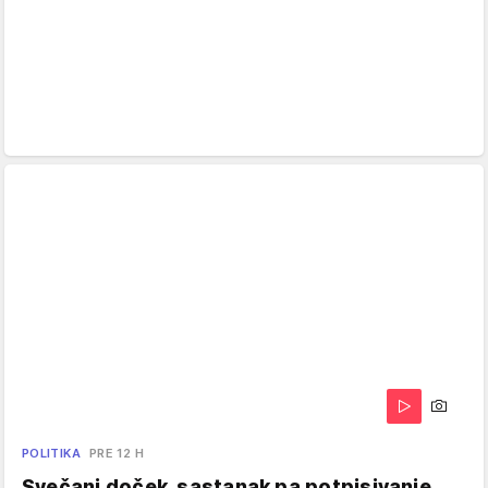
POLITIKA
PRE 12 H
Svečani doček, sastanak pa potpisivanje