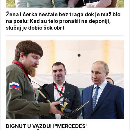
Žena i ćerka nestale bez traga dok je muž bio
na poslu: Kad su telo pronašli na deponiji,
slučaj je dobio šok obrt
DIGNUT U VAZDUH "MERCEDES"