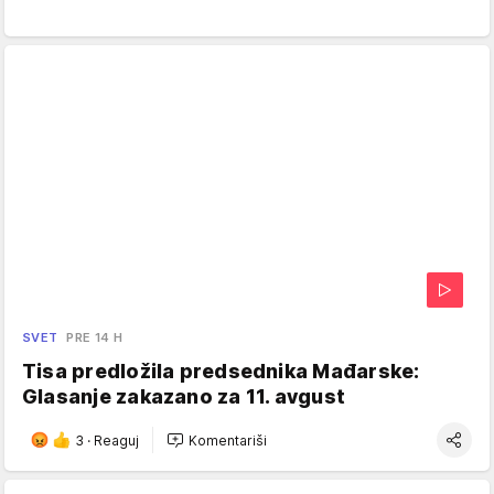
SVET
PRE 14 H
Tisa predložila predsednika Mađarske:
Glasanje zakazano za 11. avgust
3
·
Reaguj
Komentariši