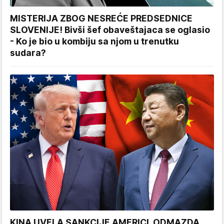
MISTERIJA ZBOG NESREĆE PREDSEDNICE
SLOVENIJE! Bivši šef obaveštajaca se oglasio
- Ko je bio u kombiju sa njom u trenutku
sudara?
KINA UVELA SANKCIJE AMERICI, ODMAZDA