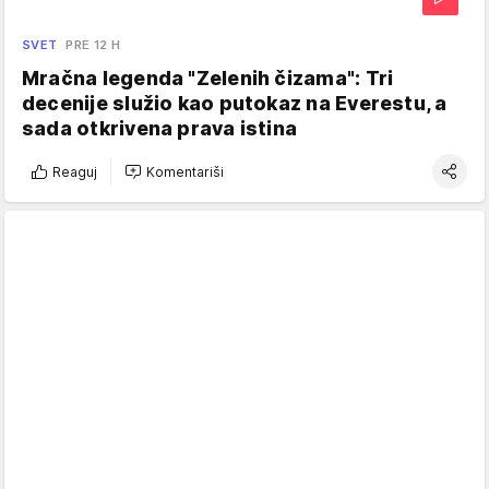
SVET
PRE 12 H
Mračna legenda "Zelenih čizama": Tri
decenije služio kao putokaz na Everestu, a
sada otkrivena prava istina
Reaguj
Komentariši