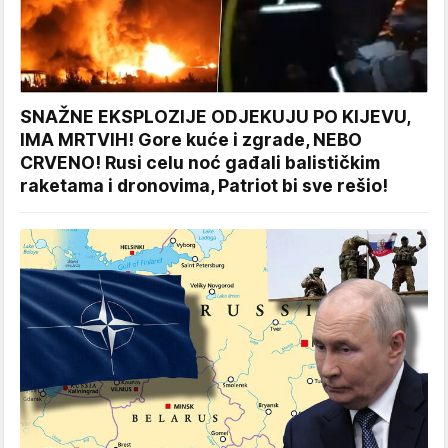
SNAŽNE EKSPLOZIJE ODJEKUJU PO KIJEVU,
IMA MRTVIH! Gore kuće i zgrade, NEBO
CRVENO! Rusi celu noć gađali balističkim
raketama i dronovima, Patriot bi sve rešio!