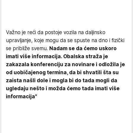
Važno je reći da postoje vozila na daljinsko
upravljanje, koje mogu da se spuste na dno i fizički
se približe svemu.
Nadam se da ćemo uskoro
imati više informacija. Obalska straža je
zakazala konferenciju za novinare i odložila je
od uobičajenog termina, da bi shvatili šta su
zaista našli dole i mogla bi do tada mogli da
ugledaju nešto i možda ćemo tada imati više
informacija"