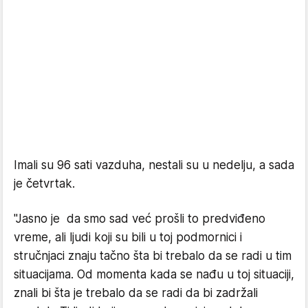
Imali su 96 sati vazduha, nestali su u nedelju, a sada
je četvrtak.
"Jasno je da smo sad već prošli to predviđeno
vreme, ali ljudi koji su bili u toj podmornici i
stručnjaci znaju tačno šta bi trebalo da se radi u tim
situacijama. Od momenta kada se nađu u toj situaciji,
znali bi šta je trebalo da se radi da bi zadržali