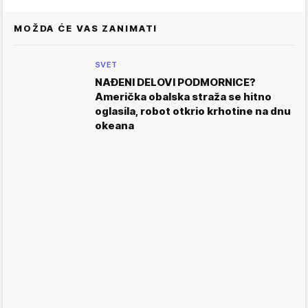
MOŽDA ĆE VAS ZANIMATI
SVET
NAĐENI DELOVI PODMORNICE?
Američka obalska straža se hitno
oglasila, robot otkrio krhotine na dnu
okeana