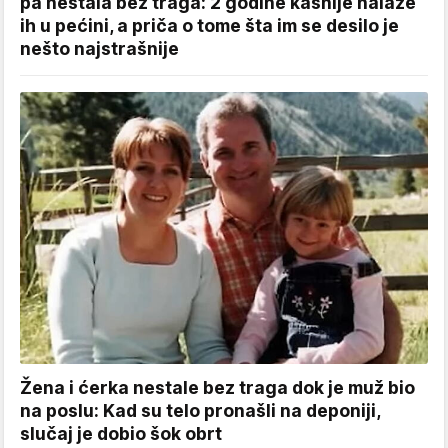
pa nestala bez traga: 2 godine kasnije nalaze
ih u pećini, a priča o tome šta im se desilo je
nešto najstrašnije
Žena i ćerka nestale bez traga dok je muž bio
na poslu: Kad su telo pronašli na deponiji,
slučaj je dobio šok obrt