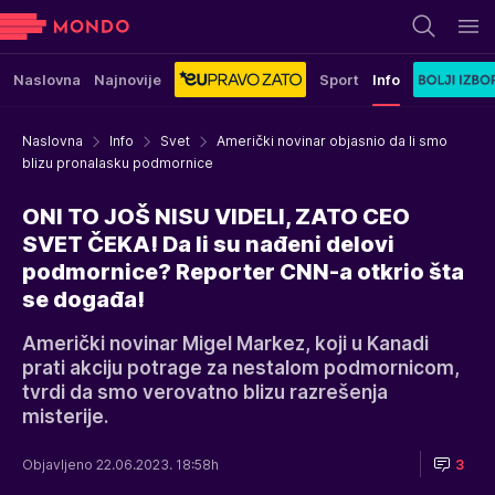
Naslovna
Najnovije
Sport
Info
Naslovna
Info
Svet
Američki novinar objasnio da li smo
blizu pronalasku podmornice
ONI TO JOŠ NISU VIDELI, ZATO CEO
SVET ČEKA! Da li su nađeni delovi
podmornice? Reporter CNN-a otkrio šta
se događa!
Američki novinar Migel Markez, koji u Kanadi
prati akciju potrage za nestalom podmornicom,
tvrdi da smo verovatno blizu razrešenja
misterije.
Objavljeno 22.06.2023. 18:58h
3