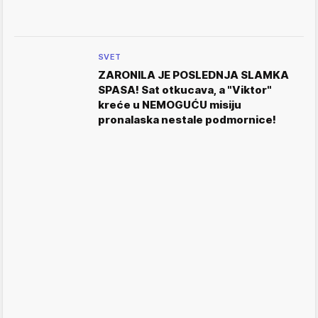
SVET
ZARONILA JE POSLEDNJA SLAMKA
SPASA! Sat otkucava, a "Viktor"
kreće u NEMOGUĆU misiju
pronalaska nestale podmornice!