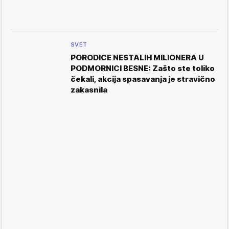
SVET
PORODICE NESTALIH MILIONERA U
PODMORNICI BESNE: Zašto ste toliko
čekali, akcija spasavanja je stravično
zakasnila