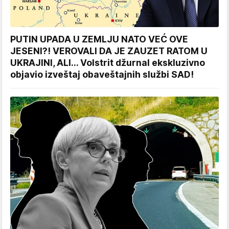
PUTIN UPADA U ZEMLJU NATO VEĆ OVE
JESENI?! VEROVALI DA JE ZAUZET RATOM U
UKRAJINI, ALI... Volstrit džurnal ekskluzivno
objavio izveštaj obaveštajnih službi SAD!