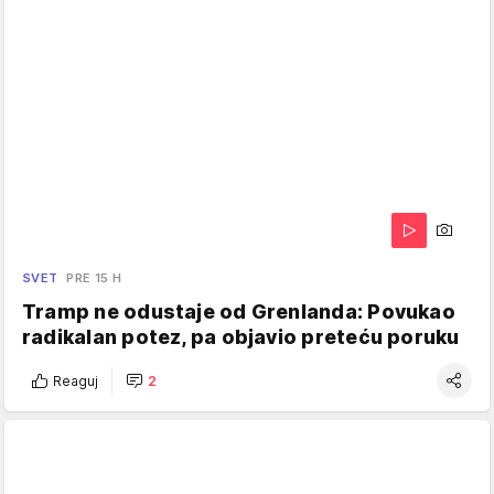
SVET
PRE 15 H
Tramp ne odustaje od Grenlanda: Povukao
radikalan potez, pa objavio preteću poruku
Reaguj
2