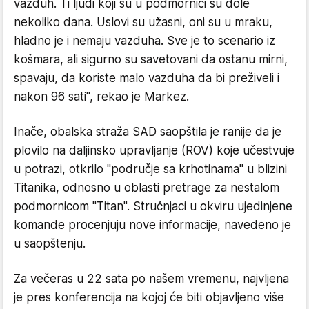
vazduh. Ti ljudi koji su u podmornici su dole
nekoliko dana. Uslovi su užasni, oni su u mraku,
hladno je i nemaju vazduha. Sve je to scenario iz
košmara, ali sigurno su savetovani da ostanu mirni,
spavaju, da koriste malo vazduha da bi preživeli i
nakon 96 sati", rekao je Markez.
Inače, obalska straža SAD saopštila je ranije da je
plovilo na daljinsko upravljanje (ROV) koje učestvuje
u potrazi, otkrilo "područje sa krhotinama" u blizini
Titanika, odnosno u oblasti pretrage za nestalom
podmornicom "Titan". Stručnjaci u okviru ujedinjene
komande procenjuju nove informacije, navedeno je
u saopštenju.
Za večeras u 22 sata po našem vremenu, najvljena
je pres konferencija na kojoj će biti objavljeno više