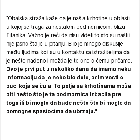
"Obalska straža kaže da je našla krhotine u oblasti
u kojoj se traga za nestalom podmornicom, blizu
Titanika. Važno je reći da nisu videli to što su našli i
nije jasno šta je u pitanju. Bilo je mnogo diskusije
među ljudima koji su u kontaktu sa istražiteljima da
je nešto nađeno i možda je to ono o čemu pričamo.
Ovo je prvi put u nekoliko dana da imamo neku
informaciju da je neko bio dole, osim vesti o
buci koja se čula. To polje sa krhotinama može
biti nešto što je ta podmornica izbacila pre
toga ili bi moglo da bude nešto što bi moglo da
pomogne spasiocima da ubrzaju."