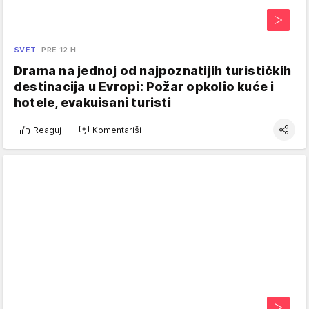
SVET
PRE 12 H
Drama na jednoj od najpoznatijih turističkih
destinacija u Evropi: Požar opkolio kuće i
hotele, evakuisani turisti
Reaguj
Komentariši