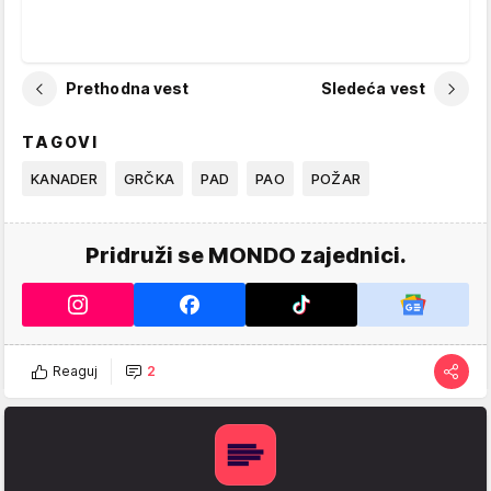
Prethodna vest
Sledeća vest
TAGOVI
KANADER
GRČKA
PAD
PAO
POŽAR
Pridruži se MONDO zajednici.
Reaguj
2