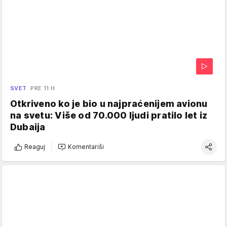
SVET
PRE 11 H
Otkriveno ko je bio u najpraćenijem avionu
na svetu: Više od 70.000 ljudi pratilo let iz
Dubaija
Reaguj
Komentariši