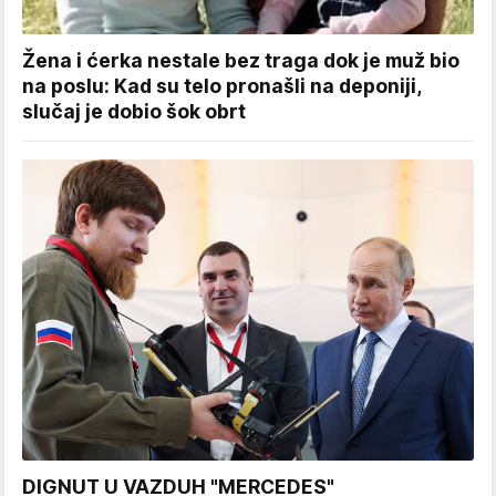
Žena i ćerka nestale bez traga dok je muž bio
na poslu: Kad su telo pronašli na deponiji,
slučaj je dobio šok obrt
DIGNUT U VAZDUH "MERCEDES"