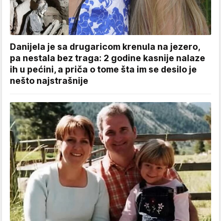
Danijela je sa drugaricom krenula na jezero,
pa nestala bez traga: 2 godine kasnije nalaze
ih u pećini, a priča o tome šta im se desilo je
nešto najstrašnije