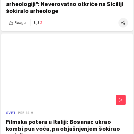
arheologiji": Neverovatno otkriće na Siciliji
šokiralo arheologe
Reaguj
2
SVET
PRE 14 H
Filmska potera u Italiji: Bosanac ukrao
kombi pun voća, pa objašnjenjem šokirao