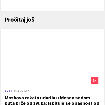
Pročitaj još
SVET
PRE 32 MIN
Maskova raketa udarila u Mesec sedam
puta brže od zvuka: Ispituje se opasnost od