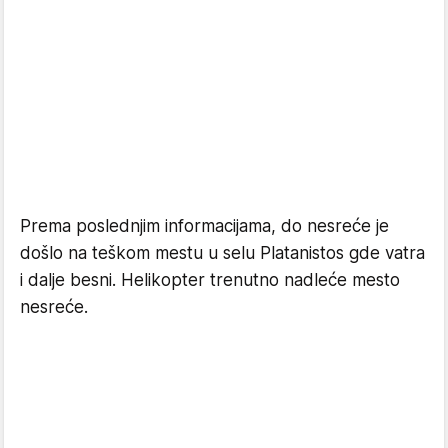
Prema poslednjim informacijama, do nesreće je
došlo na teškom mestu u selu Platanistos gde vatra
i dalje besni. Helikopter trenutno nadleće mesto
nesreće.