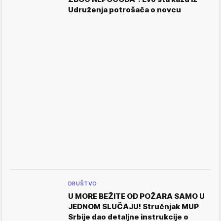
Udruženja potrošača o novcu
DRUŠTVO
U MORE BEŽITE OD POŽARA SAMO U
JEDNOM SLUČAJU! Stručnjak MUP
Srbije dao detaljne instrukcije o