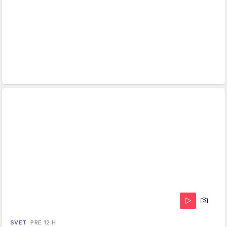
SVET
PRE 12 H