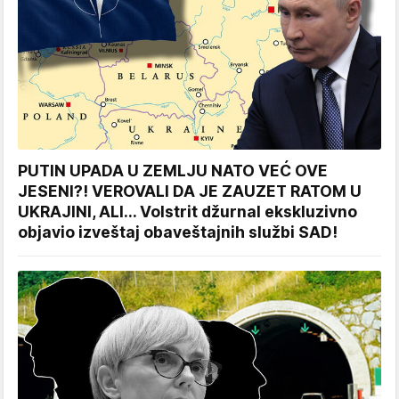
PUTIN UPADA U ZEMLJU NATO VEĆ OVE
JESENI?! VEROVALI DA JE ZAUZET RATOM U
UKRAJINI, ALI... Volstrit džurnal ekskluzivno
objavio izveštaj obaveštajnih službi SAD!