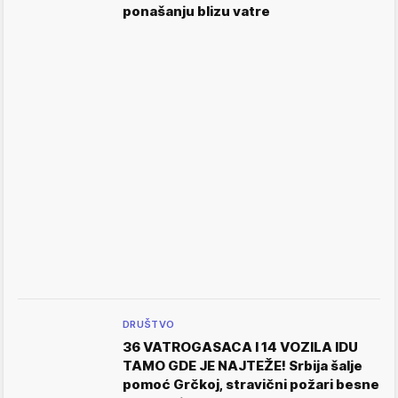
ponašanju blizu vatre
DRUŠTVO
36 VATROGASACA I 14 VOZILA IDU
TAMO GDE JE NAJTEŽE! Srbija šalje
pomoć Grčkoj, stravični požari besne