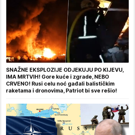
SNAŽNE EKSPLOZIJE ODJEKUJU PO KIJEVU,
IMA MRTVIH! Gore kuće i zgrade, NEBO
CRVENO! Rusi celu noć gađali balističkim
raketama i dronovima, Patriot bi sve rešio!