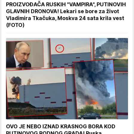
PROIZVOĐAČA RUSKIH "VAMPIRA", PUTINOVIH
GLAVNIH DRONOVA! Lekari se bore za život
Vladimira Tkačuka, Moskva 24 sata krila vest
(FOTO)
OVO JE NEBO IZNAD KRASNOG BORA KOD
PUTINOVOG RODNOG GRADA! Ruska