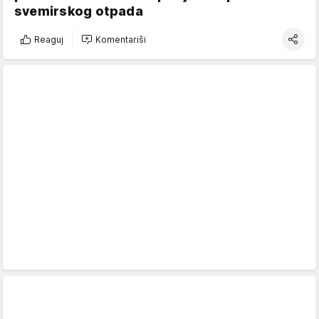
svemirskog otpada
Reaguj
Komentariši