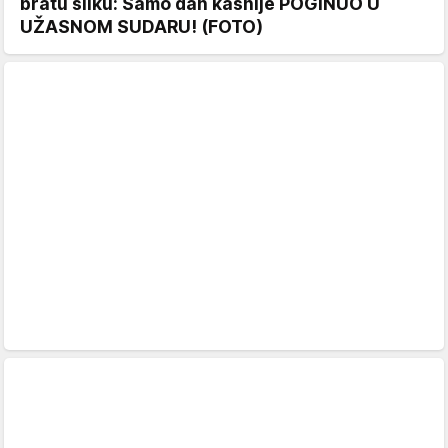
bratu sliku: Samo dan kasnije POGINUO U
UŽASNOM SUDARU! (FOTO)