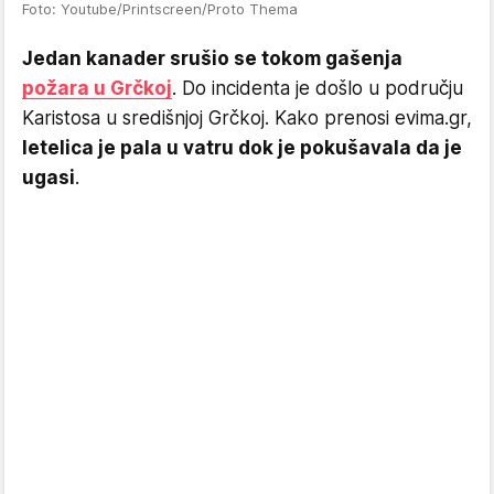
Foto: Youtube/Printscreen/Proto Thema
Jedan kanader srušio se tokom gašenja
požara u Grčkoj
. Do incidenta je došlo u području
Karistosa u središnjoj Grčkoj. Kako prenosi evima.gr,
letelica je pala u vatru dok je pokušavala da je
ugasi
.