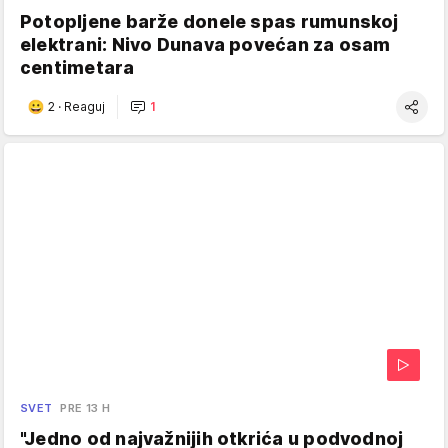
Potopljene barže donele spas rumunskoj
elektrani: Nivo Dunava povećan za osam
centimetara
2
·
Reaguj
1
SVET
PRE 13 H
"Jedno od najvažnijih otkrića u podvodnoj