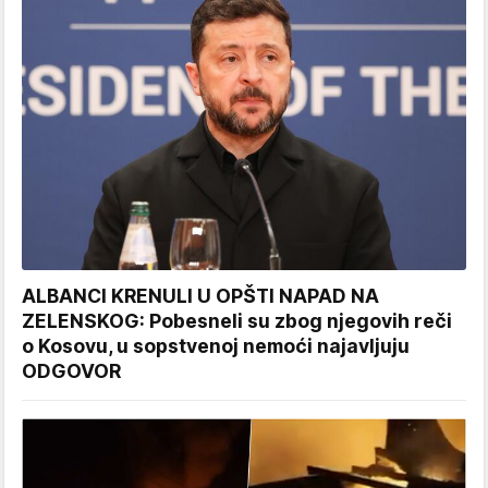
ALBANCI KRENULI U OPŠTI NAPAD NA
ZELENSKOG: Pobesneli su zbog njegovih reči
o Kosovu, u sopstvenoj nemoći najavljuju
ODGOVOR