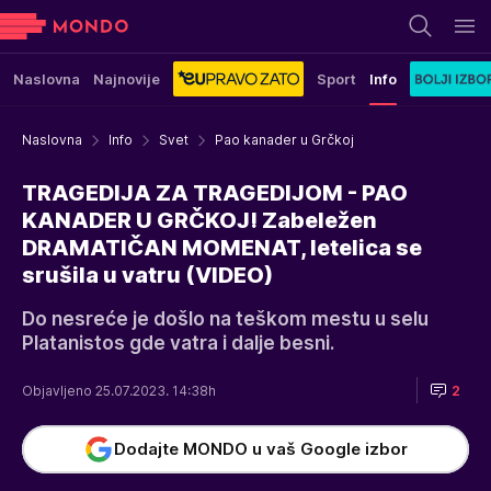
Naslovna
Najnovije
Sport
Info
Naslovna
Info
Svet
Pao kanader u Grčkoj
TRAGEDIJA ZA TRAGEDIJOM - PAO
KANADER U GRČKOJ! Zabeležen
DRAMATIČAN MOMENAT, letelica se
srušila u vatru (VIDEO)
Do nesreće je došlo na teškom mestu u selu
Platanistos gde vatra i dalje besni.
Objavljeno 25.07.2023. 14:38h
2
Dodajte MONDO u vaš Google izbor