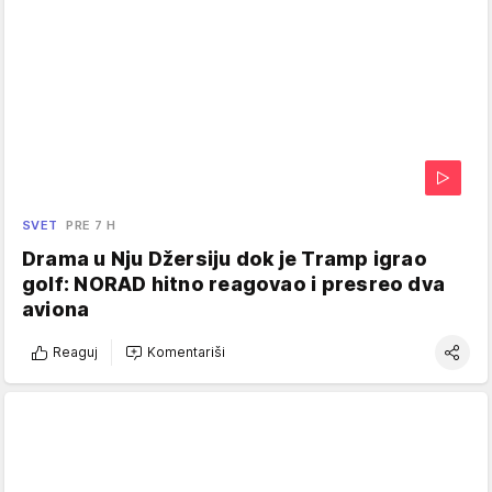
SVET
PRE 7 H
Drama u Nju Džersiju dok je Tramp igrao
golf: NORAD hitno reagovao i presreo dva
aviona
Reaguj
Komentariši