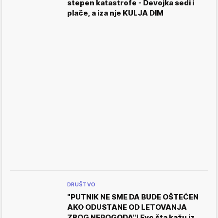
stepen katastrofe - Devojka sedi i
plače, a iza nje KULJA DIM
DRUŠTVO
"PUTNIK NE SME DA BUDE OŠTEĆEN
AKO ODUSTANE OD LETOVANJA
ZBOG NEPOGODA"! Evo šta kažu iz