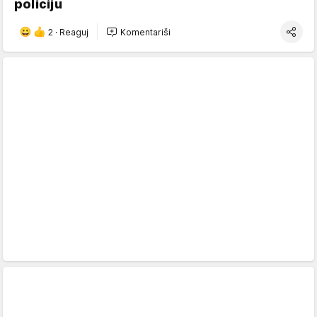
policiju
2
·
Reaguj
Komentariši