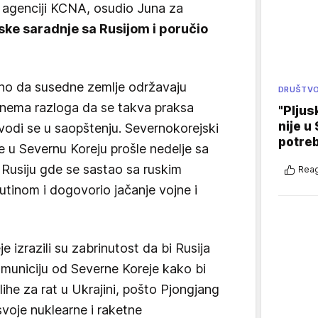
j agenciji KCNA, osudio Juna za
jske saradnje sa Rusijom i poručio
lno da susedne zemlje održavaju
DRUŠTV
nema razloga da se takva praksa
"Pljus
nije u 
odi se u saopštenju. Severnokorejski
potre
e u Severnu Koreju prošle nedelje sa
Rusiju gde se sastao sa ruskim
Reag
tinom i dogovorio jačanje vojne i
 izrazili su zabrinutost da bi Rusija
municiju od Severne Koreje kako bi
ihe za rat u Ukrajini, pošto Pjongjang
svoje nuklearne i raketne