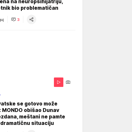
na na neuropsihijatriju,
tnik bio problematičan
uj
3
O
vatske se gotovo može
: MONDO obišao Dunav
ezdana, meštani ne pamte
dramatičnu situaciju