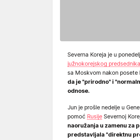
Severna Koreja je u ponede
južnokorejskog predsednik
sa Moskvom nakon posete l
da je "prirodno" i "normal
odnose.
Jun je prošle nedelje u Gene
pomoć
Rusije
Severnoj Kore
naoružanja u zamenu za po
predstavljala "direktnu p