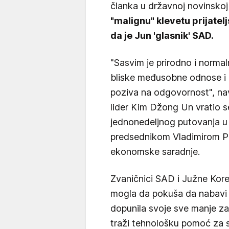
članka u državnoj novinsko
"malignu" klevetu prijatel
da je Jun 'glasnik' SAD.
"Sasvim je prirodno i norma
bliske međusobne odnose i 
poziva na odgovornost", nav
lider Kim Džong Un vratio s
jednonedeljnog putovanja u 
predsednikom Vladimirom Pu
ekonomske saradnje.
Zvaničnici SAD i Južne Koreje
mogla da pokuša da nabavi 
dopunila svoje sve manje zal
traži tehnološku pomoć za 