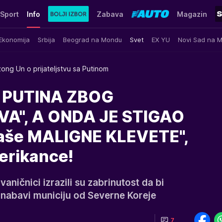
Sport
Info
Zabava
Magazin
Ekonomija
Srbija
Beograd na Mondu
Svet
EX YU
Novi Sad na 
ong Un o prijateljstvu sa Putinom
I PUTINA ZBOG
VA", A ONDA JE STIGAO
še MALIGNE KLEVETE",
erikance!
vaničnici izrazili su zabrinutost da bi
 nabavi municiju od Severne Koreje
7