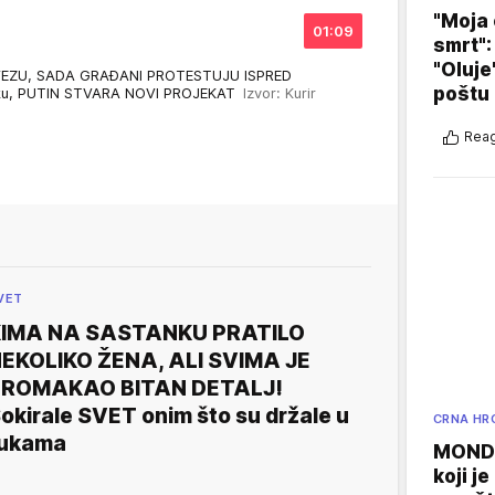
"Moja 
01:09
smrt":
"Oluje
VEZU, SADA GRAĐANI PROTESTUJU ISPRED
poštu
vku, PUTIN STVARA NOVI PROJEKAT
Izvor: Kurir
Reag
VET
IMA NA SASTANKU PRATILO
EKOLIKO ŽENA, ALI SVIMA JE
PROMAKAO BITAN DETALJ!
okirale SVET onim što su držale u
CRNA HR
ukama
MONDO
koji j