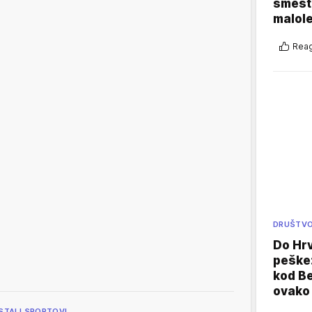
smešte
malole
Reag
DRUŠTV
Do Hr
peške
kod B
ovako 
STALI SPORTOVI