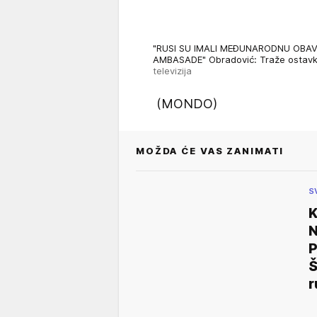
"RUSI SU IMALI MEĐUNARODNU OBA
AMBASADE" Obradović: Traže osta
televizija
(MONDO)
MOŽDA ĆE VAS ZANIMATI
S
K
N
Š
r