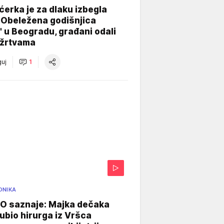
ćerka je za dlaku izbegla
 Obeležena godišnjica
" u Beogradu, građani odali
 žrtvama
uj
1
ONIKA
 saznaje: Majka dečaka
e ubio hirurga iz Vršca