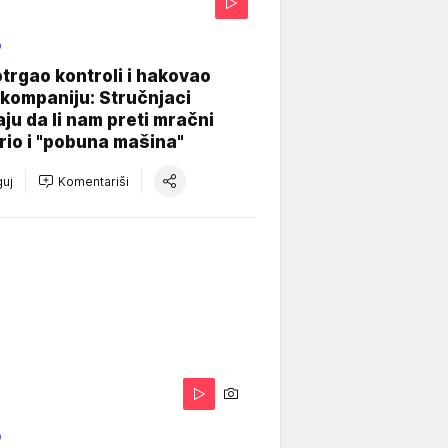
O
otrgao kontroli i hakovao
kompaniju: Stručnjaci
aju da li nam preti mračni
io i "pobuna mašina"
uj
Komentariši
O