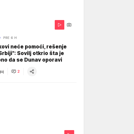
O
PRE 6 H
kovi neće pomoći, rešenje
Srbiji": Sovilj otkrio šta je
bno da se Dunav oporavi
uj
2