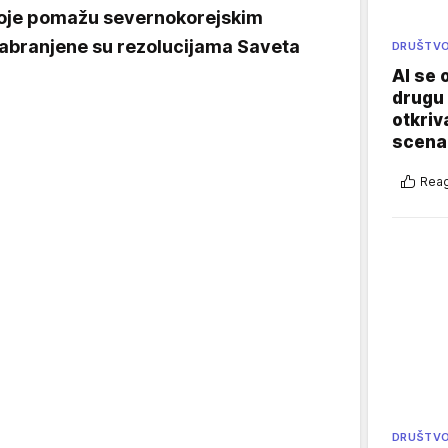
koje pomažu severnokorejskim
abranjene su rezolucijama Saveta
DRUŠTV
AI se 
drugu 
otkriv
scenar
Reag
DRUŠTV