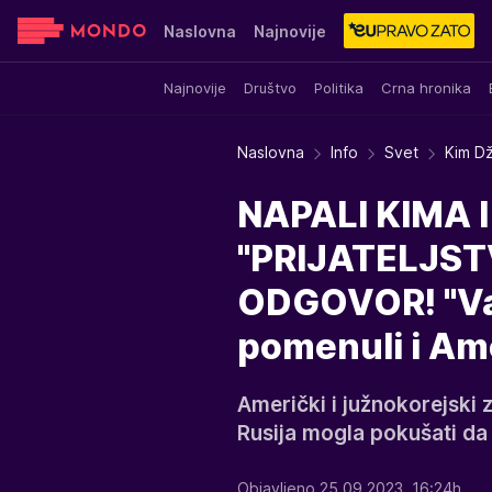
Naslovna
Najnovije
Najnovije
Društvo
Politika
Crna hronika
Sensa
Stvar ukusa
Yumama
Naslovna
Info
Svet
Kim Dž
NAPALI KIMA 
"PRIJATELJST
ODGOVOR! "Va
pomenuli i Am
Američki i južnokorejski z
Rusija mogla pokušati da
Objavljeno 25.09.2023. 16:24h