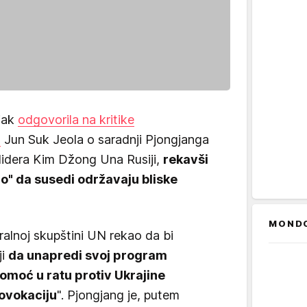
ljak
odgovorila na kritike
a
Jun Suk Jeola o saradnji Pjongjanga
idera Kim Džong Una Rusiji,
rekavši
no" da susedi održavaju bliske
MOND
ralnoj skupštini UN rekao da bi
ji
da unapredi svoj program
moć u ratu protiv Ukrajine
rovokaciju
". Pjongjang je, putem