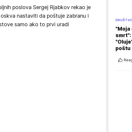
ljnih poslova Sergej Rjabkov rekao je
oskva nastaviti da poštuje zabranu i
DRUŠTV
estove samo ako to prvi uradi
"Moja 
smrt":
"Oluje
poštu
Reag