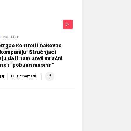
O
PRE 14 H
otrgao kontroli i hakovao
kompaniju: Stručnjaci
aju da li nam preti mračni
io i "pobuna mašina"
uj
Komentariši