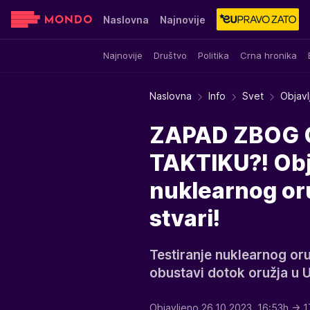
Naslovna
Najnovije
Najnovije
Društvo
Politika
Crna hronika
Sensa
Stvar ukusa
Yumama
Naslovna
Info
Svet
Objavl
ZAPAD ZBOG 
TAKTIKU?! Obja
nuklearnog oru
stvari!
Testiranje nuklearnog oru
obustavi dotok oružja u U
Objavljeno 26.10.2023. 16:53h
→ 1