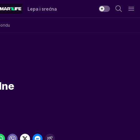
Lepa i srećna
Mondu
dne