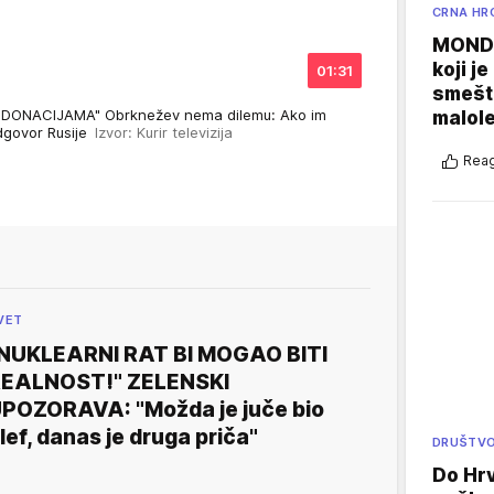
CRNA HR
MONDO
koji j
01:31
smešte
DONACIJAMA" Obrknežev nema dilemu: Ako im
malole
dgovor Rusije
Izvor: Kurir televizija
Reag
VET
NUKLEARNI RAT BI MOGAO BITI
EALNOST!" ZELENSKI
POZORAVA: "Možda je juče bio
lef, danas je druga priča"
DRUŠTV
Do Hr