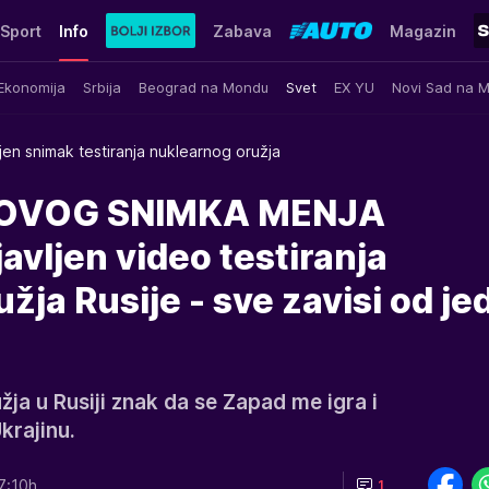
Sport
Info
Zabava
Magazin
Ekonomija
Srbija
Beograd na Mondu
Svet
EX YU
Novi Sad na 
jen snimak testiranja nuklearnog oružja
OVOG SNIMKA MENJA
vljen video testiranja
žja Rusije - sve zavisi od je
žja u Rusiji znak da se Zapad me igra i
krajinu.
7:10h
1