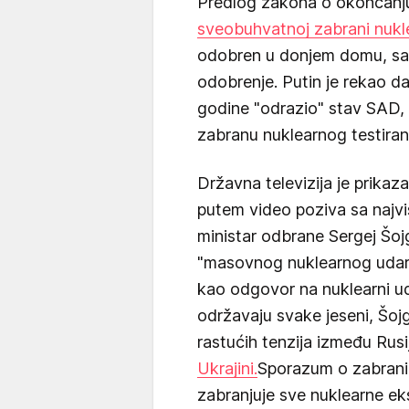
Predlog zakona o okončanju 
sveobuhvatnoj zabrani nukl
odobren u donjem domu, sad
odobrenje. Putin je rekao da 
godine "odrazio" stav SAD, ko
zabranu nuklearnog testiran
Državna televizija je prika
putem video poziva sa najvi
ministar odbrane Sergej Šoj
"masovnog nuklearnog udar
kao odgovor na nuklearni uda
održavaju svake jeseni, Šoj
rastućih tenzija između Rus
Ukrajini.
Sporazum o zabrani 
zabranjuje sve nuklearne eks