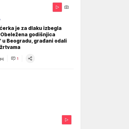
O
ćerka je za dlaku izbegla
 Obeležena godišnjica
" u Beogradu, građani odali
 žrtvama
uj
1