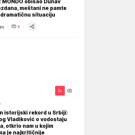
: MONDO obišao Dunav
ezdana, meštani ne pamte
dramatičnu situaciju
uj
6
O
 istorijski rekord u Srbiji:
og Vladiković o vodostaju
, otkrio nam u kojim
a je najkritičnije