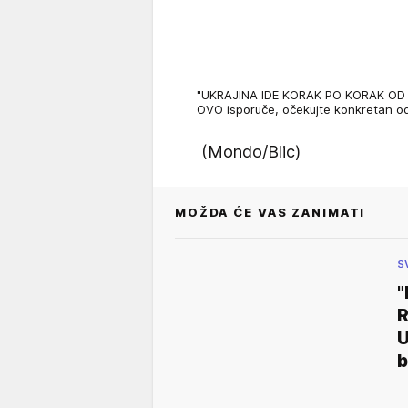
"UKRAJINA IDE KORAK PO KORAK OD 
OVO isporuče, očekujte konkretan o
(Mondo/Blic)
MOŽDA ĆE VAS ZANIMATI
S
"
R
U
b