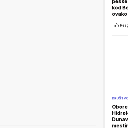
peške
kod B
ovako 
Reag
DRUŠTV
Oboren
Hidrol
Dunava
mestim