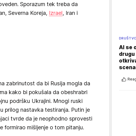
roveden. Sporazum tek treba da
stan, Severna Koreja,
Izrael
, Iran i
DRUŠTV
AI se 
drugu 
otkriv
scenar
Reag
na zabrinutost da bi Rusija mogla da
ama kako bi pokušala da obeshrabri
jnu podršku Ukrajini. Mnogi ruski
 u prilog nastavka testiranja. Putin je
njaci tvrde da je neophodno sprovesti
e formirao mišljenje o tom pitanju.