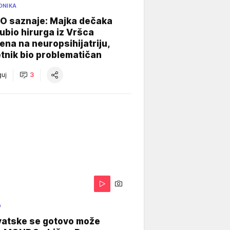
ONIKA
 saznaje: Majka dečaka
e ubio hirurga iz Vršca
na na neuropsihijatriju,
tnik bio problematičan
uj
3
O
vatske se gotovo može