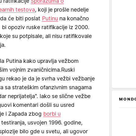
ratifikacije
Sporazuma o
earnih testova
, koji je prošle nedelje
a će biti poslat
Putinu
na konačno
bi opoziv ruske ratifikacije iz 2000.
je su potpisale, ali nisu ratifikovale
ja.
zala Putina kako upravlja vežbom
šim vojnim zvaničnicima.Ruski
gu rekao je da je svrha vežbi vežbanje
a sa strateškim ofanzivnim snagama
r neprijatelja". Iako se slične vežbe
MOND
guovi komentari došli su usred
ije i Zapada zbog
borbi u
testiranja, usvojen 1996. godine,
plozije bilo gde u svetu, ali ugovor