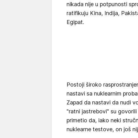
nikada nije u potpunosti sp
ratifikuju Kina, Indija, Paki
Egipat.
Postoji široko rasprostranje
nastavi sa nuklearnim prob
Zapad da nastavi da nudi vo
"ratni jastrebovi" su govorili
primetio da, iako neki struč
nuklearne testove, on još nij