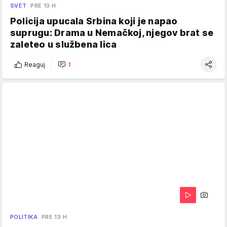
SVET
PRE 13 H
Policija upucala Srbina koji je napao
suprugu: Drama u Nemačkoj, njegov brat se
zaleteo u službena lica
Reaguj
1
POLITIKA
PRE 13 H