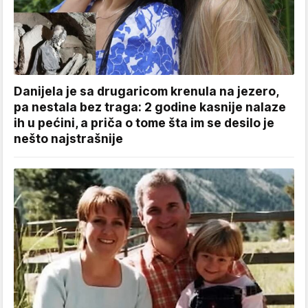
Danijela je sa drugaricom krenula na jezero,
pa nestala bez traga: 2 godine kasnije nalaze
ih u pećini, a priča o tome šta im se desilo je
nešto najstrašnije