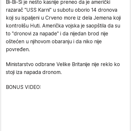
Bi-Bi-Si je nešto kasnije preneo da je američki
razarač "USS Karni" u subotu oborio 14 dronova
koji su ispaljeni u Crveno more iz dela Jemena koji
kontrolišu Huti. Američka vojska je saopštila da su
to "dronovi za napade" i da nijedan brod nije
oštećen u njihovom obaranju i da niko nije
povređen.
Ministarstvo odbrane Velike Britanije nije reklo ko
stoji iza napada dronom.
BONUS VIDEO: