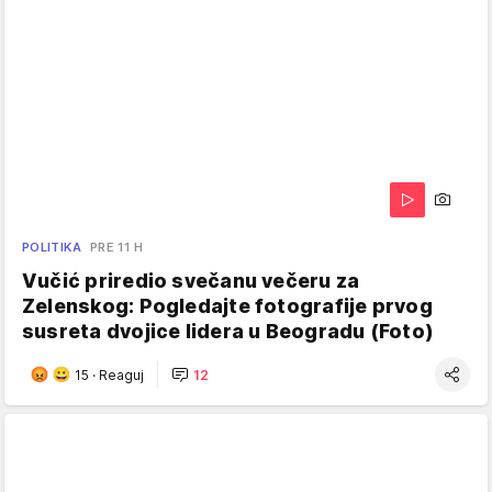
POLITIKA
PRE 11 H
Vučić priredio svečanu večeru za
Zelenskog: Pogledajte fotografije prvog
susreta dvojice lidera u Beogradu (Foto)
15
·
Reaguj
12