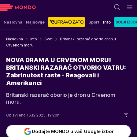
Naslovna
Najnovije
Sport
Info
Naslovna
Info
Svet
Britanski razarač oborio dron u
Crvenom moru
NOVA DRAMA U CRVENOM MORU!
BRITANSKI RAZARAČ OTVORIO VATRU:
Zabrinutost raste - Reagovali i
Amerikanci
Britanski razarač oborio je dron u Crvenom
moru.
Objavljeno 16.12.2023. 19:20h
Dodajte MONDO u vaš Google izbor