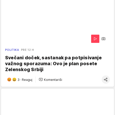
POLITIKA
PRE 12 H
Svečani doček, sastanak pa potpisivanje
važnog sporazuma: Ovo je plan posete
Zelenskog Srbiji
3
·
Reaguj
Komentariši