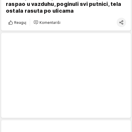
raspao u vazduhu, poginuli svi putnici, tela
ostala rasuta po ulicama
Reaguj
Komentariši