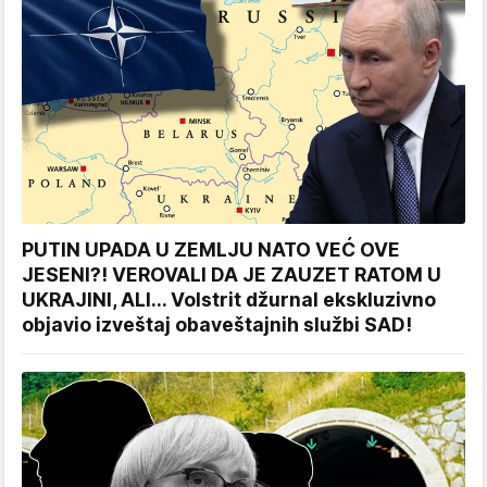
PUTIN UPADA U ZEMLJU NATO VEĆ OVE
JESENI?! VEROVALI DA JE ZAUZET RATOM U
UKRAJINI, ALI... Volstrit džurnal ekskluzivno
objavio izveštaj obaveštajnih službi SAD!