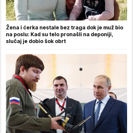
Žena i ćerka nestale bez traga dok je muž bio
na poslu: Kad su telo pronašli na deponiji,
slučaj je dobio šok obrt