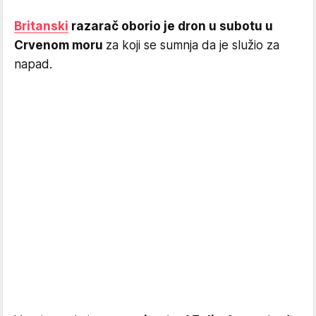
Britanski
razarač oborio je dron u subotu u
Crvenom moru
za koji se sumnja da je služio za
napad.