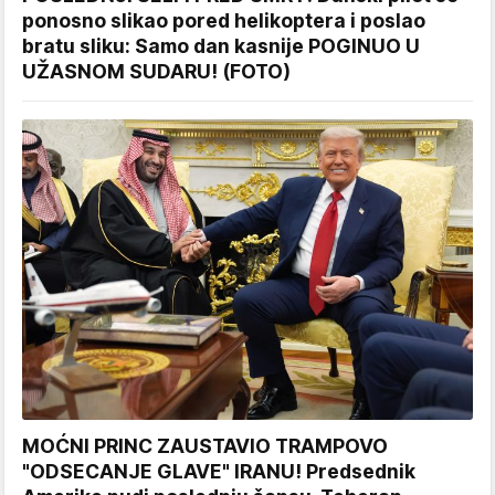
ponosno slikao pored helikoptera i poslao
bratu sliku: Samo dan kasnije POGINUO U
UŽASNOM SUDARU! (FOTO)
MOĆNI PRINC ZAUSTAVIO TRAMPOVO
"ODSECANJE GLAVE" IRANU! Predsednik