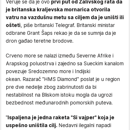
Veruje se da je ovo
prvi put od Zalivskog rata da
je britanska kraljevska mornarica otvorila
vatru na vazdušnu metu sa ciljem da je uništi ili
ošteti
, piše britanski Telegraf. Britanski ministar
odbrane Grant Šaps rekao je da se sumnja da je
dron gađao teretne brodove.
Crveno more se nalazi između Severne Afrike i
Arapskog poluostrva i zajedno sa Sueckim kanalom
povezuje Sredozemno more i Indijski
okean. Razarač "HMS Diamond" poslat je u region
pre dve nedelje zbog zabrinutosti da bi
nestabilnost na Bliskom istoku mogla da ugrozi
bezbednost međunarodnih pomorskih puteva.
"
Ispaljena je jedna raketa "Si vajper" koja je
uspešno uništila cilj.
Nedavni ilegalni napadi