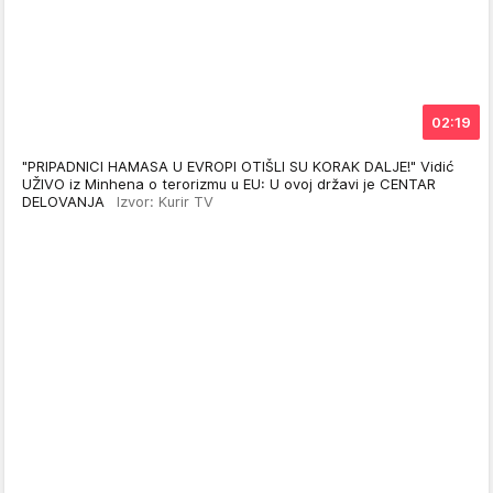
02:19
"PRIPADNICI HAMASA U EVROPI OTIŠLI SU KORAK DALJE!" Vidić
UŽIVO iz Minhena o terorizmu u EU: U ovoj državi je CENTAR
DELOVANJA
Izvor: Kurir TV