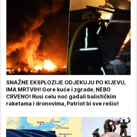
SNAŽNE EKSPLOZIJE ODJEKUJU PO KIJEVU,
IMA MRTVIH! Gore kuće i zgrade, NEBO
CRVENO! Rusi celu noć gađali balističkim
raketama i dronovima, Patriot bi sve rešio!