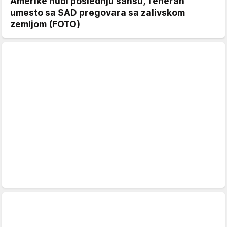
Amerike nudi poslednju šansu, Teheran
umesto sa SAD pregovara sa zalivskom
zemljom (FOTO)