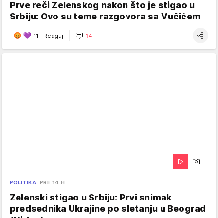
Prve reči Zelenskog nakon što je stigao u
Srbiju: Ovo su teme razgovora sa Vučićem
11
·
Reaguj
14
POLITIKA
PRE 14 H
Zelenski stigao u Srbiju: Prvi snimak
predsednika Ukrajine po sletanju u Beograd