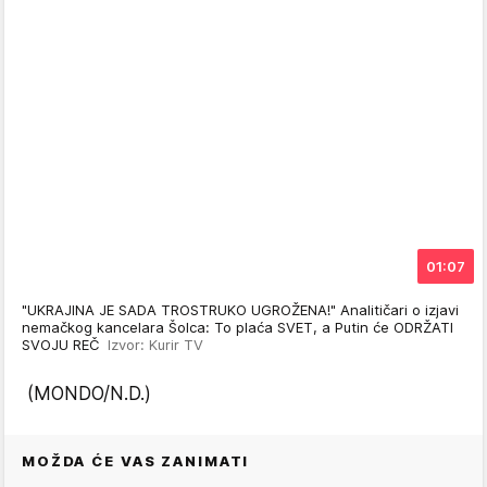
01:07
"UKRAJINA JE SADA TROSTRUKO UGROŽENA!" Analitičari o izjavi
nemačkog kancelara Šolca: To plaća SVET, a Putin će ODRŽATI
SVOJU REČ
Izvor: Kurir TV
(MONDO/N.D.)
MOŽDA ĆE VAS ZANIMATI