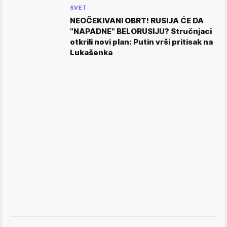
SVET
NEOČEKIVANI OBRT! RUSIJA ĆE DA
"NAPADNE" BELORUSIJU? Stručnjaci
otkrili novi plan: Putin vrši pritisak na
Lukašenka