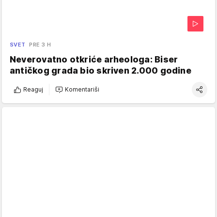
SVET
PRE 3 H
Neverovatno otkriće arheologa: Biser
antičkog grada bio skriven 2.000 godine
Reaguj
Komentariši