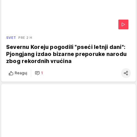
SVET
PRE 2 H
Severnu Koreju pogodili "pseći letnji dani":
Pjongjang izdao bizarne preporuke narodu
zbog rekordnih vrućina
Reaguj
1