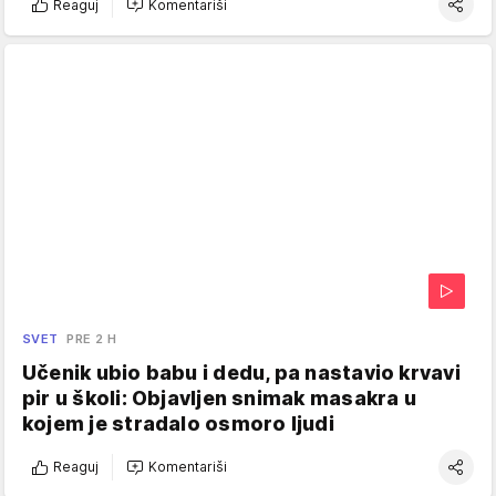
Reaguj
Komentariši
SVET
PRE 2 H
Učenik ubio babu i dedu, pa nastavio krvavi
pir u školi: Objavljen snimak masakra u
kojem je stradalo osmoro ljudi
Reaguj
Komentariši