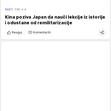
SVET
PRE 4 H
Kina poziva Japan da nauči lekcije iz istorije
i odustane od remilitarizacije
Reaguj
Komentariši