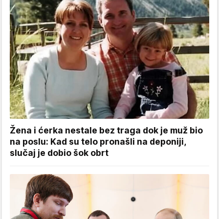
Žena i ćerka nestale bez traga dok je muž bio
na poslu: Kad su telo pronašli na deponiji,
slučaj je dobio šok obrt