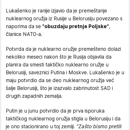
Lukašenko je ranije izjavio da je premeštanje
nuklearnog oružja iz Rusije u Belorusiju povezano s
naporima da se
"obuzdaju pretnje Poljske"
,
članice NATO-a.
Potvrda da je nuklearno oružje premešteno dolazi
nekoliko meseci nakon što je Rusija objavila da
planira da smesti taktičko nuklearno oružje u
Belorusiji, saveznici Putina i Moskve. Lukašenko je u
maju potvrdio da se deo nuklearnog oružja već
šalje Belorusiji, što je izazvalo zabrinutost SAD i
drugih zapadnih zemalja.
Putin je u junu potvrdio da je prva isporuka
taktičkog nuklearnog oružja stigla u Belorusiju i da
je ono stacionirano u toj zemlji.
"Zašto bismo pretili