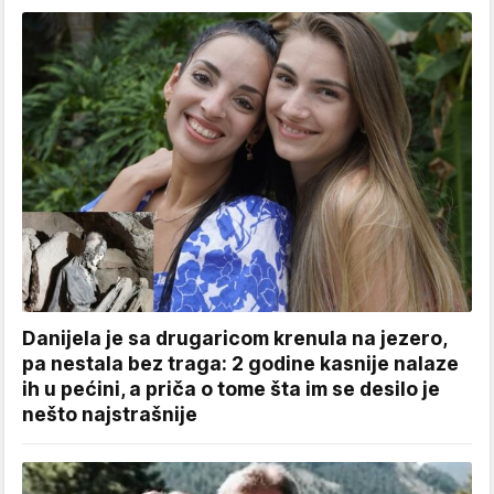
Danijela je sa drugaricom krenula na jezero,
pa nestala bez traga: 2 godine kasnije nalaze
ih u pećini, a priča o tome šta im se desilo je
nešto najstrašnije