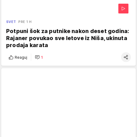
SVET
PRE 1 H
Potpuni šok za putnike nakon deset godina:
Rajaner povukao sve letove iz Niša, ukinuta
prodaja karata
Reaguj
1