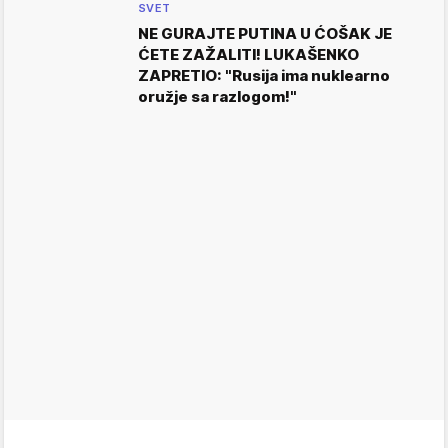
SVET
NE GURAJTE PUTINA U ĆOŠAK JE
ĆETE ZAŽALITI! LUKAŠENKO
ZAPRETIO: "Rusija ima nuklearno
oružje sa razlogom!"