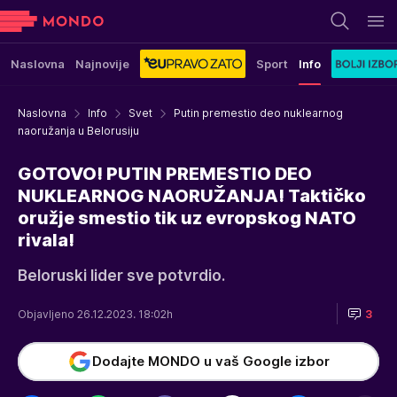
Naslovna
Najnovije
Sport
Info
Naslovna
Info
Svet
Putin premestio deo nuklearnog
naoružanja u Belorusiju
GOTOVO! PUTIN PREMESTIO DEO
NUKLEARNOG NAORUŽANJA! Taktičko
oružje smestio tik uz evropskog NATO
rivala!
Beloruski lider sve potvrdio.
Objavljeno 26.12.2023. 18:02h
3
Dodajte MONDO u vaš Google izbor