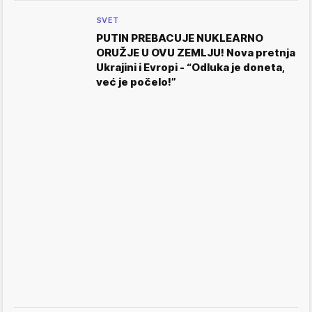
SVET
PUTIN PREBACUJE NUKLEARNO
ORUŽJE U OVU ZEMLJU! Nova pretnja
Ukrajini i Evropi - “Odluka je doneta,
već je počelo!”