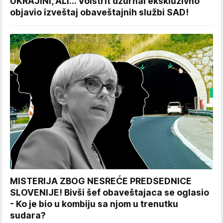
UKRAJINI, ALI... Volstrit džurnal ekskluzivno
objavio izveštaj obaveštajnih službi SAD!
MISTERIJA ZBOG NESREĆE PREDSEDNICE
SLOVENIJE! Bivši šef obaveštajaca se oglasio
- Ko je bio u kombiju sa njom u trenutku
sudara?