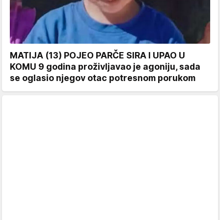
MATIJA (13) POJEO PARČE SIRA I UPAO U
KOMU 9 godina proživljavao je agoniju, sada
se oglasio njegov otac potresnom porukom