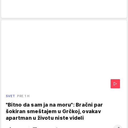
SVET
PRE 1 H
"Bitno da sam ja na moru": Bračni par
šokiran smeštajem u Grčkoj, ovakav
apartman u životu niste videli