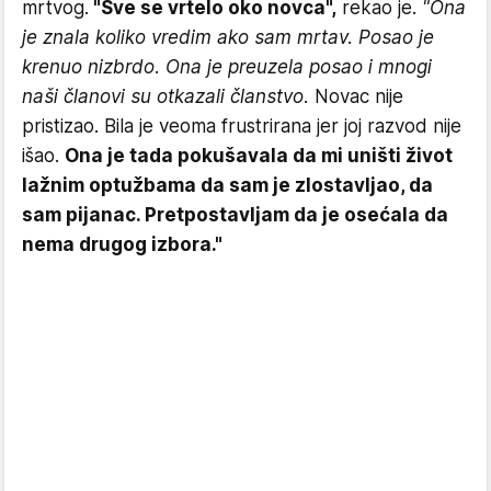
mrtvog.
"Sve se vrtelo oko novca",
rekao je.
"Ona
je znala koliko vredim ako sam mrtav. Posao je
krenuo nizbrdo. Ona je preuzela posao i mnogi
naši članovi su otkazali članstvo.
Novac nije
pristizao. Bila je veoma frustrirana jer joj razvod nije
išao.
Ona je tada pokušavala da mi uništi život
lažnim optužbama da sam je zlostavljao, da
sam pijanac. Pretpostavljam da je osećala da
nema drugog izbora."