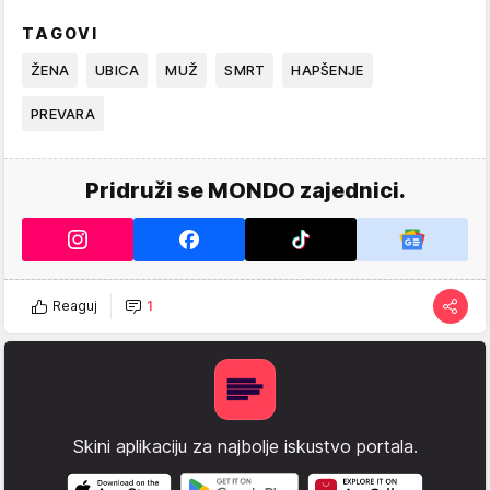
TAGOVI
ŽENA
UBICA
MUŽ
SMRT
HAPŠENJE
PREVARA
Pridruži se MONDO zajednici.
Reaguj
1
Skini aplikaciju za najbolje iskustvo portala.