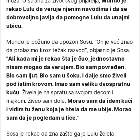
muža. U strahu za život svog prijatelja,
Mundo je
rekao Lulu da veruje njenim navodima i da se
dobrovoljno javlja da pomogne Lulu da unajmi
ubicu.
Mundo je požurio da upozori Sosu. "On je već znao
da prolazimo kroz težak razvod", objasnio je Sosa.
"
Ali kada mi je rekao šta je čuo, jednostavno
nisam mogao da verujem. Bio sam povređen.
Bio sam ljut. Bio sam u šoku. I dalje smo živeli
pod istim krovom. Imao sam veliku dvospratnu
kuću
. Živela je na spratu sa svojom decom i
majkom. Živeo sam dole.
Morao sam da idem kući
i vidim tu ženu koja je htela da me ubije. Morao
sam da je pogledam u lice."
Sosa je rekao da zna zašto ga je Lulu želela