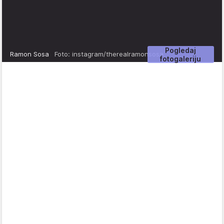
Pogledaj
Ramon Sosa
Foto: instagram/therealramonsosa
fotogaleriju