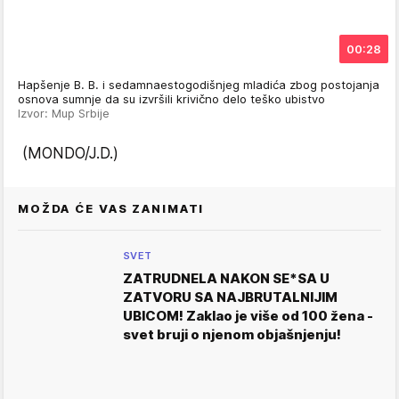
00:28
Hapšenje B. B. i sedamnaestogodišnjeg mladića zbog postojanja
osnova sumnje da su izvršili krivično delo teško ubistvo
Izvor: Mup Srbije
(MONDO/J.D.)
MOŽDA ĆE VAS ZANIMATI
SVET
ZATRUDNELA NAKON SE*SA U
ZATVORU SA NAJBRUTALNIJIM
UBICOM! Zaklao je više od 100 žena -
svet bruji o njenom objašnjenju!