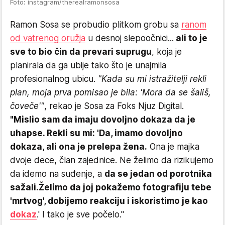
Foto: instagram/therealramonsosa
Ramon Sosa se probudio plitkom grobu sa
ranom
od vatrenog oružja
u desnoj slepoočnici...
ali to je
sve to bio čin da prevari suprugu
, koja je
planirala da ga ubije tako što je unajmila
profesionalnog ubicu.
"Kada su mi istražitelji rekli
plan, moja prva pomisao je bila: 'Mora da se šališ,
čoveče'"
, rekao je Sosa za Foks Njuz Digital.
"Mislio sam da imaju dovoljno dokaza da je
uhapse. Rekli su mi: 'Da, imamo dovoljno
dokaza, ali ona je prelepa žena.
Ona je majka
dvoje dece, član zajednice. Ne želimo da rizikujemo
da idemo na suđenje, a
da se jedan od porotnika
sažali.
Želimo da joj pokažemo fotografiju tebe
'mrtvog', dobijemo reakciju i iskoristimo je kao
dokaz
.' I tako je sve počelo."