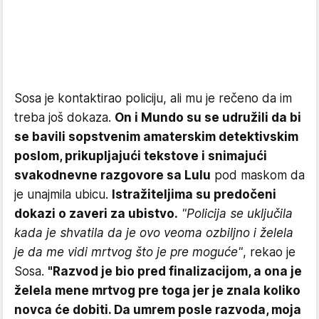
Sosa je kontaktirao policiju, ali mu je rečeno da im
treba još dokaza.
On i Mundo su se udružili da bi
se bavili sopstvenim amaterskim detektivskim
poslom, prikupljajući tekstove i snimajući
svakodnevne razgovore sa Lulu
pod maskom da
je unajmila ubicu.
Istražiteljima su predočeni
dokazi o zaveri za ubistvo.
"Policija se uključila
kada je shvatila da je ovo veoma ozbiljno i želela
je da me vidi mrtvog što je pre moguće"
, rekao je
Sosa.
"Razvod je bio pred finalizacijom, a ona je
želela mene mrtvog pre toga jer je znala koliko
novca će dobiti. Da umrem posle razvoda, moja