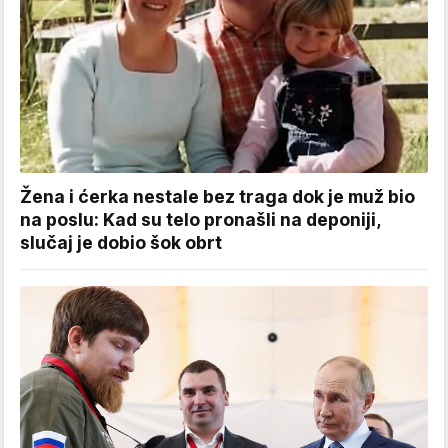
Žena i ćerka nestale bez traga dok je muž bio
na poslu: Kad su telo pronašli na deponiji,
slučaj je dobio šok obrt