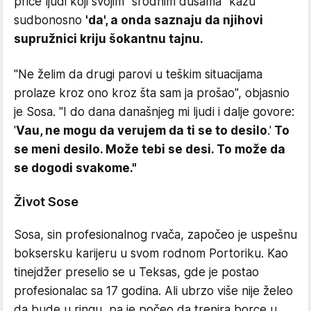
priče ljudi koji svojim "srodnim dušama" kažu
sudbonosno
'da', a onda saznaju da njihovi
supružnici kriju šokantnu tajnu.
"Ne želim da drugi parovi u teškim situacijama
prolaze kroz ono kroz šta sam ja prošao", objasnio
je Sosa. "I do dana današnjeg mi ljudi i dalje govore:
'
Vau, ne mogu da verujem da ti se to desilo
.'
To
se meni desilo. Može tebi se desi. To može da
se dogodi svakome."
Život Sose
Sosa, sin profesionalnog rvača, započeo je uspešnu
boksersku karijeru u svom rodnom Portoriku. Kao
tinejdžer preselio se u Teksas, gde je postao
profesionalac sa 17 godina. Ali ubrzo više nije želeo
da bude u ringu, pa je počeo da trenira borce u