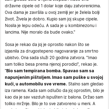
državne cipele od 1 dolar koje daju zatvorenicima.
Ova dama je završila u ovoj zemlji jer je želela bolji
život. Živela je dobro. Kupio sam joj skupe cipele.
Nosila je lepu odeću. A sada je u kombinezonu i
lancima. Nije moralo da bude ovako."
Sosa je rekao da joj je oprostio nakon što se
izjasnila za drugostepeno nagovaranje za smrtno
ubistvo. Ona sada služi 20 godina zatvora. "Imao
sam toliko besa prema njenoj porodici", rekao je.
"
Bio sam tempirana bomba. Spavao sam sa
napunjenim pištoljem. Imao sam puške u svojoj
kući, u automobilu sve vreme.
Stalno sam gledao
iza ramena. Kada sam odlučio da joj oprostim, bilo je
kao da je sav vazduh ispušten iz balona. Držao sam
toliko mržnje. Bilo je to sve zatvoreno u meni. A