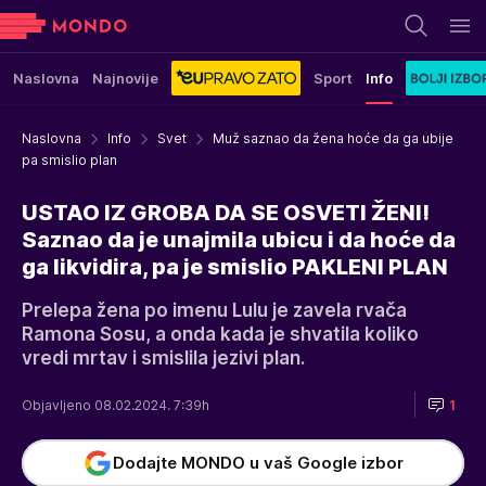
Naslovna
Najnovije
Sport
Info
Naslovna
Info
Svet
Muž saznao da žena hoće da ga ubije
pa smislio plan
USTAO IZ GROBA DA SE OSVETI ŽENI!
Saznao da je unajmila ubicu i da hoće da
ga likvidira, pa je smislio PAKLENI PLAN
Prelepa žena po imenu Lulu je zavela rvača
Ramona Sosu, a onda kada je shvatila koliko
vredi mrtav i smislila jezivi plan.
Objavljeno 08.02.2024. 7:39h
1
Dodajte MONDO u vaš Google izbor