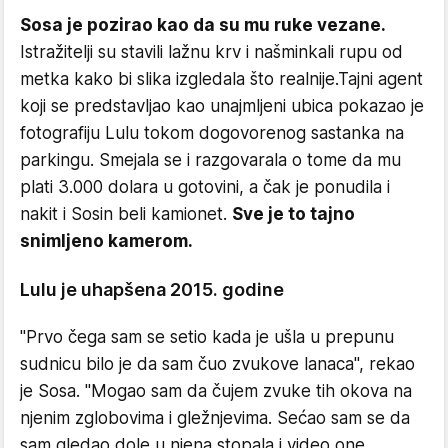
Sosa je pozirao kao da su mu ruke vezane.
Istražitelji su stavili lažnu krv i našminkali rupu od
metka kako bi slika izgledala što realnije.Tajni agent
koji se predstavljao kao unajmljeni ubica pokazao je
fotografiju Lulu tokom dogovorenog sastanka na
parkingu. Smejala se i razgovarala o tome da mu
plati 3.000 dolara u gotovini, a čak je ponudila i
nakit i Sosin beli kamionet.
Sve je to tajno
snimljeno kamerom.
Lulu je uhapšena 2015. godine
"Prvo čega sam se setio kada je ušla u prepunu
sudnicu bilo je da sam čuo zvukove lanaca", rekao
je Sosa. "Mogao sam da čujem zvuke tih okova na
njenim zglobovima i gležnjevima. Sećao sam se da
sam gledao dole u ​​njena stopala i video one