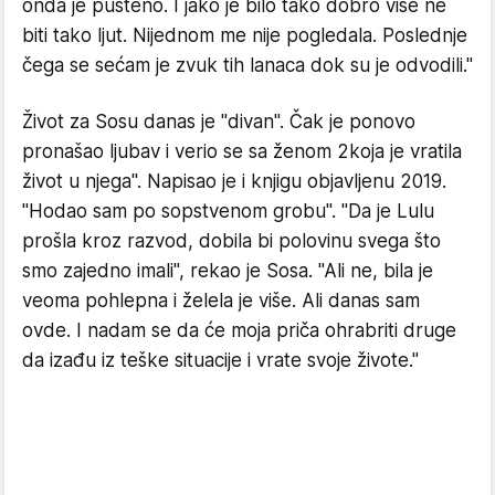
onda je pušteno. I jako je bilo tako dobro više ne
biti tako ljut. Nijednom me nije pogledala. Poslednje
čega se sećam je zvuk tih lanaca dok su je odvodili."
Život za Sosu danas je "divan". Čak je ponovo
pronašao ljubav i verio se sa ženom 2koja je vratila
život u njega". Napisao je i knjigu objavljenu 2019.
"Hodao sam po sopstvenom grobu". "Da je Lulu
prošla kroz razvod, dobila bi polovinu svega što
smo zajedno imali", rekao je Sosa. "Ali ne, bila je
veoma pohlepna i želela je više. Ali danas sam
ovde. I nadam se da će moja priča ohrabriti druge
da izađu iz teške situacije i vrate svoje živote."