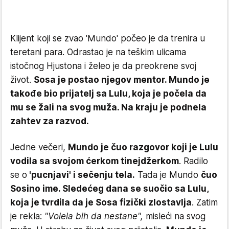
Klijent koji se zvao 'Mundo' počeo je da trenira u
teretani para. Odrastao je na teškim ulicama
istočnog Hjustona i želeo je da preokrene svoj
život.
Sosa je postao njegov mentor. Mundo je
takođe bio prijatelj sa Lulu, koja je počela da
mu se žali na svog muža. Na kraju je podnela
zahtev za razvod.
Jedne večeri,
Mundo je čuo razgovor koji je Lulu
vodila sa svojom ćerkom tinejdžerkom
. Radilo
se o
'pucnjavi' i sečenju tela.
Tada je Mundo
čuo
Sosino ime. Sledećeg dana se suočio sa Lulu,
koja je tvrdila da je Sosa fizički zlostavlja
. Zatim
je rekla:
"Volela bih da nestane",
misleći na svog