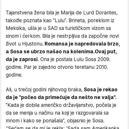
Tajanstvena žena bila je Marija de Lurd Dorantes,
takođe poznata kao "Lulu". Brineta, poreklom iz
Meksika, ušla je u SAD sa turističkom vizom sa
sinom i ćerkom. Bila je nestrpljiva da započne novi
život u Hjustonu.
Romansa je napredovala brzo,
a Sosa se ubrzo našao na kolenima.
Ovaj put,
da je zaprosi
. Ona je postala Lulu Sosa 2009.
godine. Par je zajedno otvorio teretanu 2010.
godine.
Ali, u trećoj godini njihovog braka,
Sosa je rekao
da je "počeo da primećuje da nešto ne valja".
"Kada je dobila američko državljanstvo, počela je
da se menja u načinu na koji je razgovarala sa
mnom i kako se ponašala", objasnio je Sosa.
"Sećam se da mi je rekla: 'Sada sam Amerikanka.