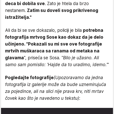
deca bi dobila sve
. Zato je htela da brzo
nestanem.
Zatim su doveli svog prikrivenog
istražitelja."
Ali da bi se sve dokazalo, policiji je bila
potrebna
fotografija mrtvog Sose kao dokaz da je delo
učinjeno. "Pokazali su mi sve ove fotografije
mrtvih muškaraca sa ranama od metaka na
glavama
", priseća se Sosa.
"Bilo je užasno. Ali
samo sam pomislio: 'Hajde da to uradimo, idemo.'
"
Pogledajte fotografije
(Upozoravamo da jedna
fotografija iz galerije može da bude uznemirujuća
za pojedince, ali na slici nije prava krv, niti mrtav
čovek kao što je navedeno u tekstu)
: