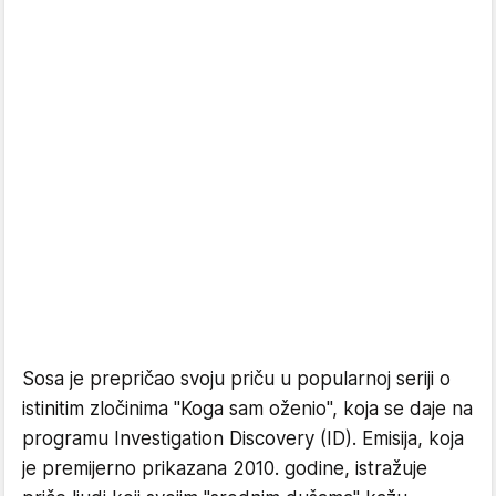
Sosa je prepričao svoju priču u popularnoj seriji o
istinitim zločinima "Koga sam oženio", koja se daje na
programu Investigation Discovery (ID). Emisija, koja
je premijerno prikazana 2010. godine, istražuje