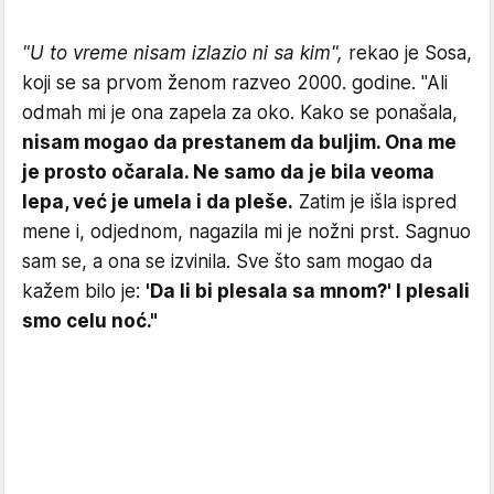
"U to vreme nisam izlazio ni sa kim",
rekao je Sosa,
koji se sa prvom ženom razveo 2000. godine. "Ali
odmah mi je ona zapela za oko. Kako se ponašala,
nisam mogao da prestanem da buljim. Ona me
je prosto očarala. Ne samo da je bila veoma
lepa, već je umela i da pleše.
Zatim je išla ispred
mene i, odjednom, nagazila mi je nožni prst. Sagnuo
sam se, a ona se izvinila. Sve što sam mogao da
kažem bilo je:
'Da li bi plesala sa mnom?' I plesali
smo celu noć."