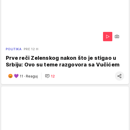
POLITIKA
PRE 12 H
Prve reči Zelenskog nakon što je stigao u
Srbiju: Ovo su teme razgovora sa Vučićem
11
·
Reaguj
12