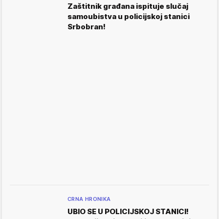
Zaštitnik građana ispituje slučaj
samoubistva u policijskoj stanici
Srbobran!
CRNA HRONIKA
UBIO SE U POLICIJSKOJ STANICI!