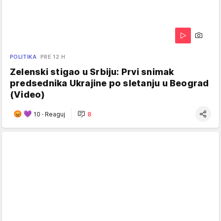
POLITIKA
PRE 12 H
Zelenski stigao u Srbiju: Prvi snimak
predsednika Ukrajine po sletanju u Beograd
(Video)
10
·
Reaguj
8