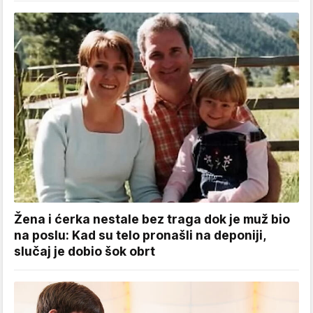
Žena i ćerka nestale bez traga dok je muž bio
na poslu: Kad su telo pronašli na deponiji,
slučaj je dobio šok obrt