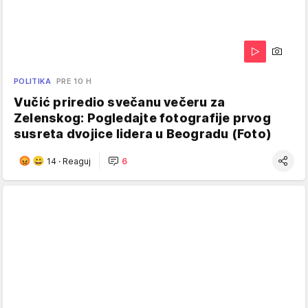
POLITIKA
PRE 10 H
Vučić priredio svečanu večeru za
Zelenskog: Pogledajte fotografije prvog
susreta dvojice lidera u Beogradu (Foto)
14
·
Reaguj
6