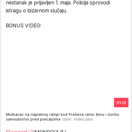
nestanak je prijavljen 1. maja. Policija sprovodi
istragu o bizarnom slučaju.
BONUS VIDEO:
01:12
Muškarac na naplatnoj rampi kod Preševa ranio ženu i izvršio
samoubistvo pred policajcima
Izvor: Video plus