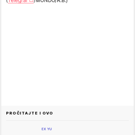
(
Telegraf
/MONDO/A.B.)
PROČITAJTE I OVO
EX YU