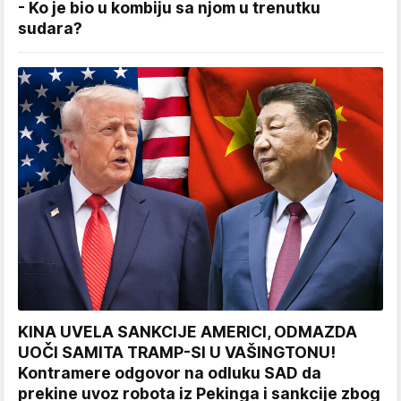
- Ko je bio u kombiju sa njom u trenutku
sudara?
KINA UVELA SANKCIJE AMERICI, ODMAZDA
UOČI SAMITA TRAMP-SI U VAŠINGTONU!
Kontramere odgovor na odluku SAD da
prekine uvoz robota iz Pekinga i sankcije zbog