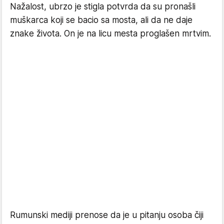
Nažalost, ubrzo je stigla potvrda da su pronašli
muškarca koji se bacio sa mosta, ali da ne daje
znake života. On je na licu mesta proglašen mrtvim.
Rumunski mediji prenose da je u pitanju osoba čiji