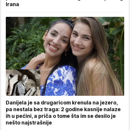
Irana
Danijela je sa drugaricom krenula na jezero,
pa nestala bez traga: 2 godine kasnije nalaze
ih u pećini, a priča o tome šta im se desilo je
nešto najstrašnije