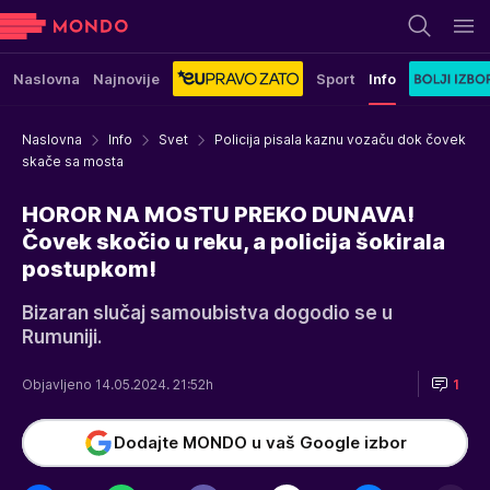
Naslovna
Najnovije
Sport
Info
Naslovna
Info
Svet
Policija pisala kaznu vozaču dok čovek
skače sa mosta
HOROR NA MOSTU PREKO DUNAVA!
Čovek skočio u reku, a policija šokirala
postupkom!
Bizaran slučaj samoubistva dogodio se u
Rumuniji.
Objavljeno 14.05.2024. 21:52h
1
Dodajte MONDO u vaš Google izbor