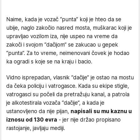
Naime, kada je vozač “punta” koji je hteo da se
ubije, naglo zakočio nasred mosta, muškarac koji je
upravljao vozilom iza, nije uspeo na vreme da
zakoči i svojom “dačijom” se zakucao u gepek
“punta”. Za to vreme, neimenovani čovek je hodao
ka ogradi s koje se na kraju i bacio.
Vidno isprepadan, vlasnik “dačije” je ostao na mostu
da čeka policiju i vatrogasce. Kada su ekipe stigle,
vatrogasci su počeli da pretražuju kanal, a patrola
je alkotestirala vozača “dačije”, a kada je
ustanovljeno da nije pijan,
napisali su mu kaznu u
iznosu od 130 evra
- jer nije držao propisano
rastojanje, javljaju mediji.