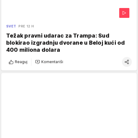
SVET
PRE 12 H
Težak pravni udarac za Trampa: Sud
blokirao izgradnju dvorane u Beloj kući od
400 miliona dolara
Reaguj
Komentariši