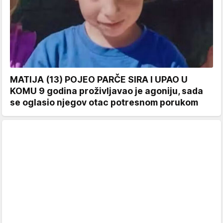
MATIJA (13) POJEO PARČE SIRA I UPAO U
KOMU 9 godina proživljavao je agoniju, sada
se oglasio njegov otac potresnom porukom