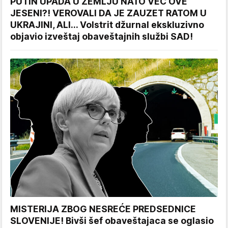
PUTIN UPADA U ZEMLJU NATO VEĆ OVE
JESENI?! VEROVALI DA JE ZAUZET RATOM U
UKRAJINI, ALI... Volstrit džurnal ekskluzivno
objavio izveštaj obaveštajnih službi SAD!
MISTERIJA ZBOG NESREĆE PREDSEDNICE
SLOVENIJE! Bivši šef obaveštajaca se oglasio