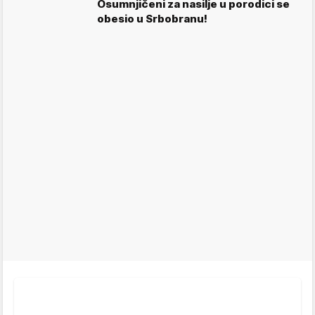
Osumnjičeni za nasilje u porodici se
obesio u Srbobranu!