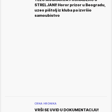
STRELJANI! Horor prizor u Beogradu,
uzeo pištolj iz kluba pa izvršio
samoubistvo
CRNA HRONIKA
VRŠI SE UVID U DOKUMENTACIJU!