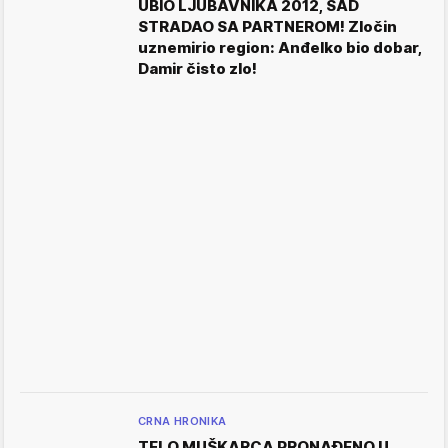
UBIO LJUBAVNIKA 2012, SAD
STRADAO SA PARTNEROM! Zločin
uznemirio region: Anđelko bio dobar,
Damir čisto zlo!
CRNA HRONIKA
TELO MUŠKARCA PRONAĐENO U