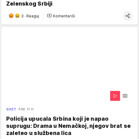
Zelenskog Srbiji
3
·
Reaguj
Komentariši
SVET
PRE 11 H
Policija upucala Srbina koji je napao
suprugu: Drama u Nemačkoj, njegov brat se
zaleteo u službena lica