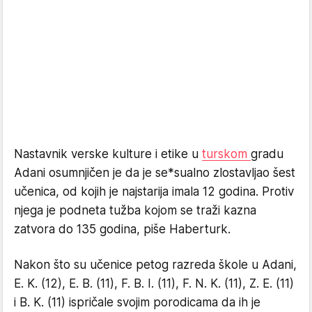
Nastavnik verske kulture i etike u
turskom
gradu
Adani osumnjičen je da je se*sualno zlostavljao šest
učenica, od kojih je najstarija imala 12 godina. Protiv
njega je podneta tužba kojom se traži kazna
zatvora do 135 godina, piše Haberturk.
Nakon što su učenice petog razreda škole u ​​Adani,
E. K. (12), E. B. (11), F. B. I. (11), F. N. K. (11), Z. E. (11)
i B. K. (11) ispričale svojim porodicama da ih je