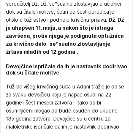
veroučitelj Dž. Dž. se*sualno zlostavljao u učionici
dok su čitale molitve, četiri od šest porodica je
otišlo u tužilaštvo i podnelo krivičnu prijavu.
Dž. Dž
je uhapšen 11. maja, a nakon što je istraga
završena, protiv njega je podignuta optužnica
za krivično delo "se*sualno zlostavljanje
žrtava mlađih od 12 godina".
Devojčice ispričale da ih je nastavnik dodirivao
dok su čitale molitve
Tužilac višeg krivičnog suda u Adani tražio je da se
za svaku devojčicu koju je napao osudi na 22
godine i šest meseci zatvora – tako da bi
osumnjičeni mogao da bude osuđen do ukupno
135 godina zatvora. Devojčice su u centru za
maloletnike ispričale da im je nastavnik dodirivao