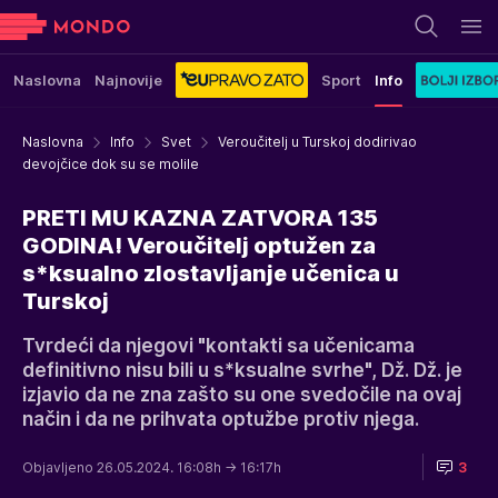
Naslovna
Najnovije
Sport
Info
Naslovna
Info
Svet
Veroučitelj u Turskoj dodirivao
devojčice dok su se molile
PRETI MU KAZNA ZATVORA 135
GODINA! Veroučitelj optužen za
s*ksualno zlostavljanje učenica u
Turskoj
Tvrdeći da njegovi "kontakti sa učenicama
definitivno nisu bili u s*ksualne svrhe", Dž. Dž. je
izjavio da ne zna zašto su one svedočile na ovaj
način i da ne prihvata optužbe protiv njega.
Objavljeno 26.05.2024. 16:08h
→ 16:17h
3