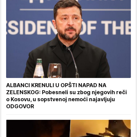
ALBANCI KRENULI U OPŠTI NAPAD NA
ZELENSKOG: Pobesneli su zbog njegovih reči
o Kosovu, u sopstvenoj nemoći najavljuju
ODGOVOR