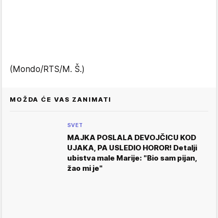
(Mondo/RTS/M. Š.)
MOŽDA ĆE VAS ZANIMATI
SVET
MAJKA POSLALA DEVOJČICU KOD
UJAKA, PA USLEDIO HOROR! Detalji
ubistva male Marije: "Bio sam pijan,
žao mi je"