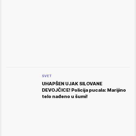
SVET
UHAPŠEN UJAK SILOVANE
DEVOJČICE! Policija pucala: Marijino
telo nađeno u šumi!