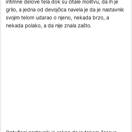
intimne delove tela dok su čitale molitvu, da ih je
grlio, a jedna od devojčica navela je da je nastavnik
svojim telom udarao o njeno, nekada brzo, a
nekada polako, a da nije znala zašto.