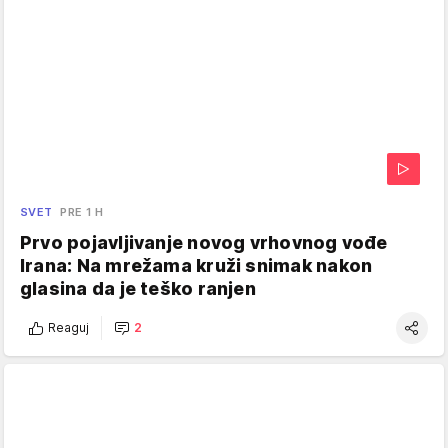
SVET
PRE 1 H
Prvo pojavljivanje novog vrhovnog vođe
Irana: Na mrežama kruži snimak nakon
glasina da je teško ranjen
Reaguj
2