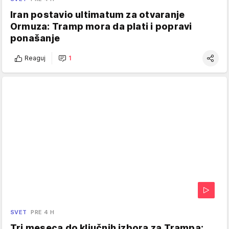
Iran postavio ultimatum za otvaranje
Ormuza: Tramp mora da plati i popravi
ponašanje
Reaguj
1
SVET
PRE 4 H
Tri meseca do ključnih izbora za Trampa: