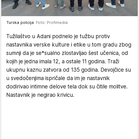
Turska policija
Foto: Profimedia
Tužilaštvo u Adani podnelo je tužbu protiv
nastavnika verske kulture i etike u tom gradu zbog
sumnji da je se*sualno zlostavljao šest učenica, od
kojih je jedna imala 12, a ostale 11 godina. Traži
ukupnu kaznu zatvora od 135 godina. Devojčice su
u svedočenjima ispričale da im je nastavnik
dodirivao intimne delove tela dok su čitile molitve.
Nastavnik je negirao krivicu.