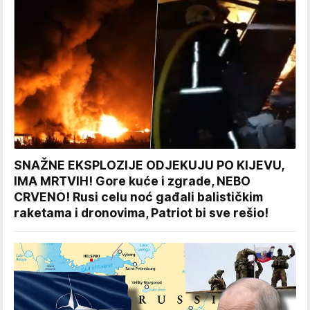
SNAŽNE EKSPLOZIJE ODJEKUJU PO KIJEVU,
IMA MRTVIH! Gore kuće i zgrade, NEBO
CRVENO! Rusi celu noć gađali balističkim
raketama i dronovima, Patriot bi sve rešio!