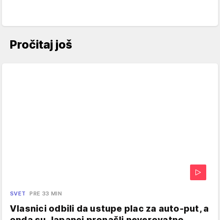
Pročitaj još
SVET
PRE 33 MIN
Vlasnici odbili da ustupe plac za auto-put, a
onda su Japanci pronašli neverovatno