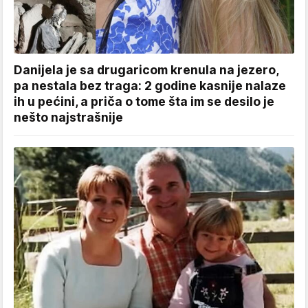
Danijela je sa drugaricom krenula na jezero,
pa nestala bez traga: 2 godine kasnije nalaze
ih u pećini, a priča o tome šta im se desilo je
nešto najstrašnije