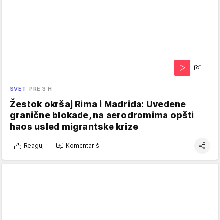
SVET
PRE 3 H
Žestok okršaj Rima i Madrida: Uvedene
granične blokade, na aerodromima opšti
haos usled migrantske krize
Reaguj
Komentariši