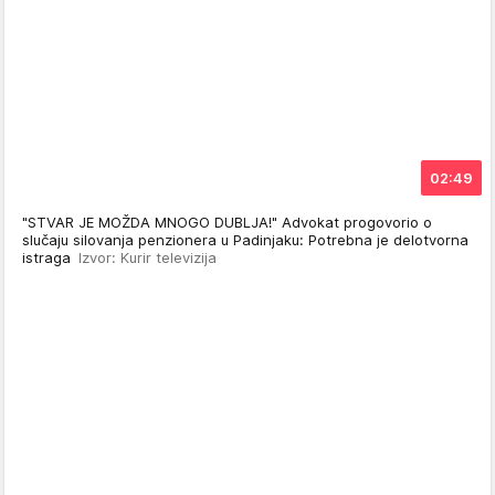
02:49
"STVAR JE MOŽDA MNOGO DUBLJA!" Advokat progovorio o
slučaju silovanja penzionera u Padinjaku: Potrebna je delotvorna
istraga
Izvor: Kurir televizija