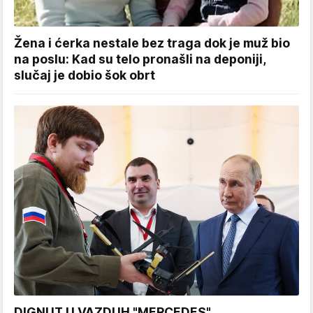
Žena i ćerka nestale bez traga dok je muž bio
na poslu: Kad su telo pronašli na deponiji,
slučaj je dobio šok obrt
DIGNUT U VAZDUH "MERCEDES"