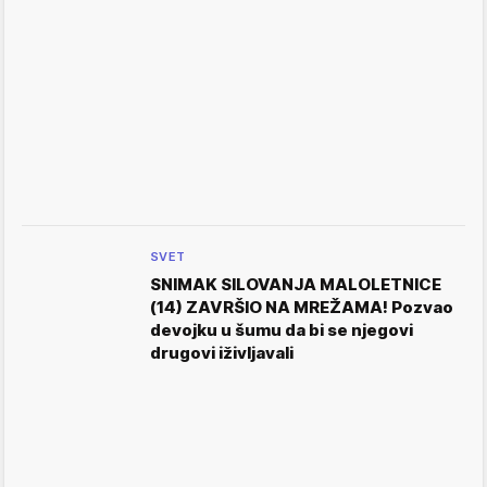
SVET
SNIMAK SILOVANJA MALOLETNICE
(14) ZAVRŠIO NA MREŽAMA! Pozvao
devojku u šumu da bi se njegovi
drugovi iživljavali