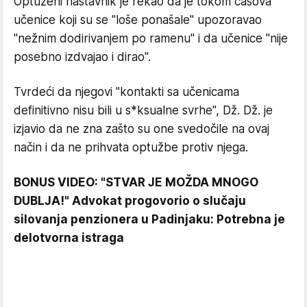
Optuženi nastavnik je rekao da je tokom časova
učenice koji su se "loše ponašale" upozoravao
"nežnim dodirivanjem po ramenu" i da učenice "nije
posebno izdvajao i dirao".
Tvrdeći da njegovi "kontakti sa učenicama
definitivno nisu bili u s*ksualne svrhe", Dž. Dž. je
izjavio da ne zna zašto su one svedočile na ovaj
način i da ne prihvata optužbe protiv njega.
BONUS VIDEO: "STVAR JE MOŽDA MNOGO
DUBLJA!" Advokat progovorio o slučaju
silovanja penzionera u Padinjaku: Potrebna je
delotvorna istraga