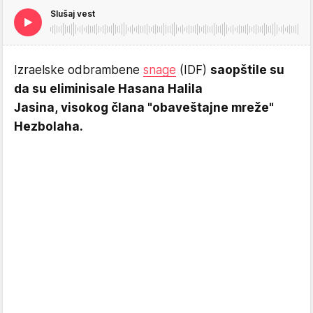
Slušaj vest
Izraelske odbrambene
snage
(IDF)
saopštile su
da su eliminisale Hasana Halila
Jasina, visokog člana "obaveštajne mreže"
Hezbolaha.