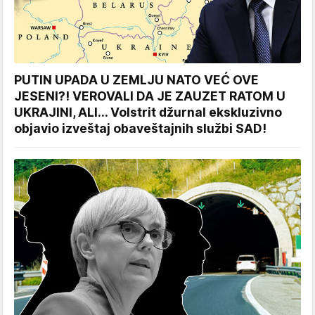
PUTIN UPADA U ZEMLJU NATO VEĆ OVE
JESENI?! VEROVALI DA JE ZAUZET RATOM U
UKRAJINI, ALI... Volstrit džurnal ekskluzivno
objavio izveštaj obaveštajnih službi SAD!