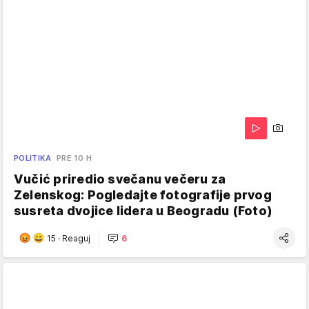
POLITIKA
PRE 10 H
Vučić priredio svečanu večeru za
Zelenskog: Pogledajte fotografije prvog
susreta dvojice lidera u Beogradu (Foto)
15
·
Reaguj
6