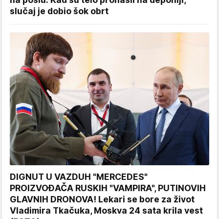
slučaj je dobio šok obrt
DIGNUT U VAZDUH "MERCEDES"
PROIZVOĐAČA RUSKIH "VAMPIRA", PUTINOVIH
GLAVNIH DRONOVA! Lekari se bore za život
Vladimira Tkačuka, Moskva 24 sata krila vest