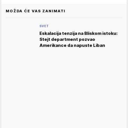
MOŽDA ĆE VAS ZANIMATI
SVET
Eskalacija tenzija na Bliskom istoku:
Stejt department pozvao
Amerikance da napuste Liban