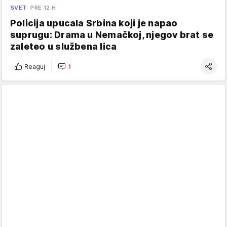
SVET
PRE 12 H
Policija upucala Srbina koji je napao
suprugu: Drama u Nemačkoj, njegov brat se
zaleteo u službena lica
Reaguj
1