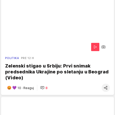
POLITIKA
PRE 12 H
Zelenski stigao u Srbiju: Prvi snimak
predsednika Ukrajine po sletanju u Beograd
(Video)
10
·
Reaguj
8