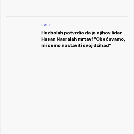
SVET
Hezbolah potvrdio da je njihov lider
Hasan Nasralah mrtav! "Obećavamo,
mi ćemo nastaviti svoj džihad"