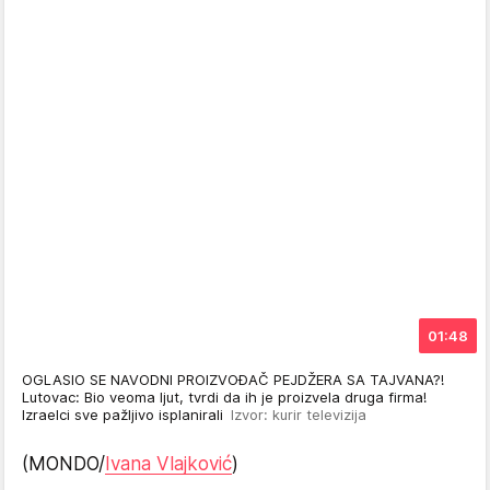
01:48
OGLASIO SE NAVODNI PROIZVOĐAČ PEJDŽERA SA TAJVANA?!
Lutovac: Bio veoma ljut, tvrdi da ih je proizvela druga firma!
Izraelci sve pažljivo isplanirali
Izvor: kurir televizija
(MONDO/
Ivana Vlajković
)