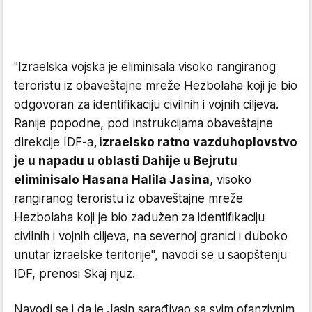
"Izraelska vojska je eliminisala visoko rangiranog
teroristu iz obaveštajne mreže Hezbolaha koji je bio
odgovoran za identifikaciju civilnih i vojnih ciljeva.
Ranije popodne, pod instrukcijama obaveštajne
direkcije IDF-a
, izraelsko ratno vazduhoplovstvo
je u napadu u oblasti Dahije u Bejrutu
eliminisalo Hasana Halila Jasina
, visoko
rangiranog teroristu iz obaveštajne mreže
Hezbolaha koji je bio zadužen za identifikaciju
civilnih i vojnih ciljeva, na severnoj granici i duboko
unutar izraelske teritorije", navodi se u saopštenju
IDF, prenosi Skaj njuz.
Navodi se i da je Jasin sarađivao sa svim ofanzivnim