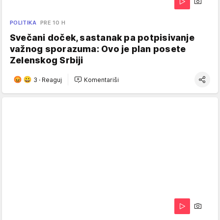
POLITIKA
PRE 10 H
Svečani doček, sastanak pa potpisivanje
važnog sporazuma: Ovo je plan posete
Zelenskog Srbiji
3
·
Reaguj
Komentariši