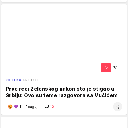
POLITIKA
PRE 12 H
Prve reči Zelenskog nakon što je stigao u
Srbiju: Ovo su teme razgovora sa Vučićem
11
·
Reaguj
12