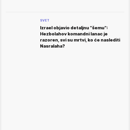
SVET
Izrael objavio detaljnu "šemu":
Hezbolahov komandni lanac je
razoren, svi su mrtvi, ko će naslediti
Nasralaha?