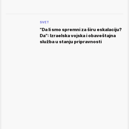
SVET
"Da li smo spremni za širu eskalaciju?
Da": Izraelska vojska i obaveštajna
služba u stanju pripravnosti