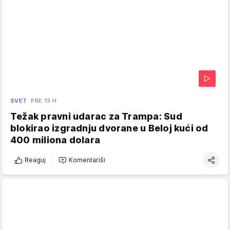
SVET
PRE 13 H
Težak pravni udarac za Trampa: Sud
blokirao izgradnju dvorane u Beloj kući od
400 miliona dolara
Reaguj
Komentariši