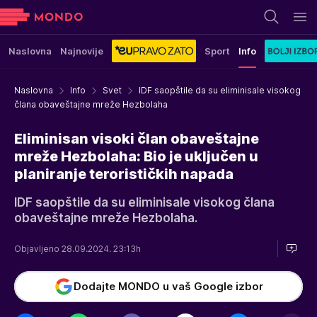
Naslovna
Najnovije
Sport
Info
Naslovna
Info
Svet
IDF saopštile da su eliminisale visokog
člana obaveštajne mreže Hezbolaha
Eliminisan visoki član obaveštajne
mreže Hezbolaha: Bio je uključen u
planiranje terorističkih napada
IDF saopštile da su eliminisale visokog člana
obaveštajne mreže Hezbolaha.
Objavljeno 28.09.2024. 23:13h
Dodajte MONDO u vaš Google izbor