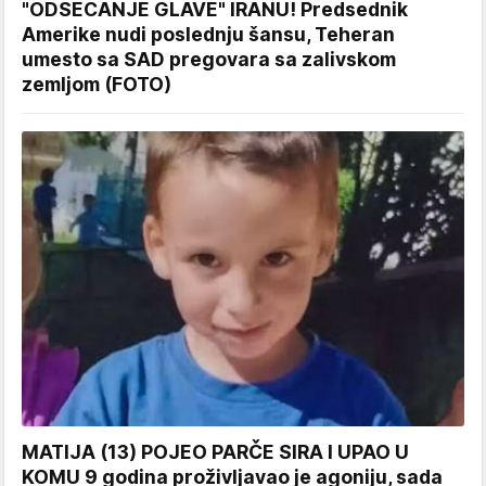
"ODSECANJE GLAVE" IRANU! Predsednik
Amerike nudi poslednju šansu, Teheran
umesto sa SAD pregovara sa zalivskom
zemljom (FOTO)
MATIJA (13) POJEO PARČE SIRA I UPAO U
KOMU 9 godina proživljavao je agoniju, sada