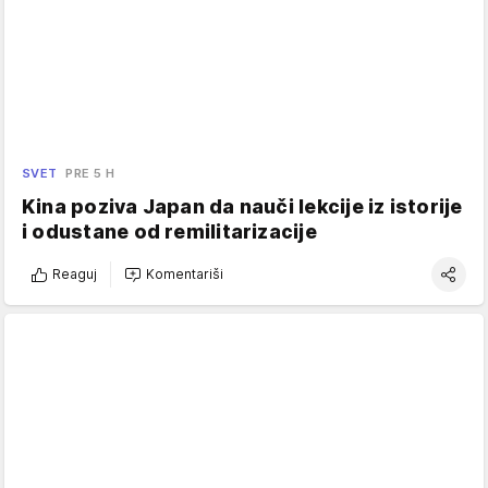
SVET
PRE 5 H
Kina poziva Japan da nauči lekcije iz istorije
i odustane od remilitarizacije
Reaguj
Komentariši