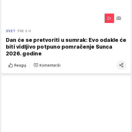
SVET
PRE 5 H
Dan će se pretvoriti u sumrak: Evo odakle će
biti vidljivo potpuno pomračenje Sunca
2026. godine
Reaguj
Komentariši