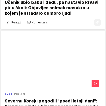
Učenik ubio babu i dedu, pa nastavio krvavi
pir u školi: Objavljen snimak masakra u
kojem je stradalo osmoro ljudi
Reaguj
Komentariši
SVET
PRE 3 H
Severnu Koreju pogodili "pseći letnji dani":