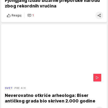
Pjongjang izdao bizarne preporuke narodu
zbog rekordnih vrućina
Reaguj
1
SVET
PRE 4 H
Neverovatno otkriće arheologa: Biser
antičkog grada bio skriven 2.000 godine