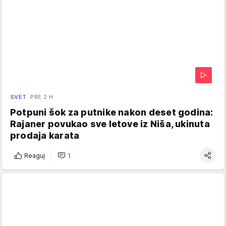
SVET
PRE 2 H
Potpuni šok za putnike nakon deset godina:
Rajaner povukao sve letove iz Niša, ukinuta
prodaja karata
Reaguj
1