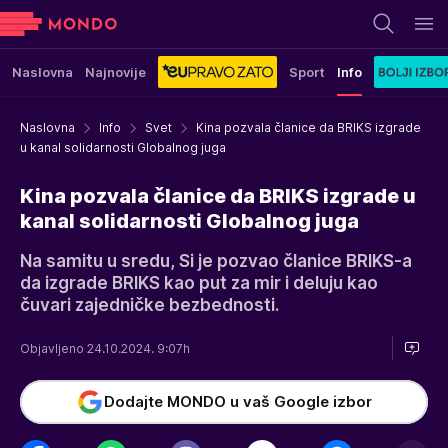
Naslovna
Najnovije
Sport
Info
Naslovna
Info
Svet
Kina pozvala članice da BRIKS izgrade
u kanal solidarnosti Globalnog juga
Kina pozvala članice da BRIKS izgrade u
kanal solidarnosti Globalnog juga
Na samitu u sredu, Si je pozvao članice BRIKS-a
da izgrade BRIKS kao put za mir i deluju kao
čuvari zajedničke bezbednosti.
Objavljeno 24.10.2024. 9:07h
Dodajte MONDO u vaš Google izbor