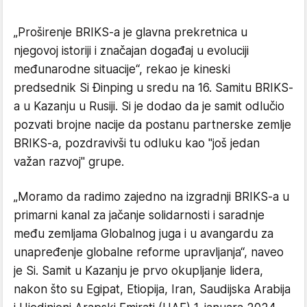
„Proširenje BRIKS-a je glavna prekretnica u
njegovoj istoriji i značajan događaj u evoluciji
međunarodne situacije“, rekao je kineski
predsednik Si Đinping u sredu na 16. Samitu BRIKS-
a u Kazanju u Rusiji. Si je dodao da je samit odlučio
pozvati brojne nacije da postanu partnerske zemlje
BRIKS-a, pozdravivši tu odluku kao "još jedan
važan razvoj" grupe.
„Moramo da radimo zajedno na izgradnji BRIKS-a u
primarni kanal za jačanje solidarnosti i saradnje
među zemljama Globalnog juga i u avangardu za
unapređenje globalne reforme upravljanja“, naveo
je Si. Samit u Kazanju je prvo okupljanje lidera,
nakon što su Egipat, Etiopija, Iran, Saudijska Arabija