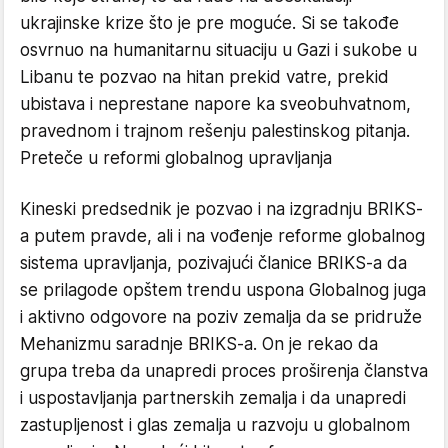
ukrajinske krize što je pre moguće. Si se takođe
osvrnuo na humanitarnu situaciju u Gazi i sukobe u
Libanu te pozvao na hitan prekid vatre, prekid
ubistava i neprestane napore ka sveobuhvatnom,
pravednom i trajnom rešenju palestinskog pitanja.
Preteče u reformi globalnog upravljanja
Kineski predsednik je pozvao i na izgradnju BRIKS-
a putem pravde, ali i na vođenje reforme globalnog
sistema upravljanja, pozivajući članice BRIKS-a da
se prilagode opštem trendu uspona Globalnog juga
i aktivno odgovore na poziv zemalja da se pridruže
Mehanizmu saradnje BRIKS-a. On je rekao da
grupa treba da unapredi proces proširenja članstva
i uspostavljanja partnerskih zemalja i da unapredi
zastupljenost i glas zemalja u razvoju u globalnom