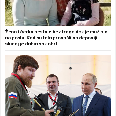
Žena i ćerka nestale bez traga dok je muž bio
na poslu: Kad su telo pronašli na deponiji,
slučaj je dobio šok obrt