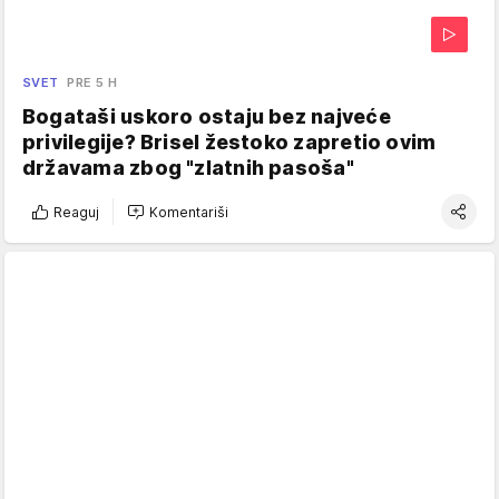
SVET
PRE 5 H
Bogataši uskoro ostaju bez najveće
privilegije? Brisel žestoko zapretio ovim
državama zbog "zlatnih pasoša"
Reaguj
Komentariši