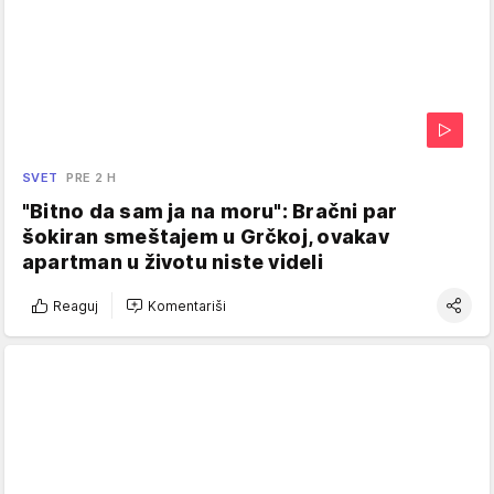
SVET
PRE 2 H
"Bitno da sam ja na moru": Bračni par
šokiran smeštajem u Grčkoj, ovakav
apartman u životu niste videli
Reaguj
Komentariši