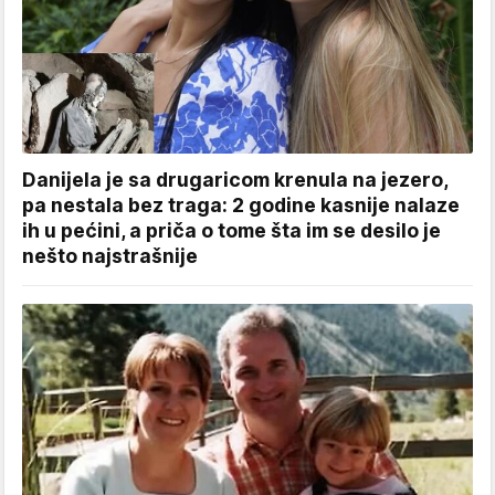
Danijela je sa drugaricom krenula na jezero,
pa nestala bez traga: 2 godine kasnije nalaze
ih u pećini, a priča o tome šta im se desilo je
nešto najstrašnije