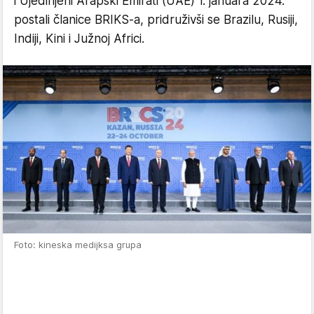
i Ujedinjeni Arapski Emirati (UAE) 1. januara 2024.
postali članice BRIKS-a, pridruživši se Brazilu, Rusiji,
Indiji, Kini i Južnoj Africi.
Foto: kineska medijksa grupa