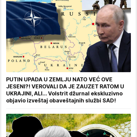
PUTIN UPADA U ZEMLJU NATO VEĆ OVE
JESENI?! VEROVALI DA JE ZAUZET RATOM U
UKRAJINI, ALI... Volstrit džurnal ekskluzivno
objavio izveštaj obaveštajnih službi SAD!