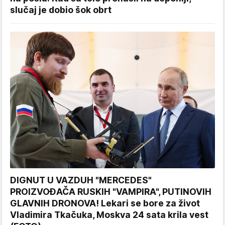
slučaj je dobio šok obrt
DIGNUT U VAZDUH "MERCEDES"
PROIZVOĐAČA RUSKIH "VAMPIRA", PUTINOVIH
GLAVNIH DRONOVA! Lekari se bore za život
Vladimira Tkačuka, Moskva 24 sata krila vest