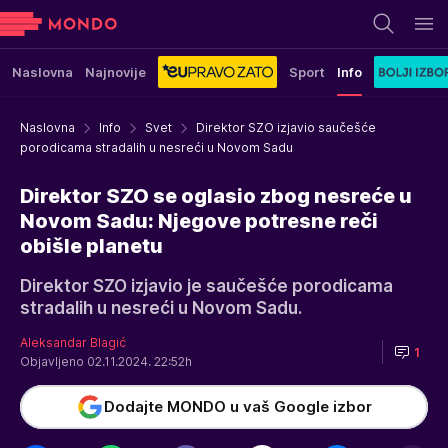
Naslovna
Najnovije
Sport
Info
Naslovna
Info
Svet
Direktor SZO izjavio saučešće
porodicama stradalih u nesreći u Novom Sadu
Direktor SZO se oglasio zbog nesreće u
Novom Sadu: Njegove potresne reči
obišle planetu
Direktor SZO izjavio je saučešće porodicama
stradalih u nesreći u Novom Sadu.
Aleksandar Blagić
1
Objavljeno 02.11.2024. 22:52h
Dodajte MONDO u vaš Google izbor