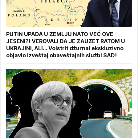
PUTIN UPADA U ZEMLJU NATO VEĆ OVE
JESENI?! VEROVALI DA JE ZAUZET RATOM U
UKRAJINI, ALI... Volstrit džurnal ekskluzivno
objavio izveštaj obaveštajnih službi SAD!