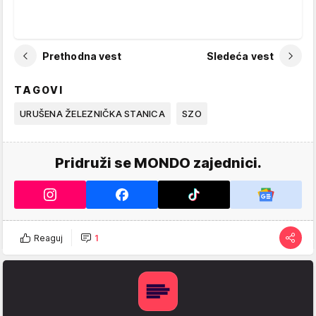
Prethodna vest
Sledeća vest
TAGOVI
URUŠENA ŽELEZNIČKA STANICA
SZO
Pridruži se MONDO zajednici.
Reaguj
1