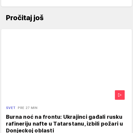
Pročitaj još
SVET
PRE 27 MIN
Burna noć na frontu: Ukrajinci gađali rusku
rafineriju nafte u Tatarstanu, izbili požari u
Donjeckoj oblasti