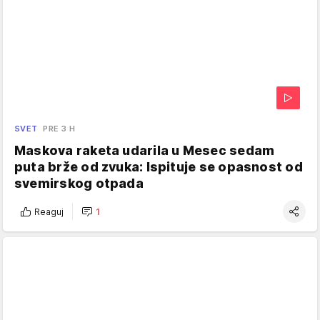
SVET
PRE 3 H
Maskova raketa udarila u Mesec sedam
puta brže od zvuka: Ispituje se opasnost od
svemirskog otpada
Reaguj
1