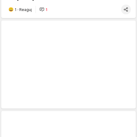
1
·
Reaguj
1