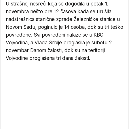
U strašnoj nesreći koja se dogodila u petak 1.
novembra nešto pre 12 časova kada se urušila
nadstrešnica stanične zgrade Železničke stanice u
Novom Sadu, poginulo je 14 osoba, dok su tri teško
povređene. Svi povređeni nalaze se u KBC
Vojvodina, a Vlada Srbije proglasila je subotu 2.
novembar Danom žalosti, dok su na teritoriji
Vojvodine proglašena tri dana žalosti.