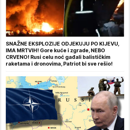
SNAŽNE EKSPLOZIJE ODJEKUJU PO KIJEVU,
IMA MRTVIH! Gore kuće i zgrade, NEBO
CRVENO! Rusi celu noć gađali balističkim
raketama i dronovima, Patriot bi sve rešio!