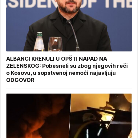
ALBANCI KRENULI U OPŠTI NAPAD NA
ZELENSKOG: Pobesneli su zbog njegovih reči
o Kosovu, u sopstvenoj nemoći najavljuju
ODGOVOR