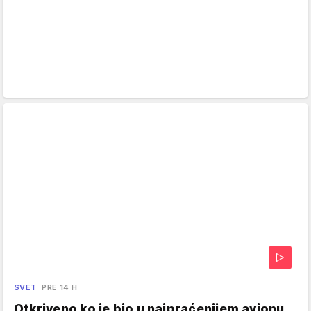
SVET
PRE 14 H
Otkriveno ko je bio u najpraćenijem avionu