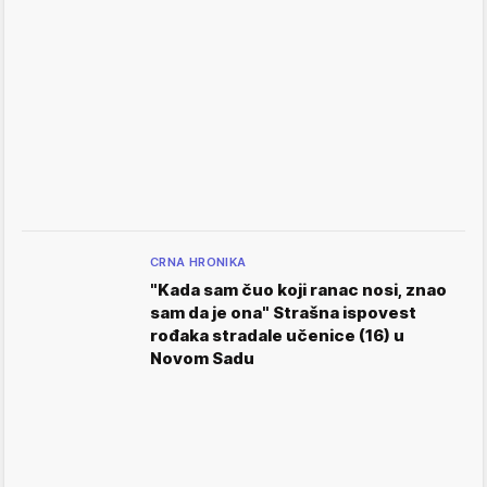
CRNA HRONIKA
"Kada sam čuo koji ranac nosi, znao
sam da je ona" Strašna ispovest
rođaka stradale učenice (16) u
Novom Sadu