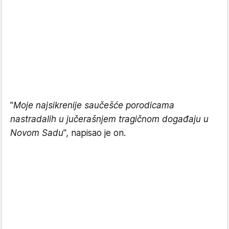
"
Moje najsikrenije saučešće porodicama
nastradalih u jučerašnjem tragičnom događaju u
Novom Sadu
", napisao je on.