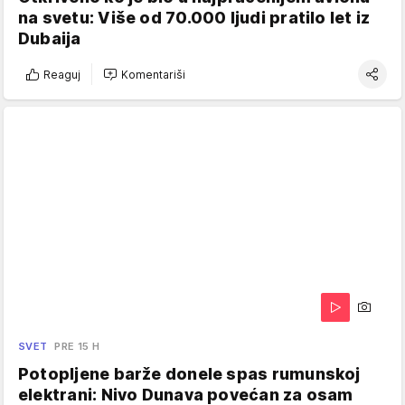
na svetu: Više od 70.000 ljudi pratilo let iz
Dubaija
Reaguj
Komentariši
SVET
PRE 15 H
Potopljene barže donele spas rumunskoj
elektrani: Nivo Dunava povećan za osam