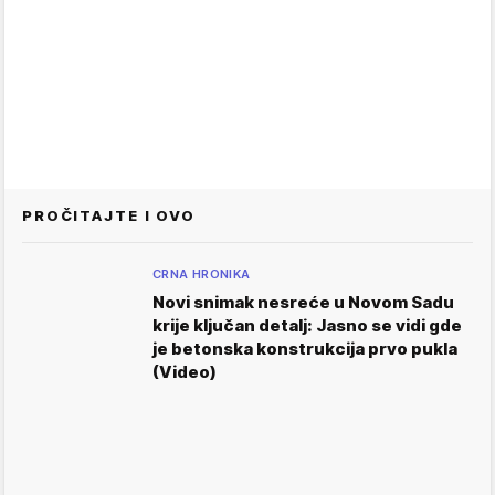
PROČITAJTE I OVO
CRNA HRONIKA
Novi snimak nesreće u Novom Sadu
krije ključan detalj: Jasno se vidi gde
je betonska konstrukcija prvo pukla
(Video)