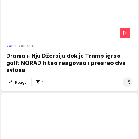
SVET
PRE 10 H
Drama u Nju Džersiju dok je Tramp igrao
golf: NORAD hitno reagovao i presreo dva
aviona
Reaguj
1