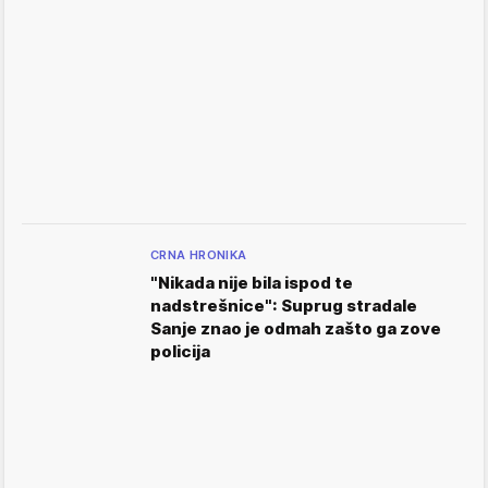
CRNA HRONIKA
"Nikada nije bila ispod te
nadstrešnice": Suprug stradale
Sanje znao je odmah zašto ga zove
policija