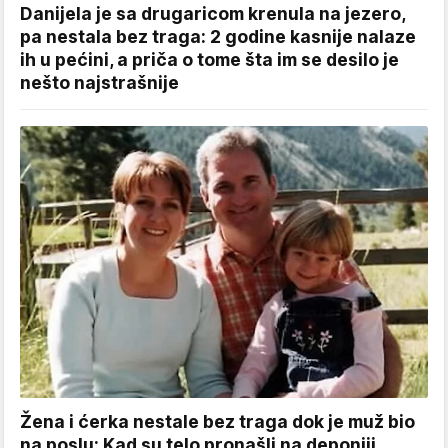
Danijela je sa drugaricom krenula na jezero,
pa nestala bez traga: 2 godine kasnije nalaze
ih u pećini, a priča o tome šta im se desilo je
nešto najstrašnije
Žena i ćerka nestale bez traga dok je muž bio
na poslu: Kad su telo pronašli na deponiji,