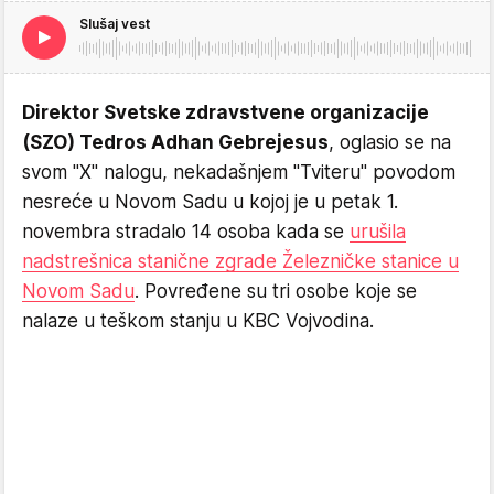
Slušaj vest
Direktor Svetske zdravstvene organizacije
(SZO) Tedros Adhan Gebrejesus
, oglasio se na
svom "X" nalogu, nekadašnjem "Tviteru" povodom
nesreće u Novom Sadu u kojoj je u petak 1.
novembra stradalo 14 osoba kada se
urušila
nadstrešnica stanične zgrade Železničke stanice u
Novom Sadu
. Povređene su tri osobe koje se
nalaze u teškom stanju u KBC Vojvodina.