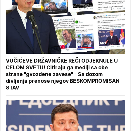
VUČIĆEVE DRŽAVNIČKE REČI ODJEKNULE U
CELOM SVETU! Citiraju ga mediji sa obe
strane "gvozdene zavese" - Sa dozom
divljenja prenose njegov BESKOMPROMISAN
STAV