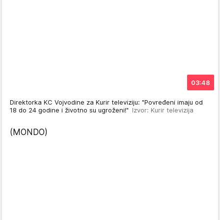
03:48
Direktorka KC Vojvodine za Kurir televiziju: "Povređeni imaju od
18 do 24 godine i životno su ugroženi!"
Izvor: Kurir televizija
(MONDO)