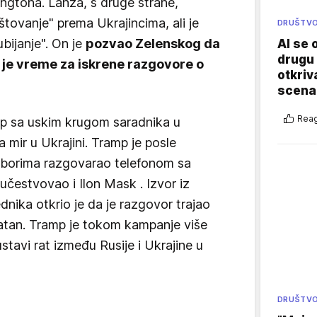
šingtona. Lanza, s druge strane,
ovanje" prema Ukrajincima, ali je
DRUŠTV
bijanje". On je
pozvao Zelenskog da
AI se 
drugu 
a je vreme za iskrene razgovore o
otkriv
scenar
Reag
mp sa uskim krugom saradnika u
za mir u Ukrajini. Tramp je posle
zborima razgovarao telefonom sa
učestvovao i Ilon Mask . Izvor iz
nika otkrio je da je razgovor trajao
ijatan. Tramp je tokom kampanje više
tavi rat između Rusije i Ukrajine u
DRUŠTV