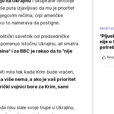
iju na Ukrajinu
i okupirane teritorije
še puta izjavljivao da mu je prioritet
njegovim rečima, crpi američke
 kako to namerava da postigne.
DRUŠTV
"Pljus
olitički savetnik od predsedničke
nije u 
 pomenuo istočnu Ukrajinu, ali smatra
potre
lna" i za BBC je rekao da to "nije
Reag
iti mira tek kada Krim bude vraćen,
 više nema, a ako je vaš prioritet
rički vojnici bore za Krim, sami
 nisu slale svoje trupe u Ukrajinu,