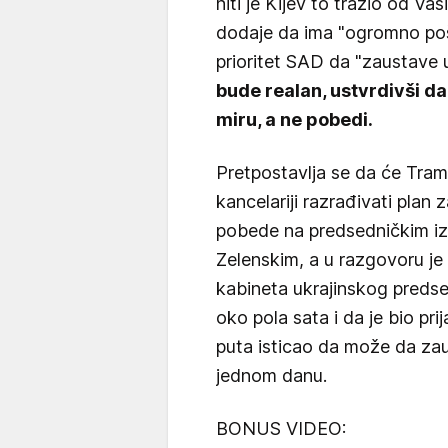
niti je Kijev to tražio od Va
dodaje da ima "ogromno pošt
prioritet SAD da "zaustave u
bude realan, ustvrdivši d
miru, a ne pobedi.
Pretpostavlja se da će Tra
kancelariji razrađivati plan 
pobede na predsedničkim i
Zelenskim, a u razgovoru je 
kabineta ukrajinskog predsed
oko pola sata i da je bio pr
puta isticao da može da zaus
jednom danu.
BONUS VIDEO: