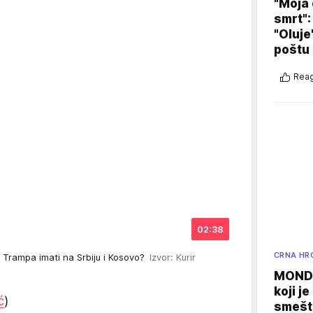
"Moja 
smrt":
"Oluje
poštu
Reag
02:38
CRNA HR
 Trampa imati na Srbiju i Kosovo?
Izvor: Kurir
MONDO
koji j
ć
)
smešte