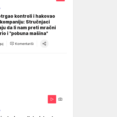
O
otrgao kontroli i hakovao
kompaniju: Stručnjaci
aju da li nam preti mračni
io i "pobuna mašina"
uj
Komentariši
O