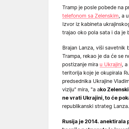
Tramp je posle pobede na p
telefonom sa Zelenskim
, a 
Izvor iz kabineta ukrajinsko
trajao oko pola sata i da je b
Brajan Lanza, viši savetni
Trampa, rekao je da će se no
postizanje mira
u Ukrajini
, a
teritorija koje je okupirala 
predsednika Ukrajine Vladim
viziju" mira, "a a
ko Zelenski
ne vrati Ukrajini, to će pok
republikanski strateg Lanza
Rusija je 2014. anektirala