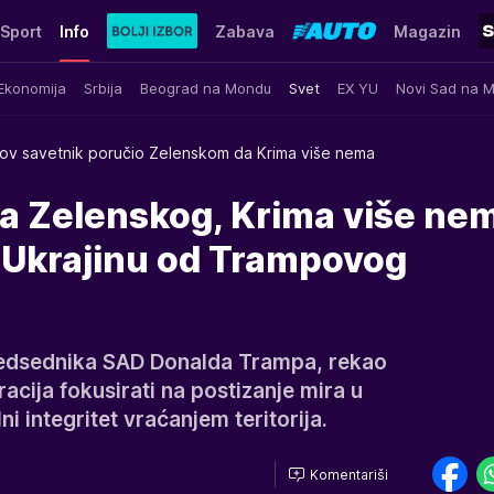
Sport
Info
Zabava
Magazin
Ekonomija
Srbija
Beograd na Mondu
Svet
EX YU
Novi Sad na 
ov savetnik poručio Zelenskom da Krima više nema
a Zelenskog, Krima više nem
 Ukrajinu od Trampovog
redsednika SAD Donalda Trampa, rekao
acija fokusirati na postizanje mira u
lni integritet vraćanjem teritorija.
Komentariši