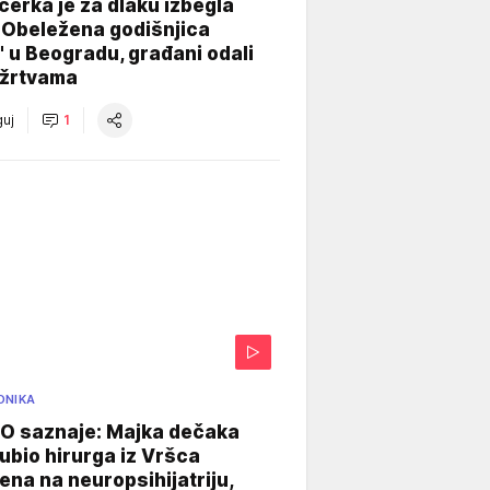
ćerka je za dlaku izbegla
 Obeležena godišnjica
" u Beogradu, građani odali
 žrtvama
uj
1
ONIKA
 saznaje: Majka dečaka
e ubio hirurga iz Vršca
na na neuropsihijatriju,