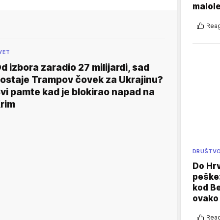
malole
Reag
VET
d izbora zaradio 27 milijardi, sad
ostaje Trampov čovek za Ukrajinu?
vi pamte kad je blokirao napad na
rim
DRUŠTV
Do Hr
peške
kod B
ovako 
Reag