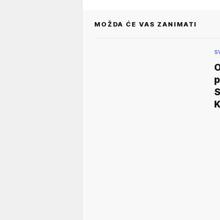
MOŽDA ĆE VAS ZANIMATI
S
O
p
S
K