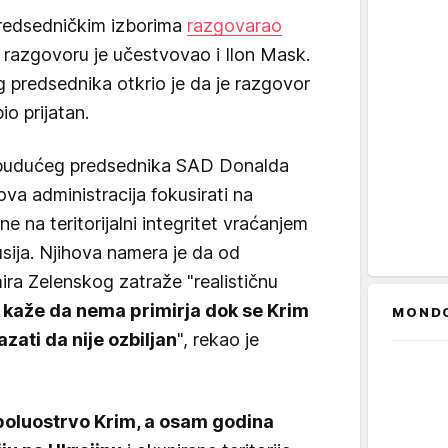
redsedničkim izborima
razgovarao
u razgovoru je učestvovao i Ilon Mask.
g predsednika otkrio je da je razgovor
io prijatan.
k budućeg predsednika SAD Donalda
va administracija fokusirati na
 ne na teritorijalni integritet vraćanjem
Rusija. Njihova namera je da od
ira Zelenskog zatraže "realističnu
 kaže da nema primirja dok se Krim
MOND
azati da nije ozbiljan
", rekao je
.
 poluostrvo Krim, a osam godina