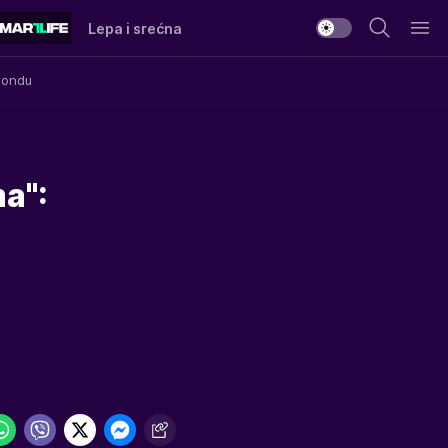
Lepa i srećna
Mondu
a":