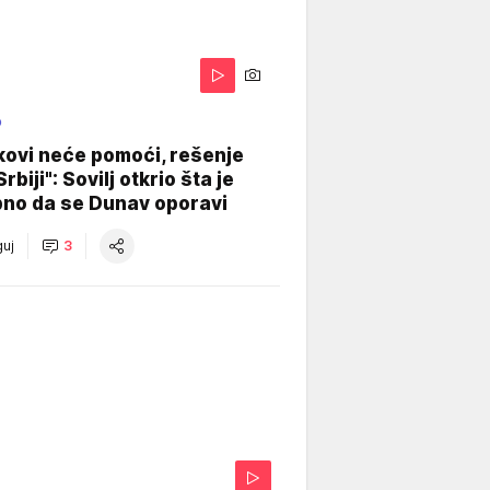
O
kovi neće pomoći, rešenje
Srbiji": Sovilj otkrio šta je
bno da se Dunav oporavi
uj
3