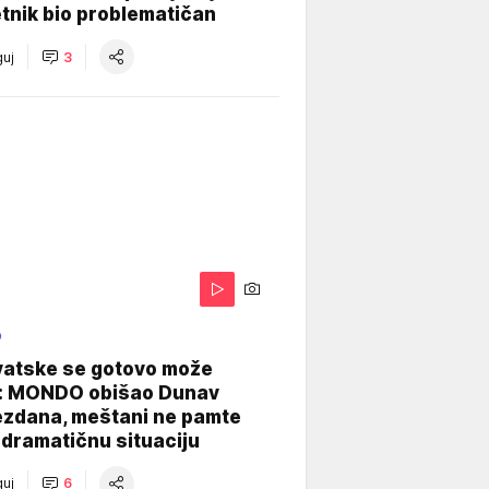
tnik bio problematičan
uj
3
O
vatske se gotovo može
: MONDO obišao Dunav
ezdana, meštani ne pamte
dramatičnu situaciju
uj
6