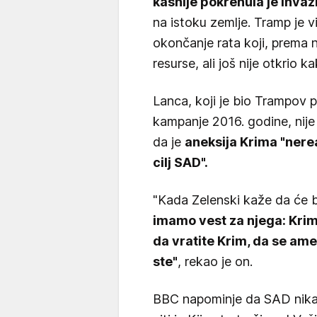
kasnije pokrenula je invaz
na istoku zemlje. Tramp je vi
okončanje rata koji, prema 
resurse, ali još nije otkrio
Lanca, koji je bio Trampov p
kampanje 2016. godine, nije
da je
aneksija Krima "nerea
cilj SAD".
"Kada Zelenski kaže da će b
imamo vest za njega: Krima
da vratite Krim, da se ame
ste"
, rekao je on.
BBC napominje da SAD nikada