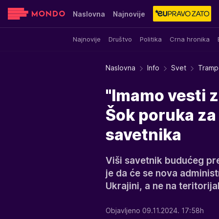
Naslovna
Najnovije
Najnovije
Društvo
Politika
Crna hronika
Sensa
Stvar ukusa
Yumama
Naslovna
Info
Svet
Tramp
"Imamo vesti z
Šok poruka za
savetnika
Viši savetnik budućeg p
je da će se nova administr
Ukrajini, a ne na teritorija
Objavljeno 09.11.2024. 17:58h