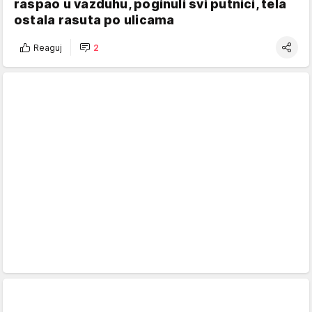
raspao u vazduhu, poginuli svi putnici, tela
ostala rasuta po ulicama
Reaguj
2