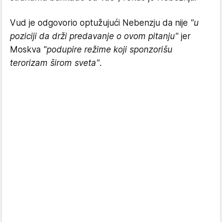
Vud je odgovorio optužujući Nebenzju da nije
"u
poziciji da drži predavanje o ovom pitanju"
jer
Moskva
"podupire režime koji sponzorišu
terorizam širom sveta"
.