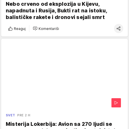
Nebo crveno od eksplozija u Kijevu,
napadnuta i Rusija, Bukti rat na istoku,
balističke rakete i dronovi sejali smrt
Reaguj
Komentariši
SVET
PRE 2 H
Misterija Lokerbija: Avion sa 270 ljudi se