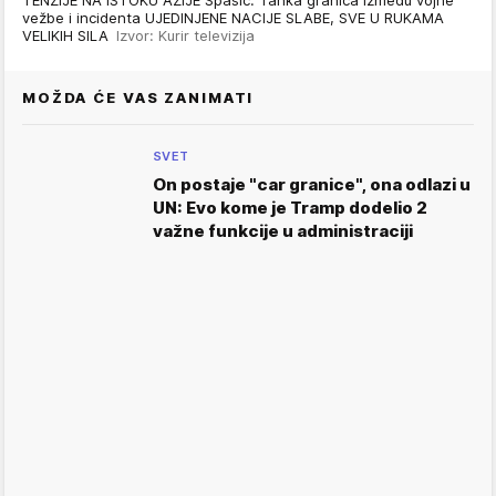
TENZIJE NA ISTOKU AZIJE Spasić: Tanka granica između vojne
vežbe i incidenta UJEDINJENE NACIJE SLABE, SVE U RUKAMA
VELIKIH SILA
Izvor: Kurir televizija
MOŽDA ĆE VAS ZANIMATI
SVET
On postaje "car granice", ona odlazi u
UN: Evo kome je Tramp dodelio 2
važne funkcije u administraciji