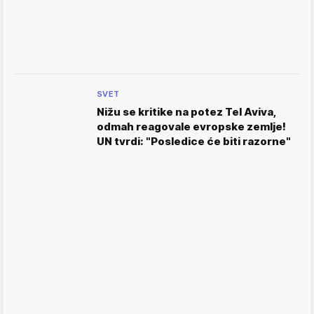
SVET
Nižu se kritike na potez Tel Aviva,
odmah reagovale evropske zemlje!
UN tvrdi: "Posledice će biti razorne"