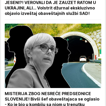
JESENI?! VEROVALI DA JE ZAUZET RATOM U
UKRAJINI, ALI... Volstrit džurnal ekskluzivno
objavio izveštaj obaveštajnih službi SAD!
MISTERIJA ZBOG NESREĆE PREDSEDNICE
SLOVENIJE! Bivši šef obaveštajaca se oglasio
- Ko je bio u kombiju sa njom u trenutku