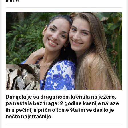
Danijela je sa drugaricom krenula na jezero,
pa nestala bez traga: 2 godine kasnije nalaze
ih u pećini, a priča o tome šta im se desilo je
nešto najstrašnije