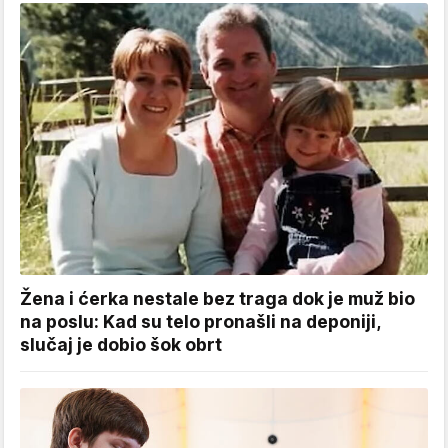
Žena i ćerka nestale bez traga dok je muž bio
na poslu: Kad su telo pronašli na deponiji,
slučaj je dobio šok obrt