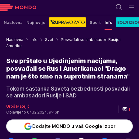
Naslovna
Najnovije
Sport
Info
Naslovna
Info
Svet
Posvađali se ambasadori Rusije i
Amerike
Sve prštalo u Ujedinjenim nacijama,
posvađali se Rus i Amerikanac! "Drago
nam je što smo na suprotnim stranama"
Tokom sastanka Saveta bezbednosti posvađali
se ambasadori Rusije i SAD.
Uroš Matejić
1
Objavljeno 04.12.2024. 9:46h
Dodajte MONDO u vaš Google izbor