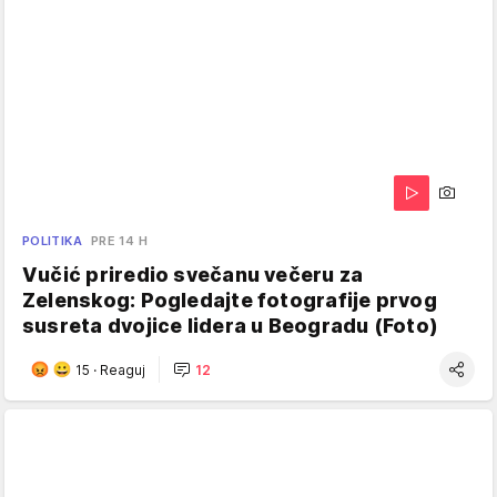
POLITIKA
PRE 14 H
Vučić priredio svečanu večeru za
Zelenskog: Pogledajte fotografije prvog
susreta dvojice lidera u Beogradu (Foto)
15
·
Reaguj
12