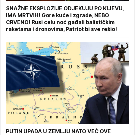
SNAŽNE EKSPLOZIJE ODJEKUJU PO KIJEVU,
IMA MRTVIH! Gore kuće i zgrade, NEBO
CRVENO! Rusi celu noć gađali balističkim
raketama i dronovima, Patriot bi sve rešio!
PUTIN UPADA U ZEMLJU NATO VEĆ OVE