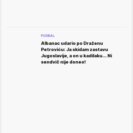
FUDBAL
Albanac udario po Draženu
Petroviću: Ja skidam zastavu
Jugoslavije, a on u kadilaku... Ni
sendvič nije doneo!