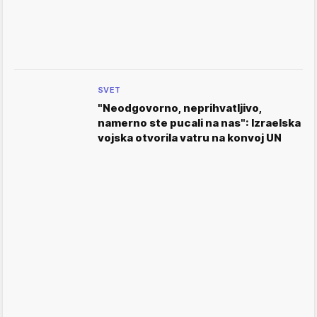
SVET
"Neodgovorno, neprihvatljivo,
namerno ste pucali na nas": Izraelska
vojska otvorila vatru na konvoj UN