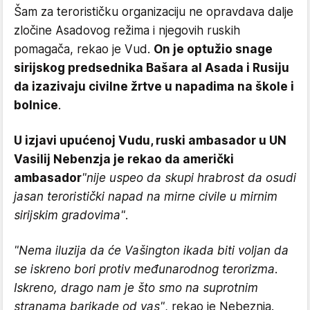
Šam za terorističku organizaciju ne opravdava dalje
zločine Asadovog režima i njegovih ruskih
pomagača, rekao je Vud.
On je optužio snage
sirijskog predsednika Bašara al Asada i Rusiju
da izazivaju civilne žrtve u napadima na škole i
bolnice
.
U izjavi upućenoj Vudu, ruski ambasador u UN
Vasilij Nebenzja je rekao da američki
ambasador
"nije uspeo da skupi hrabrost da osudi
jasan teroristički napad na mirne civile u mirnim
sirijskim gradovima"
.
"Nema iluzija da će Vašington ikada biti voljan da
se iskreno bori protiv međunarodnog terorizma.
Iskreno, drago nam je što smo na suprotnim
stranama barikade od vas"
, rekao je Nebeznja.