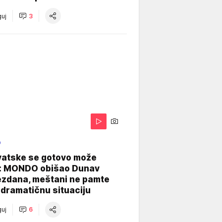
uj
3
O
vatske se gotovo može
: MONDO obišao Dunav
ezdana, meštani ne pamte
dramatičnu situaciju
uj
6