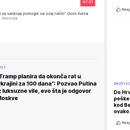
07:21
Reag
 su joj sankcije pomogle na ovaj način" Gosti Kurira
r televizija
VET
Tramp planira da okonča rat u
krajini za 100 dana": Pozvao Putina
DRUŠTV
z luksuzne vile, evo šta je odgovor
Do Hr
Moskve
peške
kod B
ovako 
Reag