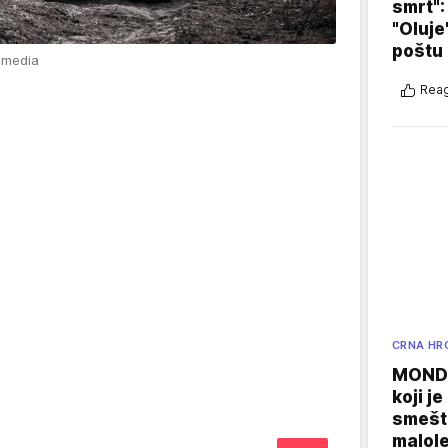
smrt":
"Oluje
poštu
fimedia
Reag
CRNA HR
MONDO
koji j
smešte
malole