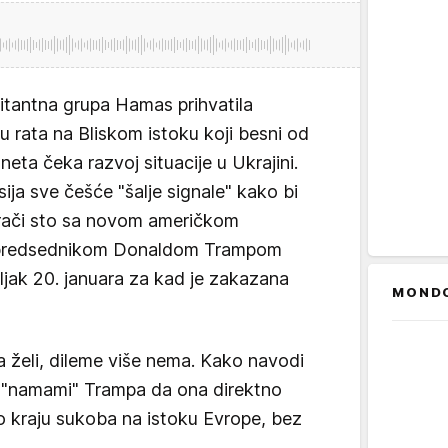
litantna grupa Hamas prihvatila
u rata na Bliskom istoku koji besni od
neta čeka razvoj situacije u Ukrajini.
sija sve češće "šalje signale" kako bi
rači sto sa novom američkom
a predsednikom Donaldom Trampom
ljak 20. januara za kad je zakazana
MOND
 želi, dileme više nema. Kako navodi
 "namami" Trampa da ona direktno
 kraju sukoba na istoku Evrope, bez