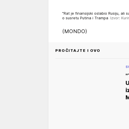
"Rat je finansijski oslabio Rusiju, ali
o susretu Putina i Trampa
Izvor: Kuri
(MONDO)
PROČITAJTE I OVO
S
"
U
i