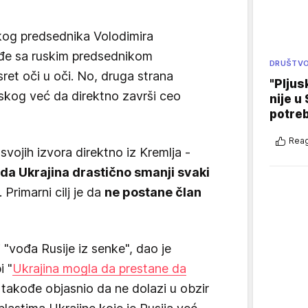
skog predsednika Volodimira
ađe sa ruskim predsednikom
DRUŠTV
ret oči u oči. No, druga strana
"Pljus
enskog već da direktno završi ceo
nije u 
potre
Reag
vojih izvora direktno iz Kremlja -
 da Ukrajina drastično smanji svaki
. Primarni cilj je da
ne postane član
 "vođa Rusije iz senke", dao je
i "
Ukrajina mogla da prestane da
e takođe objasnio da ne dolazi u obzir