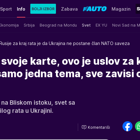
Sport
Info
Zabava
Magazin
Ekonomija
Srbija
Beograd na Mondu
Svet
EX YU
Novi Sad na 
Rusije za kraj rata je da Ukrajina ne postane član NATO saveza
svoje karte, ovo je uslov za 
 samo jedna tema, sve zavisi 
a Bliskom istoku, svet sa
log rata u Ukrajini.
Komentariši