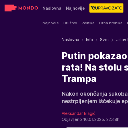
Naslovna
Najnovije
Najnovije
Društvo
Politika
Crna hronika
Sensa
Stvar ukusa
Yumama
Naslovna
Info
Svet
Uslov 
Putin pokazao 
rata! Na stolu
Trampa
Nakon okončanja sukoba n
nestrpljenjem iščekuje epi
Aleksandar Blagić
Objavljeno 16.01.2025. 22:48h