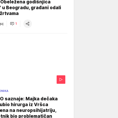
 Obeležena godišnjica
" u Beogradu, građani odali
 žrtvama
uj
1
ONIKA
 saznaje: Majka dečaka
e ubio hirurga iz Vršca
na na neuropsihijatriju,
tnik bio problematičan