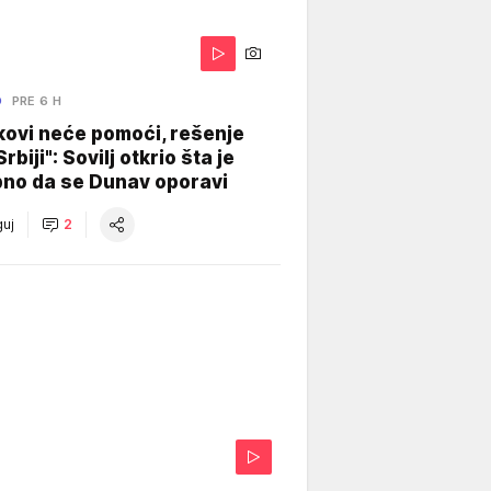
O
PRE 6 H
kovi neće pomoći, rešenje
Srbiji": Sovilj otkrio šta je
bno da se Dunav oporavi
uj
2