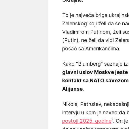
To je najveća briga ukrajin
Zelenskog koji želi da se n
Vladimirom Putinom, želi sus
(Putin), ne želi da vidi Zel
posao sa Amerikancima.
Kako "Blumberg" saznaje iz s
glavni uslov Moskve jeste
kontakt sa NATO savezom
Alijanse
.
Nikolaj Patrušev, nekadašnji
intervju u kom je naveo da b
postoji 2025. godine
". On j