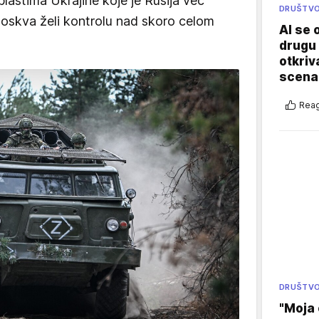
lastima Ukrajine koje je Rusija već
DRUŠTV
Moskva želi kontrolu nad skoro celom
AI se 
drugu 
otkriv
scenar
Reag
DRUŠTV
"Moja 