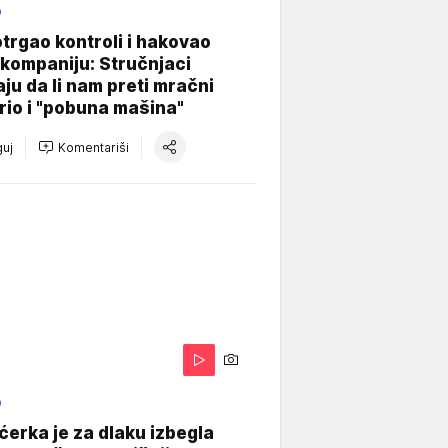
O
otrgao kontroli i hakovao
kompaniju: Stručnjaci
aju da li nam preti mračni
io i "pobuna mašina"
uj
Komentariši
O
ćerka je za dlaku izbegla