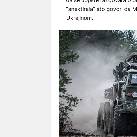
da se uopšte razgovara o ob
"anektirala" što govori da 
Ukrajinom.