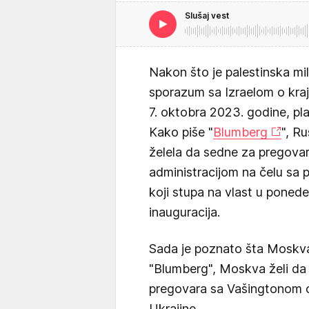
Slušaj vest
Nakon što je palestinska mi
sporazum sa Izraelom o kraj
7. oktobra 2023. godine, pla
Kako piše "
Blumberg
", Ru
želela da sedne za pregova
administracijom na čelu s
koji stupa na vlast u ponede
inauguracija.
Sada je poznato šta Moskva
"Blumberg", Moskva želi da
pregovara sa Vašingtonom o
Ukrajine.