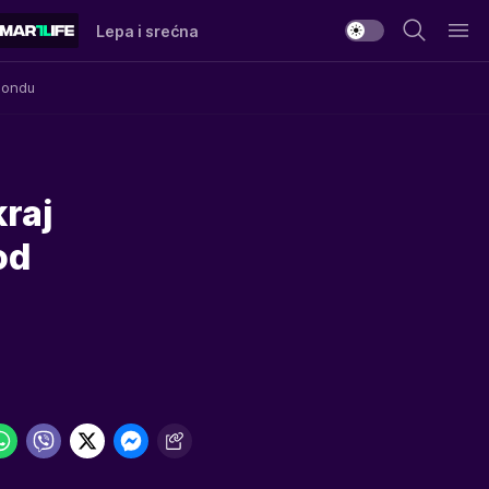
Lepa i srećna
Mondu
kraj
od