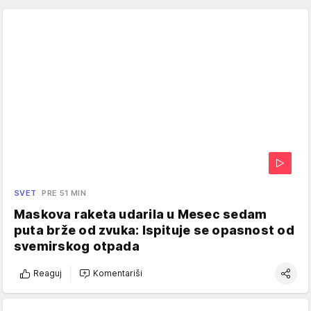
SVET
PRE 51 MIN
Maskova raketa udarila u Mesec sedam
puta brže od zvuka: Ispituje se opasnost od
svemirskog otpada
Reaguj
Komentariši