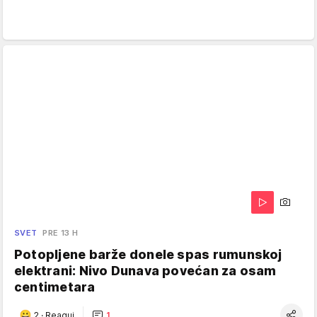
SVET
PRE 13 H
Potopljene barže donele spas rumunskoj
elektrani: Nivo Dunava povećan za osam
centimetara
2
·
Reaguj
1