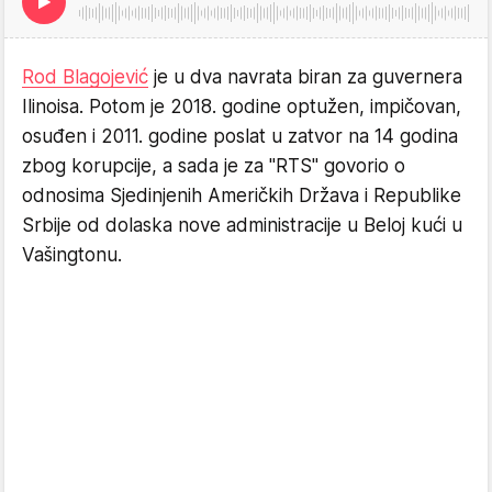
Rod Blagojević
je u dva navrata biran za guvernera
Ilinoisa. Potom je 2018. godine optužen, impičovan,
osuđen i 2011. godine poslat u zatvor na 14 godina
zbog korupcije, a sada je za "RTS" govorio o
odnosima Sjedinjenih Američkih Država i Republike
Srbije od dolaska nove administracije u Beloj kući u
Vašingtonu.