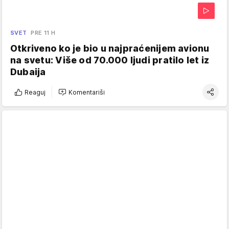
SVET
PRE 11 H
Otkriveno ko je bio u najpraćenijem avionu
na svetu: Više od 70.000 ljudi pratilo let iz
Dubaija
Reaguj
Komentariši