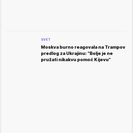
SVET
Moskva burno reagovala na Trampov
predlog za Ukrajinu: "Bolje je ne
pružati nikakvu pomoć Kijevu"