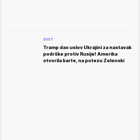
SVET
Tramp dao uslov Ukrajini za nastavak
podrške protiv Rusije! Amerika
otvorila karte, na potezu Zelenski