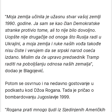
"
Moja zemlja učinila je užasnu stvar vašoj zemlji
1990. godine. Ja sam se kao član Demokratske
stranke protivio tome, ali to nije bilo dovoljno.
Uopšte nije drugačije od onoga što Rusija radi u
Ukrajini, a moja zemlja i ruke naših vođa takođe
nisu čiste i verujem da se srpski narod oseća
izdano. Mislim da će upravo predsednik Tramp
raditi na poboljšanju odnosa naših zemalja
",
dodao je Blagojević.
Potom se osvrnuo i na nedavno gostovanje u
podkastu kod Džoa Rogana. Tada je pričao o
bombardovanju Jugoslavije 1999.
"
Rogana prati mnogo ljudi iz Sjedinjenih Američkih