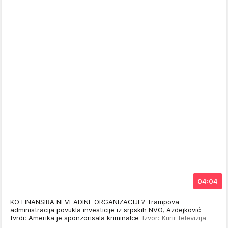
04:04
KO FINANSIRA NEVLADINE ORGANIZACIJE? Trampova
administracija povukla investicije iz srpskih NVO, Azdejković
tvrdi: Amerika je sponzorisala kriminalce
Izvor: Kurir televizija