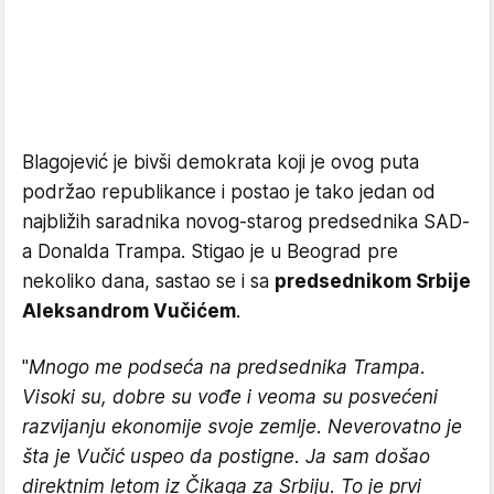
Blagojević je bivši demokrata koji je ovog puta
podržao republikance i postao je tako jedan od
najbližih saradnika novog-starog predsednika SAD-
a Donalda Trampa. Stigao je u Beograd pre
nekoliko dana, sastao se i sa
predsednikom Srbije
Aleksandrom Vučićem
.
"
Mnogo me podseća na predsednika Trampa.
Visoki su, dobre su vođe i veoma su posvećeni
razvijanju ekonomije svoje zemlje. Neverovatno je
šta je Vučić uspeo da postigne. Ja sam došao
direktnim letom iz Čikaga za Srbiju. To je prvi