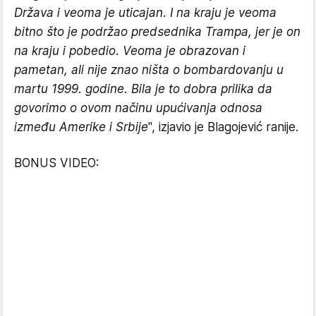
Država i veoma je uticajan. I na kraju je veoma
bitno što je podržao predsednika Trampa, jer je on
na kraju i pobedio. Veoma je obrazovan i
pametan, ali nije znao ništa o bombardovanju u
martu 1999. godine. Bila je to dobra prilika da
govorimo o ovom načinu upućivanja odnosa
između Amerike i Srbije
", izjavio je Blagojević ranije.
BONUS VIDEO: