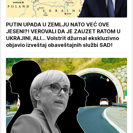
PUTIN UPADA U ZEMLJU NATO VEĆ OVE
JESENI?! VEROVALI DA JE ZAUZET RATOM U
UKRAJINI, ALI... Volstrit džurnal ekskluzivno
objavio izveštaj obaveštajnih službi SAD!