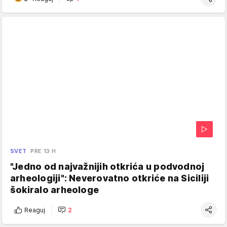
SVET
PRE 13 H
"Jedno od najvažnijih otkrića u podvodnoj
arheologiji": Neverovatno otkriće na Siciliji
šokiralo arheologe
Reaguj
2