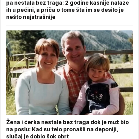
pa nestala bez traga: 2 godine kasnije nalaze
ih u pećini, a priča o tome šta im se desilo je
nešto najstrašnije
Žena i ćerka nestale bez traga dok je muž bio
na poslu: Kad su telo pronašli na deponiji,
slučaj je dobio šok obrt