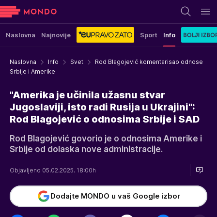
Naslovna
Najnovije
Sport
Info
Naslovna
Info
Svet
Rod Blagojević komentarisao odnose
Srbije i Amerike
"Amerika je učinila užasnu stvar
Jugoslaviji, isto radi Rusija u Ukrajini":
Rod Blagojević o odnosima Srbije i SAD
Rod Blagojević govorio je o odnosima Amerike i
Srbije od dolaska nove administracije.
Objavljeno 05.02.2025. 18:00h
Dodajte MONDO u vaš Google izbor