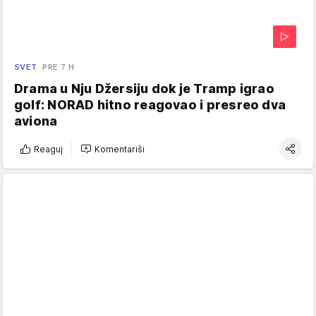
SVET
PRE 7 H
Drama u Nju Džersiju dok je Tramp igrao
golf: NORAD hitno reagovao i presreo dva
aviona
Reaguj
Komentariši