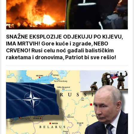
SNAŽNE EKSPLOZIJE ODJEKUJU PO KIJEVU,
IMA MRTVIH! Gore kuće i zgrade, NEBO
CRVENO! Rusi celu noć gađali balističkim
raketama i dronovima, Patriot bi sve rešio!