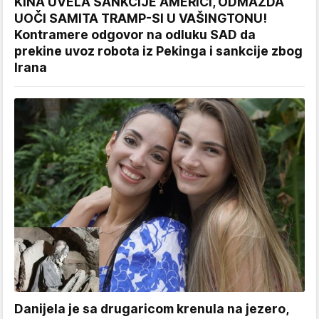
KINA UVELA SANKCIJE AMERICI, ODMAZDA
UOČI SAMITA TRAMP-SI U VAŠINGTONU!
Kontramere odgovor na odluku SAD da
prekine uvoz robota iz Pekinga i sankcije zbog
Irana
Danijela je sa drugaricom krenula na jezero,