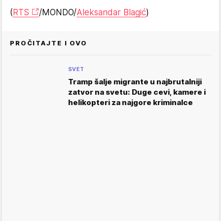
(
RTS
/MONDO/
Aleksandar Blagić
)
PROČITAJTE I OVO
SVET
Tramp šalje migrante u najbrutalniji
zatvor na svetu: Duge cevi, kamere i
helikopteri za najgore kriminalce