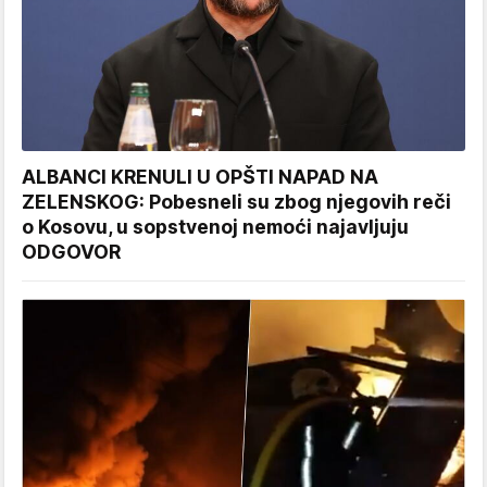
ALBANCI KRENULI U OPŠTI NAPAD NA
ZELENSKOG: Pobesneli su zbog njegovih reči
o Kosovu, u sopstvenoj nemoći najavljuju
ODGOVOR