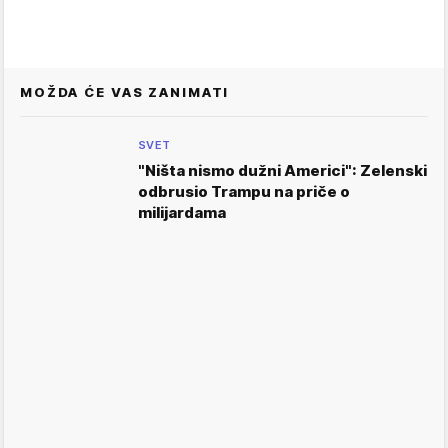
MOŽDA ĆE VAS ZANIMATI
SVET
"Ništa nismo dužni Americi": Zelenski
odbrusio Trampu na priče o
milijardama