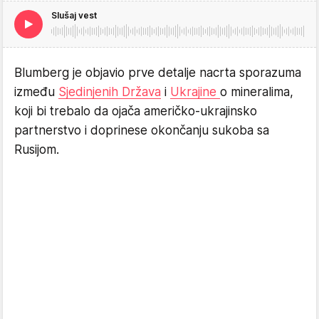
Slušaj vest
Blumberg je objavio prve detalje nacrta sporazuma
između
Sjedinjenih Država
i
Ukrajine
o mineralima,
koji bi trebalo da ojača američko-ukrajinsko
partnerstvo i doprinese okončanju sukoba sa
Rusijom.