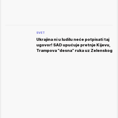
SVET
Ukrajina ni u ludilu neće potpisati taj
ugovor! SAD upućuje pretnje Kijevu,
Trampova "desna" ruka uz Zelenskog