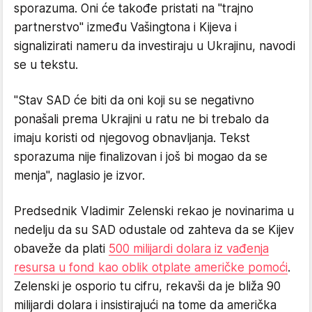
sporazuma. Oni će takođe pristati na "trajno
partnerstvo" između Vašingtona i Kijeva i
signalizirati nameru da investiraju u Ukrajinu, navodi
se u tekstu.
"Stav SAD će biti da oni koji su se negativno
ponašali prema Ukrajini u ratu ne bi trebalo da
imaju koristi od njegovog obnavljanja. Tekst
sporazuma nije finalizovan i još bi mogao da se
menja", naglasio je izvor.
Predsednik Vladimir Zelenski rekao je novinarima u
nedelju da su SAD odustale od zahteva da se Kijev
obaveže da plati
500 milijardi dolara iz vađenja
resursa u fond kao oblik otplate američke pomoći
.
Zelenski je osporio tu cifru, rekavši da je bliža 90
milijardi dolara i insistirajući na tome da američka