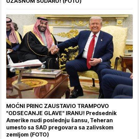
UŽASNOM SUDARU! (FOTO)
MOĆNI PRINC ZAUSTAVIO TRAMPOVO
"ODSECANJE GLAVE" IRANU! Predsednik
Amerike nudi poslednju šansu, Teheran
umesto sa SAD pregovara sa zalivskom
zemljom (FOTO)