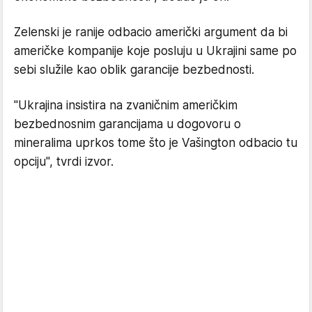
Zelenski je ranije odbacio američki argument da bi
američke kompanije koje posluju u Ukrajini same po
sebi služile kao oblik garancije bezbednosti.
"Ukrajina insistira na zvaničnim američkim
bezbednosnim garancijama u dogovoru o
mineralima uprkos tome što je Vašington odbacio tu
opciju", tvrdi izvor.