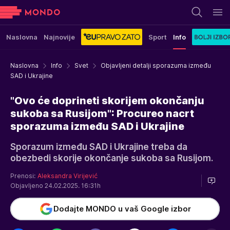
Naslovna
Najnovije
Sport
Info
Naslovna
Info
Svet
Objavljeni detalji sporazuma između
SAD i Ukrajine
"Ovo će doprineti skorijem okončanju
sukoba sa Rusijom": Procureo nacrt
sporazuma između SAD i Ukrajine
Sporazum između SAD i Ukrajine treba da
obezbedi skorije okončanje sukoba sa Rusijom.
Prenosi:
Aleksandra Virijević
Objavljeno 24.02.2025. 16:31h
Dodajte MONDO u vaš Google izbor