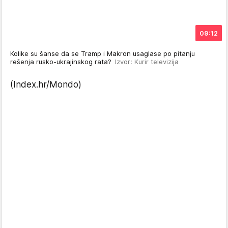
09:12
Kolike su šanse da se Tramp i Makron usaglase po pitanju
rešenja rusko-ukrajinskog rata?
Izvor: Kurir televizija
(Index.hr/Mondo)