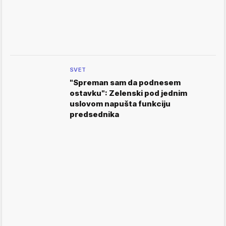
SVET
"Spreman sam da podnesem
ostavku": Zelenski pod jednim
uslovom napušta funkciju
predsednika