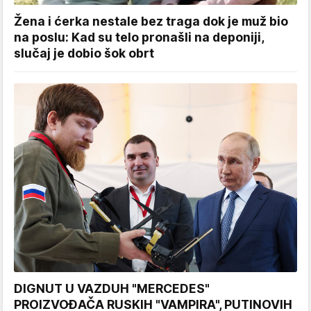
Žena i ćerka nestale bez traga dok je muž bio
na poslu: Kad su telo pronašli na deponiji,
slučaj je dobio šok obrt
DIGNUT U VAZDUH "MERCEDES"
PROIZVOĐAČA RUSKIH "VAMPIRA", PUTINOVIH