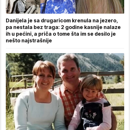
Danijela je sa drugaricom krenula na jezero,
pa nestala bez traga: 2 godine kasnije nalaze
ih u pećini, a priča o tome šta im se desilo je
nešto najstrašnije