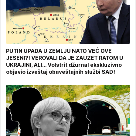
PUTIN UPADA U ZEMLJU NATO VEĆ OVE
JESENI?! VEROVALI DA JE ZAUZET RATOM U
UKRAJINI, ALI... Volstrit džurnal ekskluzivno
objavio izveštaj obaveštajnih službi SAD!