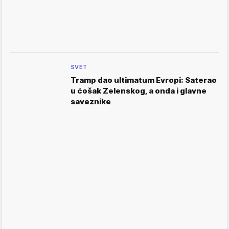
SVET
Tramp dao ultimatum Evropi: Saterao
u ćošak Zelenskog, a onda i glavne
saveznike