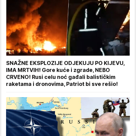
SNAŽNE EKSPLOZIJE ODJEKUJU PO KIJEVU,
IMA MRTVIH! Gore kuće i zgrade, NEBO
CRVENO! Rusi celu noć gađali balističkim
raketama i dronovima, Patriot bi sve rešio!