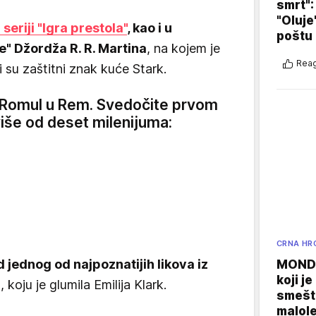
smrt":
"Oluje
 seriji "Igra prestola"
, kao i u
poštu
re" Džordža R. R. Martina
, na kojem je
Reag
i su zaštitni znak kuće Stark.
 Romul u Rem. Svedočite prvom
više od deset milenijuma:
CRNA HR
d jednog od najpoznatijih likova iz
MONDO
koji j
n
, koju je glumila Emilija Klark.
smešte
malole