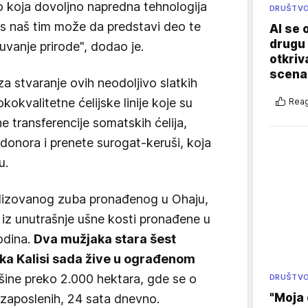
o koja dovoljno napredna tehnologija
DRUŠTV
as naš tim može da predstavi deo te
AI se 
drugu 
očuvanje prirode", dodao je.
otkriv
scenar
a stvaranje ovih neodoljivo slatkih
okvalitetne ćelijske linije koje su
Reag
 transferencije somatskih ćelija,
 donora i prenete surogat-keruši, koja
u.
ilizovanog zuba pronađenog u Ohaju,
 iz unutrašnje ušne kosti pronađene u
odina.
Dva mužjaka stara šest
nka Kalisi sada žive u ograđenom
ine preko 2.000 hektara, gde se o
DRUŠTV
"Moja 
 zaposlenih, 24 sata dnevno.