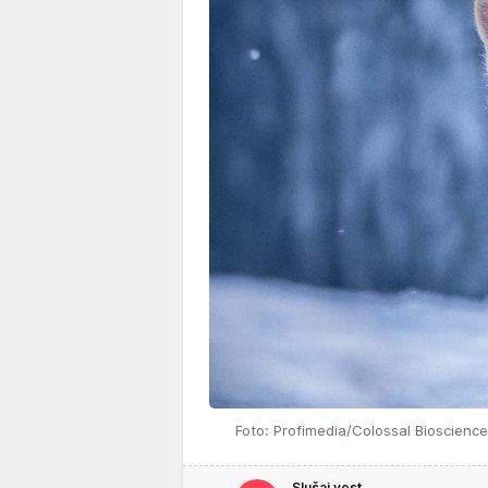
Foto: Profimedia/Colossal Biosciences
Slušaj vest