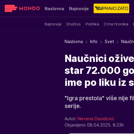
Naslovna
Najnovije
Najnovije
Društvo
Politika
Crna hronika
Sensa
Stvar ukusa
Yumama
Naslovna
Info
Svet
Naučni
Naučnici ožive
star 72.000 go
ime po liku iz s
"Igra prestola" više nije f
serije.
Autor:
Nevena Davidović
Objavljeno 08.04.2025. 8:23h