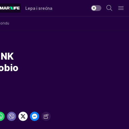
Lepa i srećna
Mondu
 DNK
obio