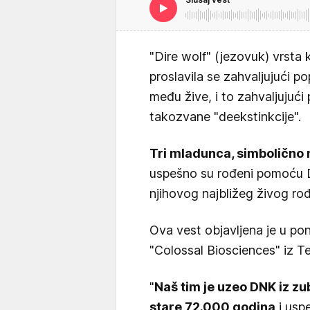
"Dire wolf" (jezovuk) vrsta 
proslavila se zahvaljujući po
među žive, i to zahvaljujuć
takozvane "deekstinkcije".
Tri mladunca, simbolično 
uspešno su rođeni pomoću D
njihovog najbližeg živog ro
Ova vest objavljena je u po
"Colossal Biosciences" iz T
"
Naš tim je uzeo DNK iz zu
stare 72.000 godina
i usp