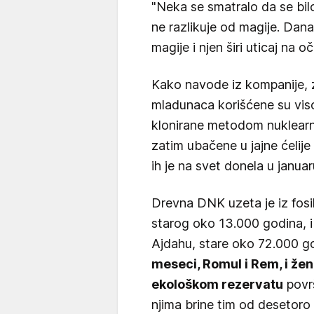
"Neka se smatralo da se bil
ne razlikuje od magije. Dan
magije i njen širi uticaj na 
Kako navode iz kompanije, z
mladunaca korišćene su visok
klonirane metodom nuklearne
zatim ubačene u jajne ćelije
ih je na svet donela u januar
Drevna DNK uzeta je iz fos
starog oko 13.000 godina, i
Ajdahu, stare oko 72.000 g
meseci, Romul i Rem, i že
ekološkom rezervatu
površ
njima brine tim od desetoro