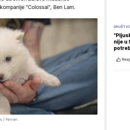
r kompanije "Colossal", Ben Lam.
DRUŠTV
"Pljus
nije u 
potre
Reag
 / Ferrari