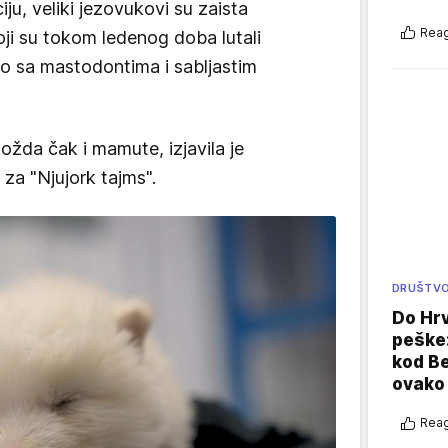
ciju, veliki jezovukovi su zaista
Reag
koji su tokom ledenog doba lutali
 sa mastodontima i sabljastim
možda čak i mamute, izjavila je
 za "Njujork tajms".
DRUŠTV
Do Hr
peške
kod B
ovako 
Reag