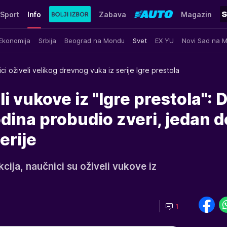
Sport
Info
Zabava
Magazin
Ekonomija
Srbija
Beograd na Mondu
Svet
EX YU
Novi Sad na 
ci oživeli velikog drevnog vuka iz serije Igre prestola
li vukove iz "Igre prestola":
dina probudio zveri, jedan d
erije
ikcija, naučnici su oživeli vukove iz
1