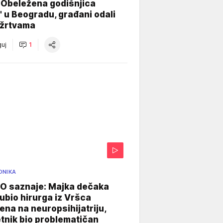
 Obeležena godišnjica
" u Beogradu, građani odali
 žrtvama
uj
1
ONIKA
 saznaje: Majka dečaka
e ubio hirurga iz Vršca
na na neuropsihijatriju,
tnik bio problematičan