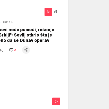
O
PRE 2 H
kovi neće pomoći, rešenje
Srbiji": Sovilj otkrio šta je
bno da se Dunav oporavi
uj
2