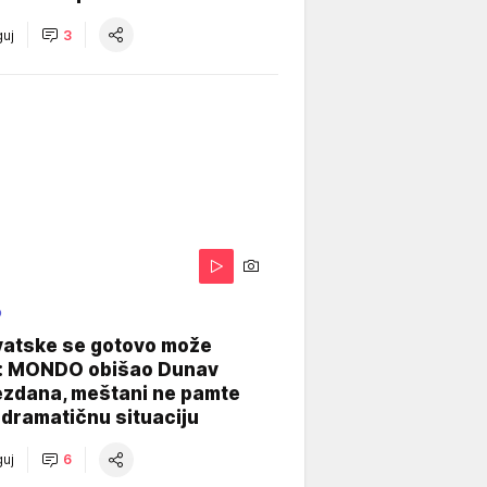
uj
3
O
vatske se gotovo može
: MONDO obišao Dunav
ezdana, meštani ne pamte
dramatičnu situaciju
uj
6