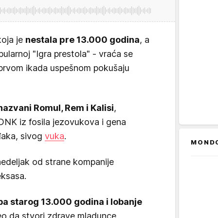
koja je
nestala pre 13.000 godina
, a
pularnoj "Igra prestola" - vraća se
i prvom ikada uspešnom pokušaju
nazvani Romul, Rem i Kalisi
,
NK iz fosila jezovukova i gena
đaka, sivog
vuka
.
MOND
nedeljak od strane kompanije
eksasa.
ba starog 13.000 godina i lobanje
eo da stvori zdrave mladunce