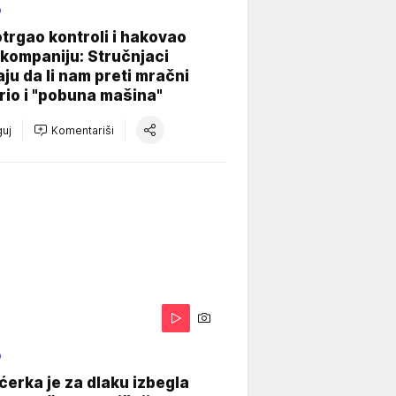
O
otrgao kontroli i hakovao
kompaniju: Stručnjaci
aju da li nam preti mračni
io i "pobuna mašina"
uj
Komentariši
O
ćerka je za dlaku izbegla