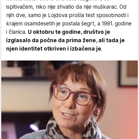
ispitivačem, niko nije shvatio da nije muškarac. Od
njih dve, samo je Lojdova prošla test sposobnosti i
krajem osamdesetih je postala šegrt, a 1991. godine
i članica.
U oktobru te godine, društvo je
izglasalo da počne da prima žene, ali tada je
njen identitet otkriven i izbačena je
.