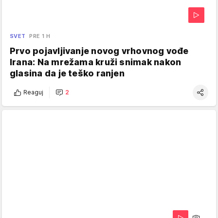
SVET
PRE 1 H
Prvo pojavljivanje novog vrhovnog vođe
Irana: Na mrežama kruži snimak nakon
glasina da je teško ranjen
Reaguj
2