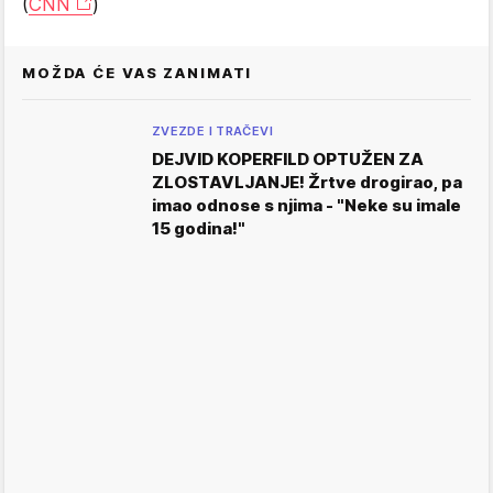
(
CNN
)
MOŽDA ĆE VAS ZANIMATI
ZVEZDE I TRAČEVI
DEJVID KOPERFILD OPTUŽEN ZA
ZLOSTAVLJANJE! Žrtve drogirao, pa
imao odnose s njima - "Neke su imale
15 godina!"