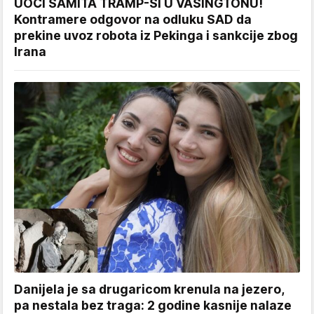
UOČI SAMITA TRAMP-SI U VAŠINGTONU!
Kontramere odgovor na odluku SAD da
prekine uvoz robota iz Pekinga i sankcije zbog
Irana
Danijela je sa drugaricom krenula na jezero,
pa nestala bez traga: 2 godine kasnije nalaze