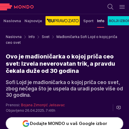
Naslovna
Najnovije
Sport
Info
Naslovna
Info
Svet
Mađioničarka Sofi Lojd o kojoj priča
ceo svet
Ovo je mađioničarka o kojoj priča ceo
svet: Izvela neverovatan trik, a pravdu
čekala duže od 30 godina
Sofi Lojd je mađioničarka o kojoj priča ceo svet,
zbog nečega što je uspela da uradi posle više od
30 godina.
Prenosi:
Bojana Zimonjić Jelisavac
Objavljeno 26.04.2025. 7:46h
Dodajte MONDO u vaš Google izbor