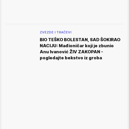
ZVEZDE I TRAČEVI
BIO TEŠKO BOLESTAN, SAD ŠOKIRAO
NACIJU: Mađioničar koji je zbunio
Anu Ivanović ŽIV ZAKOPAN -
pogledajte bekstvo iz groba