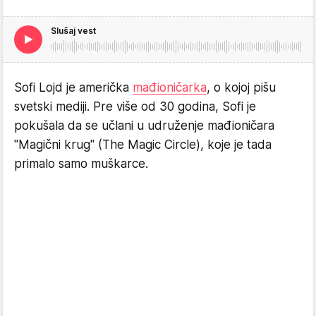
Slušaj vest
Sofi Lojd je američka
mađioničarka
, o kojoj pišu
svetski mediji. Pre više od 30 godina, Sofi je
pokušala da se učlani u udruženje mađioničara
"Magični krug" (The Magic Circle), koje je tada
primalo samo muškarce.