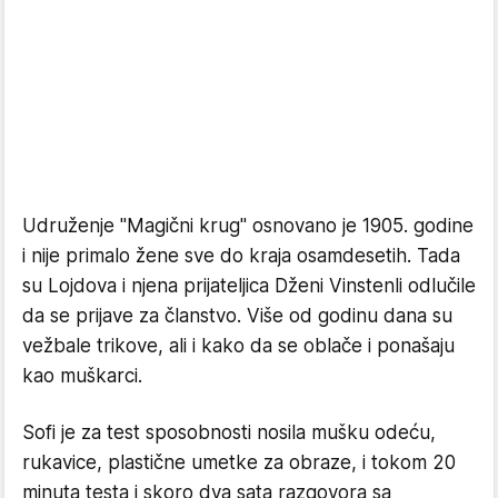
Udruženje "Magični krug" osnovano je 1905. godine
i nije primalo žene sve do kraja osamdesetih. Tada
su Lojdova i njena prijateljica Dženi Vinstenli odlučile
da se prijave za članstvo. Više od godinu dana su
vežbale trikove, ali i kako da se oblače i ponašaju
kao muškarci.
Sofi je za test sposobnosti nosila mušku odeću,
rukavice, plastične umetke za obraze, i tokom 20
minuta testa i skoro dva sata razgovora sa