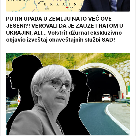
PUTIN UPADA U ZEMLJU NATO VEĆ OVE
JESENI?! VEROVALI DA JE ZAUZET RATOM U
UKRAJINI, ALI... Volstrit džurnal ekskluzivno
objavio izveštaj obaveštajnih službi SAD!