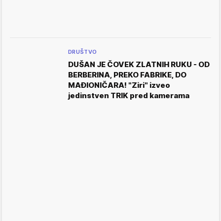
DRUŠTVO
DUŠAN JE ČOVEK ZLATNIH RUKU - OD
BERBERINA, PREKO FABRIKE, DO
MAĐIONIČARA! "Ziri" izveo
jedinstven TRIK pred kamerama