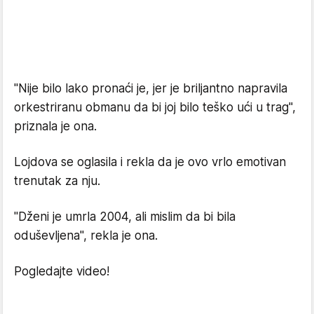
"Nije bilo lako pronaći je, jer je briljantno napravila
orkestriranu obmanu da bi joj bilo teško ući u trag",
priznala je ona.
Lojdova se oglasila i rekla da je ovo vrlo emotivan
trenutak za nju.
"Dženi je umrla 2004, ali mislim da bi bila
oduševljena", rekla je ona.
Pogledajte video!