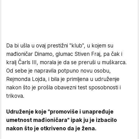
Da bi ušla u ovaj prestižni "klub", u kojem su
mađioničar Dinamo, glumac Stiven Fraj, pa čak i
kralj Čarls III, morala je da se preruši u muškarca.
Od sebe je napravila potpuno novu osobu,
Rejmonda Lojda, i bila je primljena u udruženje
nakon što je prošla obavezni test sposobnosti i
trikova.
Udruženje koje "promoviše i unapređuje
umetnost mađioničara" ipak ju je izbacilo
nakon što je otkriveno da je žena.