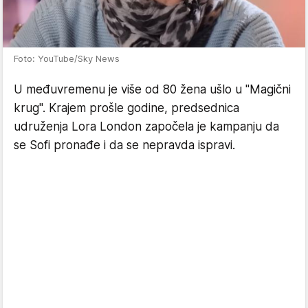
Foto: YouTube/Sky News
U međuvremenu je više od 80 žena ušlo u "Magični
krug". Krajem prošle godine, predsednica
udruženja Lora London započela je kampanju da
se Sofi pronađe i da se nepravda ispravi.