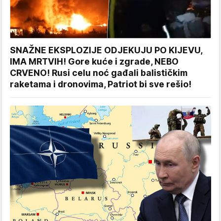
SNAŽNE EKSPLOZIJE ODJEKUJU PO KIJEVU,
IMA MRTVIH! Gore kuće i zgrade, NEBO
CRVENO! Rusi celu noć gađali balističkim
raketama i dronovima, Patriot bi sve rešio!