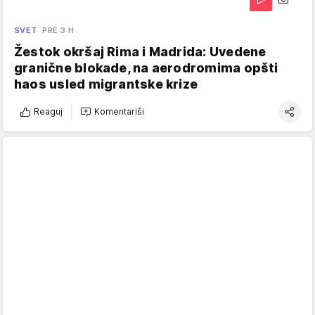
SVET
PRE 3 H
Žestok okršaj Rima i Madrida: Uvedene
granične blokade, na aerodromima opšti
haos usled migrantske krize
Reaguj
Komentariši