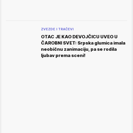
ZVEZDE I TRAČEVI
OTAC JE KAO DEVOJČICU UVEO U
ČAROBNI SVET: Srpska glumica imala
neobičnu zanimaciju, pa se rodila
ljubav prema sceni!