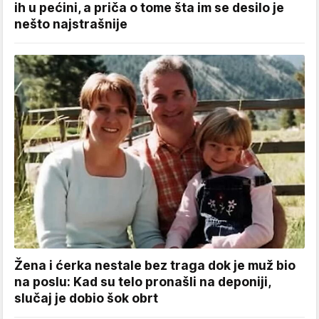
ih u pećini, a priča o tome šta im se desilo je
nešto najstrašnije
Žena i ćerka nestale bez traga dok je muž bio
na poslu: Kad su telo pronašli na deponiji,
slučaj je dobio šok obrt