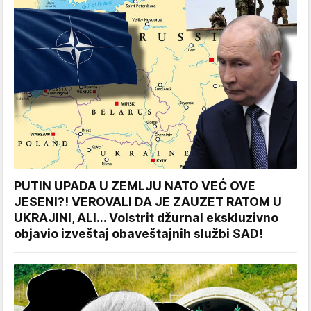
PUTIN UPADA U ZEMLJU NATO VEĆ OVE
JESENI?! VEROVALI DA JE ZAUZET RATOM U
UKRAJINI, ALI... Volstrit džurnal ekskluzivno
objavio izveštaj obaveštajnih službi SAD!