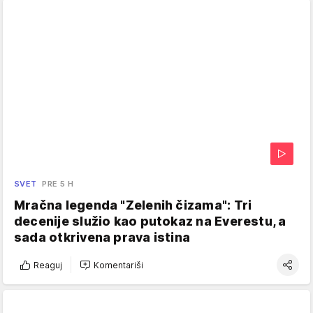
SVET
PRE 5 H
Mračna legenda "Zelenih čizama": Tri
decenije služio kao putokaz na Everestu, a
sada otkrivena prava istina
Reaguj
Komentariši