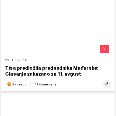
SVET
PRE 7 H
Tisa predložila predsednika Mađarske:
Glasanje zakazano za 11. avgust
2
·
Reaguj
Komentariši