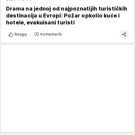
Drama na jednoj od najpoznatijih turističkih
destinacija u Evropi: Požar opkolio kuće i
hotele, evakuisani turisti
Reaguj
Komentariši