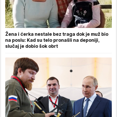
Žena i ćerka nestale bez traga dok je muž bio
na poslu: Kad su telo pronašli na deponiji,
slučaj je dobio šok obrt