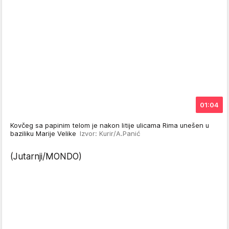
01:04
Kovčeg sa papinim telom je nakon litije ulicama Rima unešen u
baziliku Marije Velike
Izvor: Kurir/A.Panić
(Jutarnji/MONDO)