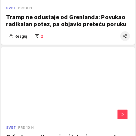
SVET
PRE 8 H
Tramp ne odustaje od Grenlanda: Povukao
radikalan potez, pa objavio preteću poruku
Reaguj
2
SVET
PRE 10 H