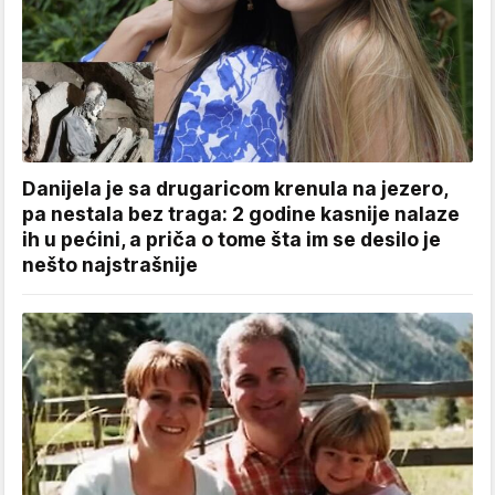
Danijela je sa drugaricom krenula na jezero,
pa nestala bez traga: 2 godine kasnije nalaze
ih u pećini, a priča o tome šta im se desilo je
nešto najstrašnije