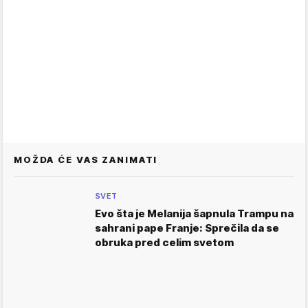
MOŽDA ĆE VAS ZANIMATI
SVET
Evo šta je Melanija šapnula Trampu na
sahrani pape Franje: Sprečila da se
obruka pred celim svetom