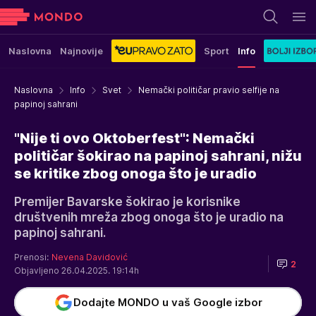
Naslovna
Najnovije
Sport
Info
Naslovna
Info
Svet
Nemački političar pravio selfije na
papinoj sahrani
"Nije ti ovo Oktoberfest": Nemački
političar šokirao na papinoj sahrani, nižu
se kritike zbog onoga što je uradio
Premijer Bavarske šokirao je korisnike
društvenih mreža zbog onoga što je uradio na
papinoj sahrani.
Prenosi:
Nevena Davidović
2
Objavljeno 26.04.2025. 19:14h
Dodajte MONDO u vaš Google izbor