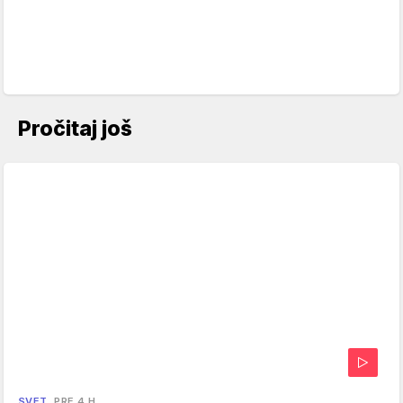
Pročitaj još
SVET
PRE 4 H