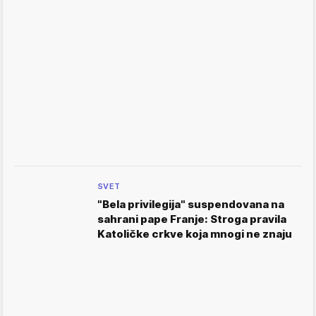
SVET
"Bela privilegija" suspendovana na
sahrani pape Franje: Stroga pravila
Katoličke crkve koja mnogi ne znaju