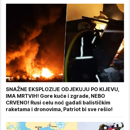
SNAŽNE EKSPLOZIJE ODJEKUJU PO KIJEVU,
IMA MRTVIH! Gore kuće i zgrade, NEBO
CRVENO! Rusi celu noć gađali balističkim
raketama i dronovima, Patriot bi sve rešio!