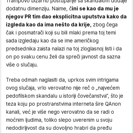
Trampovo bizarno postupanje sa skandalom dodaje
dodatnu dimenziju. Naime, č
ini se kao da mu je
njegov PR tim dao eksplicitna uputstva kako da
izgleda kao da ima nešto da krije,
zbog čega
čak i posmatrači koji su bili mlaki prema toj temi
sada izgledaju kao da se ime američkog
predsednika zaista nalazi na toj zloglasnoj listi i da
on po svaku cenu želi da spreči javnost da sazna
više o slučaju.
Treba odmah naglasiti da, uprkos svim intrigama
ovog slučaja, vrlo verovatno nije reč o „najvećem
pedofilskom skandalu u istoriji čovečanstva“, što je
teza koju po prostranstvima interneta šire QAnon
kanali, već je više nego verovatno da se radi o
moćnim ljudima, toliko slepo uverenim u svoju
nedodirljivost da su dovoljno hrabri da pređu