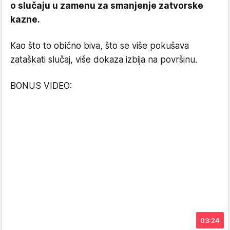
o slučaju u zamenu za smanjenje zatvorske
kazne.
Kao što to obično biva, što se više pokušava
zataškati slučaj, više dokaza izbija na površinu.
BONUS VIDEO:
03:24