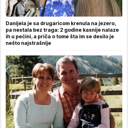
Danijela je sa drugaricom krenula na jezero,
pa nestala bez traga: 2 godine kasnije nalaze
ih u pećini, a priča o tome šta im se desilo je
nešto najstrašnije