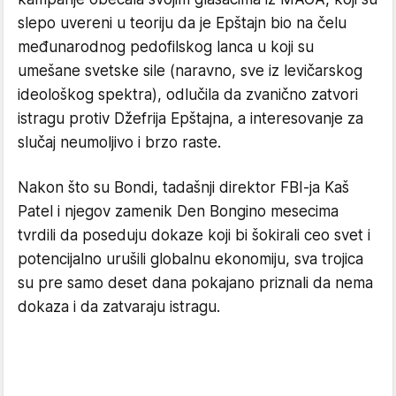
slepo uvereni u teoriju da je Epštajn bio na čelu
međunarodnog pedofilskog lanca u koji su
umešane svetske sile (naravno, sve iz levičarskog
ideološkog spektra), odlučila da zvanično zatvori
istragu protiv Džefrija Epštajna, a interesovanje za
slučaj neumoljivo i brzo raste.
Nakon što su Bondi, tadašnji direktor FBI-ja Kaš
Patel i njegov zamenik Den Bongino mesecima
tvrdili da poseduju dokaze koji bi šokirali ceo svet i
potencijalno urušili globalnu ekonomiju, sva trojica
su pre samo deset dana pokajano priznali da nema
dokaza i da zatvaraju istragu.