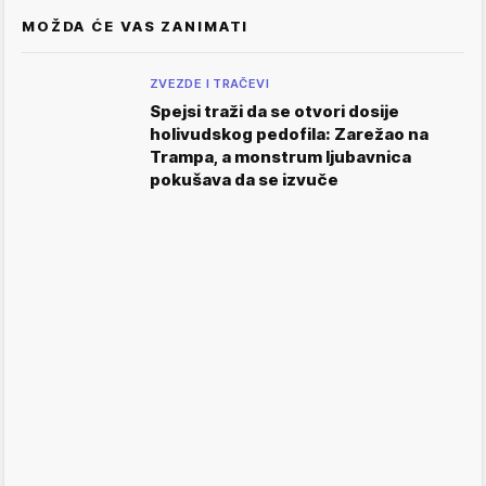
MOŽDA ĆE VAS ZANIMATI
ZVEZDE I TRAČEVI
Spejsi traži da se otvori dosije
holivudskog pedofila: Zarežao na
Trampa, a monstrum ljubavnica
pokušava da se izvuče