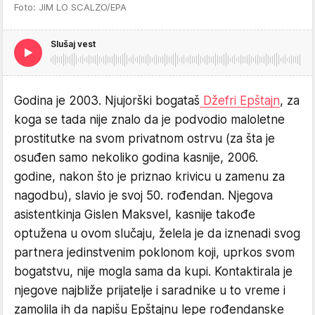
Foto: JIM LO SCALZO/EPA
Slušaj vest
Godina je 2003. Njujorški bogataš
Džefri Epštajn
, za
koga se tada nije znalo da je podvodio maloletne
prostitutke na svom privatnom ostrvu (za šta je
osuđen samo nekoliko godina kasnije, 2006.
godine, nakon što je priznao krivicu u zamenu za
nagodbu), slavio je svoj 50. rođendan. Njegova
asistentkinja Gislen Maksvel, kasnije takođe
optužena u ovom slučaju, želela je da iznenadi svog
partnera jedinstvenim poklonom koji, uprkos svom
bogatstvu, nije mogla sama da kupi. Kontaktirala je
njegove najbliže prijatelje i saradnike u to vreme i
zamolila ih da napišu Epštajnu lepe rođendanske