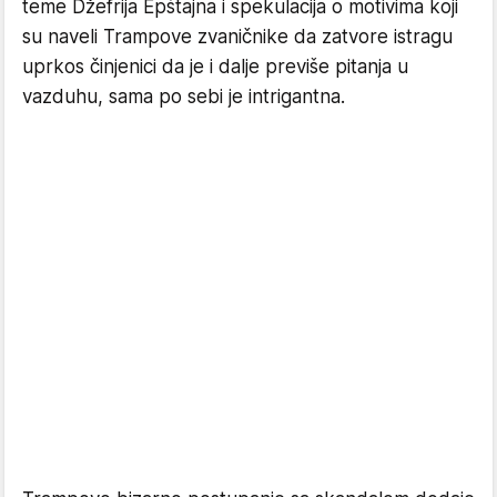
teme Džefrija Epštajna i spekulacija o motivima koji
su naveli Trampove zvaničnike da zatvore istragu
uprkos činjenici da je i dalje previše pitanja u
vazduhu, sama po sebi je intrigantna.