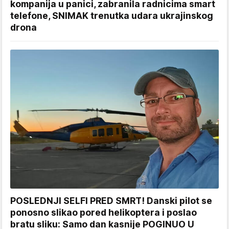
kompanija u panici, zabranila radnicima smart
telefone, SNIMAK trenutka udara ukrajinskog
drona
POSLEDNJI SELFI PRED SMRT! Danski pilot se
ponosno slikao pored helikoptera i poslao
bratu sliku: Samo dan kasnije POGINUO U