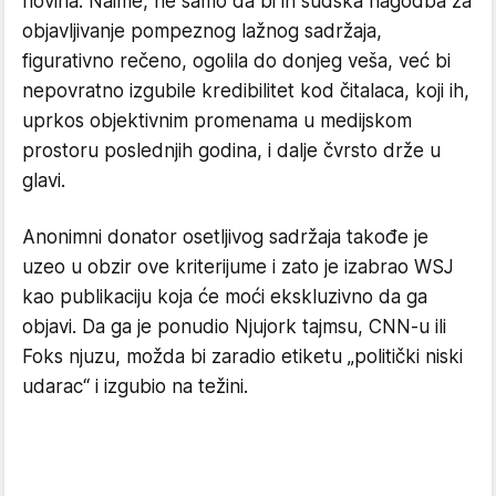
novina. Naime, ne samo da bi ih sudska nagodba za
objavljivanje pompeznog lažnog sadržaja,
figurativno rečeno, ogolila do donjeg veša, već bi
nepovratno izgubile kredibilitet kod čitalaca, koji ih,
uprkos objektivnim promenama u medijskom
prostoru poslednjih godina, i dalje čvrsto drže u
glavi.
Anonimni donator osetljivog sadržaja takođe je
uzeo u obzir ove kriterijume i zato je izabrao WSJ
kao publikaciju koja će moći ekskluzivno da ga
objavi. Da ga je ponudio Njujork tajmsu, CNN-u ili
Foks njuzu, možda bi zaradio etiketu „politički niski
udarac“ i izgubio na težini.