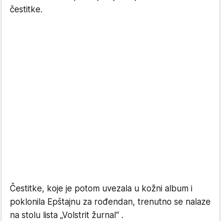
čestitke.
Čestitke, koje je potom uvezala u kožni album i
poklonila Epštajnu za rođendan, trenutno se nalaze
na stolu lista „Volstrit žurnal“ .