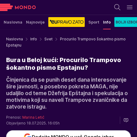
Naslovna
Najnovije
Sport
Info
Naslovna
Info
Svet
Procurilo Trampovo šokantno pismo
Epstajnu
Bura u Beloj kući: Procurilo Trampovo
šokantno pismo Epstajnu?
Činjenica da se punih deset dana interesovanje
šire javnosti, a posebno pokreta MAGA, nije
udaljilo od teme Džefrija Epštajna i spekulacija o
motivima koji su naveli Trampove zvaničnike da
zatvore istragu.
Prenosi:
Marina Letić
Objavljeno 18.07.2025. 16:05h
Dodajte MONDO u vaš Google izbor