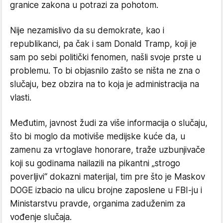
granice zakona u potrazi za pohotom.
Nije nezamislivo da su demokrate, kao i
republikanci, pa čak i sam Donald Tramp, koji je
sam po sebi politički fenomen, našli svoje prste u
problemu. To bi objasnilo zašto se ništa ne zna o
slučaju, bez obzira na to koja je administracija na
vlasti.
Međutim, javnost žudi za više informacija o slučaju,
što bi moglo da motiviše medijske kuće da, u
zamenu za vrtoglave honorare, traže uzbunjivače
koji su godinama nailazili na pikantni „strogo
poverljivi“ dokazni materijal, tim pre što je Maskov
DOGE izbacio na ulicu brojne zaposlene u FBI-ju i
Ministarstvu pravde, organima zaduženim za
vođenje slučaja.