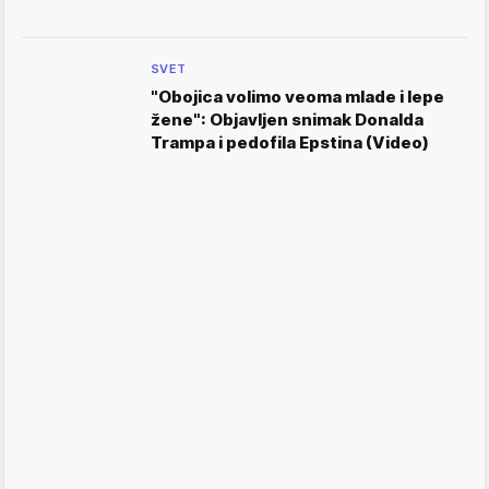
SVET
"Obojica volimo veoma mlade i lepe
žene": Objavljen snimak Donalda
Trampa i pedofila Epstina (Video)