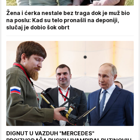
Žena i ćerka nestale bez traga dok je muž bio
na poslu: Kad su telo pronašli na deponiji,
slučaj je dobio šok obrt
DIGNUT U VAZDUH "MERCEDES"