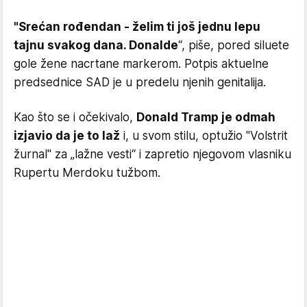
"Srećan rođendan - želim ti još jednu lepu
tajnu svakog dana. Donalde
“, piše, pored siluete
gole žene nacrtane markerom. Potpis aktuelne
predsednice SAD je u predelu njenih genitalija.
Kao što se i očekivalo,
Donald Tramp je odmah
izjavio da je to laž
i, u svom stilu, optužio "Volstrit
žurnal" za „lažne vesti“ i zapretio njegovom vlasniku
Rupertu Merdoku tužbom.