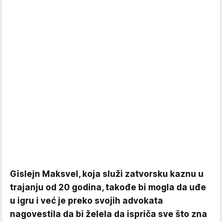
Gislejn Maksvel, koja služi zatvorsku kaznu u
trajanju od 20 godina, takođe bi mogla da uđe
u igru i već je preko svojih advokata
nagovestila da bi želela da ispriča sve što zna