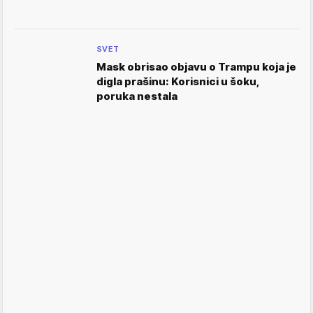
SVET
Mask obrisao objavu o Trampu koja je
digla prašinu: Korisnici u šoku,
poruka nestala