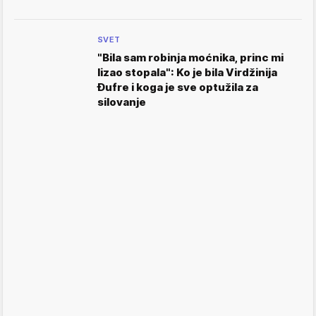
SVET
"Bila sam robinja moćnika, princ mi
lizao stopala": Ko je bila Virdžinija
Đufre i koga je sve optužila za
silovanje