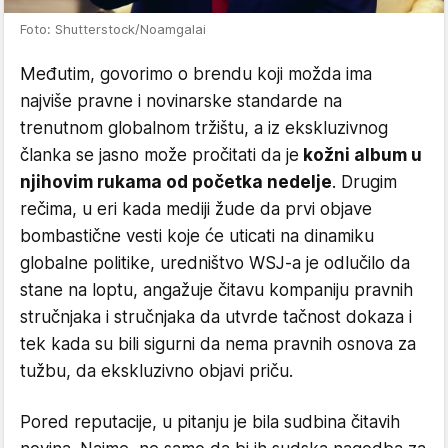
Foto: Shutterstock/Noamgalai
Međutim, govorimo o brendu koji možda ima
najviše pravne i novinarske standarde na
trenutnom globalnom tržištu, a iz ekskluzivnog
članka se jasno može pročitati da je
kožni album u
njihovim rukama od početka nedelje
. Drugim
rečima, u eri kada mediji žude da prvi objave
bombastične vesti koje će uticati na dinamiku
globalne politike, uredništvo WSJ-a je odlučilo da
stane na loptu, angažuje čitavu kompaniju pravnih
stručnjaka i stručnjaka da utvrde tačnost dokaza i
tek kada su bili sigurni da nema pravnih osnova za
tužbu, da ekskluzivno objavi priču.
Pored reputacije, u pitanju je bila sudbina čitavih