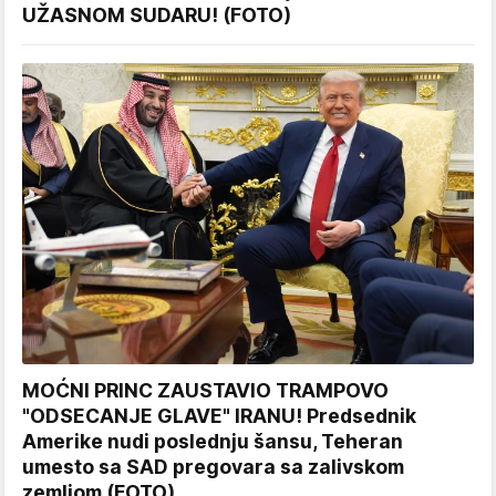
UŽASNOM SUDARU! (FOTO)
MOĆNI PRINC ZAUSTAVIO TRAMPOVO
"ODSECANJE GLAVE" IRANU! Predsednik
Amerike nudi poslednju šansu, Teheran
umesto sa SAD pregovara sa zalivskom
zemljom (FOTO)