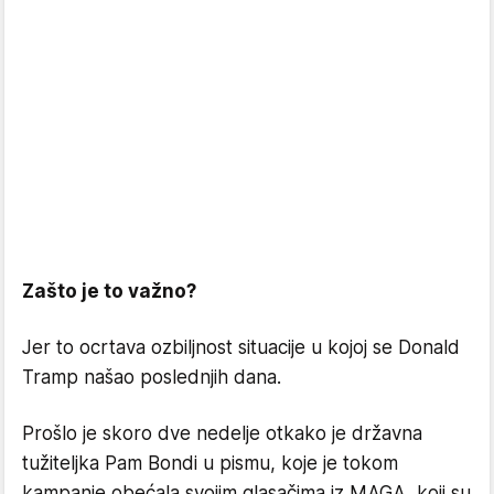
Zašto je to važno?
Jer to ocrtava ozbiljnost situacije u kojoj se Donald
Tramp našao poslednjih dana.
Prošlo je skoro dve nedelje otkako je državna
tužiteljka Pam Bondi u pismu, koje je tokom
kampanje obećala svojim glasačima iz MAGA, koji su