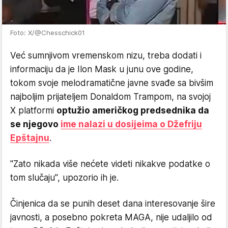
Foto: X/@Chesschick01
Već sumnjivom vremenskom nizu, treba dodati i
informaciju da je Ilon Mask u junu ove godine,
tokom svoje melodramatične javne svađe sa bivšim
najboljim prijateljem Donaldom Trampom, na svojoj
X platformi
optužio američkog predsednika da
se njegovo
ime nalazi u dosijeima o Džefriju
Epštajnu
.
"Zato nikada više nećete videti nikakve podatke o
tom slučaju", upozorio ih je.
Činjenica da se punih deset dana interesovanje šire
javnosti, a posebno pokreta MAGA, nije udaljilo od