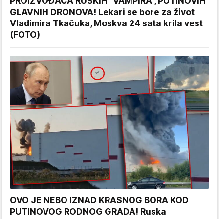
PROIZVOĐAČA RUSKIH "VAMPIRA", PUTINOVIH
GLAVNIH DRONOVA! Lekari se bore za život
Vladimira Tkačuka, Moskva 24 sata krila vest
(FOTO)
OVO JE NEBO IZNAD KRASNOG BORA KOD
PUTINOVOG RODNOG GRADA! Ruska