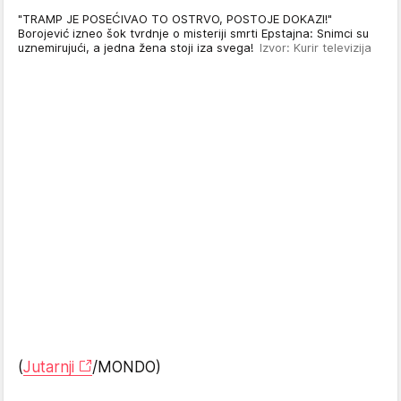
"TRAMP JE POSEĆIVAO TO OSTRVO, POSTOJE DOKAZI!"
Borojević izneo šok tvrdnje o misteriji smrti Epstajna: Snimci su
uznemirujući, a jedna žena stoji iza svega!
Izvor: Kurir televizija
(
Jutarnji
/MONDO)