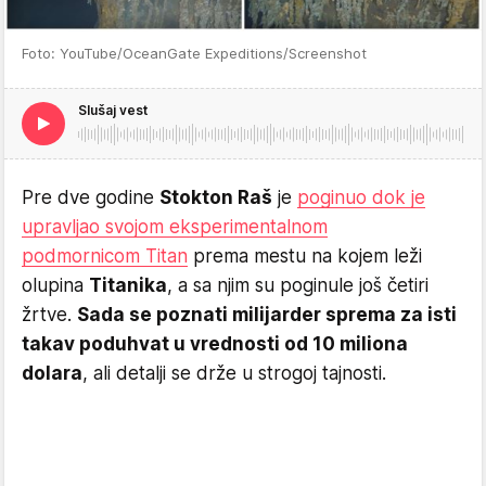
Foto: YouTube/OceanGate Expeditions/Screenshot
Slušaj vest
Pre dve godine
Stokton Raš
je
poginuo dok je
upravljao svojom eksperimentalnom
podmornicom Titan
prema mestu na kojem leži
olupina
Titanika
, a sa njim su poginule još četiri
žrtve.
Sada se poznati milijarder sprema za isti
takav poduhvat u vrednosti od 10 miliona
dolara
, ali detalji se drže u strogoj tajnosti.