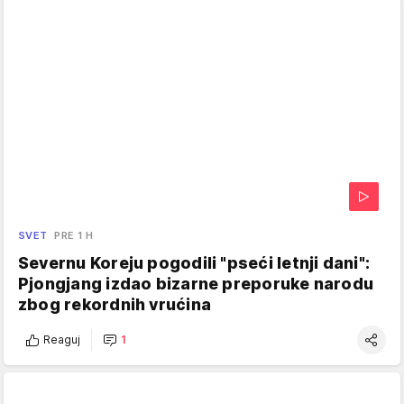
SVET
PRE 1 H
Severnu Koreju pogodili "pseći letnji dani":
Pjongjang izdao bizarne preporuke narodu
zbog rekordnih vrućina
Reaguj
1