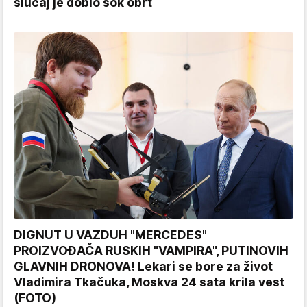
slučaj je dobio šok obrt
DIGNUT U VAZDUH "MERCEDES"
PROIZVOĐAČA RUSKIH "VAMPIRA", PUTINOVIH
GLAVNIH DRONOVA! Lekari se bore za život
Vladimira Tkačuka, Moskva 24 sata krila vest
(FOTO)