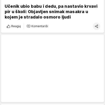
Učenik ubio babu i dedu, pa nastavio krvavi
pir u školi: Objavljen snimak masakra u
kojem je stradalo osmoro ljudi
Reaguj
Komentariši