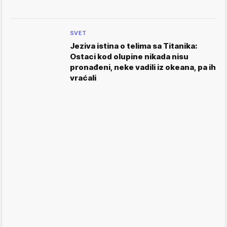
SVET
Jeziva istina o telima sa Titanika:
Ostaci kod olupine nikada nisu
pronađeni, neke vadili iz okeana, pa ih
vraćali