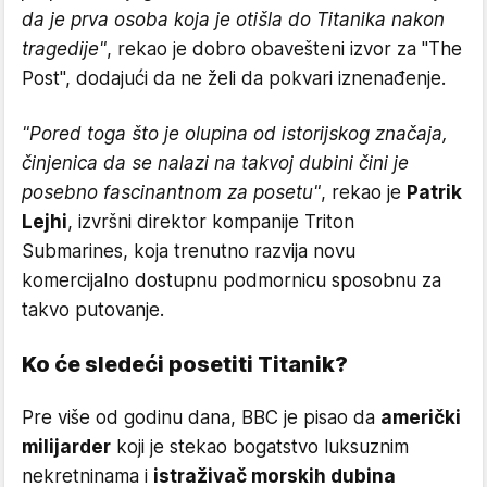
da je prva osoba koja je otišla do Titanika nakon
tragedije"
, rekao je dobro obavešteni izvor za "The
Post", dodajući da ne želi da pokvari iznenađenje.
"Pored toga što je olupina od istorijskog značaja,
činjenica da se nalazi na takvoj dubini čini je
posebno fascinantnom za posetu"
, rekao je
Patrik
Lejhi
, izvršni direktor kompanije Triton
Submarines, koja trenutno razvija novu
komercijalno dostupnu podmornicu sposobnu za
takvo putovanje.
Ko će sledeći posetiti Titanik?
Pre više od godinu dana, BBC je pisao da
američki
milijarder
koji je stekao bogatstvo luksuznim
nekretninama i
istraživač morskih dubina