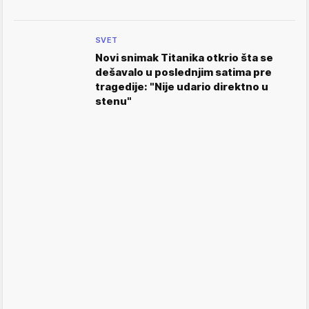
SVET
Novi snimak Titanika otkrio šta se
dešavalo u poslednjim satima pre
tragedije: "Nije udario direktno u
stenu"