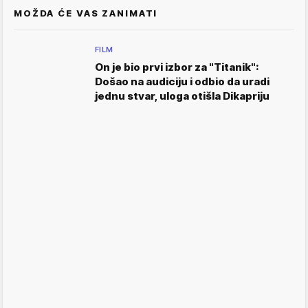
MOŽDA ĆE VAS ZANIMATI
FILM
On je bio prvi izbor za "Titanik":
Došao na audiciju i odbio da uradi
jednu stvar, uloga otišla Dikapriju