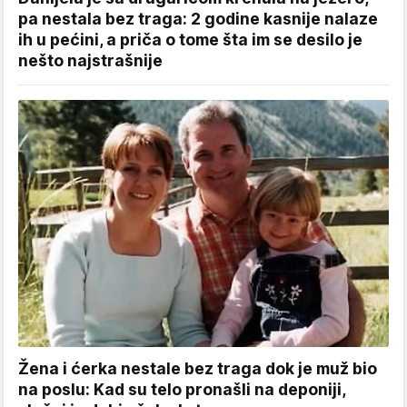
pa nestala bez traga: 2 godine kasnije nalaze
ih u pećini, a priča o tome šta im se desilo je
nešto najstrašnije
Žena i ćerka nestale bez traga dok je muž bio
na poslu: Kad su telo pronašli na deponiji,