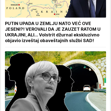
PUTIN UPADA U ZEMLJU NATO VEĆ OVE
JESENI?! VEROVALI DA JE ZAUZET RATOM U
UKRAJINI, ALI... Volstrit džurnal ekskluzivno
objavio izveštaj obaveštajnih službi SAD!