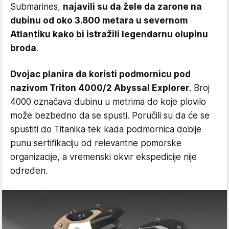
Submarines,
najavili su da žele da zarone na
dubinu od oko 3.800 metara u severnom
Atlantiku kako bi istražili legendarnu olupinu
broda
.
Dvojac planira da koristi podmornicu pod
nazivom Triton 4000/2 Abyssal Explorer
. Broj
4000 označava dubinu u metrima do koje plovilo
može bezbedno da se spusti. Poručili su da će se
spustiti do Titanika tek kada podmornica dobije
punu sertifikaciju od relevantne pomorske
organizacije, a vremenski okvir ekspedicije nije
određen.