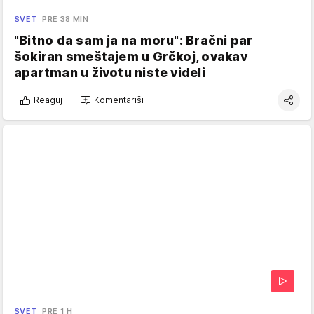
SVET
PRE 38 MIN
"Bitno da sam ja na moru": Bračni par
šokiran smeštajem u Grčkoj, ovakav
apartman u životu niste videli
Reaguj
Komentariši
SVET
PRE 1 H