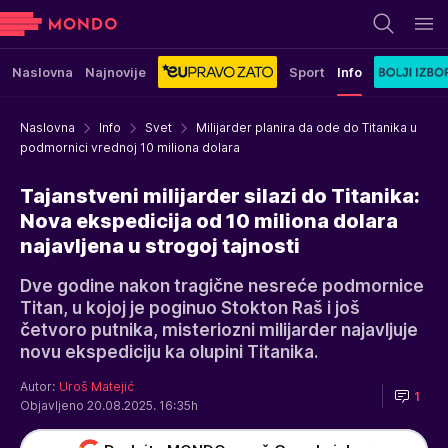
Naslovna
Najnovije
Sport
Info
Naslovna
Info
Svet
Milijarder planira da ode do Titanika u
podmornici vrednoj 10 miliona dolara
Tajanstveni milijarder silazi do Titanika:
Nova ekspedicija od 10 miliona dolara
najavljena u strogoj tajnosti
Dve godine nakon tragične nesreće podmornice
Titan, u kojoj je poginuo Stokton Raš i još
četvoro putnika, misteriozni milijarder najavljuje
novu ekspediciju ka olupini Titanika.
Autor:
Uroš Matejić
1
Objavljeno 20.08.2025. 16:35h