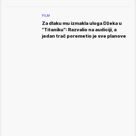
FILM
Za dlaku mu izmakla uloga Džeka u
"Titaniku": Razvalio na audiciji, a
jedan trač poremetio je sve planove