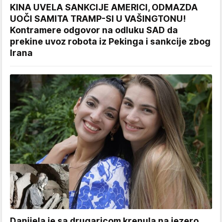
KINA UVELA SANKCIJE AMERICI, ODMAZDA
UOČI SAMITA TRAMP-SI U VAŠINGTONU!
Kontramere odgovor na odluku SAD da
prekine uvoz robota iz Pekinga i sankcije zbog
Irana
Danijela je sa drugaricom krenula na jezero,