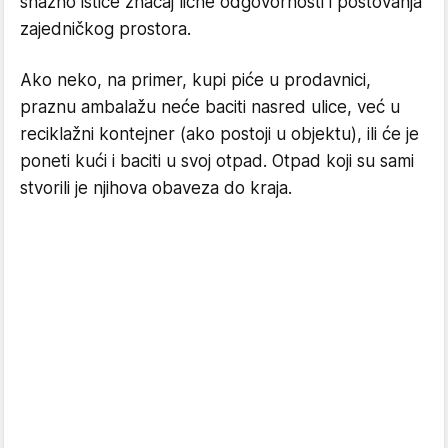
snažno ističe značaj lične odgovornosti i poštovanja
zajedničkog prostora.
Ako neko, na primer, kupi piće u prodavnici,
praznu ambalažu neće baciti nasred ulice, već u
reciklažni kontejner (ako postoji u objektu), ili će je
poneti kući i baciti u svoj otpad. Otpad koji su sami
stvorili je njihova obaveza do kraja.