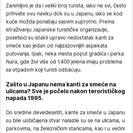
Zanimljivo je da i veliki broj turista, iako ne svi, često
prihvate ovu naviku dok su u Japanu, iako se kod
kuće možda ponašaju sasvim suprotno. Prema
istraživanju Japanske turističke organizacije,
posetioci su istakli upravo nedostatak kanti za
smeće kao jedan od najizazovnijih aspekata
putovanja. Ipak, neka mesta poput gradića i parka
Nara, gde živi više od 1.400 jelena imaju problema
sa otpadom koji turisti odbacuju.
Zašto u Japanu nema kanti za smeće na
ulicama? Sve je počelo nakon terorističkog
napada 1995.
Do sredine devedesetih, kante za smeće u Japanu
su bile uobičajena stvar nalazile su se na ulicama, u
parkovima, na železničkim stanicama, kao i u većini