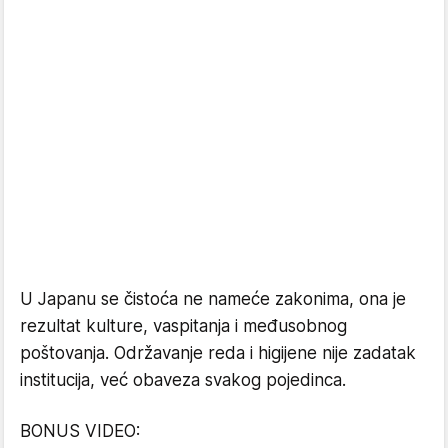
U Japanu se čistoća ne nameće zakonima, ona je
rezultat kulture, vaspitanja i međusobnog
poštovanja. Održavanje reda i higijene nije zadatak
institucija, već obaveza svakog pojedinca.
BONUS VIDEO: