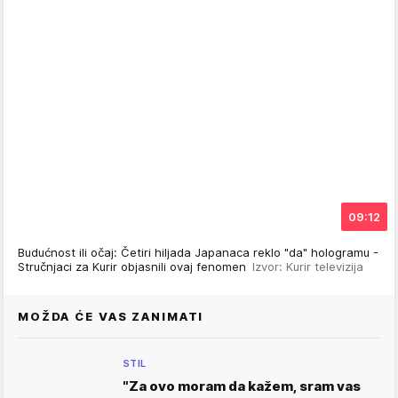
09:12
Budućnost ili očaj: Četiri hiljada Japanaca reklo "da" hologramu -
Stručnjaci za Kurir objasnili ovaj fenomen
Izvor: Kurir televizija
MOŽDA ĆE VAS ZANIMATI
STIL
"Za ovo moram da kažem, sram vas