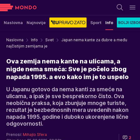
Naslovna
Najnovije
Sport
Info
Naslovna
Info
Svet
Japan nema kante za đubre a među
najčistijim zemljama je
Ova zemlja nema kante na ulicama, a
nigde nema smeća: Sve je počelo zbog
napada 1995. a evo kako im je to uspelo
U Japanu gotovo da nema kanti za smeće na
ulicama, a ipak je sve besprekorno čisto. Ova
neobična praksa, koja zbunjuje mnoge turiste,
rezultat je bezbednosnih mera uvedenih nakon
napada 1995. godine i duboko ukorenjene lične
odgovornosti.
Prenosi:
Mihajlo Sfera
2