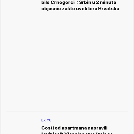
bilo Crnogorci": Srbin u 2 minuta
objasnio zašto uvek bira Hrvatsku
EX YU
Gosti od apartmana napravili