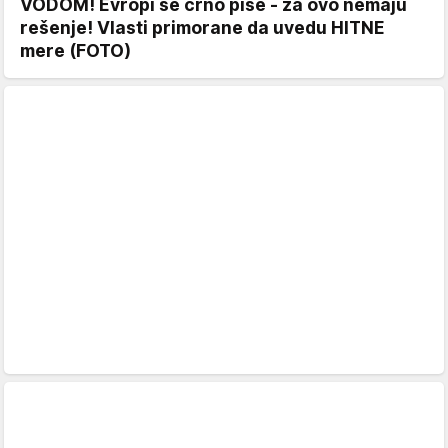
VODOM! Evropi se crno piše - za ovo nemaju
rešenje! Vlasti primorane da uvedu HITNE
mere (FOTO)