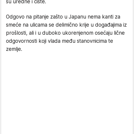
su uredne i čiste.
Odgovo na pitanje zašto u Japanu nema kanti za
smeće na ulicama se delimično krije u događajima iz
prošlosti, ali i u duboko ukorenjenom osećaju lične
odgovornosti koji vlada među stanovnicima te
zemlje.