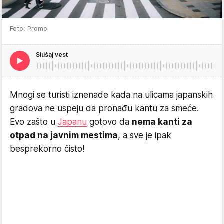
Foto: Promo
Slušaj vest
Mnogi se turisti iznenade kada na ulicama japanskih
gradova ne uspeju da pronađu kantu za smeće.
Evo zašto u
Japanu
gotovo da
nema kanti za
otpad na javnim mestima
, a sve je ipak
besprekorno čisto!