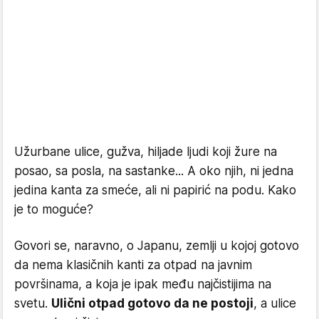
Užurbane ulice, gužva, hiljade ljudi koji žure na
posao, sa posla, na sastanke... A oko njih, ni jedna
jedina kanta za smeće, ali ni papirić na podu. Kako
je to moguće?
Govori se, naravno, o Japanu, zemlji u kojoj gotovo
da nema klasičnih kanti za otpad na javnim
površinama, a koja je ipak među najčistijima na
svetu.
Ulični otpad gotovo da ne postoji
, a ulice