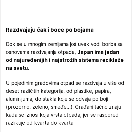
Razdvajaju čak i boce po bojama
Dok se u mnogim zemljama još uvek vodi borba sa
osnovama razdvajanja otpada,
Japan ima jedan
od najuređenijih i najstrožih sistema reciklaže
na svetu.
U pojedinim gradovima otpad se razdvaja u više od
deset različitih kategorija, od plastike, papira,
aluminijuma, do stakla koje se odvaja po boji
(prozorno, zeleno, smeđe…). Građani tačno znaju
kada se iznosi koja vrsta otpada, jer se raspored
razlikuje od kvarta do kvarta.