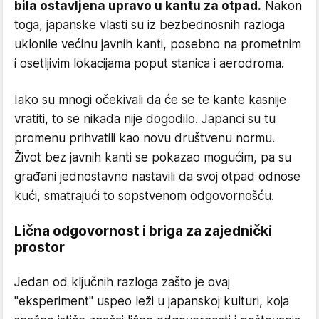
bila ostavljena upravo u kantu za otpad.
Nakon
toga, japanske vlasti su iz bezbednosnih razloga
uklonile većinu javnih kanti, posebno na prometnim
i osetljivim lokacijama poput stanica i aerodroma.
Iako su mnogi očekivali da će se te kante kasnije
vratiti, to se nikada nije dogodilo. Japanci su tu
promenu prihvatili kao novu društvenu normu.
Život bez javnih kanti se pokazao mogućim, pa su
građani jednostavno nastavili da svoj otpad odnose
kući, smatrajući to sopstvenom odgovornošću.
Lična odgovornost i briga za zajednički
prostor
Jedan od ključnih razloga zašto je ovaj
"eksperiment" uspeo leži u japanskoj kulturi, koja