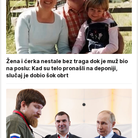
Žena i ćerka nestale bez traga dok je muž bio
na poslu: Kad su telo pronašli na deponiji,
slučaj je dobio šok obrt