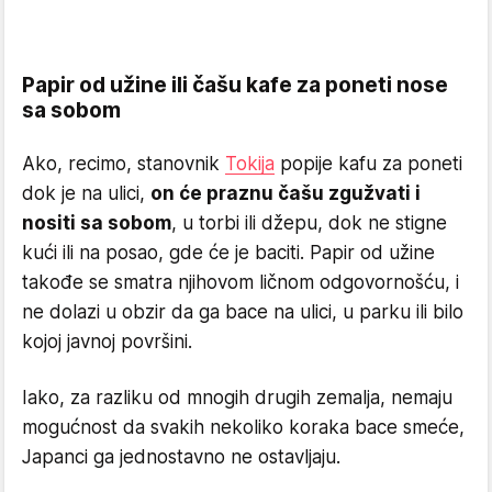
Papir od užine ili čašu kafe za poneti nose
sa sobom
Ako, recimo, stanovnik
Tokija
popije kafu za poneti
dok je na ulici,
on će praznu čašu zgužvati i
nositi sa sobom
, u torbi ili džepu, dok ne stigne
kući ili na posao, gde će je baciti. Papir od užine
takođe se smatra njihovom ličnom odgovornošću, i
ne dolazi u obzir da ga bace na ulici, u parku ili bilo
kojoj javnoj površini.
Iako, za razliku od mnogih drugih zemalja, nemaju
mogućnost da svakih nekoliko koraka bace smeće,
Japanci ga jednostavno ne ostavljaju.