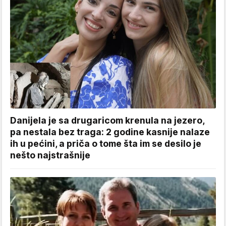
Danijela je sa drugaricom krenula na jezero,
pa nestala bez traga: 2 godine kasnije nalaze
ih u pećini, a priča o tome šta im se desilo je
nešto najstrašnije