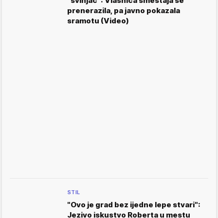
"svinjac": Vlasnica smeštaja se
prenerazila, pa javno pokazala
sramotu (Video)
STIL
"Ovo je grad bez ijedne lepe stvari":
Jezivo iskustvo Roberta u mestu