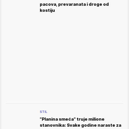
pacova, prevaranata i droge od
kostiju
STIL
"Planina smeća" truje milione
stanovnika: Svake godine naraste za