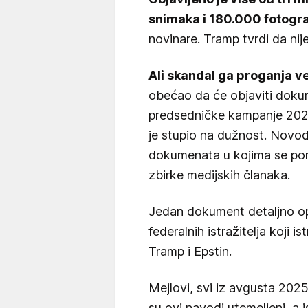
snimaka i 180.000 fotogra
novinare. Tramp tvrdi da nij
Ali skandal ga proganja 
obećao da će objaviti doku
predsedničke kampanje 2024
je stupio na dužnost. Novo
dokumenata u kojima se pomi
zbirke medijskih članaka.
Jedan dokument detaljno opis
federalnih istražitelja koji 
Tramp i Epstin.
Mejlovi, svi iz avgusta 202
su ovi navodi utemeljeni, a is