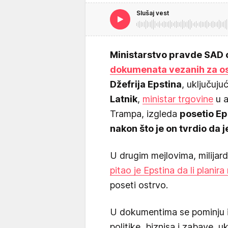
Slušaj vest
Ministarstvo pravde SAD o
dokumenata vezanih za o
Džefrija Epstina
, uključuju
Latnik
,
ministar trgovine
u a
Trampa, izgleda
posetio Ep
nakon što je on tvrdio da 
U drugim mejlovima, milijar
pitao je Epstina da li planir
poseti ostrvo.
U dokumentima se pominju im
politike, biznisa i zabave, u