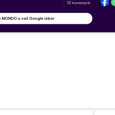
Komentariši
e MONDO u vaš Google izbor