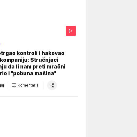
O
otrgao kontroli i hakovao
kompaniju: Stručnjaci
aju da li nam preti mračni
io i "pobuna mašina"
uj
Komentariši