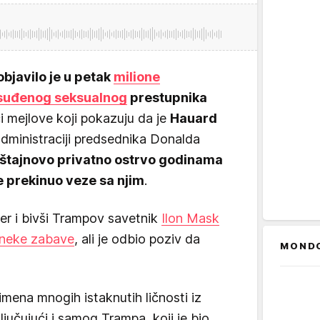
bjavilo je u petak
milione
suđenog seksualnog
prestupnika
ći mejlove koji pokazuju da je
Hauard
dministraciji predsednika Donalda
štajnovo privatno ostrvo godinama
je prekinuo veze sa njim
.
der i bivši Trampov savetnik
Ilon Mask
a neke zabave
, ali je odbio poziv da
MOND
ena mnogih istaknutih ličnosti iz
ključujući i samog Trampa, koji je bio