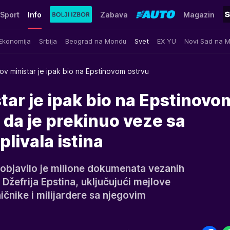
Sport
Info
Zabava
Magazin
Ekonomija
Srbija
Beograd na Mondu
Svet
EX YU
Novi Sad na 
v ministar je ipak bio na Epstinovom ostrvu
ar je ipak bio na Epstinovo
 da je prekinuo veze sa
livala istina
objavilo je milione dokumenata vezanih
žefrija Epstina, uključujući mejlove
ičnike i milijardere sa njegovim