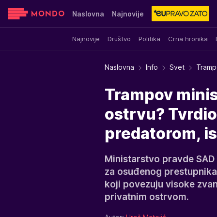
Naslovna
Najnovije
Najnovije
Društvo
Politika
Crna hronika
Sensa
Stvar ukusa
Yumama
Naslovna
Info
Svet
Trampo
Trampov minist
ostrvu? Tvrdio
predatorom, isp
Ministarstvo pravde SAD 
za osuđenog prestupnika D
koji povezuju visoke zvan
privatnim ostrvom.