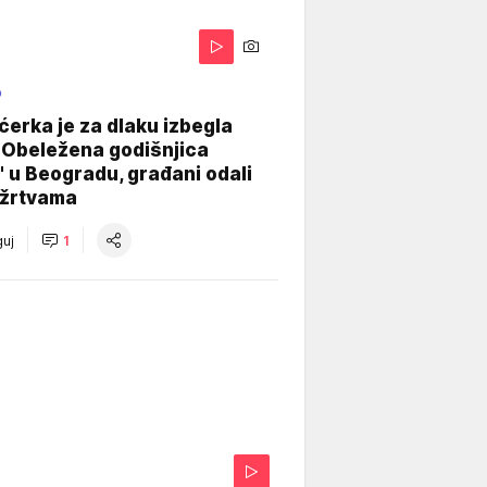
O
ćerka je za dlaku izbegla
 Obeležena godišnjica
" u Beogradu, građani odali
 žrtvama
uj
1