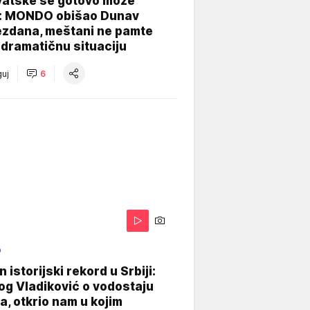
vatske se gotovo može
: MONDO obišao Dunav
ezdana, meštani ne pamte
dramatičnu situaciju
uj
6
O
 istorijski rekord u Srbiji:
og Vladiković o vodostaju
, otkrio nam u kojim