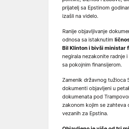
prijatelj sa Epstinom godina
izašli na videlo.
Ranije objavljivanje dokume
odnosa sa istaknutim
lično
Bil Klinton i bivši ministar
negirala nezakonite radnje i
sa pokojnim finansijerom.
Zamenik državnog tužioca
dokumenti objavljeni u pet
dokumenata pod Trampovom 
zakonom kojim se zahteva o
vezanih za Epstina.
Objavljeno je više od tri m