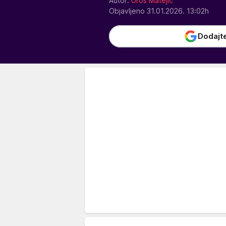
Autor:
Uroš Matejić
Objavljeno 31.01.2026. 13:02h
Dodajt