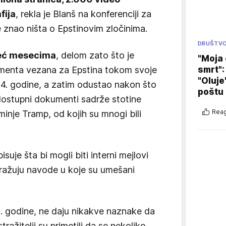
fija
, rekla je Blanš na konferenciji za
e znao ništa o Epstinovim zločinima.
DRUŠTV
već mesecima
, delom zato što je
"Moja 
menta vezana za Epstina tokom svoje
smrt":
"Oluje
. godine, a zatim odustao nakon što
poštu
dostupni dokumenti sadrže stotine
Reag
nje Tramp, od kojih su mnogi bili
uje šta bi mogli biti interni mejlovi
istražuju navode u koje su umešani
5. godine, ne daju nikakve naznake da
tražitelji su primetili da se nekoliko