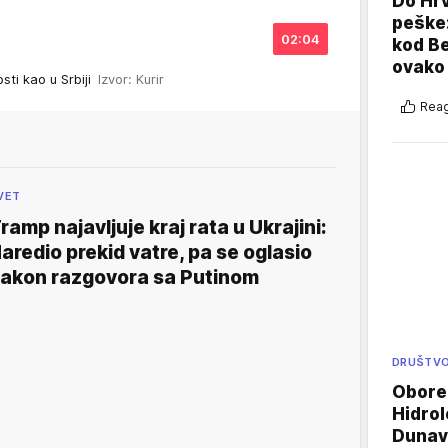
Do Hr
peške
02:04
kod B
ovako 
sti kao u Srbiji
Izvor: Kurir
Reag
VET
ramp najavljuje kraj rata u Ukrajini:
aredio prekid vatre, pa se oglasio
akon razgovora sa Putinom
DRUŠTV
Oboren
Hidrol
Dunava