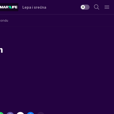
Lepa i srećna
Mondu
m