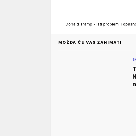
Donald Tramp - isti problemi i opasno
MOŽDA ĆE VAS ZANIMATI
S
T
N
n