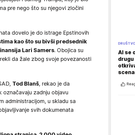
ma pre nego što su njegovi zločini
nata dovelo je do istrage Epstinovih
stima kao što su bivši predsednik
DRUŠTV
 finansija Lari Samers
. Obojica su
AI se 
 rekli da žale zbog svoje povezanosti
drugu 
otkriv
scenar
 SAD,
Tod Blanš
, rekao je da
Reag
ak označavaju zadnju objavu
administracijom, u skladu sa
bjavljivanje svih dokumenata
iliona stranica, 2.000 video