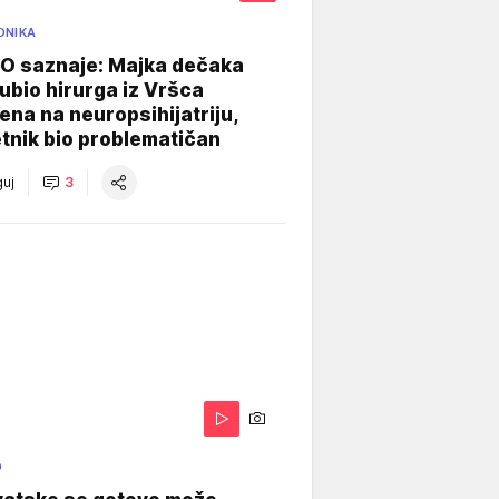
ONIKA
 saznaje: Majka dečaka
e ubio hirurga iz Vršca
na na neuropsihijatriju,
tnik bio problematičan
uj
3
O