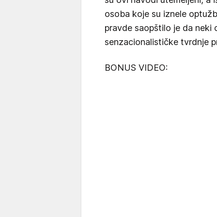
osoba koje su iznele optuž
pravde saopštilo je da neki
senzacionalističke tvrdnje p
BONUS VIDEO: