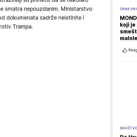
be smatra nepouzdanim. Ministarstvo
CRNA HR
 od dokumenata sadrže neistinite i
MONDO
koji j
rotiv Trampa.
smešte
malole
Reag
DRUŠTV