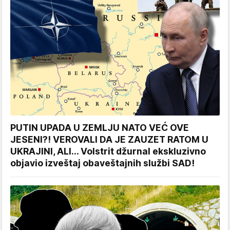
PUTIN UPADA U ZEMLJU NATO VEĆ OVE
JESENI?! VEROVALI DA JE ZAUZET RATOM U
UKRAJINI, ALI... Volstrit džurnal ekskluzivno
objavio izveštaj obaveštajnih službi SAD!