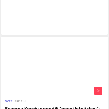
SVET
PRE 2 H
Severnu Koreju pogodili "pseći letnji dani":