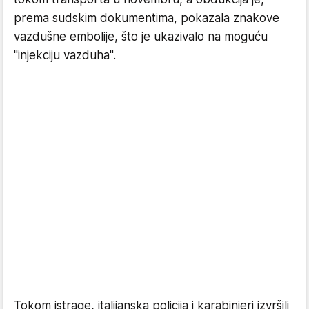
prema sudskim dokumentima, pokazala znakove
vazdušne embolije, što je ukazivalo na moguću
"injekciju vazduha".
Tokom istrage, italijanska policija i karabinjeri izvršili