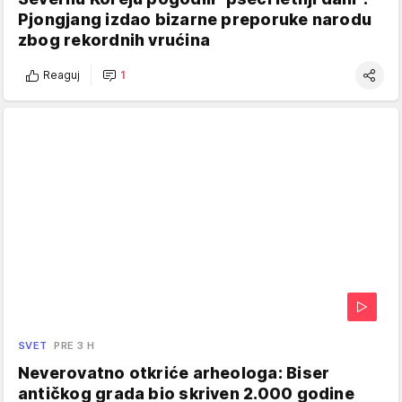
Pjongjang izdao bizarne preporuke narodu
zbog rekordnih vrućina
Reaguj
1
SVET
PRE 3 H
Neverovatno otkriće arheologa: Biser
antičkog grada bio skriven 2.000 godine