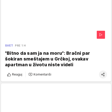
SVET
PRE 1 H
"Bitno da sam ja na moru": Bračni par
šokiran smeštajem u Grčkoj, ovakav
apartman u životu niste videli
Reaguj
Komentariši