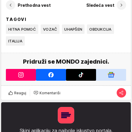
Prethodna vest
Sledeća vest
TAGOVI
HITNA POMOĆ
VOZAČ
UHAPŠEN
OBDUKCIJA
ITALIJA
Pridruži se MONDO zajednici.
Reaguj
Komentariši
Skini aplikaciju za najbolje iskustvo portala.