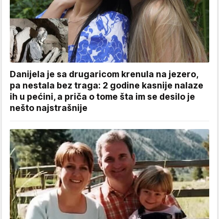
Danijela je sa drugaricom krenula na jezero,
pa nestala bez traga: 2 godine kasnije nalaze
ih u pećini, a priča o tome šta im se desilo je
nešto najstrašnije