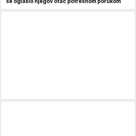
se oglasio njegov otac potresnom porukom