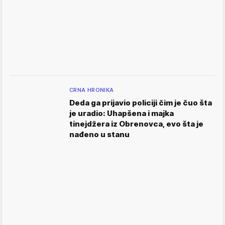
CRNA HRONIKA
Deda ga prijavio policiji čim je čuo šta
je uradio: Uhapšena i majka
tinejdžera iz Obrenovca, evo šta je
nađeno u stanu