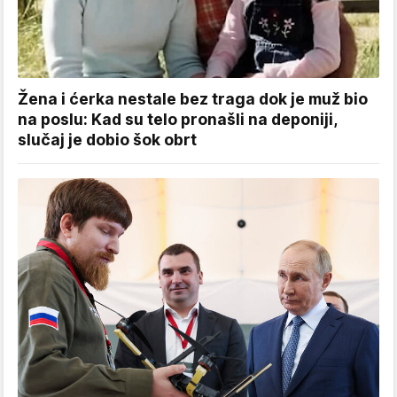
Žena i ćerka nestale bez traga dok je muž bio
na poslu: Kad su telo pronašli na deponiji,
slučaj je dobio šok obrt