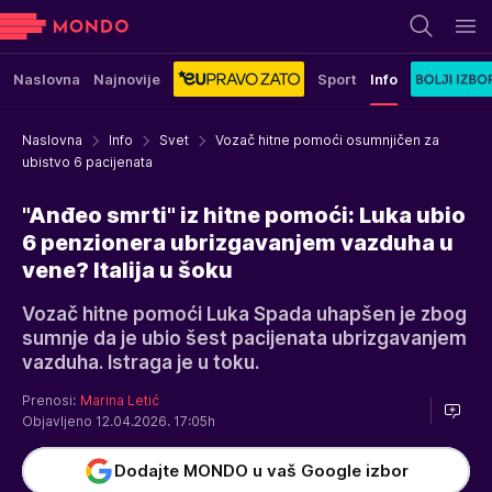
Naslovna
Najnovije
Sport
Info
Naslovna
Info
Svet
Vozač hitne pomoći osumnjičen za
ubistvo 6 pacijenata
"Anđeo smrti" iz hitne pomoći: Luka ubio
6 penzionera ubrizgavanjem vazduha u
vene? Italija u šoku
Vozač hitne pomoći Luka Spada uhapšen je zbog
sumnje da je ubio šest pacijenata ubrizgavanjem
vazduha. Istraga je u toku.
Prenosi:
Marina Letić
Objavljeno 12.04.2026. 17:05h
Dodajte MONDO u vaš Google izbor