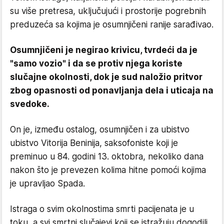
su više pretresa, uključujući i prostorije pogrebnih
preduzeća sa kojima je osumnjičeni ranije sarađivao.
Osumnjičeni je negirao krivicu, tvrdeći da je
"samo vozio" i da se protiv njega koriste
slučajne okolnosti, dok je sud naložio pritvor
zbog opasnosti od ponavljanja dela i uticaja na
svedoke.
On je, između ostalog, osumnjičen i za ubistvo
ubistvo Vitorija Beninija, saksofoniste koji je
preminuo u 84. godini 13. oktobra, nekoliko dana
nakon što je prevezen kolima hitne pomoći kojima
je upravljao Spada.
Istraga o svim okolnostima smrti pacijenata je u
toku, a svi smrtni slučajevi koji se istražuju dogodili