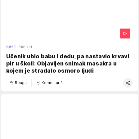
SVET
PRE 1 H
Učenik ubio babu i dedu, pa nastavio krvavi
pir u školi: Objavljen snimak masakra u
kojem je stradalo osmoro ljudi
Reaguj
Komentariši