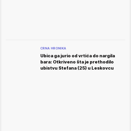
CRNA HRONIKA
Ubica ga jurio od vrtića do nargila
bara: Otkriveno šta je prethodilo
ubistvu Stefana (25) u Leskovcu