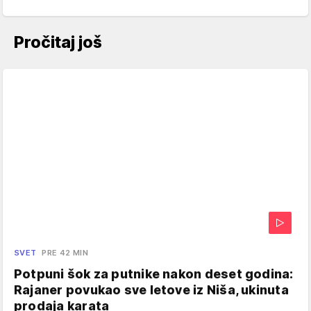
Pročitaj još
SVET
PRE 42 MIN
Potpuni šok za putnike nakon deset godina:
Rajaner povukao sve letove iz Niša, ukinuta
prodaja karata