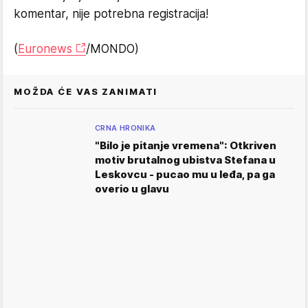
komentar, nije potrebna registracija!
(
Euronews
/MONDO)
MOŽDA ĆE VAS ZANIMATI
CRNA HRONIKA
"Bilo je pitanje vremena": Otkriven
motiv brutalnog ubistva Stefana u
Leskovcu - pucao mu u leđa, pa ga
overio u glavu