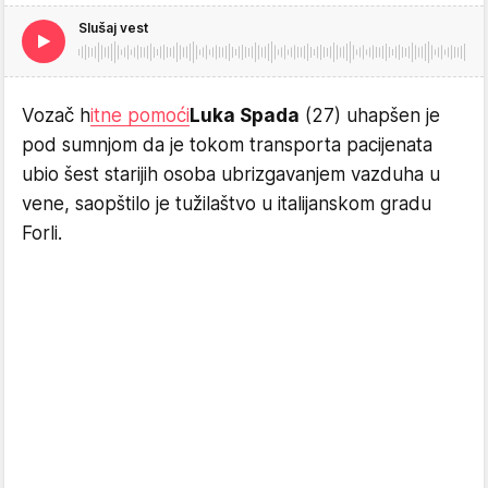
Slušaj vest
Vozač h
itne pomoći
Luka Spada
(27) uhapšen je
pod sumnjom da je tokom transporta pacijenata
ubio šest starijih osoba ubrizgavanjem vazduha u
vene, saopštilo je tužilaštvo u italijanskom gradu
Forli.