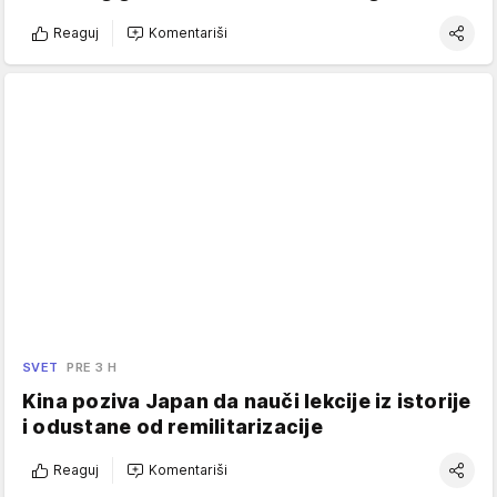
Reaguj
Komentariši
SVET
PRE 3 H
Kina poziva Japan da nauči lekcije iz istorije
i odustane od remilitarizacije
Reaguj
Komentariši