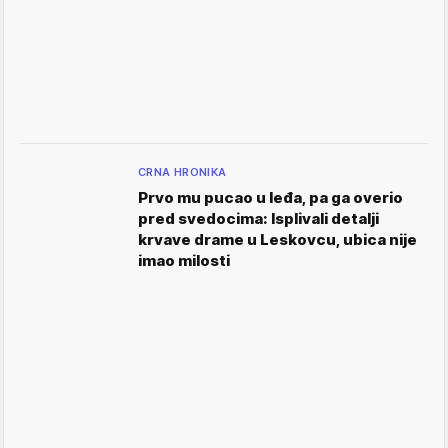
CRNA HRONIKA
Prvo mu pucao u leđa, pa ga overio
pred svedocima: Isplivali detalji
krvave drame u Leskovcu, ubica nije
imao milosti