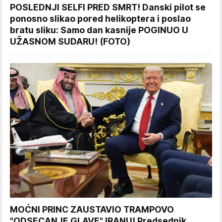
POSLEDNJI SELFI PRED SMRT! Danski pilot se
ponosno slikao pored helikoptera i poslao
bratu sliku: Samo dan kasnije POGINUO U
UŽASNOM SUDARU! (FOTO)
MOĆNI PRINC ZAUSTAVIO TRAMPOVO
"ODSECANJE GLAVE" IRANU! Predsednik