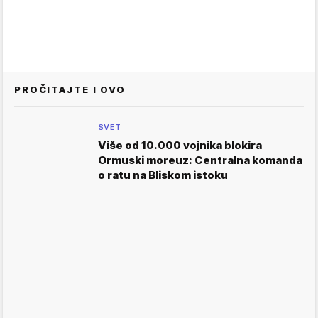
PROČITAJTE I OVO
SVET
Više od 10.000 vojnika blokira
Ormuski moreuz: Centralna komanda
o ratu na Bliskom istoku