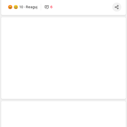
10
·
Reaguj
6