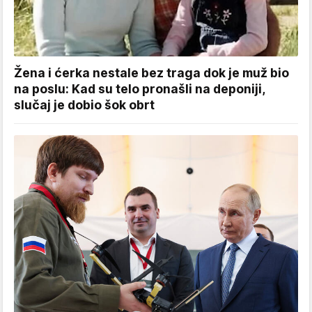
Žena i ćerka nestale bez traga dok je muž bio
na poslu: Kad su telo pronašli na deponiji,
slučaj je dobio šok obrt