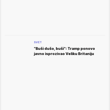
SVET
"Buši dušo, buši": Tramp ponovo
javno isprozivao Veliku Britaniju