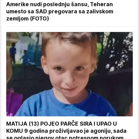
Amerike nudi poslednju šansu, Teheran
umesto sa SAD pregovara sa zalivskom
zemljom (FOTO)
MATIJA (13) POJEO PARČE SIRA I UPAO U
KOMU 9 godina proživljavao je agoniju, sada
se oglasio njegov otac potresnom porukom