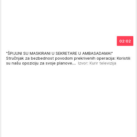
02:02
"ŠPIJUNI SU MASKIRANI U SEKRETARE U AMBASADAMA!"
Stručnjak za bezbednost povodom prekrivenih operacija: Koristili
su našu opoziciju za svoje planove...
Izvor: Kurir televizija