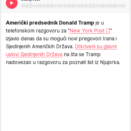
Američki predsednik Donald Tramp
je u
telefonskom razgovoru za "
New York Post
"
izjavio danas da su mogući novi pregovori Irana i
Sjedinjenih Američkih Država.
Otkriveni su glavni
uslovi Sjedinjenih Država
na šta se Tramp
nadovezao u razgovoru za poznati list iz Njujorka.