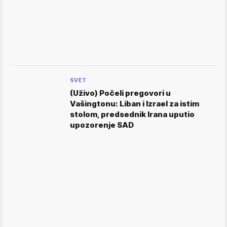
SVET
(Uživo) Počeli pregovori u
Vašingtonu: Liban i Izrael za istim
stolom, predsednik Irana uputio
upozorenje SAD