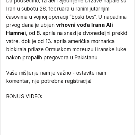
Da podsetimo, Izrael i Sjedinjene Države napale su
Iran u subotu 28. februara u ranim jutarnjim
časovima u vojnoj operaciji “Epski bes”. U napadima
prvog dana je ubijen
vrhovni vođa Irana Ali
Hamnei
, od 8. aprila na snazi je dvonedeljni prekid
vatre, dok je od 13. aprila američka mornarica
blokirala prilaze Ormuskom moreuzu i iranske luke
nakon propalih pregovora u Pakistanu.
Vaše mišljenje nam je važno - ostavite nam
komentar, nije potrebna registracija!
BONUS VIDEO: