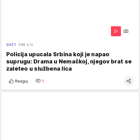
SVET
PRE 5 H
Policija upucala Srbina koji je napao
suprugu: Drama u Nemačkoj, njegov brat se
zaleteo u službena lica
Reaguj
1