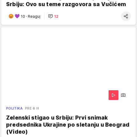
Srbiju: Ovo su teme razgovora sa Vučićem
10
·
Reaguj
12
POLITIKA
PRE 6 H
Zelenski stigao u Srbiju: Prvi snimak
predsednika Ukrajine po sletanju u Beograd
(Video)