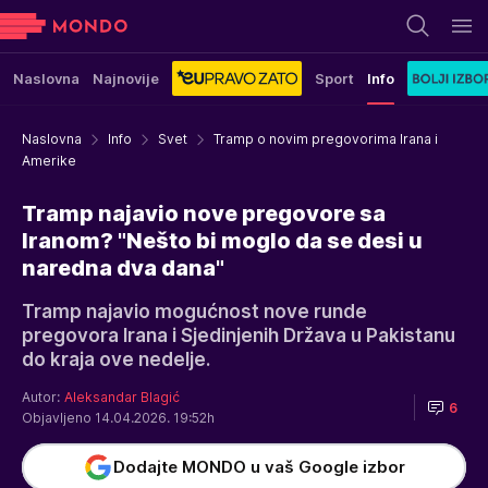
Naslovna
Najnovije
Sport
Info
Naslovna
Info
Svet
Tramp o novim pregovorima Irana i
Amerike
Tramp najavio nove pregovore sa
Iranom? "Nešto bi moglo da se desi u
naredna dva dana"
Tramp najavio mogućnost nove runde
pregovora Irana i Sjedinjenih Država u Pakistanu
do kraja ove nedelje.
Autor:
Aleksandar Blagić
6
Objavljeno 14.04.2026. 19:52h
Dodajte MONDO u vaš Google izbor