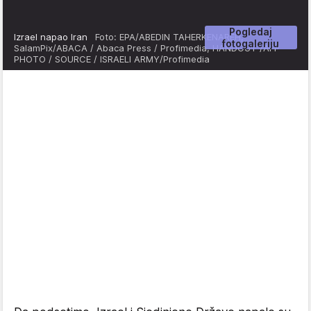
Pogledaj
Izrael napao Iran
Foto: EPA/ABEDIN TAHERKENAREH,
fotogaleriju
SalamPix/ABACA / Abaca Press / Profimedia, HANDOUT /AFP
PHOTO / SOURCE / ISRAELI ARMY/Profimedia