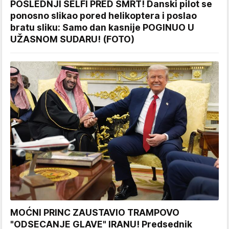
POSLEDNJI SELFI PRED SMRT! Danski pilot se
ponosno slikao pored helikoptera i poslao
bratu sliku: Samo dan kasnije POGINUO U
UŽASNOM SUDARU! (FOTO)
MOĆNI PRINC ZAUSTAVIO TRAMPOVO
"ODSECANJE GLAVE" IRANU! Predsednik