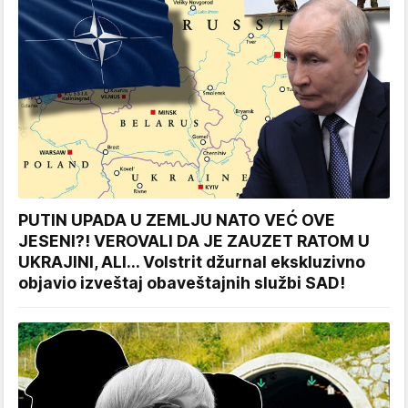
PUTIN UPADA U ZEMLJU NATO VEĆ OVE
JESENI?! VEROVALI DA JE ZAUZET RATOM U
UKRAJINI, ALI... Volstrit džurnal ekskluzivno
objavio izveštaj obaveštajnih službi SAD!