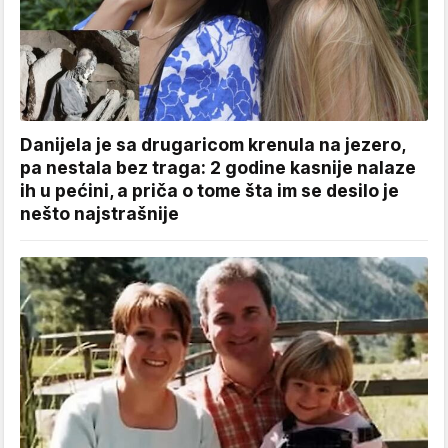
Danijela je sa drugaricom krenula na jezero,
pa nestala bez traga: 2 godine kasnije nalaze
ih u pećini, a priča o tome šta im se desilo je
nešto najstrašnije