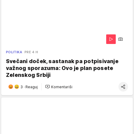
POLITIKA
PRE 4 H
Svečani doček, sastanak pa potpisivanje
važnog sporazuma: Ovo je plan posete
Zelenskog Srbiji
3
·
Reaguj
Komentariši