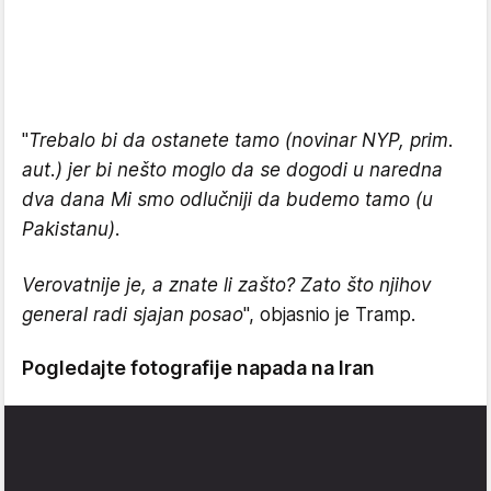
"
Trebalo bi da ostanete tamo (novinar NYP, prim.
aut.) jer bi nešto moglo da se dogodi u naredna
dva dana Mi smo odlučniji da budemo tamo (u
Pakistanu).
Verovatnije je, a znate li zašto? Zato što njihov
general radi sjajan posao
", objasnio je Tramp.
Pogledajte fotografije napada na Iran