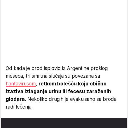
Od kada je brod isplovio iz Argentine prošlog
meseca, tri smrtna slučaja su povezana sa
hantavirusom
,
retkom bolešću koju obično
izaziva izlaganje urinu ili fecesu zaraženih
glodara
. Nekoliko drugih je evakuisano sa broda
radi lečenja.