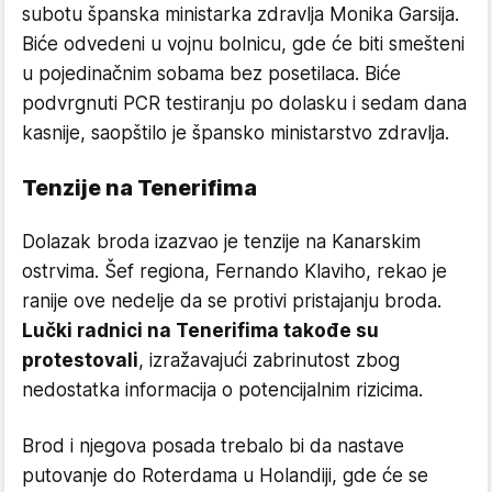
subotu španska ministarka zdravlja Monika Garsija.
Biće odvedeni u vojnu bolnicu, gde će biti smešteni
u pojedinačnim sobama bez posetilaca. Biće
podvrgnuti PCR testiranju po dolasku i sedam dana
kasnije, saopštilo je špansko ministarstvo zdravlja.
Tenzije na Tenerifima
Dolazak broda izazvao je tenzije na Kanarskim
ostrvima. Šef regiona, Fernando Klaviho, rekao je
ranije ove nedelje da se protivi pristajanju broda.
Lučki radnici na Tenerifima takođe su
protestovali
, izražavajući zabrinutost zbog
nedostatka informacija o potencijalnim rizicima.
Brod i njegova posada trebalo bi da nastave
putovanje do Roterdama u Holandiji, gde će se