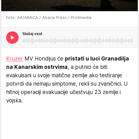
Foto: AA/ABACA / Abaca Press / Profimedia
Slušaj vest
Kruzer
MV Hondijus će
pristati u luci Granadilja
na Kanarskim ostrvima
, a putnici će biti
evakuisani u svoje matične zemlje ako testiranje
potvrdi da nemaju simptome, rekli su zvaničnici. U
hitnoj operaciji evakuacije učestvuju 23 zemlje i
vojska.