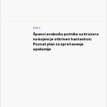
SVET
Španci evakuišu putnike sa kruzera
na kojem je otkriven hantavirus:
Poznat plan za sprečavanje
epidemije