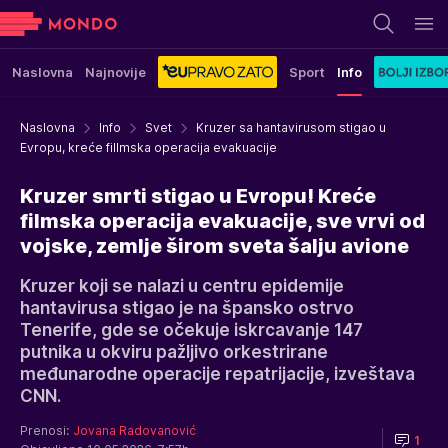
Naslovna
Najnovije
Sport
Info
Naslovna
Info
Svet
Kruzer sa hantavirusom stigao u
Evropu, kreće fillmska operacija evakuacije
Kruzer smrti stigao u Evropu! Kreće
filmska operacija evakuacije, sve vrvi od
vojske, zemlje širom sveta šalju avione
Kruzer koji se nalazi u centru epidemije
hantavirusa stigao je na špansko ostrvo
Tenerife, gde se očekuje iskrcavanje 147
putnika u okviru pažljivo orkestrirane
međunarodne operacije repatrijacije, izveštava
CNN.
Prenosi:
Jovana Radovanović
1