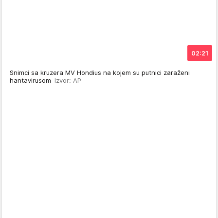
02:21
Snimci sa kruzera MV Hondius na kojem su putnici zaraženi
hantavirusom
Izvor: AP