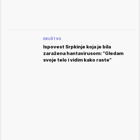
DRUŠTVO
Ispovest Srpkinje koja je bila
zaražena hantavirusom: "Gledam
svoje telo i vidim kako raste"