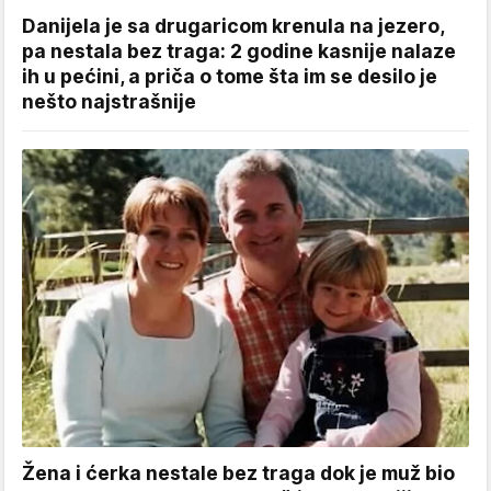
Danijela je sa drugaricom krenula na jezero,
pa nestala bez traga: 2 godine kasnije nalaze
ih u pećini, a priča o tome šta im se desilo je
nešto najstrašnije
Žena i ćerka nestale bez traga dok je muž bio