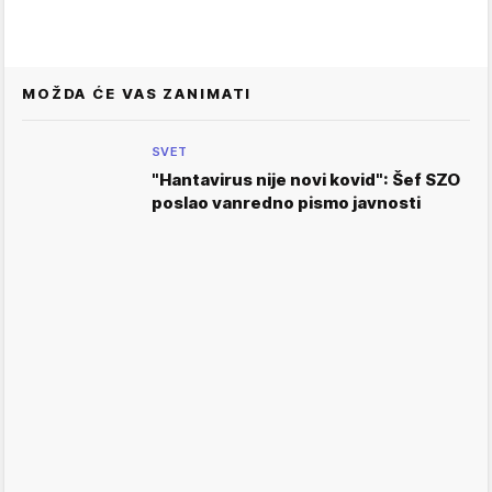
MOŽDA ĆE VAS ZANIMATI
SVET
"Hantavirus nije novi kovid": Šef SZO
poslao vanredno pismo javnosti