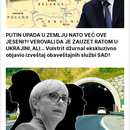
PUTIN UPADA U ZEMLJU NATO VEĆ OVE
JESENI?! VEROVALI DA JE ZAUZET RATOM U
UKRAJINI, ALI... Volstrit džurnal ekskluzivno
objavio izveštaj obaveštajnih službi SAD!