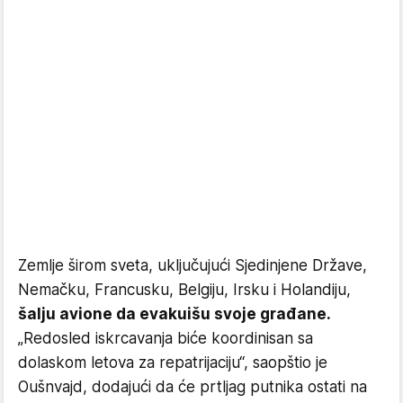
Zemlje širom sveta, uključujući Sjedinjene Države,
Nemačku, Francusku, Belgiju, Irsku i Holandiju,
šalju avione da evakuišu svoje građane.
„Redosled iskrcavanja biće koordinisan sa
dolaskom letova za repatrijaciju“, saopštio je
Oušnvajd, dodajući da će prtljag putnika ostati na