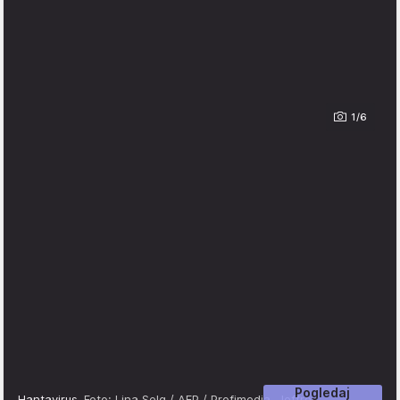
1/6
Pogledaj
Hantavirus
Foto: Lina Selg / AFP / Profimedia, Jeffrey