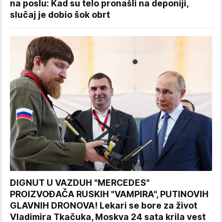
na poslu: Kad su telo pronašli na deponiji,
slučaj je dobio šok obrt
DIGNUT U VAZDUH "MERCEDES"
PROIZVOĐAČA RUSKIH "VAMPIRA", PUTINOVIH
GLAVNIH DRONOVA! Lekari se bore za život
Vladimira Tkačuka, Moskva 24 sata krila vest