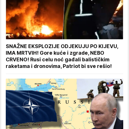
SNAŽNE EKSPLOZIJE ODJEKUJU PO KIJEVU,
IMA MRTVIH! Gore kuće i zgrade, NEBO
CRVENO! Rusi celu noć gađali balističkim
raketama i dronovima, Patriot bi sve rešio!