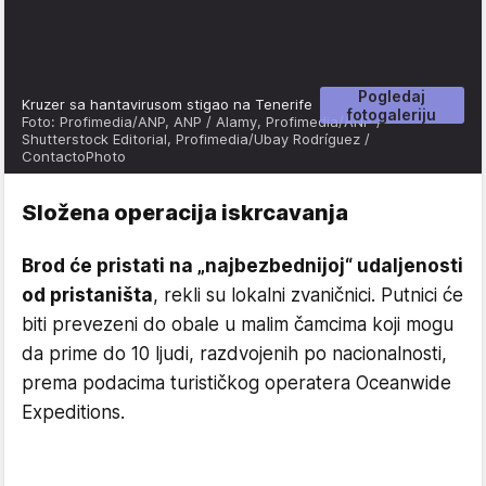
Pogledaj
Kruzer sa hantavirusom stigao na Tenerife
fotogaleriju
Foto: Profimedia/ANP, ANP / Alamy, Profimedia/ANP /
Shutterstock Editorial, Profimedia/Ubay Rodríguez /
ContactoPhoto
Složena operacija iskrcavanja
Brod će pristati na „najbezbednijoj“ udaljenosti
od pristaništa
, rekli su lokalni zvaničnici. Putnici će
biti prevezeni do obale u malim čamcima koji mogu
da prime do 10 ljudi, razdvojenih po nacionalnosti,
prema podacima turističkog operatera Oceanwide
Expeditions.