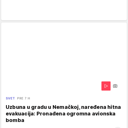
SVET
PRE 7 H
Uzbuna u gradu u Nemačkoj, naređena hitna
evakuacija: Pronađena ogromna avionska
bomba