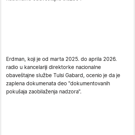
Erdman, koji je od marta 2025. do aprila 2026.
radio u kancelariji direktorke nacionalne
obaveštajne službe Tulsi Gabard, ocenio je da je
zaplena dokumenata deo "dokumentovanih
pokušaja zaobilaženja nadzora".