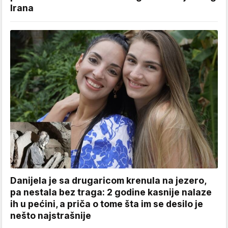
Irana
Danijela je sa drugaricom krenula na jezero,
pa nestala bez traga: 2 godine kasnije nalaze
ih u pećini, a priča o tome šta im se desilo je
nešto najstrašnije