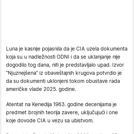
Luna je kasnije pojasnila da je CIA uzela dokumenta
koja su u nadležnosti ODNI i da se uklanjanje nije
dogodilo tog dana, niti je predstavljalo upad. Izvor
"Njuznejšena" iz obaveštajnih krugova potvrdio je
da su dokumenti uklonjeni tokom obustave rada
američke vlade 2025. godine.
Atentat na Kenedija 1963. godine decenijama je
predmet brojnih teorija zavere, uključujući i one
koje dovode CIA u vezu sa ubistvom.