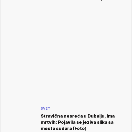
SVET
Stravična nesreća u Dubaiju, ima
mrtvih: Pojavila se jeziva slika sa
mesta sudara (Foto)