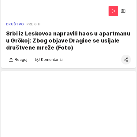
DRUŠTVO
PRE 6 H
Srbi iz Leskovca napravili haos u apartmanu
u Grčkoj: Zbog objave Dragice se usijale
društvene mreže (Foto)
Reaguj
Komentariši