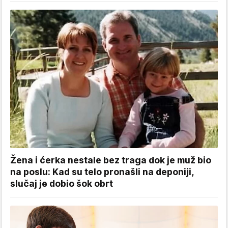
Žena i ćerka nestale bez traga dok je muž bio
na poslu: Kad su telo pronašli na deponiji,
slučaj je dobio šok obrt