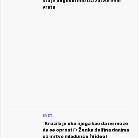
šta je dogovoreno iza zatvorenih
vrata
SVET
"Kružila je oko njega kao da ne može
da se oprosti": Ženka delfina danima
uz mrtvo mladunče (Video)