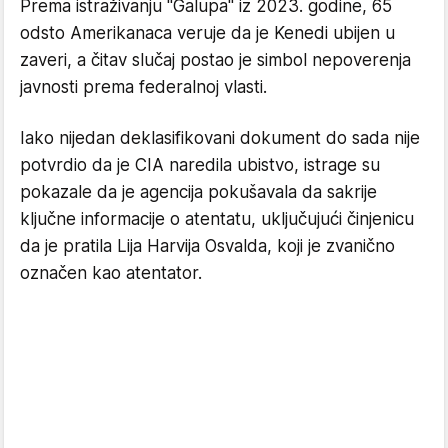
Prema istraživanju "Galupa" iz 2023. godine, 65
odsto Amerikanaca veruje da je Kenedi ubijen u
zaveri, a čitav slučaj postao je simbol nepoverenja
javnosti prema federalnoj vlasti.
Iako nijedan deklasifikovani dokument do sada nije
potvrdio da je CIA naredila ubistvo, istrage su
pokazale da je agencija pokušavala da sakrije
ključne informacije o atentatu, uključujući činjenicu
da je pratila Lija Harvija Osvalda, koji je zvanično
označen kao atentator.