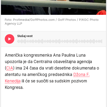
Foto: Profimedia/GoffPhotos.com / Goff Photos / P/KGC Photo
Agency LLP
Slušaj vest
Američka kongresmenka Ana Paulina Luna
upozorila je da Centralna obaveštajna agencija
(
CIA
) ima 24 časa da vrati desetine dokumenata o
atentatu na američkog predsednika
Džona F.
Kenedija
ili će se suočiti sa sudskim pozivom
Kongresa.