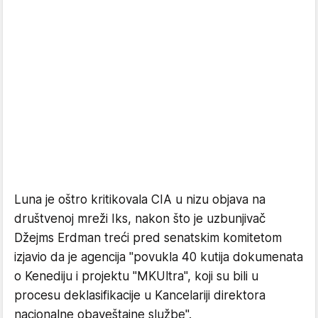
Luna je oštro kritikovala CIA u nizu objava na
društvenoj mreži Iks, nakon što je uzbunjivač
Džejms Erdman treći pred senatskim komitetom
izjavio da je agencija "povukla 40 kutija dokumenata
o Kenediju i projektu "MKUltra", koji su bili u
procesu deklasifikacije u Kancelariji direktora
nacionalne obaveštajne službe".