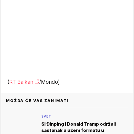
(
RT Balkan
/Mondo)
MOŽDA ĆE VAS ZANIMATI
SVET
Si Đinping i Donald Tramp održali
sastanak u užem formatu u