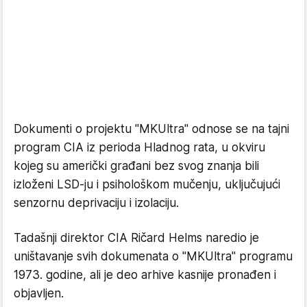
Dokumenti o projektu "MKUltra" odnose se na tajni
program CIA iz perioda Hladnog rata, u okviru
kojeg su američki građani bez svog znanja bili
izloženi LSD-ju i psihološkom mučenju, uključujući
senzornu deprivaciju i izolaciju.
Tadašnji direktor CIA Ričard Helms naredio je
uništavanje svih dokumenata o "MKUltra" programu
1973. godine, ali je deo arhive kasnije pronađen i
objavljen.