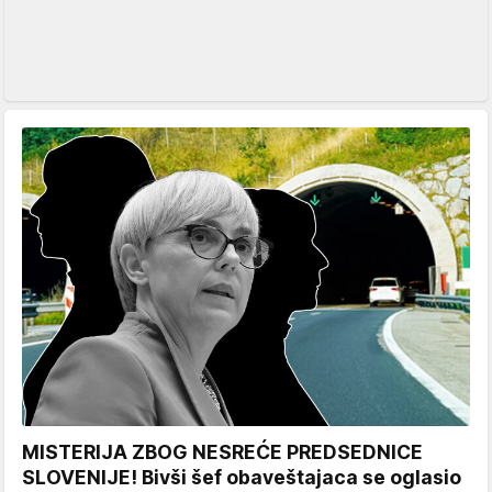
MISTERIJA ZBOG NESREĆE PREDSEDNICE
SLOVENIJE! Bivši šef obaveštajaca se oglasio