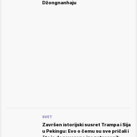
Džongnanhaju
SVET
Završen istorijski susret Trampa i Sija
u Pekingu: Evo o čemu su sve pričali i