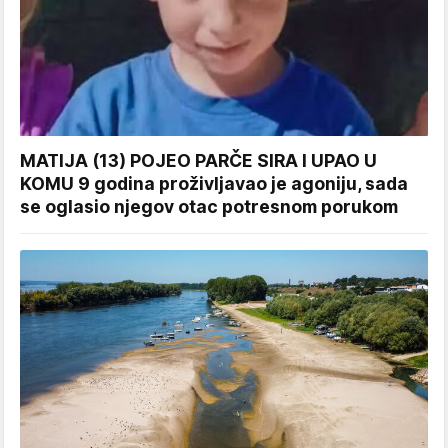
MATIJA (13) POJEO PARČE SIRA I UPAO U
KOMU 9 godina proživljavao je agoniju, sada
se oglasio njegov otac potresnom porukom