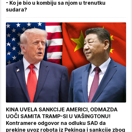
- Ko je bio u kombiju sa njom u trenutku
sudara?
KINA UVELA SANKCIJE AMERICI, ODMAZDA
UOČI SAMITA TRAMP-SI U VAŠINGTONU!
Kontramere odgovor na odluku SAD da
prekine uvoz robota iz Pekinga i sankcije zbog