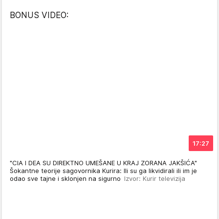
BONUS VIDEO:
17:27
"CIA I DEA SU DIREKTNO UMEŠANE U KRAJ ZORANA JAKŠIĆA"
Šokantne teorije sagovornika Kurira: Ili su ga likvidirali ili im je
odao sve tajne i sklonjen na sigurno
Izvor: Kurir televizija