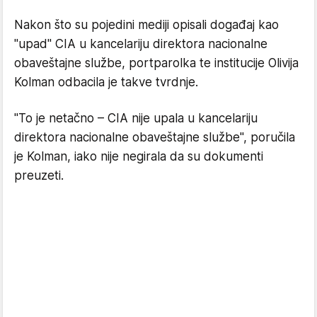
Nakon što su pojedini mediji opisali događaj kao
"upad" CIA u kancelariju direktora nacionalne
obaveštajne službe, portparolka te institucije Olivija
Kolman odbacila je takve tvrdnje.
"To je netačno – CIA nije upala u kancelariju
direktora nacionalne obaveštajne službe", poručila
je Kolman, iako nije negirala da su dokumenti
preuzeti.