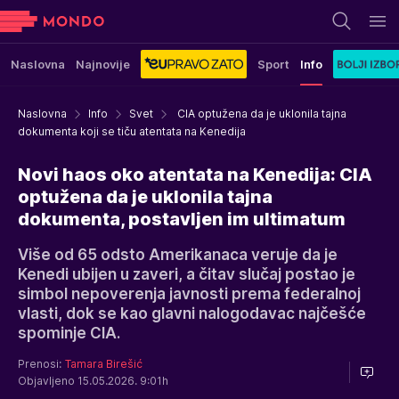
Naslovna
Najnovije
Sport
Info
Naslovna
Info
Svet
CIA optužena da je uklonila tajna
dokumenta koji se tiču atentata na Kenedija
Novi haos oko atentata na Kenedija: CIA
optužena da je uklonila tajna
dokumenta, postavljen im ultimatum
Više od 65 odsto Amerikanaca veruje da je
Kenedi ubijen u zaveri, a čitav slučaj postao je
simbol nepoverenja javnosti prema federalnoj
vlasti, dok se kao glavni nalogodavac najčešće
spominje CIA.
Prenosi:
Tamara Birešić
Objavljeno 15.05.2026. 9:01h