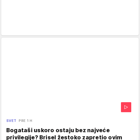
SVET
PRE 1 H
Bogataši uskoro ostaju bez najveće
privilegije? Brisel žestoko zapretio ovim