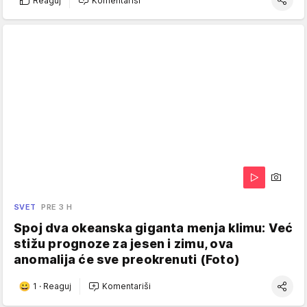
Reaguj
Komentariši
SVET
PRE 3 H
Spoj dva okeanska giganta menja klimu: Već
stižu prognoze za jesen i zimu, ova
anomalija će sve preokrenuti (Foto)
1
·
Reaguj
Komentariši