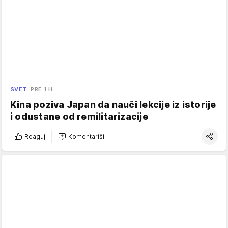
SVET
PRE 1 H
Kina poziva Japan da nauči lekcije iz istorije
i odustane od remilitarizacije
Reaguj
Komentariši