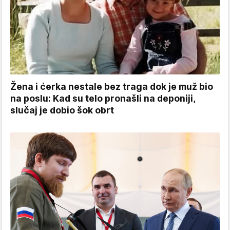
Žena i ćerka nestale bez traga dok je muž bio
na poslu: Kad su telo pronašli na deponiji,
slučaj je dobio šok obrt