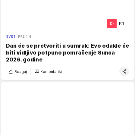
SVET
PRE 1 H
Dan će se pretvoriti u sumrak: Evo odakle će
biti vidljivo potpuno pomračenje Sunca
2026. godine
Reaguj
Komentariši