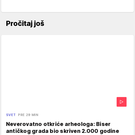
Pročitaj još
SVET
PRE 29 MIN
Neverovatno otkriće arheologa: Biser
antičkog grada bio skriven 2.000 godine