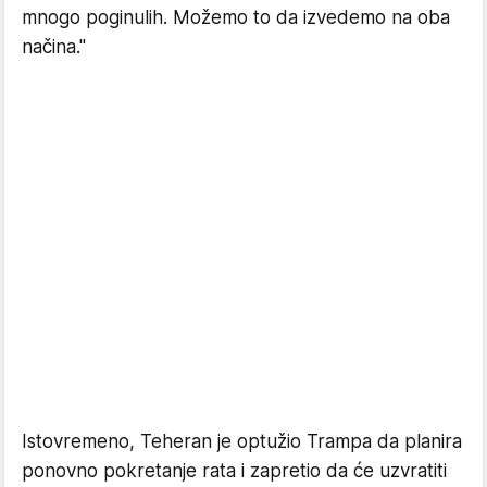
mnogo poginulih. Možemo to da izvedemo na oba
načina."
Istovremeno, Teheran je optužio Trampa da planira
ponovno pokretanje rata i zapretio da će uzvratiti