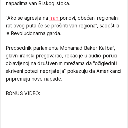
napadima van Bliskog istoka.
"Ako se agresija na
Iran
ponovi, obećani regionalni
rat ovog puta će se proširiti van regiona", saopštila
je Revolucionarna garda.
Predsednik parlamenta Mohamad Baker Kalibaf,
glavni iranski pregovarač, rekao je u audio-poruci
objavljenoj na društvenim mrežama da "očigledni i
skriveni potezi neprijatelja" pokazuju da Amerikanci
pripremaju nove napade.
BONUS VIDEO: