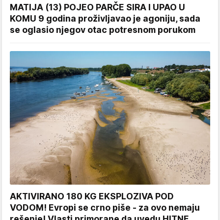
MATIJA (13) POJEO PARČE SIRA I UPAO U
KOMU 9 godina proživljavao je agoniju, sada
se oglasio njegov otac potresnom porukom
AKTIVIRANO 180 KG EKSPLOZIVA POD
VODOM! Evropi se crno piše - za ovo nemaju
rešenje! Vlasti primorane da uvedu HITNE