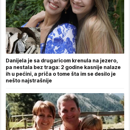
Danijela je sa drugaricom krenula na jezero,
pa nestala bez traga: 2 godine kasnije nalaze
ih u pećini, a priča o tome šta im se desilo je
nešto najstrašnije