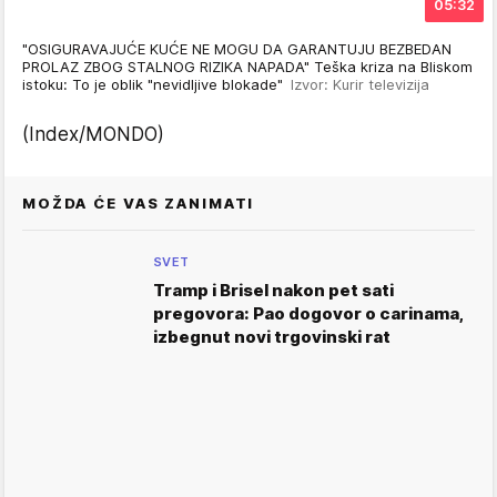
05:32
"OSIGURAVAJUĆE KUĆE NE MOGU DA GARANTUJU BEZBEDAN
PROLAZ ZBOG STALNOG RIZIKA NAPADA" Teška kriza na Bliskom
istoku: To je oblik "nevidljive blokade"
Izvor: Kurir televizija
(Index/MONDO)
MOŽDA ĆE VAS ZANIMATI
SVET
Tramp i Brisel nakon pet sati
pregovora: Pao dogovor o carinama,
izbegnut novi trgovinski rat