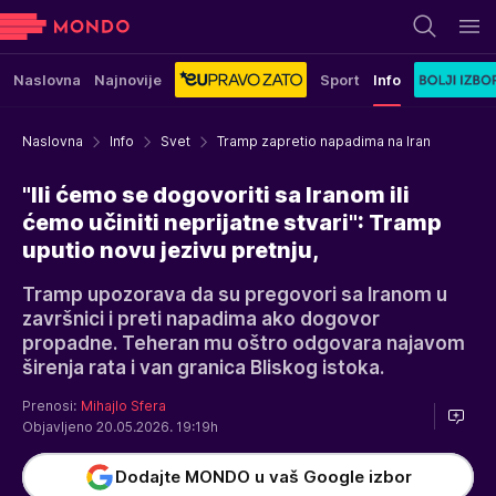
Naslovna
Najnovije
Sport
Info
Naslovna
Info
Svet
Tramp zapretio napadima na Iran
"Ili ćemo se dogovoriti sa Iranom ili
ćemo učiniti neprijatne stvari": Tramp
uputio novu jezivu pretnju,
Tramp upozorava da su pregovori sa Iranom u
završnici i preti napadima ako dogovor
propadne. Teheran mu oštro odgovara najavom
širenja rata i van granica Bliskog istoka.
Prenosi:
Mihajlo Sfera
Objavljeno 20.05.2026. 19:19h
Dodajte MONDO u vaš Google izbor