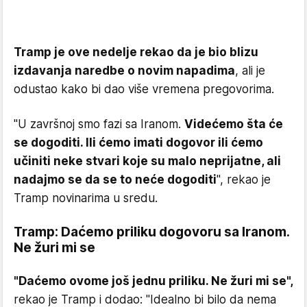
Tramp je ove nedelje rekao da je bio blizu
izdavanja naredbe o novim napadima
, ali je
odustao kako bi dao više vremena pregovorima.
"U završnoj smo fazi sa Iranom.
Videćemo šta će
se dogoditi. Ili ćemo imati dogovor ili ćemo
učiniti neke stvari koje su malo neprijatne, ali
nadajmo se da se to neće dogoditi
", rekao je
Tramp novinarima u sredu.
Tramp: Daćemo priliku dogovoru sa Iranom.
Ne žuri mi se
"Daćemo ovome još jednu priliku. Ne žuri mi se",
rekao je Tramp i dodao: "Idealno bi bilo da nema