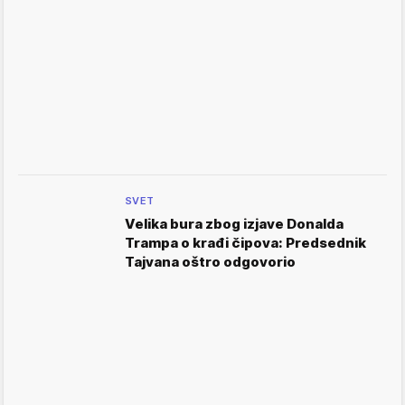
SVET
Velika bura zbog izjave Donalda
Trampa o krađi čipova: Predsednik
Tajvana oštro odgovorio