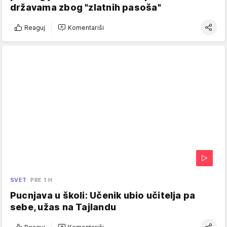
državama zbog "zlatnih pasoša"
Reaguj
Komentariši
SVET
PRE 1 H
Pucnjava u školi: Učenik ubio učitelja pa
sebe, užas na Tajlandu