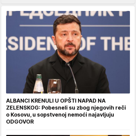
ALBANCI KRENULI U OPŠTI NAPAD NA
ZELENSKOG: Pobesneli su zbog njegovih reči
o Kosovu, u sopstvenoj nemoći najavljuju
ODGOVOR