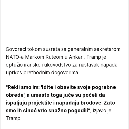
Govoreći tokom susreta sa generalnim sekretarom
NATO-a Markom Ruteom u Ankari, Tramp je
optužio iransko rukovodstvo za nastavak napada
uprkos prethodnim dogovorima.
"Rekli smo im: 'Idite i obavite svoje pogrebne
obrede', a umesto toga juče su počeli da
ispaljuju projektile i napadaju brodove. Zato
smo ih sinoć vrlo snažno pogodili"
, izjavio je
Tramp.