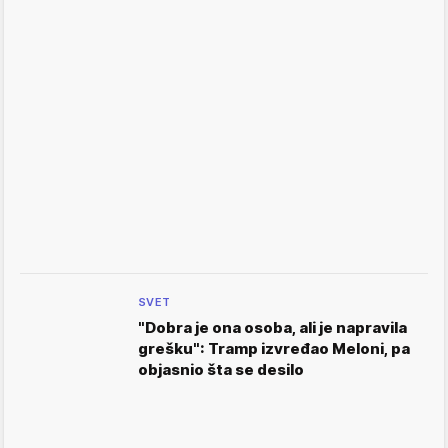
SVET
"Dobra je ona osoba, ali je napravila
grešku": Tramp izvređao Meloni, pa
objasnio šta se desilo