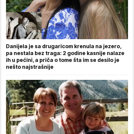
Danijela je sa drugaricom krenula na jezero,
pa nestala bez traga: 2 godine kasnije nalaze
ih u pećini, a priča o tome šta im se desilo je
nešto najstrašnije