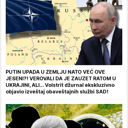
PUTIN UPADA U ZEMLJU NATO VEĆ OVE
JESENI?! VEROVALI DA JE ZAUZET RATOM U
UKRAJINI, ALI... Volstrit džurnal ekskluzivno
objavio izveštaj obaveštajnih službi SAD!