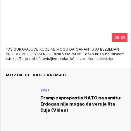
05:32
"OSIGURAVAJUĆE KUĆE NE MOGU DA GARANTUJU BEZBEDAN
PROLAZ ZBOG STALNOG RIZIKA NAPADA" Teška kriza na Bliskom
istoku: To je oblik "nevidljive blokade"
Izvor: Kurir televizija
MOŽDA ĆE VAS ZANIMATI
SVET
Tramp zaprepastio NATO na samitu:
Erdogan nije mogao da veruje šta
čuje (Video)