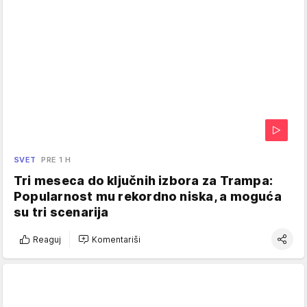
SVET
PRE 1 H
Tri meseca do ključnih izbora za Trampa:
Popularnost mu rekordno niska, a moguća
su tri scenarija
Reaguj
Komentariši