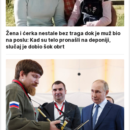
Žena i ćerka nestale bez traga dok je muž bio
na poslu: Kad su telo pronašli na deponiji,
slučaj je dobio šok obrt