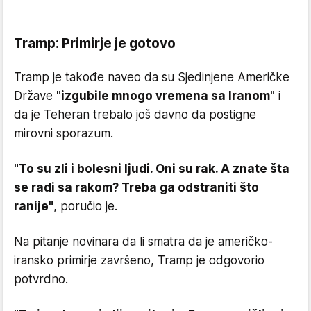
Tramp: Primirje je gotovo
Tramp je takođe naveo da su Sjedinjene Američke
Države
"izgubile mnogo vremena sa Iranom"
i
da je Teheran trebalo još davno da postigne
mirovni sporazum.
"To su zli i bolesni ljudi. Oni su rak. A znate šta
se radi sa rakom? Treba ga odstraniti što
ranije"
, poručio je.
Na pitanje novinara da li smatra da je američko-
iransko primirje završeno, Tramp je odgovorio
potvrdno.