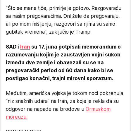
"Što se mene tiče, primirje je gotovo. Razgovaraću
sa našim pregovaračima. Oni žele da pregovaraju,
ali po mom mišljenju, razgovori sa njima su samo
gubitak vremena", zaključio je Tramp.
SAD i
Iran
su 17. juna potpisali memorandum o
razumevanju kojim je zaustavljen vojni sukob
između dve zemlje i obavezali su se na
pregovarački period od 60 dana kako bi se
postigao konačni, trajni mirovni sporazum.
Međutim, američka vojska je tokom noći pokrenula
"niz snažnih udara" na Iran, za koje je rekla da su
odgovor na napade na brodove u
Ormuskom
moreuzu.