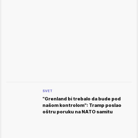
SVET
"Grenland bi trebalo da bude pod
našom kontrolom": Tramp poslao
oštru poruku na NATO samitu