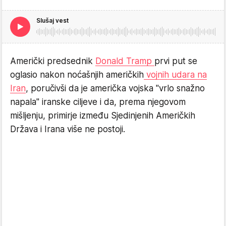
Slušaj vest
Američki predsednik
Donald Tramp
prvi put se
oglasio nakon noćašnjih američkih
vojnih udara na
Iran
, poručivši da je američka vojska "vrlo snažno
napala" iranske ciljeve i da, prema njegovom
mišljenju, primirje između Sjedinjenih Američkih
Država i Irana više ne postoji.