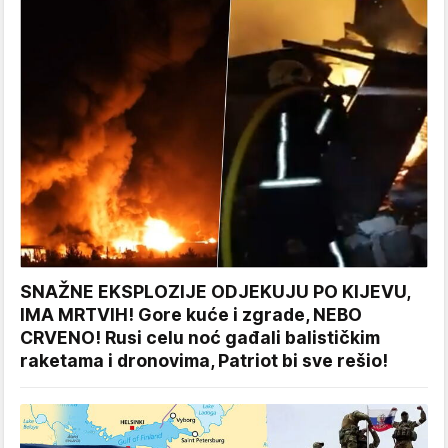
SNAŽNE EKSPLOZIJE ODJEKUJU PO KIJEVU,
IMA MRTVIH! Gore kuće i zgrade, NEBO
CRVENO! Rusi celu noć gađali balističkim
raketama i dronovima, Patriot bi sve rešio!