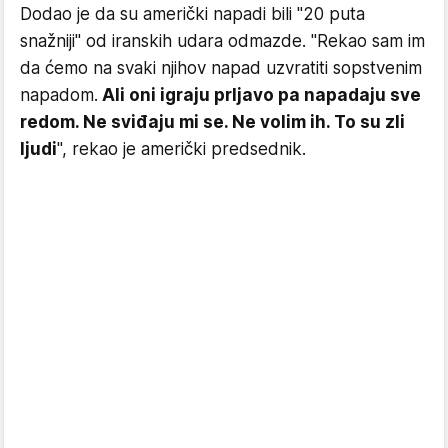
Dodao je da su američki napadi bili "20 puta
snažniji" od iranskih udara odmazde. "Rekao sam im
da ćemo na svaki njihov napad uzvratiti sopstvenim
napadom.
Ali oni igraju prljavo pa napadaju sve
redom. Ne sviđaju mi se. Ne volim ih. To su zli
ljudi
", rekao je američki predsednik.