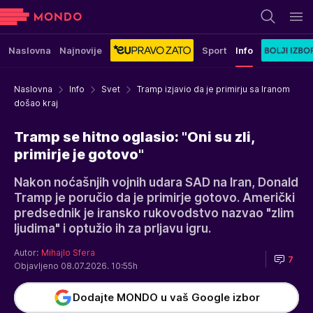
Naslovna
Najnovije
Sport
Info
Naslovna
Info
Svet
Tramp izjavio da je primirju sa Iranom
došao kraj
Tramp se hitno oglasio: "Oni su zli,
primirje je gotovo"
Nakon noćašnjih vojnih udara SAD na Iran, Donald
Tramp je poručio da je primirje gotovo. Američki
predsednik je iransko rukovodstvo nazvao "zlim
ljudima" i optužio ih za prljavu igru.
Autor:
Mihajlo Sfera
7
Objavljeno 08.07.2026. 10:55h
Dodajte MONDO u vaš Google izbor