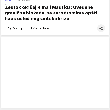
Žestok okršaj Rima i Madrida: Uvedene
granične blokade, na aerodromima opšti
haos usled migrantske krize
Reaguj
Komentariši