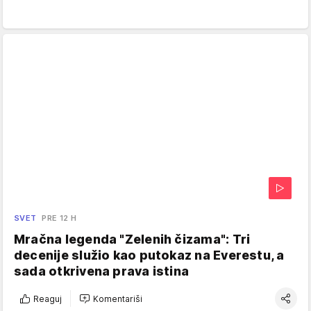
SVET
PRE 12 H
Mračna legenda "Zelenih čizama": Tri
decenije služio kao putokaz na Everestu, a
sada otkrivena prava istina
Reaguj
Komentariši