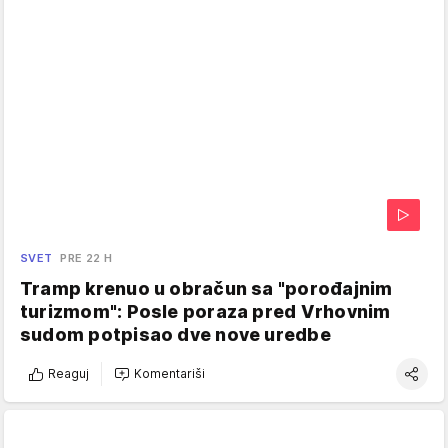
SVET
PRE 22 H
Tramp krenuo u obračun sa "porođajnim
turizmom": Posle poraza pred Vrhovnim
sudom potpisao dve nove uredbe
Reaguj
Komentariši