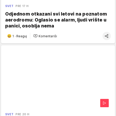
SVET
PRE 17 H
Odjednom otkazani svi letovi na poznatom
aerodromu: Oglasio se alarm, ljudi vrište u
panici, osoblja nema
1
·
Reaguj
Komentariši
SVET
PRE 20 H