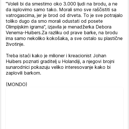
"Voleli bi da smestimo oko 3.000 ljudi na brodu, a ne
da isplovimo samo tako. Morali smo sve raščistiti sa
vatrogascima, jer je brod od drveta. To je sve potrajalo
toliko dugo da smo morali odustati od posete
Olimpijskim igrama", izjavila je menadžerka Debora
Venema-Huibers.Za razliku od prave barke, na brodu
ima samo nekoliko kokošaka, a sve ostalo su plastične
životinje.
Treba istaći kako je milioner i kreacionist Johan
Huibers poznati graditelj u Holandiji, a njegovi brojni
sunarodnici pokazuju veliko interesovanje kako bi
zaplovili barkom.
(MONDO)