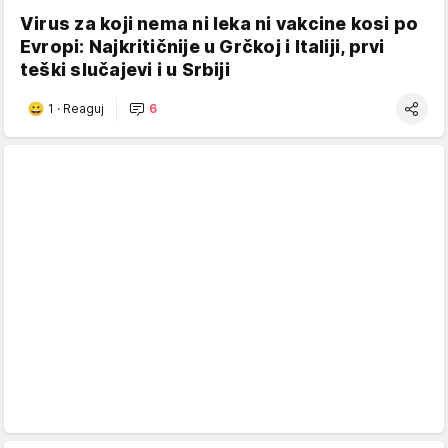
Virus za koji nema ni leka ni vakcine kosi po
Evropi: Najkritičnije u Grčkoj i Italiji, prvi
teški slučajevi i u Srbiji
1
·
Reaguj
6