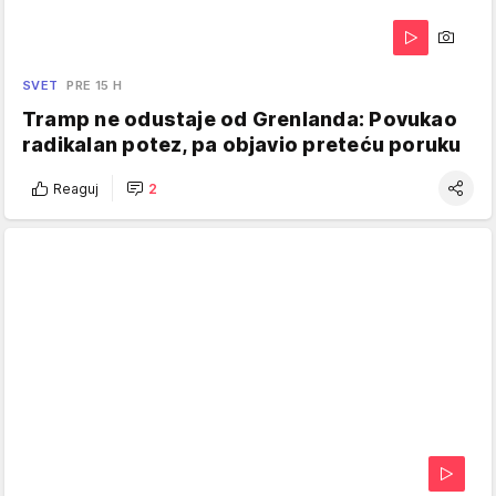
SVET
PRE 15 H
Tramp ne odustaje od Grenlanda: Povukao
radikalan potez, pa objavio preteću poruku
Reaguj
2