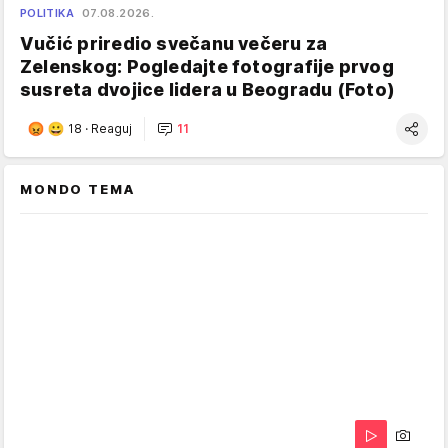
POLITIKA
07.08.2026.
Vučić priredio svečanu večeru za
Zelenskog: Pogledajte fotografije prvog
susreta dvojice lidera u Beogradu (Foto)
18
·
Reaguj
11
MONDO TEMA