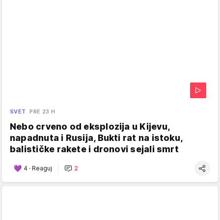
SVET
PRE 23 H
Nebo crveno od eksplozija u Kijevu,
napadnuta i Rusija, Bukti rat na istoku,
balističke rakete i dronovi sejali smrt
4
·
Reaguj
2