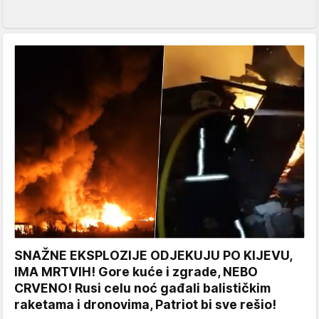
SNAŽNE EKSPLOZIJE ODJEKUJU PO KIJEVU,
IMA MRTVIH! Gore kuće i zgrade, NEBO
CRVENO! Rusi celu noć gađali balističkim
raketama i dronovima, Patriot bi sve rešio!