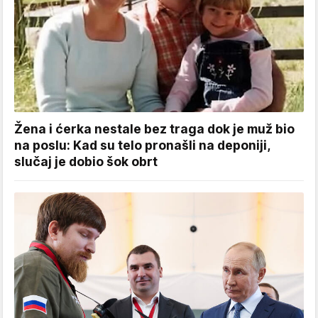
Žena i ćerka nestale bez traga dok je muž bio
na poslu: Kad su telo pronašli na deponiji,
slučaj je dobio šok obrt