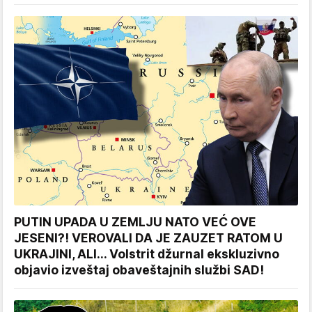
PUTIN UPADA U ZEMLJU NATO VEĆ OVE
JESENI?! VEROVALI DA JE ZAUZET RATOM U
UKRAJINI, ALI... Volstrit džurnal ekskluzivno
objavio izveštaj obaveštajnih službi SAD!