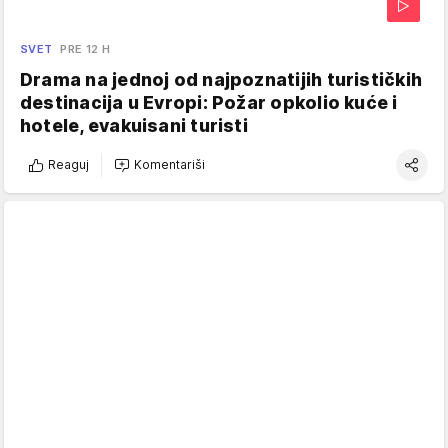
SVET
PRE 12 H
Drama na jednoj od najpoznatijih turističkih
destinacija u Evropi: Požar opkolio kuće i
hotele, evakuisani turisti
Reaguj
Komentariši