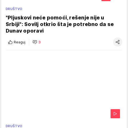
DRUŠTVO
"Pljuskovi neće pomoći, rešenje nije u
Srbiji": Sovilj otkrio šta je potrebno da se
Dunav oporavi
Reaguj
3
DRUŠTVO