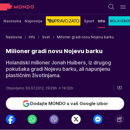
Naslovna
Najnovije
Sport
Info
Naslovna
Info
Svet
Milioner gradi novu Nojevu barku
Milioner gradi novu Nojevu barku
Holandski milioner Jonah Huibers, iz drugog
pokušaka gradi Nojevu barku, ali napunjenu
plastičnim životinjama.
Objavljeno 30.07.2012. 19:28h
→ 19:32h
Dodajte MONDO u vaš Google izbor