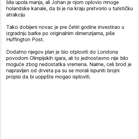
bila upola manja, ali Johan je njom oplovio mnoge
holandske kanale, da bi je na kraju pretvorio u turističku
atrakciju
Tako dobijeni novac je pre četiri godine investirao u
izgradnju barke po originalnim dimenzijama, piše
Huffington Post.
Dodatno njegov plan je bio otploviti do Londona
povodom Olimpijskih igara, ali to jednostavno nije bilo
moguće zbog nedostatka vremena. Naime, celi brod je
napravljen od drveta pa su se morali ispuniti brojni
propisi da bi uoppšte mogao isploviti.