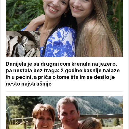
Danijela je sa drugaricom krenula na jezero,
pa nestala bez traga: 2 godine kasnije nalaze
ih u pećini, a priča o tome šta im se desilo je
nešto najstrašnije