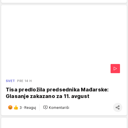
SVET
PRE 14 H
Tisa predložila predsednika Mađarske:
Glasanje zakazano za 11. avgust
3
·
Reaguj
Komentariši