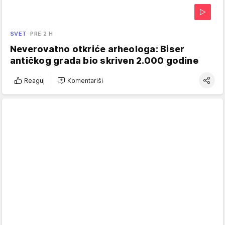
SVET
PRE 2 H
Neverovatno otkriće arheologa: Biser
antičkog grada bio skriven 2.000 godine
Reaguj
Komentariši