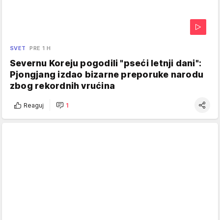
SVET
PRE 1 H
Severnu Koreju pogodili "pseći letnji dani":
Pjongjang izdao bizarne preporuke narodu
zbog rekordnih vrućina
Reaguj
1