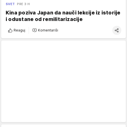
SVET
PRE 3 H
Kina poziva Japan da nauči lekcije iz istorije
i odustane od remilitarizacije
Reaguj
Komentariši