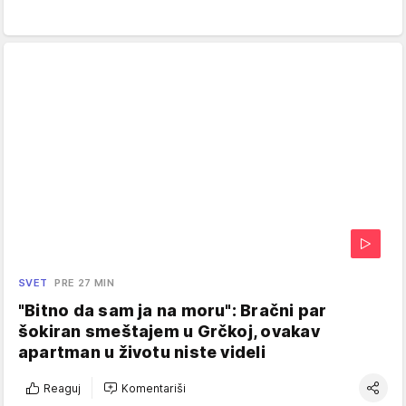
SVET
PRE 27 MIN
"Bitno da sam ja na moru": Bračni par
šokiran smeštajem u Grčkoj, ovakav
apartman u životu niste videli
Reaguj
Komentariši