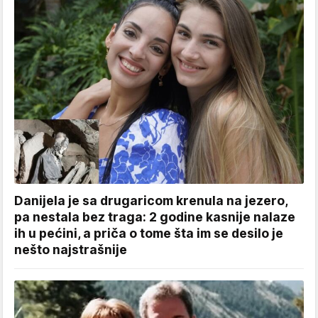
Danijela je sa drugaricom krenula na jezero,
pa nestala bez traga: 2 godine kasnije nalaze
ih u pećini, a priča o tome šta im se desilo je
nešto najstrašnije