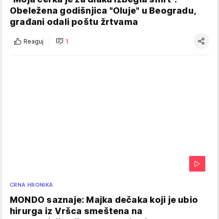
Obeležena godišnjica "Oluje" u Beogradu,
građani odali poštu žrtvama
Reaguj
1
CRNA HRONIKA
MONDO saznaje: Majka dečaka koji je ubio
hirurga iz Vršca smeštena na