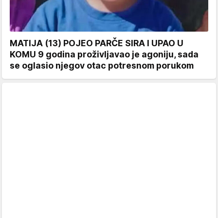
MATIJA (13) POJEO PARČE SIRA I UPAO U
KOMU 9 godina proživljavao je agoniju, sada
se oglasio njegov otac potresnom porukom