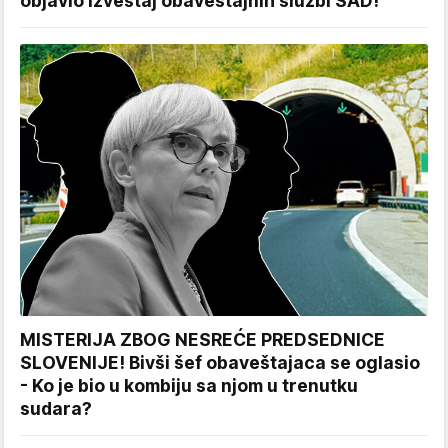
objavio izveštaj obaveštajnih službi SAD!
MISTERIJA ZBOG NESREĆE PREDSEDNICE
SLOVENIJE! Bivši šef obaveštajaca se oglasio
- Ko je bio u kombiju sa njom u trenutku
sudara?