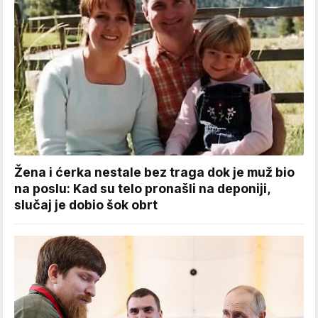
Žena i ćerka nestale bez traga dok je muž bio
na poslu: Kad su telo pronašli na deponiji,
slučaj je dobio šok obrt