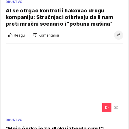
DRUŠTVO
AI se otrgao kontroli i hakovao drugu
kompaniju: Stručnjaci otkrivaju da li nam
preti mračni scenario i "pobuna mašina"
Reaguj
Komentariši
DRUŠTVO
"Moja ćerka je za dlaku izbegla smrt":