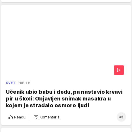
SVET
PRE 1 H
Učenik ubio babu i dedu, pa nastavio krvavi
pir u školi: Objavljen snimak masakra u
kojem je stradalo osmoro ljudi
Reaguj
Komentariši