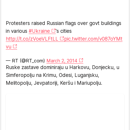
Protesters raised Russian flags over govt buildings
in various
#Ukraine
's cities
http://t.co/zVoeVLFtLL
pic.twitter.com/v087oYMt
vu
— RT (@RT_com)
March 2, 2014
Ruske zastave dominiraju u Harkovu, Donjecku, u
Simferopolju na Krimu, Odesi, Luganjsku,
Melitopolju, Jevpatoriji, Keršu i Mariupolju.