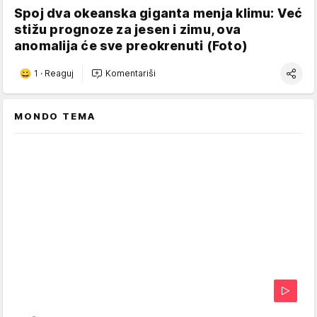
Spoj dva okeanska giganta menja klimu: Već
stižu prognoze za jesen i zimu, ova
anomalija će sve preokrenuti (Foto)
1
·
Reaguj
Komentariši
MONDO TEMA