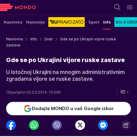
Naslovna
Najnovije
Sport
Info
Naslovna
Info
Svet
Gde se po Ukrajini vijore ruske
zastave
Gde se po Ukrajini vijore ruske zastave
U istočnoj Ukrajini na mnogim administrativnim
zgradama vijore se ruske zastave.
Objavljeno 02.03.2014. 10:09h
1
Dodajte MONDO u vaš Google izbor