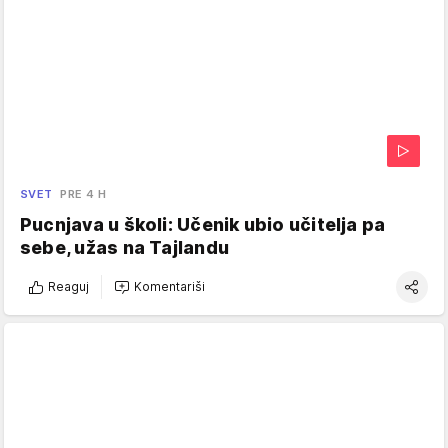
SVET
PRE 4 H
Pucnjava u školi: Učenik ubio učitelja pa
sebe, užas na Tajlandu
Reaguj
Komentariši