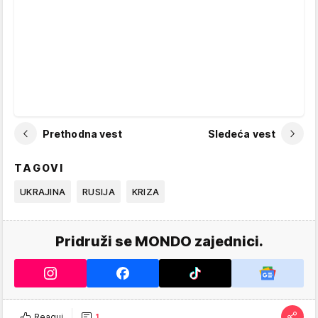
Prethodna vest
Sledeća vest
TAGOVI
UKRAJINA
RUSIJA
KRIZA
Pridruži se MONDO zajednici.
Reaguj
1