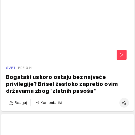
SVET
PRE 3 H
Bogataši uskoro ostaju bez najveće
privilegije? Brisel žestoko zapretio ovim
državama zbog "zlatnih pasoša"
Reaguj
Komentariši