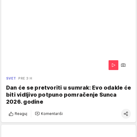
SVET
PRE 3 H
Dan će se pretvoriti u sumrak: Evo odakle će
biti vidljivo potpuno pomračenje Sunca
2026. godine
Reaguj
Komentariši