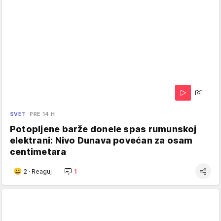
SVET
PRE 14 H
Potopljene barže donele spas rumunskoj
elektrani: Nivo Dunava povećan za osam
centimetara
2
·
Reaguj
1