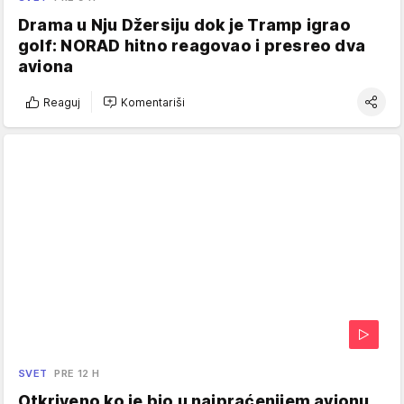
Drama u Nju Džersiju dok je Tramp igrao
golf: NORAD hitno reagovao i presreo dva
aviona
Reaguj
Komentariši
SVET
PRE 12 H
Otkriveno ko je bio u najpraćenijem avionu