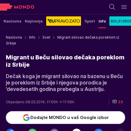
Naslovna
Najnovije
Sport
Info
Naslovna
Info
Svet
Migrant silovao dečaka poreklom iz
Srbije
Migrant u Beču silovao dečaka poreklom
iz Srbije
Dečak koga je migrant silovao na bazenu u Beču
je poreklom iz Srbije i njegova porodica je
’devedesetih godina prebegla u Austriju.
Objavljeno 08.02.2016. 17:00h
→ 17:06h
23
Dodajte MONDO u vaš Google izbor