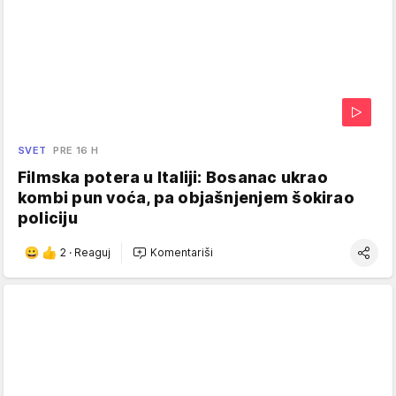
SVET
PRE 16 H
Filmska potera u Italiji: Bosanac ukrao
kombi pun voća, pa objašnjenjem šokirao
policiju
2
·
Reaguj
Komentariši