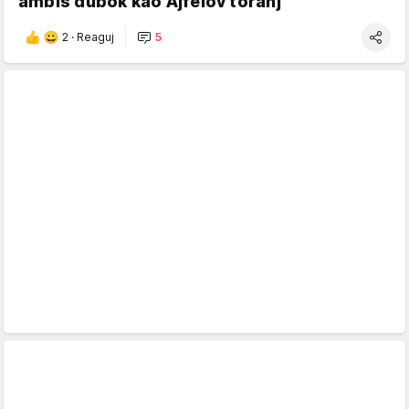
ambis dubok kao Ajfelov toranj
2
·
Reaguj
5