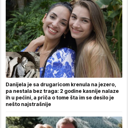
Danijela je sa drugaricom krenula na jezero,
pa nestala bez traga: 2 godine kasnije nalaze
ih u pećini, a priča o tome šta im se desilo je
nešto najstrašnije