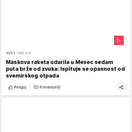
SVET
PRE 2 H
Maskova raketa udarila u Mesec sedam
puta brže od zvuka: Ispituje se opasnost od
svemirskog otpada
Reaguj
Komentariši