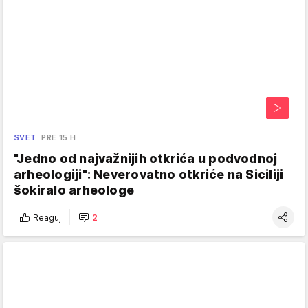
SVET
PRE 15 H
"Jedno od najvažnijih otkrića u podvodnoj
arheologiji": Neverovatno otkriće na Siciliji
šokiralo arheologe
Reaguj
2