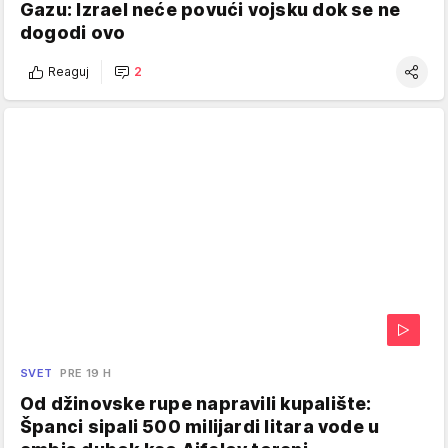
Gazu: Izrael neće povući vojsku dok se ne
dogodi ovo
Reaguj
2
SVET
PRE 19 H
Od džinovske rupe napravili kupalište:
Španci sipali 500 milijardi litara vode u