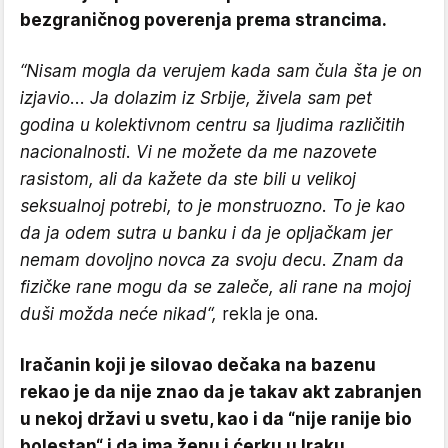
bezgraničnog poverenja prema strancima.
“Nisam mogla da verujem kada sam čula šta je on
izjavio... Ja dolazim iz Srbije, živela sam pet
godina u kolektivnom centru sa ljudima različitih
nacionalnosti. Vi ne možete da me nazovete
rasistom, ali da kažete da ste bili u velikoj
seksualnoj potrebi, to je monstruozno. To je kao
da ja odem sutra u banku i da je opljačkam jer
nemam dovoljno novca za svoju decu. Znam da
fizičke rane mogu da se zaleče, ali rane na mojoj
duši možda neće nikad“,
rekla je ona.
Iračanin koji je silovao dečaka na bazenu
rekao je da nije znao da je takav akt zabranjen
u nekoj državi u svetu, kao i da “nije ranije bio
bolestan“ i da ima ženu i ćerku u Iraku.