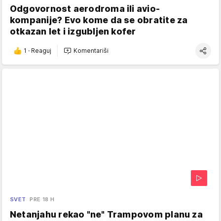
Odgovornost aerodroma ili avio-
kompanije? Evo kome da se obratite za
otkazan let i izgubljen kofer
1
·
Reaguj
Komentariši
SVET
PRE 18 H
Netanjahu rekao "ne" Trampovom planu za