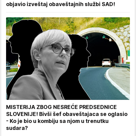
objavio izveštaj obaveštajnih službi SAD!
MISTERIJA ZBOG NESREĆE PREDSEDNICE
SLOVENIJE! Bivši šef obaveštajaca se oglasio
- Ko je bio u kombiju sa njom u trenutku
sudara?