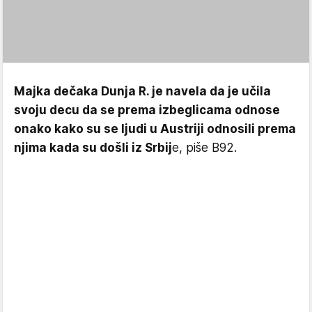
Majka dečaka Dunja R. je navela da je učila
svoju decu da se prema izbeglicama odnose
onako kako su se ljudi u Austriji odnosili prema
njima kada su došli iz Srbij
e, piše B92.