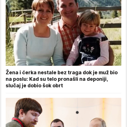
Žena i ćerka nestale bez traga dok je muž bio
na poslu: Kad su telo pronašli na deponiji,
slučaj je dobio šok obrt