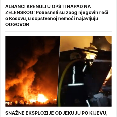
ALBANCI KRENULI U OPŠTI NAPAD NA
ZELENSKOG: Pobesneli su zbog njegovih reči
o Kosovu, u sopstvenoj nemoći najavljuju
ODGOVOR
SNAŽNE EKSPLOZIJE ODJEKUJU PO KIJEVU,