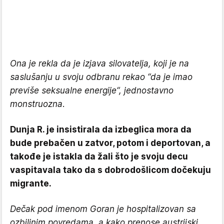
Ona je rekla da je izjava silovatelja, koji je na
saslušanju u svoju odbranu rekao “da je imao
previše seksualne energije“, jednostavno
monstruozna.
Dunja R. je insistirala da izbeglica mora da
bude prebačen u zatvor, potom i deportovan, a
takođe je istakla da žali što je svoju decu
vaspitavala tako da s dobrodošlicom dočekuju
migrante.
Dečak pod imenom Goran je hospitalizovan sa
ozbiljnim povredama, a kako prenose austrijski